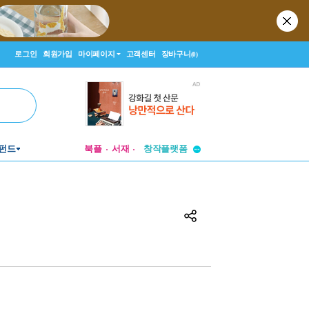
로그인
회원가입
마이페이지
고객센터
장바구니
(0)
투비컨티뉴드
펀드
북플
서재
창작플랫폼
투비컨티뉴드