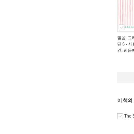
말씀, 그
단 6
- 새
간, 믿음
이 책의
The S