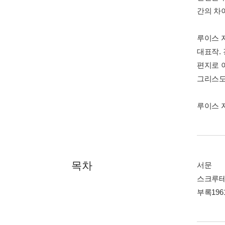
간의 차
루이스 자
대표작.
편지로 이
그리스도
루이스 자
목차
서문
스크루테
부록196