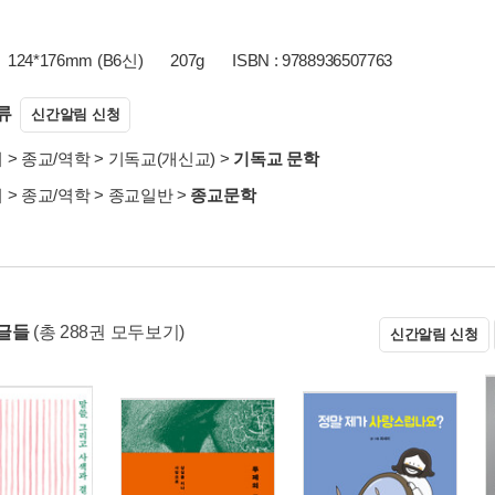
124*176mm (B6신)
207g
ISBN : 9788936507763
류
신간알림 신청
서
>
종교/역학
>
기독교(개신교)
>
기독교 문학
서
>
종교/역학
>
종교일반
>
종교문학
글들
(총 288권 모두보기)
신간알림 신청