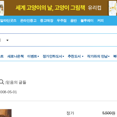
알라딘굿즈
온라인중고
중고매장
우주점
음반
블루레이
커피
서
스트
새로나온책
이벤트
정가인하도서
추천도서
작가와의 만남
북
믿음의 글들
|
2008-05-01
정가
5,500원