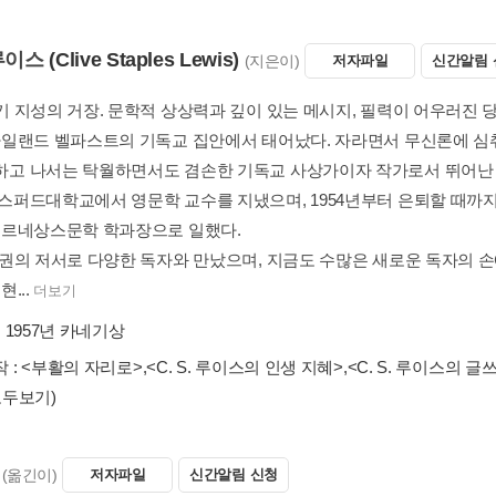
 루이스
(Clive Staples Lewis)
(지은이)
저자파일
신간알림 
20세기 지성의 거장. 문학적 상상력과 깊이 있는 메시
가. 아일랜드 벨파스트의 기독교 집안에서 태어났다.
경험하고 나서는 탁월하면서도 겸손한 기독교 사상가이
간 옥스퍼드대학교에서 영문학 교수를 지냈으며, 19
세 및 르네상스문학 학과장으로 일했다.
40여 권의 저서로 다양한 독자와 만났으며, 지금도 
있다. 현...
더보기
수상 :
1957년 카네기상
최근작 :
<부활의 자리로>
,
<C. S. 루이스의 인생 지혜
종
(모두보기)
(옮긴이)
저자파일
신간알림 신청