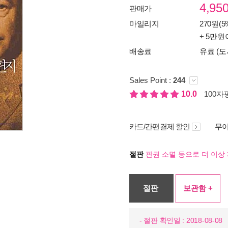
4,95
판매가
마일리지
270원(5
+ 5만원
배송료
유료 (도
Sales Point :
244
10.0
100자평
카드/간편결제 할인
무이
절판
판권 소멸 등으로 더 이상 
절판
보관함 +
- 절판 확인일 : 2018-08-08