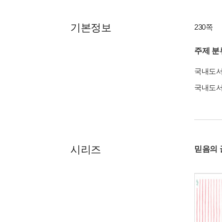
기본정보
230쪽
주제 분
국내도
국내도
시리즈
믿음의 