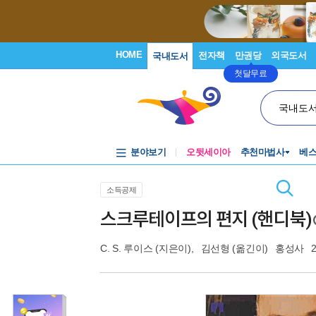
HOME
전자책
만권당
외국도서
국내도서
첫달무료
국내도
분야보기
오뒷세이아
추천마법사
베
소득공제
스크루테이프의 편지 (핸디북)
C. S. 루이스
(지은이),
김선형
(옮긴이)
홍성사