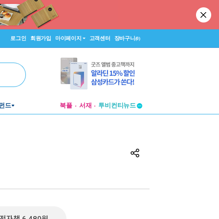
로그인
회원가입
마이페이지
고객센터
장바구니
(0)
펀드
북플
서재
투비컨티뉴드
창작플랫폼
투비컨티뉴드