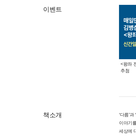
이벤트
<왕좌 
추첨
책소개
‘다름’과
이야기를
세상에 