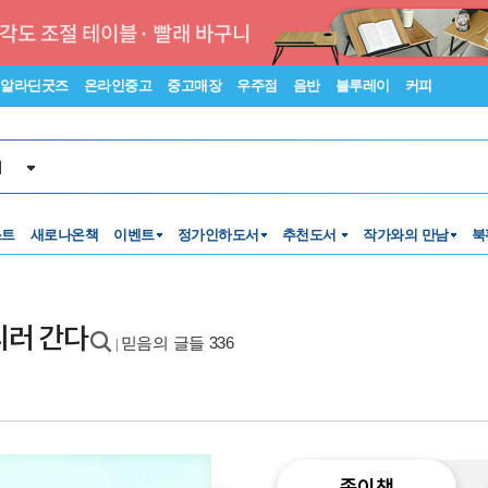
알라딘굿즈
온라인중고
중고매장
우주점
음반
블루레이
커피
서
스트
새로나온책
이벤트
정가인하도서
추천도서
작가와의 만남
북
리러 간다
믿음의 글들 336
|
종이책