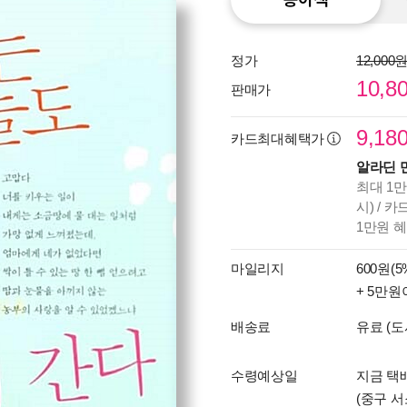
정가
12,000
10,8
판매가
9,18
카드최대혜택가
알라딘 
최대 1만
시) / 
1만원 
마일리지
600원(5
+ 5만원
배송료
유료 (도
수령예상일
지금 택배
(중구 서