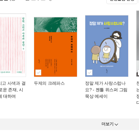
리고 사색과 결
두제의 크레파스
정말 제가 사랑스럽나
로운 존재, 시
요?
- 젠틀 위스퍼 그림
에 대하여
묵상 에세이
더보기