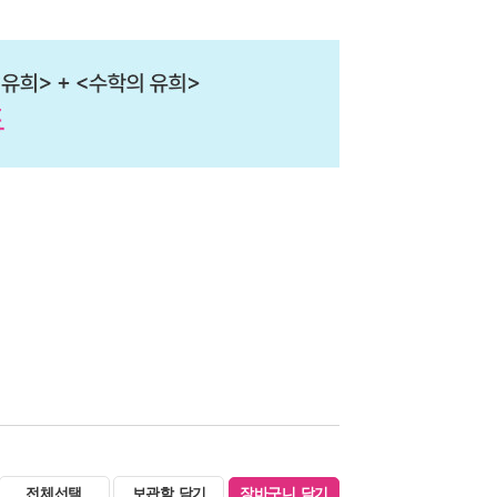
전체선택
보관함 담기
장바구니 담기