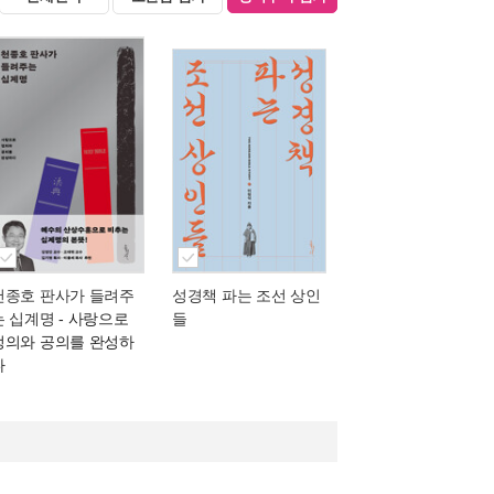
천종호 판사가 들려주
성경책 파는 조선 상인
는 십계명
- 사랑으로
들
정의와 공의를 완성하
다