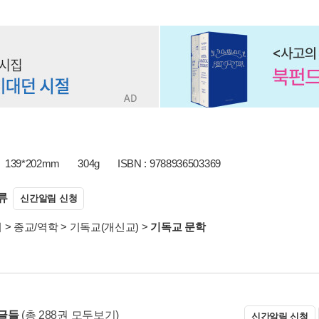
139*202mm
304g
ISBN : 9788936503369
류
신간알림 신청
서
>
종교/역학
>
기독교(개신교)
>
기독교 문학
글들
(총 288권 모두보기)
신간알림 신청