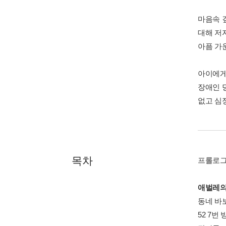
마음속 
대해 저
아픔 가
아이에게
장애인 
없고 심
목차
프롤로그
애벌레의
동네 바보
52 7번 