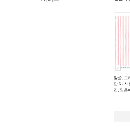
말씀, 그
단 6
- 새
간, 믿음