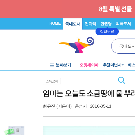
HOME
전자책
만권당
외국도서
국내도서
첫달무료
국내도
분야보기
오뒷세이아
추천마법사
베
소득공제
엄마는 오늘도 소금땅에 물 뿌
최유진
(지은이)
홍성사
2016-05-11