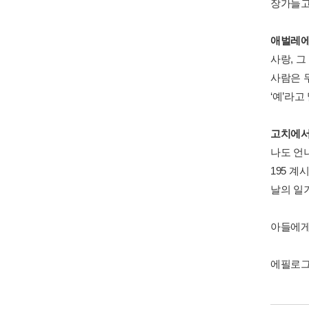
장가들고 
애벌레에
사랑, 그
사람은 무
‘예’라고
고치에서
나도 언니
195 계
날의 일기
아들에게 
에필로그 