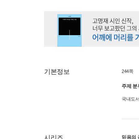
기본정보
244쪽
주제 분
국내도
시리즈
믿음의 