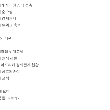
리카와의 첫 공식 접촉
적 순수성
적 경제관계
 네트워크 축적
화의 기원
권세력의 세대교체
의 인식 전환
국ㆍ아프리카 경제관계 현황
산적 상호의존성
의 선택
 맺으며
문헌
더보기