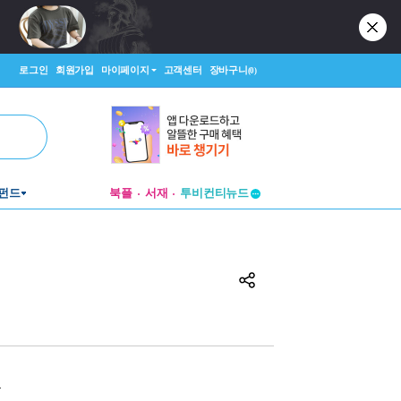
로그인
회원가입
마이페이지
고객센터
장바구니
(0)
펀드
북플
서재
투비컨티뉴드
창작플랫폼
투비컨티뉴드
원