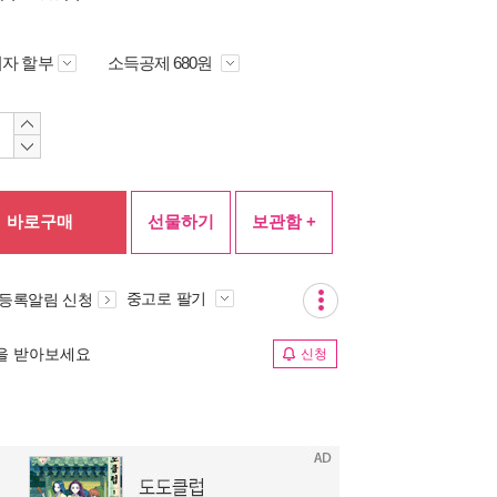
자 할부
소득공제 680원
바로구매
선물하기
보관함 +
중고로 팔기
 등록알림 신청
림을 받아보세요
신청