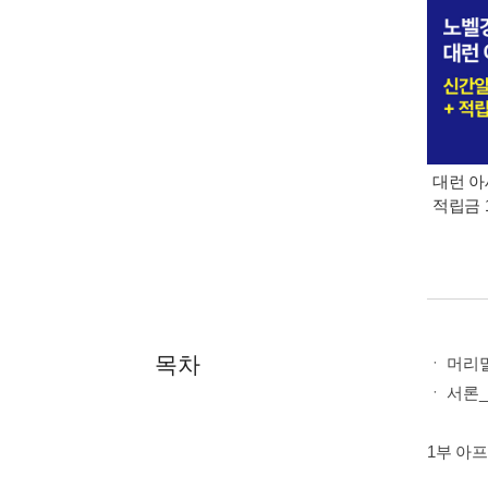
대런 아
적립금 
목차
ㆍ 머리
ㆍ 서론
1부 아