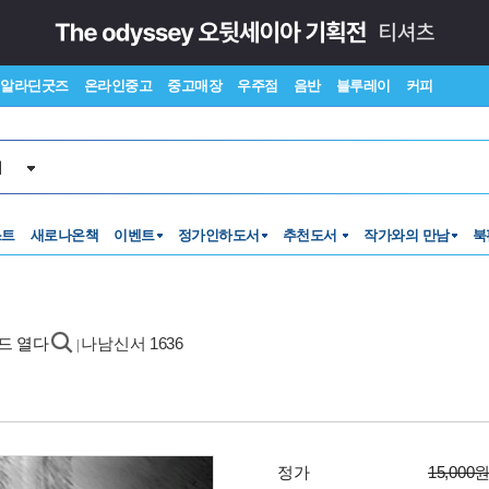
알라딘굿즈
온라인중고
중고매장
우주점
음반
블루레이
커피
서
스트
새로나온책
이벤트
정가인하도서
추천도서
작가와의 만남
북
로드 열다
나남신서 1636
|
정가
15,000