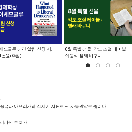
세모글루 신간 알림 신청 시,
8월 특별 선물. 각도 조절 테이블 ·
1천원(추첨)
이동식 빨래 바구니
말
_중국과 아프리카의 21세기 자원로드, 사통팔달로 뚫리다
프리카의 수호자