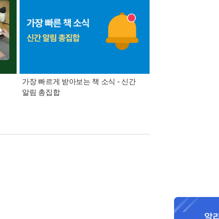
가장 빠르게 받아보는 책 소식 - 신간
경기컬처패스 1만원 
알림 총집합