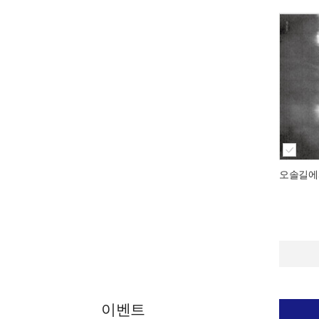
오솔길에
이벤트