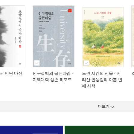
서 만난 다산
인구절벽의 골든타임
-
느린 시간의 선물
- 지
지역대학 생존 리포트
리산 인생길의 아홉 번
째 사색
더보기