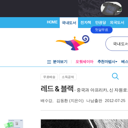
HOME
전자책
만권당
외국도서
국내도서
첫달무료
국내도
분야보기
오뒷세이아
추천마법사
베
무료배송
소득공제
레드 & 블랙
- 중국과 아프리카, 신 자원
배수강
,
김동환
(지은이)
나남출판
2012-07-25