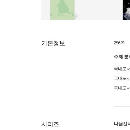
기본정보
296쪽
주제 분
국내도
국내도
국내도
시리즈
나남신