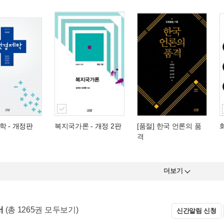
학
- 개정판
복지국가론
- 개정 2판
[품절] 한국 언론의 품
격
더보기
서
(총 1265권 모두보기)
신간알림 신청