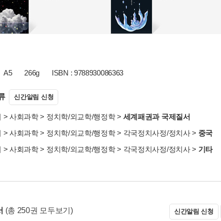
A5
266g
ISBN : 9788930086363
류
신간알림 신청
서
>
사회과학
>
정치학/외교학/행정학
>
세계패권과 국제질서
서
>
사회과학
>
정치학/외교학/행정학
>
각국정치사정/정치사
>
중국
서
>
사회과학
>
정치학/외교학/행정학
>
각국정치사정/정치사
>
기타
서
(총 250권 모두보기)
신간알림 신청