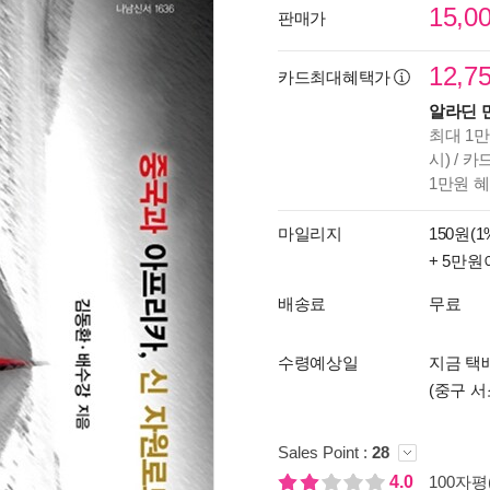
15,0
판매가
12,7
카드최대혜택가
알라딘 
최대 1만
시) / 
1만원 
마일리지
150원(1
+ 5만원
배송료
무료
수령예상일
지금 택배
(중구 서
Sales Point :
28
4.0
100자평(