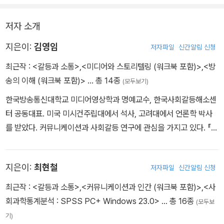
저자 소개
지은이:
김영임
저자파일
신간알림 신청
최근작 :
<갈등과 소통>
,
<미디어와 스토리텔링 (워크북 포함)>
,
<방
송의 이해 (워크북 포함)>
… 총 14종
(모두보기)
한국방송통신대학교 미디어영상학과 명예교수, 한국사회갈등해소센
터 공동대표. 미국 미시건주립대에서 석사, 고려대에서 언론학 박사
를 받았다. 커뮤니케이션과 사회갈등 연구에 관심을 가지고 있다. 『스
피치커뮤니케이션』, 『커뮤니케이션과 인간』, 『미디어와 현대사회』
등의 저서와 『소통의 리더십』, 『더 넥스트 웨이브』 등의 역서가 있다.
지은이:
최현철
저자파일
신간알림 신청
최근작 :
<갈등과 소통>
,
<커뮤니케이션과 인간 (워크북 포함)>
,
<사
회과학통계분석 : SPSS PC+ Windows 23.0>
… 총 16종
(모두보
기)