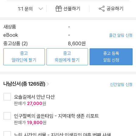
선물하기
공유하기
새상품
-
eBook
-
출간 알림 신청
중고상품 (2)
8,600원
중고
중고
중고 등록
알라딘에 팔기
회원에게 팔기
알림 신청
나남신서 (총 1265권)
신간알림 신청
오솔길에서 만난 다산
판매가
27,000
원
인구절벽의 골든타임 - 지역대학 생존 리포트
판매가
19,800
원
느린 시간의 선물 - 지리산 인생길의 아홉 번째 사색