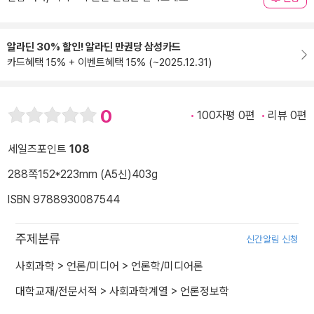
알라딘 30% 할인! 알라딘 만권당 삼성카드
카드혜택 15% + 이벤트혜택 15% (~2025.12.31)
0
100자평 0편
리뷰 0편
세일즈포인트
108
288쪽
152*223mm (A5신)
403g
ISBN 9788930087544
주제분류
신간알림 신청
사회과학
>
언론/미디어
>
언론학/미디어론
대학교재/전문서적
>
사회과학계열
>
언론정보학