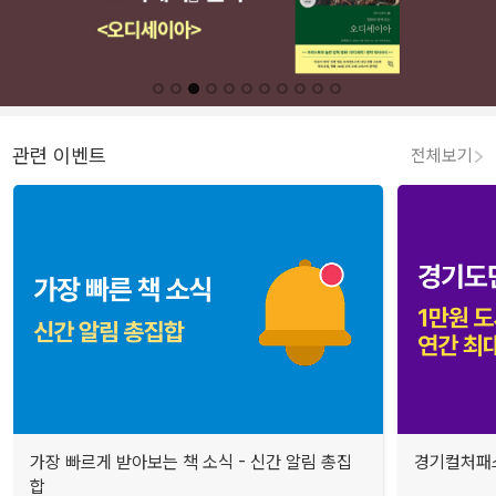
관련 이벤트
전체보기
가장 빠르게 받아보는 책 소식 - 신간 알림 총집
경기컬처패스
합