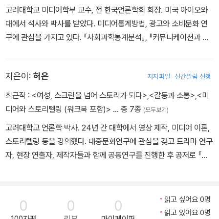
고려대학교 미디어학부 교수, 전 한국언론학회 회장. 미국 아이오와
대에서 석사와 박사를 받았다. 미디어통계방법, 광고와 소비문화 연
구에 관심을 가지고 있다. 『사회과학통계분석』, 『커뮤니케이션과 인
간』, 『미디어와 현대사회』 등의 저서와 『미디어정책개혁론』, 『정보화
시대의 영화산업』, 『광고와 대중소비문화』 등의 역서가 있다.
지은이:
허은
저자파일
신간알림 신청
최근작 :
<여성, 스크린을 넘어 스토리가 되다>
,
<갈등과 소통>
,
<미
디어와 스토리텔링 (워크북 포함)>
… 총 7종
(모두보기)
고려대학교 언론학 박사. 24년 간 대학에서 영상 제작, 미디어 이론,
스토리텔링 등을 강의했다. 대중문화연구에 관심을 갖고 드라마 연구
자, 현장 연출자, 제작자들과 함께 공동연구를 진행한 후 공저로 『드
라마의 모든 것』을 출간했다. 현재 서울국제여성영화제 조직위원, 한
국갈등해소센터 이사로 있다. 저서 『미디어와 스토리텔링』(공저),
『미디어와 현대사회』(공저), 『갈등과 소통』(공저)
읽고 싶어요 0명
0
0
0
읽고 있어요 0명
100자평
리뷰
마이페이퍼