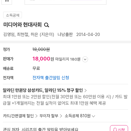
소득공제
미디어와 현대사회
김영임
,
최현철
,
허은
(지은이)
나남출판
2014-04-20
정가
18,000원
18,000
판매가
원
마일리지 180원
배송료
무료
전자책
전자책 출간알림 신청
알라딘 만권당 삼성카드, 알라딘 15% 청구 할인
최대 1만원 또는 2만원 할인(전월 30만원 또는 60만원 이용 시) / 카드 발
급월 +1개월까지는 전월 실적이 없어도 최대 1만원 혜택 제공
카드/간편결제 할인
무이자 할부
소득공제 810원
관심 저자, 시리즈의 출간 알림을 받아보세요
신청