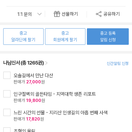
선물하기
공유하기
중고
중고
중고 등록
알라딘에 팔기
회원에게 팔기
알림 신청
나남신서 (총 1265권)
신간알림 신청
오솔길에서 만난 다산
판매가
27,000
원
인구절벽의 골든타임 - 지역대학 생존 리포트
판매가
19,800
원
느린 시간의 선물 - 지리산 인생길의 아홉 번째 사색
판매가
17,820
원
조형의 울림