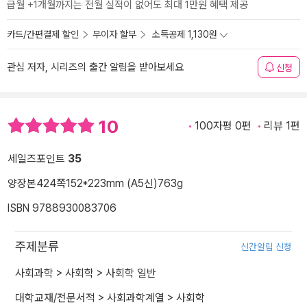
급월 +1개월까지는 전월 실적이 없어도 최대 1만원 혜택 제공
카드/간편결제 할인
무이자 할부
소득공제 1,130원
관심 저자, 시리즈의 출간 알림을 받아보세요
신청
10
100자평 0편
리뷰 1편
세일즈포인트
35
양장본
424쪽
152*223mm (A5신)
763g
ISBN 9788930083706
주제분류
신간알림 신청
사회과학
>
사회학
>
사회학 일반
대학교재/전문서적
>
사회과학계열
>
사회학