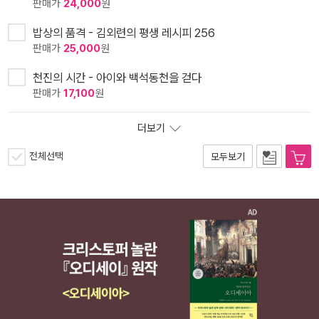
판매가
24,000
원
밥상의 품격 - 김외련의 평생 레시피 256
판매가
25,000
원
천진의 시간 - 아이와 백석동천을 걷다
판매가
17,100
원
더보기
전체선택
모두보기