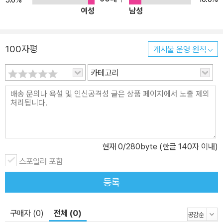
여성
남성
즈’라는 새로운 질병이 발생하면서 에이즈의 사회적 성격이 만들어진
다. 미국과 사회적 성격이 다른 한국에서도 1980년대 후반 에이즈가
처음 등장하면서 사회적 성격이 만들어진다. 미국사회에서 에이즈는
100자평
게시물 운영 원칙
성 문제와 질병 문제가 복합적으로 작용하면서 그 사회적 성격을 형
성하였다. 즉 성 해방과 성 정체성을 둘러싼 집단갈등이 에이즈라는
카테고리
새로운 질병과 맞물리면서 갈등이 새롭게 구성되고 확대되었다. 반면
한국사회에서는 성을 둘러싼 사회적 갈등은 심각하지 않았다. 성 해
방이 사회적 논란을 부르지도 않았고, 집단적으로 세력화된 동성애자
도 없었다. 따라서 한국에서 에이즈는 성의 문제가 아닌 ‘유행병’으로
서의 의미가 강하게 부각되었다. 미국과 한국에서 에이즈의 사회적
현재
0
/280byte (한글 140자 이내)
성격이 다르듯이 에이즈에 대한 사회적 반응도 달랐다. 미국에서는
스포일러 포함
에이즈를 게이의 질병으로 생각하면서 대다수 사람들은 에이즈를 두
려워했다기보다는 게이를 두려워하고 차별하였다. 반면 한국에서는
등록
게이들이 미국만큼 성장하지 못한 상태에서 에이즈 문제가 발생해서
게이들이 숨거나 소극적인 대응을 했다. 그 결과 에이즈가 게이의 병
구매자 (0)
전체 (0)
이라기보다 모든 사람에게 노출되어 있다는 관념을 만들어냈고 이것