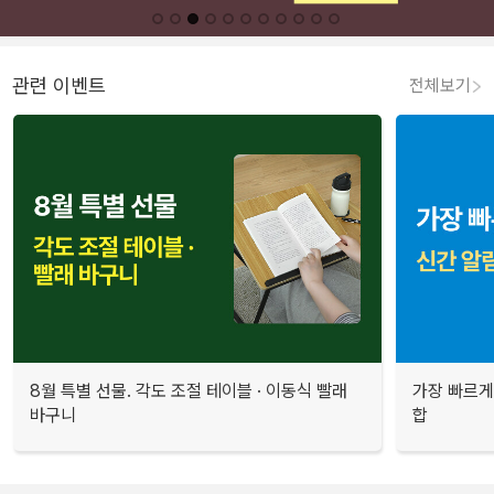
관련 이벤트
전체보기
8월 특별 선물. 각도 조절 테이블 · 이동식 빨래
가장 빠르게
바구니
합