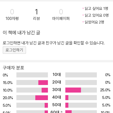
독감은 아직 한국인에게서 발생되지 않았고 에이즈의 경우도 연 발생
읽고 싶어요 1명
0
1
0
이 800명이 안 되고 그로 인한 사망도 약 100여 명 정도일 뿐이다.
읽고 있어요 0명
100자평
리뷰
마이페이퍼
그럼에도 불구하고 에이즈에 대한 공포감은 결핵보다 훨씬 크고 매우
읽었어요 2명
깊다. 다른 나라의 경우에도 신종 전염병에 대한 공포감이 있지만 우
이 책에 내가 남긴 글
리의 경우처럼 극단적이지는 않다. 왜 우리는 질병을 그렇게 무서워
하는가? -머리말 중 종로 거리를 걷다보면 에이즈 인권 관련 캠페인
로그인하면 내가 남긴 글과 친구가 남긴 글을 확인할 수 있습니다.
을 하는 사람들을 종종 만나게 된다. 그들이 나눠준 서베이에 참여하
로그인하기
다보면 우리가 에이즈를 한 쪽 눈을 감고 바라본다는 걸 알게 된다. 특
히 성과 관련하여 상당한 혼란과 일탈의 상태에 있는 한국사회에서
구매자 분포
에이즈를 성과 관련된 질병으로 인식할 때 더욱더 눈을 감게 된다. 에
10대
0%
0%
이즈에 대한 시선이 곱지 못한 것은 미국에서나 우리나라에서나 에이
20대
0%
15.0%
즈가 나타난 상황과 시기를 무시할 수 없다. 이성애 중심의 성해방 과
30대
25.0%
10.0%
정 중에 ‘동성애자’라는 새롭게 의식화된 집단이 나타났다. 그 동성애
40대
자들은 미국의 게이들로 백인 엘리트들이 주축이 되어 1969년 스톤
5.0%
20.0%
월 봉기를 하였고 그 결과 남성, 여성과는 다른 제3의 성으로 정체성
50대
5.0%
5.0%
을 갖고 당당하게 된다. 이렇게 게이 해방운동이 진행되는 동안 ‘에이
60대
10.0%
5.0%