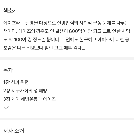
책소개
에이즈라는 질병을 대상으로 질병인식의 사회적 구성 문제를 다루는
책이다. 에이즈의 경우도 연 발생이 800명이 안 되고 그로 인한 사망
도 약 100여 명 정도일 뿐이다. 그럼에도 불구하고 에이즈에 대한 공
포감은 다른 질병보다 훨씬 크고 매우 깊다.
사실 위험도로 따지면 결핵이 더 무서운 병이다. 최근 결핵은 한해 약
목차
3만 5천 명이 새로 감염되고, 관리가 쉽지 않아 매년 약 3천 명이 죽
는다. 그렇지만 결핵을 무서워하는 사람은 많지 않다. 다른 나라의 경
1장 성과 위험
우에도 신종 전염병에 대한 공포감이 있지만 우리의 경우처럼 극단적
2장 서구사회의 성 해방
이지는 않다. 왜 우리는 질병을 그렇게 무서워하는지에 대해 연구하
3장 게이 해방운동과 에이즈
는 책이다.
저자 소개