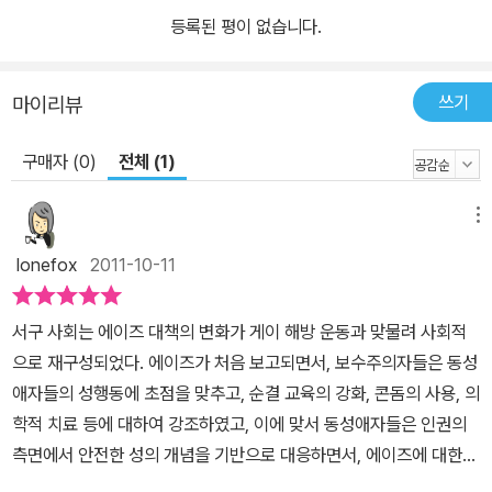
은 에이즈에 대한 국민적 공포로 이어져 감염자에 대한 극단적 차별
등록된 평이 없습니다.
을 만들어냈다. 미국의 게이처럼 에이즈에 맞서 싸운 집단이 없었기
때문에 한 번 만들어진 에이즈 낙인은 쉽게 제거되기 어려웠고, 공포
쓰기
마이리뷰
와 차별 또한 수십 년간 지속되는 결과를 빚었다. 한국의 킨제이 보고
서 우리나라에서 에이즈는 대부분 성 접촉으로 인한 것이다. 따라서
구매자 (0)
전체 (1)
과학적으로는 안전한 성 행동을 추구하면 에이즈는 크게 걱정할 문제
가 아니다. 하지만 우리는 위험한 성 행동을 한다. 또한 한국 사회도 1
메뉴
990년대 이후 점차로 국제화되면서 외국인거주가 증가하고 있다. 그
lonefox
2011-10-11
중 이주노동자가 70% 이상을 차지하고 그들 대부분은 최근 HIV 감
염률이 높은 아시아 지역 출신이다. 이는 한국 사회에서 에이즈가 게
서구 사회는 에이즈 대책의 변화가 게이 해방 운동과 맞물려 사회적
이만의 문제가 아니고 성 행동과 관련된 문제임을 보여준다. 그 실태
으로 재구성되었다. 에이즈가 처음 보고되면서, 보수주의자들은 동성
를 보여주기 위해 일반인, 에이즈 감염자, 남성 동성애자, 이주노동자
애자들의 성행동에 초점을 맞추고, 순결 교육의 강화, 콘돔의 사용, 의
등의 성 행동, 에이즈에 대한 인식 등에 대한 인터뷰와 서베이를 실어
학적 치료 등에 대하여 강조하였고, 이에 맞서 동성애자들은 인권의
그들의 말을 그대로 옮겨두었다. 특히 한국 게이들의 성행동에 대한
측면에서 안전한 성의 개념을 기반으로 대응하면서, 에이즈에 대한
인터뷰가 솔직하게 담겨 충격을 준다.
왜곡과 편견을 불식시키려는 노력이 상당 기간에 걸쳐 지속되었다.