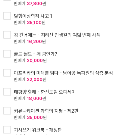
판매가
37,800
원
탈형이상학적 사고 1
판매가
35,100
원
강 건너에는 - 지리산 인생길의 여덟 번째 사색
판매가
16,200
원
골드 월드 - 왜 금인가?
판매가
20,000
원
아프리카의 미래를 읽다 - 남아공 특파원의 심층 분석
판매가
22,000
원
태평양 항해 - 한산도함 오디세이
판매가
18,000
원
커뮤니케이션 과학의 지평 - 제2판
판매가
35,000
원
기사쓰기 워크북 - 개정판