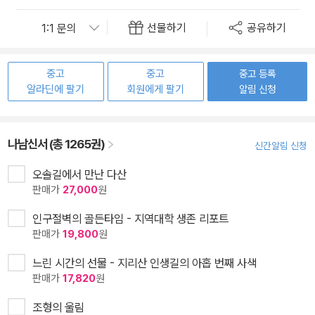
선물하기
공유하기
중고
중고
중고 등록
알라딘에 팔기
회원에게 팔기
알림 신청
나남신서 (총 1265권)
신간알림 신청
오솔길에서 만난 다산
판매가
27,000
원
인구절벽의 골든타임 - 지역대학 생존 리포트
판매가
19,800
원
느린 시간의 선물 - 지리산 인생길의 아홉 번째 사색
판매가
17,820
원
조형의 울림