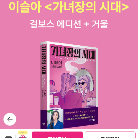
뒤로가
기
보관함담기
선물하기
선물하기