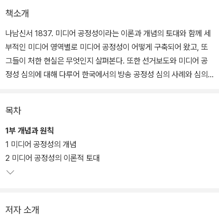
책소개
나남신서 1837. 미디어 공정성이라는 이론과 개념의 토대와 함께 세
부적인 미디어 영역별로 미디어 공정성이 어떻게 구축되어 왔고, 또
그들이 처한 현실은 무엇인지 살펴본다. 또한 선거보도와 미디어 공
정성 심의에 대해 다루어 한국에서의 방송 공정성 심의 사례와 심의
주체들의 숙의에 대해서도 엿볼 수 있다.
목차
미디어 공정성 원칙은 소극적인 미디어 내용규제 원칙을 넘어 21세기
선진시민사회가 요청하는 자유롭고 가치 있는 사회적 소통을 지켜내
1부 개념과 원칙
고 꽃피우기 위한 미디어 저널리즘의 기본 원리로서 바르게 인식되고
1 미디어 공정성의 개념
실천되어야 한다. 무엇이 참된 미디어 공정성이며, 어떻게 해야 사회
2 미디어 공정성의 이론적 토대
적 소통과 진정한 언론의 힘을 발휘할 수 있을지는 언론사를 넘어 그
를 지켜보는 우리 모두의 손에 달려 있다.
저자 소개