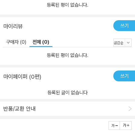
경솔하게 자신이 지닌 힘을 오용하는 일을 막을 것이고, 권력이 부당
등록된 평이 없습니다.
하게 언론을 통제하는 것을 막을 것이며, 한번 타오르고 사라지는 불
꽃이 아니라 꾸준한 촛불 같은 제도로서 비판적 언론을 유지하는 길
쓰기
마이리뷰
이라 믿는다. 그것이 언론이 궁극적으로 지향하는바, 민주적이고 건
강한 사회적 소통을 활짝 꽃 피우는 길이라고 믿는다. -머리말 중에서
구매자 (0)
전체 (0)
2015년 11월 3일, 정부는 역사교과서 국정화 확정고시를 발표했고
4일 오전, 새정치민주연합의 문재인 대표는 이에 대해 국회에서 대국
등록된 평이 없습니다.
민 담화를 열었다. 하지만 이 담화는 방송에 나오지 않았다. 각 방송사
에 생방송 요청 공문을 보냈음에도 지상파 3사 모두가 이를 거부한
쓰기
마이페이퍼 (0편)
것이다. 문 대표 측은 이를 방송법상 반론권 위반이라고 간주했다. 미
디어 공정성은 지금 이 시간에도 논란 속에 있다. 무엇이 참된 미디어
등록된 글이 없습니다
공정성이며, 어떻게 해야 사회적 소통과 진정한 언론의 힘을 발휘할
수 있을까. 이는 언론사를 넘어 그를 지켜보는 우리 모두의 손에 달려
반품/교환 안내
있다. No word must be banned, if its use is editorially justifi
ed. “원칙에 의해 정당화된다면, 그 어떤 말도 금지되지 않을 것이
다.”