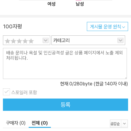
여성
남성
문창극 전 총리후보지명자,〈나는 꼼수다〉등 시대를 풍미했던 사례들
을 훑어보면 우리는 항상 미디어 공정성 논란 속에서 살아왔음을 확
인할 수 있다. 이 책은 미디어 공정성이라는 이론과 개념의 토대와 함
100자평
게시물 운영 원칙
께 세부적인 미디어 영역(PD저널리즘과 종합편성 채널, 포털 미디어
와 대안언론 등)별로 미디어 공정성이 어떻게 구축되어 왔고, 또 그들
카테고리
이 처한 현실은 무엇인지 살펴본다. 또한 선거보도와 미디어 공정성
심의에 대해 다루어 한국에서의 방송 공정성 심의 사례와 심의주체들
의 숙의에 대해서도 엿볼 수 있다. 미디어 공정성 원칙은 소극적인 미
디어 내용규제 원칙을 넘어 21세기 선진시민사회가 요청하는 자유롭
고 가치 있는 사회적 소통을 지켜내고 꽃피우기 위한 미디어 저널리
현재
0
/280byte (한글 140자 이내)
즘의 기본 원리로서 바르게 인식되고 실천되어야 한다. 필자는 우리
스포일러 포함
사회의 모든 소통의 현장에 나와는 다른 타인의 존재와 관점을 인식
하고 이러한 관점들을 가능한 폭넓게 포용하는 공정성 원칙이 필요하
등록
다고 믿는다. …하지만 이러한 가능성을 방지하는 길은 공정성 원칙을
폄훼 내지 배격하는 것이 아니라 이 원칙을 내용 차원에서 정교하게,
구매자 (0)
전체 (0)
그리고 실행력 차원에서 공고하게 정립하는 데 있다. 그것이 언론이