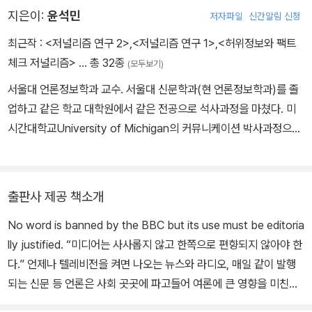
지은이:
윤석민
저자파일
신간알림 신청
최근작 :
<저널리즘 연구 2>
,
<저널리즘 연구 1>
,
<허위정보와 팩트
체크 저널리즘>
… 총 32종
(모두보기)
서울대 언론정보학과 교수. 서울대 신문학과(현 언론정보학과)를 졸
업하고 같은 학교 대학원에서 같은 전공으로 석사과정을 마쳤다. 미
시간대학교University of Michigan의 커뮤니케이션 박사과정으로
유학을 갔다가 미시간주립대학교Michigan State University로 옮
겨 매스미디어 전공으로 박사학위를 받았다. 서울대학교 언론정보학
과에서 커뮤니케이션 이론과 미디어 정책을 연구하면서 현실의 미디
출판사 제공 책소개
어 및 언론 정책에도 깊게 관여했다. 한국 사회 미디어 체계의 주요 현
No word is banned by the BBC but its use must be editoria
안들, 특히 미디어 다양성, 공정성, 사실성과 같은 규범적 가치들의 이
lly justified. “미디어는 사사롭지 않고 한쪽으로 편향되지 않아야 한
론적 정립에 관심을 두고 『미디어 거버넌스: 미디어 규범성의 정립과
다.” 언제나 텔레비전을 켜면 나오는 뉴스와 라디오, 매일 같이 발행
실천』(2020), 『미디어 공정성 연구』(2015) 등을 펴냈고, 그 가치들
되는 신문 등 언론은 사회 곳곳에 파고들어 여론에 큰 영향을 미친다.
을 실천하는 차원에서 여론집중도조사위원회, 미디어다양성위원회,
대중은 대다수의 언론에서 이야기하는 사실들을 별다른 의심 없이 사
SNU 팩트체크 등의 설립을 주도하고 이끌었다. 2025년 현재는 저