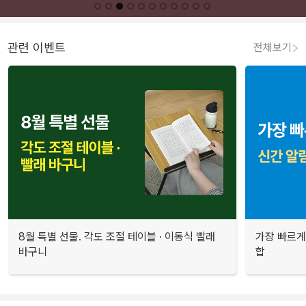
관련 이벤트
전체보기
8월 특별 선물. 각도 조절 테이블 · 이동식 빨래
가장 빠르게
바구니
합