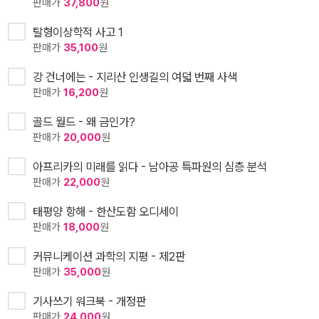
판매가
37,800
원
탈형이상학적 사고 1
판매가
35,100
원
강 건너에는 - 지리산 인생길의 여덟 번째 사색
판매가
16,200
원
골드 월드 - 왜 금인가?
판매가
20,000
원
아프리카의 미래를 읽다 - 남아공 특파원의 심층 분석
판매가
22,000
원
태평양 항해 - 한산도함 오디세이
판매가
18,000
원
커뮤니케이션 과학의 지평 - 제2판
판매가
35,000
원
기사쓰기 워크북 - 개정판
판매가
24,000
원