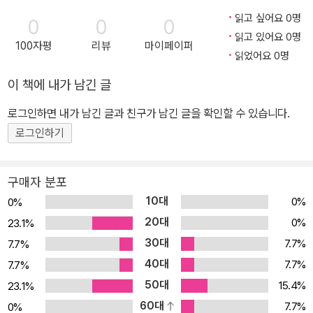
실이라고 받아들인다. 한쪽으로 치우치지 않고 사회적 이슈가 되는
널리즘 연구에 몰두하면서, AI 시대 언론을 이끌 인력 양성의 산실이
읽고 싶어요 0명
0
0
0
사건의 진실을 객관적으로 보도해야 한다는 공정성의 원칙을 언론이
될 저널리즘 스쿨 설립에 부심하고 있다.
읽고 있어요 0명
100자평
리뷰
마이페이퍼
잘 지킬 것이라고 믿기 때문이다. 하지만 다수의 믿음대로 공정성의
읽었어요 0명
원칙은 제대로 지켜지고 있을까? 명백히 옳거나 그릇된 사안에 대해
이 책에 내가 남긴 글
서도 찬성과 비판의 보도로 기계적 중립성을 유지하는 것이 이 시대
의 언론이 가야 할 바른 길인가? 이 질문에 그 누구도 쉽게 답할 수 없
로그인하면 내가 남긴 글과 친구가 남긴 글을 확인할 수 있습니다.
을 것이다. 영국과 미국은 오래전부터 불편부당성(Impartiality) 원
로그인하기
칙과 방송 공정성(Fairness Doctrine) 원칙을 통해 미디어 공정성
을 지키고자 노력했다. 양국은 많은 사건사고를 거쳐 지금과 같은 원
구매자 분포
칙들을 만들었다. 이에 한국 역시 KBS가 공정성 가이드라인을 발표
10대
0%
0%
하여 공정성을 지키기 위한 그 토대를 마련했다. 허나 명확하게 제시
20대
0%
23.1%
되지 않은 가이드라인은 허울 좋은 해프닝에 불과했다. 또 우수한 원
30대
7.7%
7.7%
칙이라 하더라도 구성원의 자발적 수용과 실천이 뒷받침되지 않는 사
40대
회에서는 아무 쓸모가 없었다. 현실에선 공정성의 원칙이 항상 정치
7.7%
7.7%
권과 사실상 정치권에 예속된 정부 기구에 의해 악용되어 왔음을 부
50대
15.4%
23.1%
인하기 어렵다. 뜨거운 감자였던〈PD수첩〉과 광우병 파동, 촛불시위,
60대
7.7%
0%