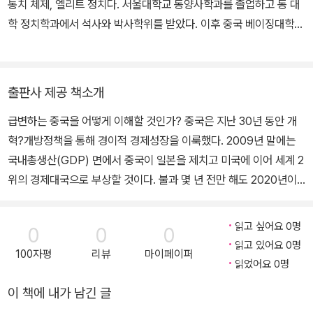
통치 체제, 엘리트 정치다. 서울대학교 동양사학과를 졸업하고 동 대
학 정치학과에서 석사와 박사학위를 받았다. 이후 중국 베이징대학
(北京大學) 현대중국연구센터 객원연구원, 난카이대학(南開大
學) 정치학과 방문학자, 미국 하버드-옌칭연구소(Harvard-Yenchi
ng Institute) 방문학자를 역임한 뒤, 2002년부터 서울대학교 국제
출판사 제공 책소개
대학원 교수로 재직하고 있다. ‘중국의 통치 체제’ 3부작과 ‘덩샤오핑
급변하는 중국을 어떻게 이해할 것인가? 중국은 지난 30년 동안 개
시대의 중국’ 3부작을 비롯해, 『중국의 위기 대응 정책』 『중국의 엘리
혁?개방정책을 통해 경이적 경제성장을 이룩했다. 2009년 말에는
트 정치』 『중국 의회정치의 발전』 등 거시적 관점에서 중국의 정치 지
국내총생산(GDP) 면에서 중국이 일본을 제치고 미국에 이어 세계 2
형을 조명하는 단독 저서를 19권 집필했으며, 100편이 넘는 학술 논
위의 경제대국으로 부상할 것이다. 불과 몇 년 전만 해도 2020년이
문을 발표했다. 서울대학교 연구공로상(2007), 니어(NEAR)재단
나 2030년 무렵에나 가능할 것이라고 예측했던 일이 지금 벌어지고
학술상(2008), 한국정치학회 학술상(저술 부문, 2020) 등을 수상
있다. 중국의 부상은 세계 권력구조도 변화시키고 있다. 막강한 경제
했다.
읽고 싶어요 0명
0
0
0
력을 바탕으로 중국은 국제사회에서 자국의 영향력을 급속히 확대하
읽고 있어요 0명
100자평
리뷰
마이페이퍼
고 있는 것이다. 한때 미국 내에서 거론되던 대(對)중국 “봉쇄정
읽었어요 0명
책”은 흘러간 옛 노래가 되었다. 이제 “중국붕괴론”은 사라지고 “중
이 책에 내가 남긴 글
국기회론”이 그 자리를 대신한다. 중국은 좀더 적극적으로 국제사회