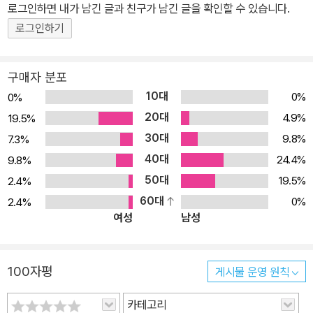
에 참여하고 기여해야 한다는 “중국책임론”이 “중국위협론”을 압도
로그인하면 내가 남긴 글과 친구가 남긴 글을 확인할 수 있습니다.
한다. “정치학의 기존이론이나 개념을 가지고 섣부르게 중국정치를
로그인하기
재단하기보다는, 중국에서 발생하는 사건과 현상을 면밀히 관찰하고
이를 통해 중국정치의 특정한 유형과 특징을 발견하려고 노력해야 한
구매자 분포
다. 이론과 개념의 성급한 적용은 사실을 왜곡하고 잘못된 판단을 도
10대
0%
0%
출할 위험이 있기 때문이다. 이는 많은 시간과 노력을 요구하는 힘든
20대
4.9%
19.5%
작업이다.” 3년 전에《후진타오 시대의 중국정치》를 출판하면서 필자
30대
9.8%
7.3%
가 밝혔던 중국정치를 분석하는 기본적 접근법이다. 필자는 시종일관
40대
이런 관점에서 중국정치를 분석하려고 노력했고, 이 책은 그 결과물
24.4%
9.8%
이다. 중국이 가는 길 이 책은 크게 네 부분으로 이루어졌다. “제1부:
50대
19.5%
2.4%
중국정치의 안정성과 민주주의”에서는 중국정치와 관련된 기본적이
60대
0%
2.4%
여성
남성
면서도 중요한 두 가지 문제를 검토한다. 첫 번째 문제는 중국 정치체
제의 안정성이다. 중국은 지난 30년 동안 급속한 경제성장을 이룩하
면서도 공산당 일당체제를 비교적 안정적으로 유지할 수 있었다. 이
100자평
게시물 운영 원칙
는 한국과 대만 등 동아시아 국가뿐만 아니라 제3세계 국가 전체의
경험에 비추어보았을 때에도 유례가 없는 것이다. 무엇이 이것을 가
카테고리