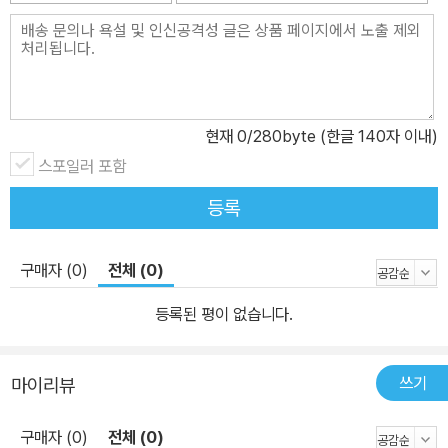
능하게 했는가? 중국은 현행 권위주의 정치체제를 계속 유지할 수 있
을까? 1부의 첫 번째 글은 정치적 측면(엘리트 정치), 행정적 측면(국
가 통치체제), 이념적 측면(이데올로기)에서 이 문제를 분석한다. 중
국정치와 관련된 두 번째 문제는 중국 정치체제의 변화 가능성이다.
그동안 중국 내에서는 미래의 정치발전과 관련된 많은 논의와 탐색이
현재
0
/280byte (한글 140자 이내)
있었다. 중국은 서구식 자유민주주의를 반대하며, “중국 특색의 민주
스포일러 포함
주의”를 수립하기 위해 노력한다는 것이 공식입장이다. 공산당과 정
부 등 “관방”(官方)이 이를 주장할 뿐만 아니라 많은 중국학자들도
등록
이를 적극 지지한다. 그렇다면 “중국 특색의 민주주의”는 구체적으로
무엇인가? 그것은 기존의 자유민주주의나 권위주의와 어떻게 다른
구매자 (0)
전체 (0)
가? 두 번째 글은 이런 질문에 답하는 것이다. “제2부: 제2기 후진타
오 체제와 중국정치”에서는 2007년 10월 중국공산당 제17차 전국
등록된 평이 없습니다.
대표대회(당대회)와 2008년 3월 제11기 전국인민대표대회(전국인
대) 제1차 회의를 통해 정식 출범한 후진타오 집권 2기를 분석한다.
쓰기
마이리뷰
제17차 당대회는 여러 가지 면에서 매우 중요한 사건이었다. 중국 정
치사상 최초로 시진핑(習近平)과 리커창(李克强)이라는 복수 권력
구매자 (0)
전체 (0)