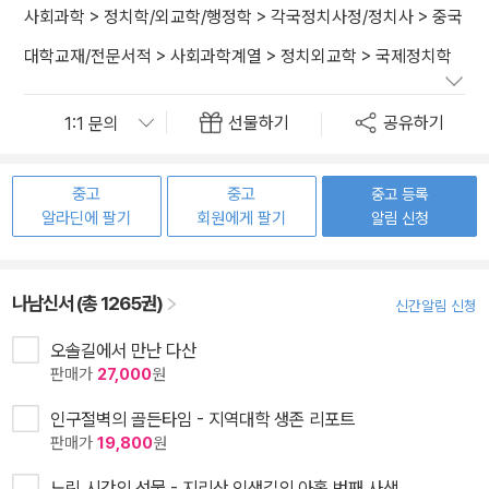
사회과학
>
정치학/외교학/행정학
>
각국정치사정/정치사
>
중국
대학교재/전문서적
>
사회과학계열
>
정치외교학
>
국제정치학
선물하기
공유하기
중고
중고
중고 등록
알라딘에 팔기
회원에게 팔기
알림 신청
나남신서 (총 1265권)
신간알림 신청
오솔길에서 만난 다산
판매가
27,000
원
인구절벽의 골든타임 - 지역대학 생존 리포트
판매가
19,800
원
느린 시간의 선물 - 지리산 인생길의 아홉 번째 사색