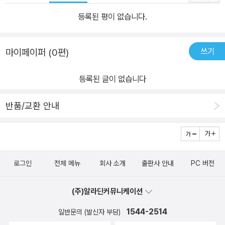
계승자가 등장했다. 또한 후진타오(胡錦濤)의 국정이념인 “조화사
회”(和諧社會) 건설론과 장쩌민(江澤民) 시대의 유산인 “과학적
등록된 평이 없습니다.
발전관”(科學的發展觀)이 동시에 “당헌”(黨章)에 삽입됐다. 이는
중국 엘리트 정치에 새로운 변화가 나타남을 보여준다. 2부의 첫 번
쓰기
마이페이퍼 (0편)
째 글은 이를 분석한다. 두 번째 글에서는 이번 전국인대 회의를 통해
새롭게 선출된 국가지도자, 정치개혁(행정개혁), 그리고 국가정책을
등록된 글이 없습니다
분석한다. 이를 통해 향후 5년 동안 중국을 이끌 지도부와 이들의 정
책을 이해할 수 있을 것이다. “제3부: 중국외교의 새로운 시도”에서
반품/교환 안내
는 21세기 중국의 중요한 외교정책을 검토한다. 3부의 첫 번째 글은
후진타오 시대에 들어 중국이 본격적으로 추진하는 새로운 외교정책,
즉 소프트 파워(soft power) 전략을 분석한다. 경제력과 군사력 등
하드 파워(hard power) 면에서 중국은 이미 아시아 지역 강대국에
로그인
전체 메뉴
회사 소개
출판사 안내
PC 버전
서 세계 강대국으로 급부상했다. 그런데 중국이 진정한 세계 강대국
으로 발전하기 위해서는 하드 파워뿐만 아니라 소프트 파워도 갖추어
(주)알라딘커뮤니케이션
야 한다. 동시에 이와 관련하여 현재 중국에게 가장 부족한 것이 바로
1544-2514
일반문의 (발신자 부담)
소프트 파워이다. 후진타오 시대에 들어 중국이 소프트 파워를 강화