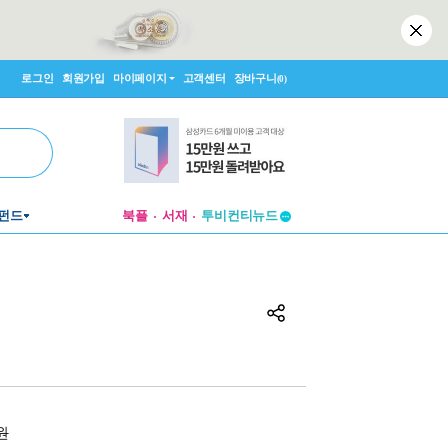
로그인
회원가입
마이페이지
고객센터
장바구니
(0)
펀드
북플
서재
투비컨티뉴드
창작플랫폼
투비컨티뉴드
0원