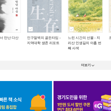
서 만난 다산
인구절벽의 골든타임
-
느린 시간의 선물
- 지
지역대학 생존 리포트
리산 인생길의 아홉 번
째 사색
더보기