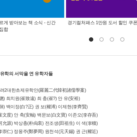
르게 받아보는 책 소식 - 신간
경기컬처패스 1만원 도서 할인 쿠
총집합
국유학의 서막을 연 유학자들
나려2대한초제유학안(羅麗二代韓初諸儒學案)
聰) 최치원(崔致遠) 최 충(崔?) 안 유(安裕)
倬) 백이정(白?正) 권 보(權溥) 이제현(李齊賢)
文度) 안 축(安軸) 백문보(白文寶) 이존오(李存吾)
允源) 박상충(朴尙衷) 전조생(田祖生) 이 색(李穡)
崇仁) 정몽주(鄭夢周) 원천석(元天錫) 권 근(權近)