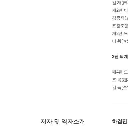
길 재(吉
제2편 
김종직(
조광조(
제3편 
이 황(
2권 퇴
제4편 
조 목(趙
김 늑(金
저자 및 역자소개
하겸진