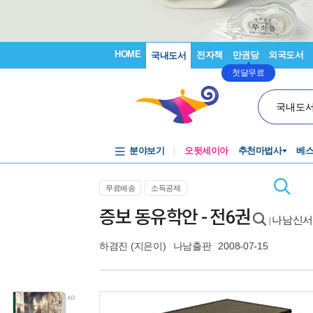
HOME
전자책
만권당
외국도서
국내도서
첫달무료
국내도
분야보기
오뒷세이아
추천마법사
베
무료배송
소득공제
증보 동유학안 - 전6권
나남신서 
|
하겸진
(지은이)
나남출판
2008-07-15