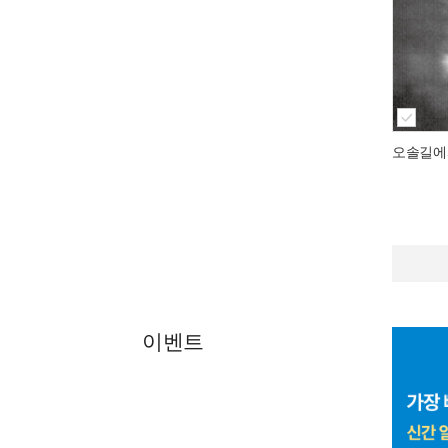
오솔길에
이벤트