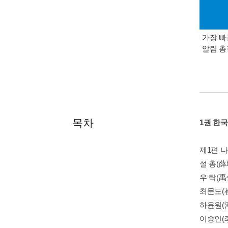
가장 빠
알림 
목차
1권 한
제1편 
설 총(薛
우 탁(禹
최문도(崔
하윤원(河
이숭인(李