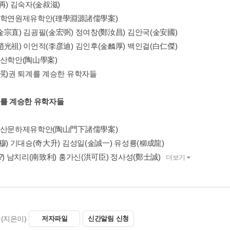
再) 김숙자(金叔滋)
이학연원제유학안(理學淵源諸儒學案)
金宗直) 김굉필(金宏弼) 정여창(鄭汝昌) 김안국(金安國)
趙光祖) 이언적(李彦迪) 김인후(金麟厚) 백인걸(白仁傑)
도산학안(陶山學案)
李滉)권 퇴계를 계승한 유학자들
계를 계승한 유학자들
도산문하제유학안(陶山門下諸儒學案)
穆) 기대승(奇大升) 김성일(金誠一) 유성룡(柳成龍)
?) 남치리(南致利) 홍가신(洪可臣) 정사성(鄭士誠)
더보기
(지은이)
저자파일
신간알림 신청