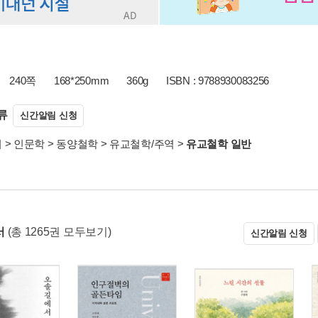
240쪽
168*250mm
360g
ISBN : 9788930083256
류
신간알림 신청
서
>
인문학
>
동양철학
>
유교철학/주역
>
유교철학 일반
서
(총 1265권 모두보기)
신간알림 신청