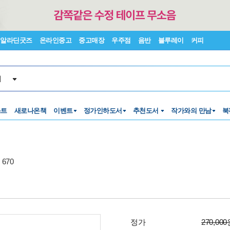
알라딘굿즈
온라인중고
중고매장
우주점
음반
블루레이
커피
서
스트
새로나온책
이벤트
정가인하도서
추천도서
작가와의 만남
북
670
정가
270,00