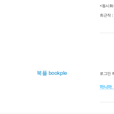
<동시화
최근작 :
북플 bookple
로그인 
마니아