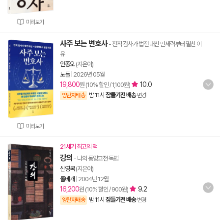
미리보기
사주 보는 변호사
- 전직 검사가 법전 대신 만세력부터 펼친 이
유
안종오
(지은이)
노들
|
2026년 05월
19,800
10.0
원 (10% 할인 / 1,100원)
밤 11시
잠들기전 배송
양탄자배송
변경
미리보기
21세기 최고의 책
강의
- 나의 동양고전 독법
신영복
(지은이)
돌베개
|
2004년 12월
16,200
9.2
원 (10% 할인 / 900원)
밤 11시
잠들기전 배송
양탄자배송
변경