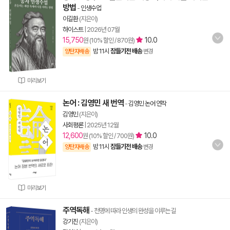
방법
-
인생수업
이길환
(지은이)
하이스트
|
2026년 07월
15,750
10.0
원 (10% 할인 / 870원)
밤 11시
잠들기전 배송
양탄자배송
변경
미리보기
논어 : 김영민 새 번역
-
김영민 논어 연작
김영민
(지은이)
사회평론
|
2025년 12월
12,600
10.0
원 (10% 할인 / 700원)
밤 11시
잠들기전 배송
양탄자배송
변경
미리보기
주역독해
- 천명에 따라 인생의 완성을 이루는 길
강기진
(지은이)