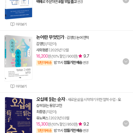
택배
로 주문하면
8월 11일 출고
변경
미리보기
논어란 무엇인가
-
김영민 논어 연작
김영민
(지은이)
사회평론
|
2025년 12월
16,200
9.7
원 (10% 할인 / 900원)
밤 11시
잠들기전 배송
양탄자배송
변경
미리보기
오십에 읽는 순자
- 새로운 삶을 시작하기 위한 철학 수업
-
오
십에 읽는 동양 고전
최종엽
(지은이)
유노북스
|
2023년 03월
15,300
9.2
원 (10% 할인 / 850원)
밤 11시
잠들기전 배송
양탄자배송
변경