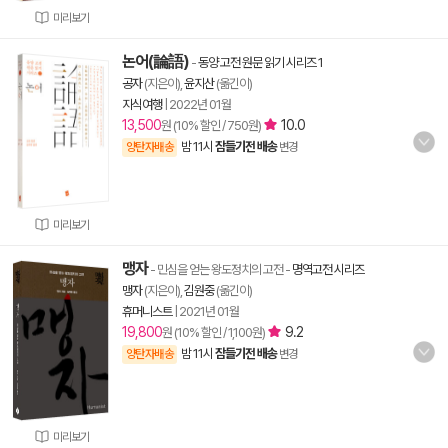
미리보기
논어(論語)
-
동양 고전 원문 읽기 시리즈 1
공자
(지은이),
윤지산
(옮긴이)
지식여행
|
2022년 01월
13,500
10.0
원 (10% 할인 / 750원)
밤 11시
잠들기전 배송
양탄자배송
변경
미리보기
맹자
- 민심을 얻는 왕도정치의 고전
-
명역고전 시리즈
맹자
(지은이),
김원중
(옮긴이)
휴머니스트
|
2021년 01월
19,800
9.2
원 (10% 할인 / 1,100원)
밤 11시
잠들기전 배송
양탄자배송
변경
미리보기