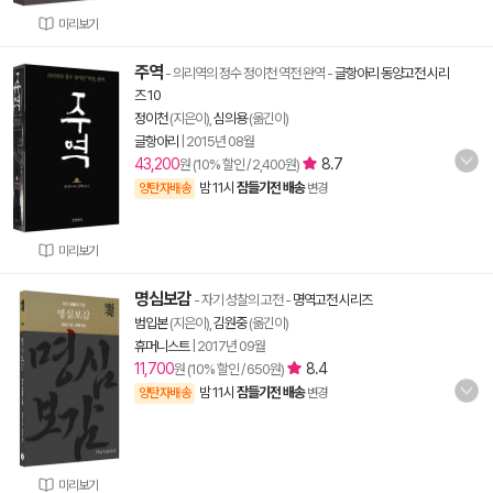
미리보기
주역
- 의리역의 정수 정이천 역전 완역
-
글항아리 동양고전 시리
즈 10
정이천
(지은이),
심의용
(옮긴이)
글항아리
|
2015년 08월
43,200
8.7
원 (10% 할인 / 2,400원)
밤 11시
잠들기전 배송
양탄자배송
변경
미리보기
명심보감
- 자기 성찰의 고전
-
명역고전 시리즈
범입본
(지은이),
김원중
(옮긴이)
휴머니스트
|
2017년 09월
11,700
8.4
원 (10% 할인 / 650원)
밤 11시
잠들기전 배송
양탄자배송
변경
미리보기