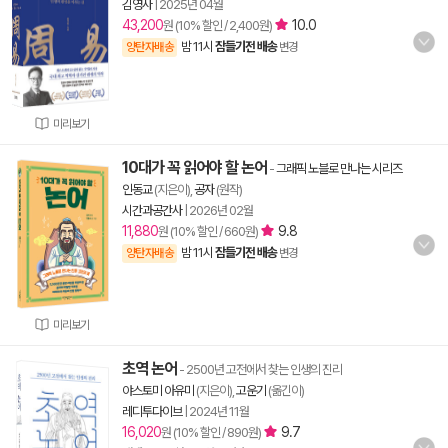
김영사
|
2025년 04월
43,200
10.0
원 (10% 할인 / 2,400원)
밤 11시
잠들기전 배송
양탄자배송
변경
미리보기
10대가 꼭 읽어야 할 논어
-
그래픽 노블로 만나는 시리즈
인동교
(지은이),
공자
(원작)
시간과공간사
|
2026년 02월
11,880
9.8
원 (10% 할인 / 660원)
밤 11시
잠들기전 배송
양탄자배송
변경
미리보기
초역 논어
- 2500년 고전에서 찾는 인생의 진리
야스토미 아유미
(지은이),
고운기
(옮긴이)
레디투다이브
|
2024년 11월
16,020
9.7
원 (10% 할인 / 890원)