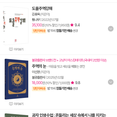
도올주역강해
김용옥
(지은이)
통나무
|
2022년 07월
35,100
9.4
원 (10% 할인 / 1,950원)
밤 11시
잠들기전 배송
양탄자배송
변경
미리보기
불광출판사 브랜드전 + 고냥미 마스킹테이프 (국내서 2만원 이상)
주역의 눈
- 마음을 씻고 세상을 꿰뚫는 경전
이선경
(지은이)
불광출판사
|
2025년 02월
18,000
9.8
원 (10% 할인 / 1,000원)
밤 11시
잠들기전 배송
양탄자배송
변경
미리보기
공자 인생수업 : 흔들리는 세상 속에서 나를 지키는