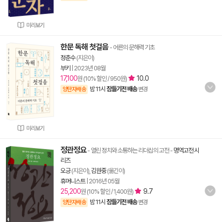
미리보기
한문 독해 첫걸음
- 어른의 문해력 기초
정춘수
(지은이)
부키
|
2023년 08월
17,100
10.0
원 (10% 할인 / 950원)
밤 11시
잠들기전 배송
양탄자배송
변경
미리보기
정관정요
- 열린 정치와 소통하는 리더십의 고전
-
명역고전 시
리즈
오긍
(지은이),
김원중
(옮긴이)
휴머니스트
|
2016년 05월
25,200
9.7
원 (10% 할인 / 1,400원)
밤 11시
잠들기전 배송
양탄자배송
변경