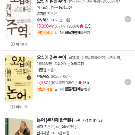
오십에 읽는 주역
- 팔자, 운세, 인생을 바꾸는 3,000년의 지
혜
-
오십에 읽는 동양 고전
강기진
(지은이)
유노북스
|
2023년 10월
15,300
9.5
원 (10% 할인 / 850원)
밤 11시
잠들기전 배송
양탄자배송
변경
미리보기
오십에 읽는 논어
- 굽이치는 인생을 다잡아 주는 공자의 말,
개정증보판
-
오십에 읽는 동양 고전
최종엽
(지은이)
유노북스
|
2025년 06월
17,100
9.5
원 (10% 할인 / 950원)
밤 11시
잠들기전 배송
양탄자배송
변경
미리보기
논어 (무삭제 완역본)
-
현대지성 클래식 23
공자
(지은이),
소준섭
(옮긴이)
현대지성
|
2018년 10월