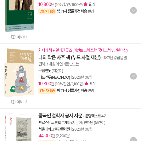
10,800
9.4
원 (10% 할인 / 600원)
밤 11시
잠들기전 배송
양탄자배송
변경
미리보기
화제의 책 + 알라딘 굿즈 (이벤트 도서 포함, 국내도서 3만원 이상)
나의 작은 사주 책 (누드 사철 제본)
- 타고난 강점을 발
견하고 내 삶의 언어를 만드는
구름연못
(지은이)
리드앤두(READNDO)
|
2026년 06월
19,800
9.2
원 (10% 할인 / 1,100원)
밤 11시
잠들기전 배송
양탄자배송
변경
미리보기
중국인 철학자 공자 서문
-
문명텍스트 47
프로스페로 인토르체타
(지은이),
안재원
(옮긴이)
서울대학교출판문화원
|
2026년 06월
44,000
원 (2,200원)