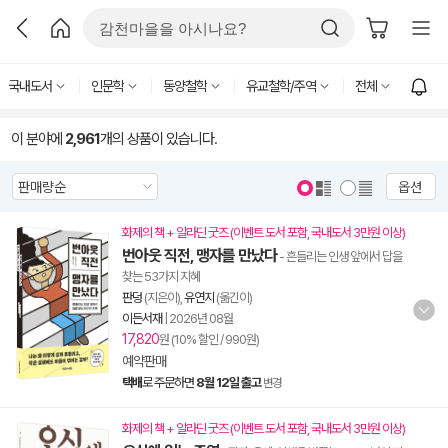
국내도서
인문학
동양철학
유교철학/주역
전체
이 분야에
2,961
개의 상품이 있습니다.
옵션
화제의 책 + 알라딘 굿즈 (이벤트 도서 포함, 국내도서 3만원 이상)
번아웃 직전, 맹자를 만났다
- 흔들리는 인생 앞에서 답을
찾는 53가지 지혜
판덩
(지은이),
유연지
(옮긴이)
이든서재
|
2026년 08월
17,820
원 (10% 할인 / 990원)
예약판매
택배
로 주문하면
8월 12일 출고
변경
화제의 책 + 알라딘 굿즈 (이벤트 도서 포함, 국내도서 3만원 이상)