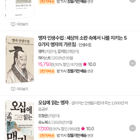
밤 11시
잠들기전 배송
양탄자배송
변경
미리보기
맹자 인생수업 : 세상의 소란 속에서 나를 지키는 5
0가지 맹자의 가르침
-
인생수업
맹자
(지은이),
김지민
(엮은이)
하이스트
|
2025년 05월
15,750
10.0
원 (10% 할인 / 870원)
밤 11시
잠들기전 배송
양탄자배송
변경
미리보기
오십에 읽는 맹자
- 굽이치는 인생을 다잡아 주는 2,000년 마
음공부
조형권
(지은이)
유노북스
|
2025년 01월
17,100
10.0
원 (10% 할인 / 950원)
밤 11시
잠들기전 배송
양탄자배송
변경