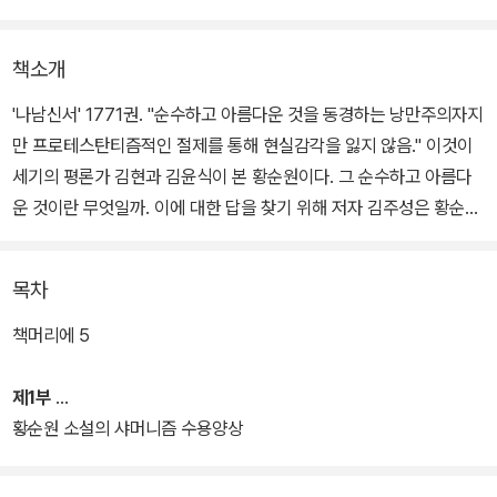
책소개
'나남신서' 1771권. "순수하고 아름다운 것을 동경하는 낭만주의자지
만 프로테스탄티즘적인 절제를 통해 현실감각을 잃지 않음." 이것이
세기의 평론가 김현과 김윤식이 본 황순원이다. 그 순수하고 아름다
운 것이란 무엇일까. 이에 대한 답을 찾기 위해 저자 김주성은 황순원
과 샤머니즘에 주목한다.
목차
샤머니즘은 양적.질적인 밀도 차이가 있을 뿐, 거의 대부분의 한국 현
대소설에서 그 수용 양상을 확인할 수 있다. 샤머니즘은 맥맥이 흘러
책머리에 5
온 역사와 문화의 전통 속에 깊은 기층으로 자리하는 현상이기 때문
이다.
제1부
황순원 소설의 샤머니즘 수용양상
이를 확인하기 위해 제1부 '황순원 소설의 샤머니즘 수용양상'에서는
황순원의 단편 11편과 장편 <일월>을 집중 분석하여 황순원 소설에