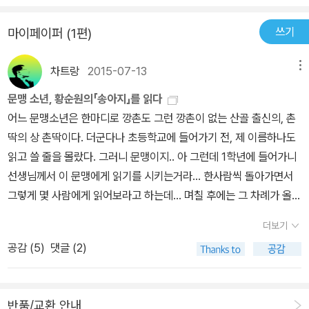
쓰기
마이페이퍼 (1편)
차트랑
2015-07-13
메뉴
문맹 소년, 황순원의「송아지」를 읽다
어느 문맹소년은 한마디로 깡촌도 그런 깡촌이 없는 산골 출신의, 촌
딱의 상 촌딱이다. 더군다나 초등학교에 들어가기 전, 제 이름하나도
읽고 쓸 줄을 몰랐다. 그러니 문맹이지.. 아 그런데 1학년에 들어가니
선생님께서 이 문맹에게 읽기를 시키는거라... 한사람씩 돌아가면서
그렇게 몇 사람에게 읽어보라고 하는데... 며칠 후에는 그 차례가 올
것 같은 불길하고도 불길한 예감이 든다. 수업시간에 불안에 떨며 문
더보기
맹 소년은 좌불안석이다. 점점 좁혀 오는 포위망처럼 가슴이 답답하
공감 (
5
)
댓글 (2)
다. 같은 처지의 문맹들이 더러 있었지만, 도대체 다른 애들은 그 어려
운 국어책 읽기를 언제 배웠단 말인가... 듣도 보도 못한 일을 애들은
잘만하고 있었다. 그러던 어느 날, 올 것이 오고야 말았다. 드디어 문
반품/교환 안내