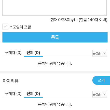
하는 양대산맥이다. 김동리는 등단 초기부터 샤머니즘을 전인미답의
새로운 경지로서 개척해나간 한편, 황순원은 토속 세계에 대한 애착
을 형상화하는 과정에서 샤머니즘 요소들을 자연스레 작품 속에 녹여
현재
0
/280byte (한글 140자 이내)
냈다. 외래종교인 기독교가 토작화하는 과정에서, 전통 유산이라고
스포일러 포함
할 수 있는 샤머니즘과 대립각을 세웠던 것은 필연적 과정이었다. 이
등록
둘의 상호대립과 습합의 문제를 황순원과 김동리는 각자의 장편소설
《움직이는 성》과《을화》에서 심층적으로 다루었다.
구매자 (0)
전체 (0)
등록된 평이 없습니다.
쓰기
마이리뷰
구매자 (0)
전체 (0)
등록된 평이 없습니다.