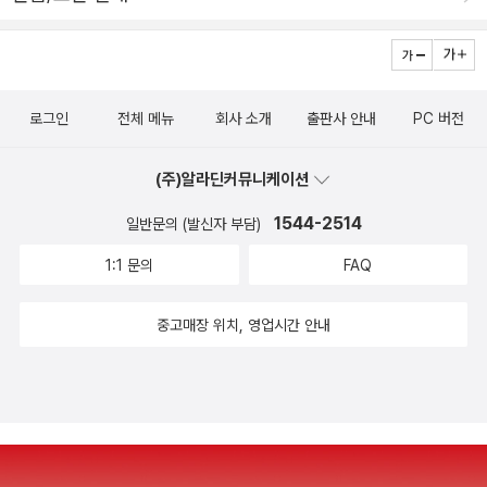
맹 소년의 차례가 된 것이다. 선생님: 너, 얼어나서 읽어봐~! 명을 받
은 문맹 소년은 책을 들고는 슬로우 비디오로 의자에서 일어섰다. 손
은 덜덜 떨리고 이마에서는 구슬 땀이 솟는 느낌이다. 얼굴도 덩달아
벌겋게 달아오른다. 아..그러니까....하고 문맹 소년은 주저주저, 떠듬
로그인
전체 메뉴
회사 소개
출판사 안내
PC 버전
떠듬, 입이 벌어지질 않았다. 아니 입을 뗄 수가 없는 것이다. 속으로,
뭘 알아야 읽지요 성생님....ㅠ.ㅠ. 했다. 이 순간, 그 짧은 시간이 어찌
(주)알라딘커뮤니케이션
나 느리게 가던지... 시간이 멈춘 느낌이었다. 애들은 빤히 문맹을 쳐
다보고 있다. 속으로 그럴 것이다. 쟤, 못 읽나봐? 그러는 사이 성생님
1544-2514
일반문의 (발신자 부담)
은 눈치를 채셨나보다. 그만 앉아! 하는 소리에 문맹 소년은 털썩 자리
1:1 문의
FAQ
에 주저 앉았다. 얼굴은 화끈 달아오르고, 온 몸에서는 힘이 빠져나가
며 정신마저 아득해왔다. 그러는 사이 다른 녀석이 일어나 그 문맹이
중고매장 위치, 영업시간 안내
읽지 못한 부분을 읽고 있었다. 코.끼.리. 였다. 고.기.리.도 모르는 문
맹이 그 어려운 코.끼.리.를 어찌 알겠나...ㅠ.ㅠ. 수업이 어떻게 끝이
났는지 기억이 나지 않는다. 이 문맹 소문이 조만간 전교에 파다하게
퍼질 것이다. 굴욕도 이런 굴욕이 없다. 창피의 수준을 넘어 이거는 진
짜...ㅠ.ㅠ. 당장 내일부터 놀림감이 아닌가... 애들이 힐끗 힐끗 쳐다