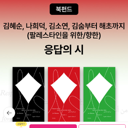
보는 듯 했다. 그 문맹은 애들의 얼굴을 마주할 자신이 없다. 완전 풀
죽은 강아지 신세가 따로 없다. 하루를 완전히 망친 문맹소년은 집으
로 돌아왔다. 아버지께 책 읽는 법을 배워야겠다고 말씀드렸다. 했더
니 아버지 말씀, 학교에서 안 가르쳐주던? 하셨다. 어머니께서 문맹
소년을 거드셨다. 그래도 집에서 배우면 좋지요, 하셨다. 그렇게 그날
저녁부터 등잔불 아래에서 글자를 익히기 시작했다. 물론 학교에서
여러 애들 앞에서 창피당한 일은 차마 말씀을 드릴 수가 없었다. 무슨
큰 죄라도 지은 기분에다가 그 창피함을 또 느끼는 것은 그 문맹이 감
당할 수 있는 일이 아니었다. 나도 자존심이 있지.... 에혀~ 그날처럼
복잡한 심경은 처음이었다. 그리하여 문맹 소년은 등잔불 아래에서
이마에 땀이 나도록 글자를 익히고 익혔다. 날이 갈수록 읽고 쓰기에
점점 자신감을 찾아갔다. 웬만한 한글은 죄다 읽고 쓸 수 있게 된 것이
다. 처음 글자를 익힌 애들이 그러하듯 신이 나서는 글자란 글자는 죄
다 읽어대는 습관이 든 것이다. 한글 참 쉽데이~! 늦게 배운 도둑이
뒤로가
날 새는지 모른다고 읽을 거리를 이리 뒤지고 저리 뒤졌다. 그런데 도
기
회지와는 달리 부근에 읽을 글자가 없는 것이었다. 간판도 없고 마구
보관함담기
선물하기