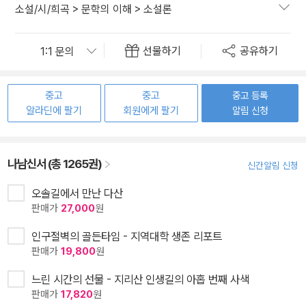
소설/시/희곡
>
문학의 이해
>
소설론
선물하기
공유하기
중고
중고
중고 등록
알라딘에 팔기
회원에게 팔기
알림 신청
나남신서 (총 1265권)
신간알림 신청
오솔길에서 만난 다산
판매가
27,000
원
인구절벽의 골든타임 - 지역대학 생존 리포트
판매가
19,800
원
느린 시간의 선물 - 지리산 인생길의 아홉 번째 사색
판매가
17,820
원