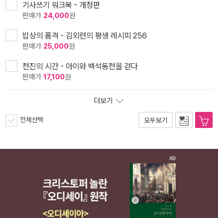
기사쓰기 워크북 - 개정판
판매가
24,000
원
밥상의 품격 - 김외련의 평생 레시피 256
판매가
25,000
원
천진의 시간 - 아이와 백석동천을 걷다
판매가
17,100
원
더보기
전체선택
모두보기