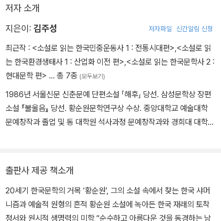
저자 소개
나타난 샤머니즘의 수용양상을 고찰했다. 제2부에서는 한국문학을
대표하는 황순원과 김동리의 대표작인 <움직이는 성>과 <을화>에
지은이:
김주성
저자파일
신간알림 신청
드러난 샤머니즘과 기독교에 대해 고찰했다.
최근작 :
<소설로 읽는 한국민중운동사 1 : 전통시대편>
,
<소설로 읽
는 한국환경생태사 1 : 산업화 이전 편>
,
<소설로 읽는 한국문학사 2 :
현대문학 편>
… 총 7종
(모두보기)
1986년 서울신문 신춘문예 단편소설 「해후」 당선. 삼성문학상 장편
소설 『불울음』 당선. 황순원문학연구상 수상. 중앙대학교 예술대학
문예창작과 졸업 및 동 대학원 석사과정 문예창작과와 경희대 대학원
박사과정 국문학과 졸업(문학박사). 소설집 『어느 똥개의 여름』, 장편
소설 『사랑해 수니야』, 대표작품선집 『불울음』 출간. 전 경희대 후마
니타스 칼리지 강사. 현 ㈔ 한국작가회의 소설분과 회원.
출판사 제공 책소개
20세기 한국문학의 거목 ‘황순원’, 그의 소설 속에서 찾는 한국 샤머
니즘과 예술적 원형의 흔적 황순원 소설에 녹아든 한국 재래의 토착
정서와 원시적 생명력의 미학 “순수하고 아름다운 것을 동경하는 낭