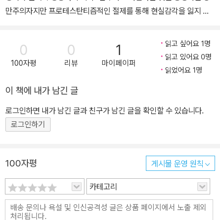
만주의자지만 프로테스탄티즘적인 절제를 통해 현실감각을 잃지 않
음.” 이것이 세기의 평론가 김현과 김윤식이 본 황순원이다. 그 순수
하고 아름다운 것이란 무엇일까. 이에 대한 답을 찾기 위해 저자 김주
읽고 싶어요 1명
0
0
1
성은 황순원과 샤머니즘에 주목한다. 샤머니즘은 양적ㆍ질적인 밀도
읽고 있어요 0명
100자평
리뷰
마이페이퍼
차이가 있을 뿐, 거의 대부분의 한국 현대소설에서 그 수용 양상을 확
읽었어요 1명
인할 수 있다. 샤머니즘은 맥맥이 흘러온 역사와 문화의 전통 속에 깊
이 책에 내가 남긴 글
은 기층으로 자리하는 현상이기 때문이다. 이를 확인하기 위해 제1부
‘황순원 소설의 샤머니즘 수용양상’에서는 황순원의 단편 11편(〈닭
로그인하면 내가 남긴 글과 친구가 남긴 글을 확인할 수 있습니다.
제〉,〈산골아이〉,〈별〉,〈세레나데〉,〈청산가리〉,〈소나기〉,〈두메〉,〈잃어버
로그인하기
린 사람들〉,〈어둠 속에 찍힌 판화〉,〈탈〉,〈비늘〉)과 장편《일월》을 집중
분석하여 황순원 소설에 나타난 샤머니즘의 수용양상을 고찰했다. 황
순원과 김동리, 샤머니즘과 기독교 간의 첨예한 대립을 문학으로 승
100자평
게시물 운영 원칙
화시키다 제2부에서는 한국문학을 대표하는 황순원과 김동리의 대표
카테고리
작인《움직이는 성》과《을화》에 드러난 샤머니즘과 기독교에 대해 고
찰했다. 황순원과 김동리는 1930년대 후반 문단에 등장하여 1990
년대 전반까지도 왕성한 창작활동을 이어간, 동시대 한국문학을 대표