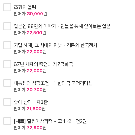
조형의 울림
판매가
30,000
원
일본인 88인의 이야기 - 인물을 통해 알아보는 일본
판매가
22,500
원
기밀 해제, 그 시대의 민낯 - 격동의 한국정치
판매가
22,000
원
87년 체제의 종언과 제7공화국
판매가
22,000
원
대통령의 성공조건 - 대한민국 국정리더십
판매가
20,700
원
숲에 산다 - 제3판
판매가
21,600
원
[세트] 탈형이상학적 사고 1~2 - 전2권
판매가
72,900
원