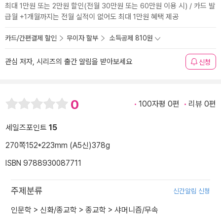
최대 1만원 또는 2만원 할인(전월 30만원 또는 60만원 이용 시) / 카드 발
급월 +1개월까지는 전월 실적이 없어도 최대 1만원 혜택 제공
카드/간편결제 할인
무이자 할부
소득공제 810원
관심 저자, 시리즈의 출간 알림을 받아보세요
신청
0
100자평 0편
리뷰 0편
세일즈포인트
15
270쪽
152*223mm (A5신)
378g
ISBN 9788930087711
주제분류
신간알림 신청
인문학
>
신화/종교학
>
종교학
>
샤머니즘/무속