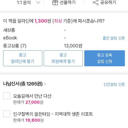
선물하기
공유하기
이 책을 알라딘에
1,300
원 (
최상
기준)에 파시겠습니까?
새상품
-
eBook
-
출간 알림 신청
중고상품 (7)
13,000원
중고
중고
중고 등록
알라딘에 팔기
회원에게 팔기
알림 신청
나남신서 (총 1265권)
신간알림 신청
오솔길에서 만난 다산
판매가
27,000
원
인구절벽의 골든타임 - 지역대학 생존 리포트
판매가
19,800
원