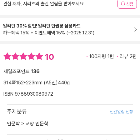
관심 저자, 시리즈의 출간 알림을 받아보세요
신청
알라딘 30% 할인! 알라딘 만권당 삼성카드
카드혜택 15% + 이벤트혜택 15% (~2025.12.31)
10
100자평 1편
리뷰 2편
세일즈포인트
136
314쪽
152*223mm (A5신)
440g
ISBN 9788930080972
주제분류
신간알림 신청
인문학
>
교양 인문학