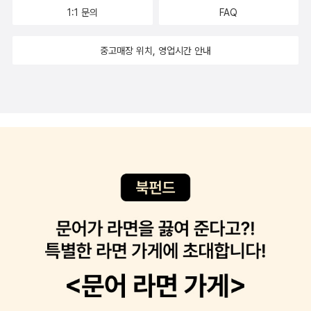
으로 이야기하자면, '이해'라는 면에서 충청에게 유리한 것은 이명박
하여 자유방임주의자들의 선이 개입주즤자들에게 악이 되고, 반대로
1:1 문의
FAQ
정부의 수정안일 수 있다.그러나 주목할 것은 정부의 수정안 발표에
개입주의자들의 선이 자유방임주의자들에게 악이 되는 것처럼 이해
대해 충청의 민심은 여전히 싸늘하다는 사실이다. 구체적으로 여론조
중고매장 위치, 영업시간 안내
하고 있다. -44쪽담합행위로서의 경쟁(이탈-경쟁)...여러 경쟁사들
사기관 별로 차이가 있기는 하지만, 수정안에 대한 여론조사 결과를
의 주장으로 인해 소비자들은 모두 같은 문제가 있는 이 상품 저 상품
보면 전국적으로는 수정안에 대한 찬성이 반대보다 더 높게 나타나고
들을 바꾸어가며 장기간 실험을 하게 될 것이고, 이로써 제품을 효과
있지만, 충청권의 경우 수정안에 찬성하는 입장이 17-40%에 불과
적으로 개선하라고 생산자에게 압력을 넣는 것이 지연될 것이다. 이
한 반면 원안을 고수해야 한다는 입장은 51-73%에 달해 수정안에
경우 경쟁은 소비자의 불만을 억제하므로 생산자에게는 상당히 편리
부정적인 입장이 아직도 지배적인 것으로 나타나고 있다.또 충남도의
한 것이다. -53쪽경쟁은 단순히 경쟁사 사이에 서로의 고객을 서로
회의장이 세종시 수정안에 반발해 한나라당을 탈당했고 충남도의회
유인하는 것으로 결말날 수도 있다. 아울러 이러한 일이 벌어지는 한
의원, 대전시의회 의원, 충북도의회 의원 등도 다수 한나라당을 탈당
경쟁이나 혹은 제품의 다양화는 낭비이자 눈속임에 지나지 않는다. -
할 움직임을 보이고 있다고 한다. 나아가 행정도시 주민보상대책위원
54쪽
회는 정부가 공용목적으로 토지를 수용한 뒤 당초 목적과 다르게 이
를 사용하면 원래 토지소유자가 환매를 요구할 수 있다는 공공용지
취득 및 손실보상에 관한 법률에 따라 소송을 제기하기로 하는 등 충
청권의 반발이 거세지고 있다.위에서 지적했듯이 순수한 경제적 혜택
을 기준으로 판단한다면 세종시의 현지민들과 충청의 입장에서 유리