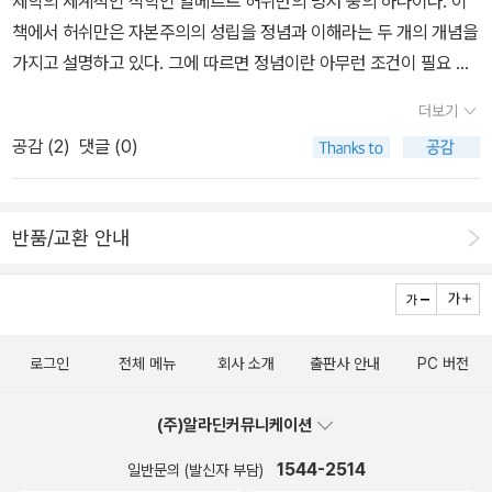
제학의 세계적인 석학인 알베르트 허쉬만의 명저 중의 하나이다. 이
을 갖는다'....이제 이탈하는 것은 항의로 사임하는 것을 뜻하게 되며,
책에서 허쉬만은 자본주의의 성립을 정념과 이해라는 두 개의 개념을
일반적으로 변화를 위해 내부에서 투쟁하는 것이 아니라 외부로부터
가지고 설명하고 있다. 그에 따르면 정념이란 아무런 조건이 필요 없
조직을 비난하며 싸우는 것이다. 바꾸어 말하면 이제 대안은 항의와
는 우리의 꿈과 욕망 같은 것이라면 이해는 특정한 상황에 따른 관심
더보기
이탈 사이의 문제라기보다는 조직 내의 항의와 (이탈 후) 조직 외부로
과 이해득실을 의미하는 바, 자본주의의 성립은 이해관계가 지배적이
부터의 항의 사이의 문제이다. 그러므로 이탈의 결정은 다음과 같이
공감 (
2
)
댓글 (0)
되면서 정념이 뒷전으로 밀려나는, 이해에 의한 정념의 좌절의 역사
완전히 새로운 질문에 달려있게 된다. 즉, 내부에 남아 정책을 변화시
라는 것이다.세종시 문제를 바라보면서 문득 떠오른 것이 바로 허쉬
키려고 하기보다는 외부에서 잘못된 정책에 대항하여 싸우는 일에서
만의 이 책 제목이다. 이명박 정부는 예상대로 원래 세종시에 예정되
이 두 곳 중 어느 지점이 (마음의 평화를 얻는 것은 논외로 하고) 더욱
반품/교환 안내
어 있던 9부2처 2청의 행정기관 이전을 사실상 백지화하는 대신 국
효과적인가?-143쪽흑백통합을 하면 집단의 개인 회원은 지위가 올
내최대 기업인 삼성을 비롯해 한화, 웅진, 롯데 증 유수기업들이 세종
라가지만 모순되게도 이 집단의 운명을 전체로서 변화시키는데에는
시에 투자를 하는 등 기업과 대학 등이 세종시에 대대적으로 투자를
실패한다. 유망한 개인들의 대부분을 집단에서 떼어내 이 집단이 유
하는 새로운 세종시 건설안을 발표했다.물론 행정도시와 기업도시의
망한 개인들과 함께 이루어 나가야 할 집합적 추진력을 약화시킨다-1
로그인
전체 메뉴
회사 소개
출판사 안내
PC 버전
경제적 혜택을 산술적으로 비교하는 것은 쉽지 않은 일이다. 그러나
49쪽우리의 견해는 비시장적 힘이 시장적 힘보다 꼭 자율성이 떨어
엄청난 투자의 규모와 혜택 등을 고려 할 때 순수한 경제적 혜택을 기
지는 것은 아니라는 것이다....그것은 이 두 힘 사이에 결합할 수 있는
(주)알라딘커뮤니케이션
준으로 판단한다면 세종시의 현지민들과 충청의 입장에서 유리한 것
가능성의 공간이 열려 있음을 주장하는 것이다. 반면 자유방임주의자
은 이명박 정부의 수정안일지 모를 일이다. 다시 말해, 허쉬만의 개념
1544-2514
일반문의 (발신자 부담)
나 개입주의자들은 시장과 비시장적 힘을 엄밀하게 양립적으로 해석