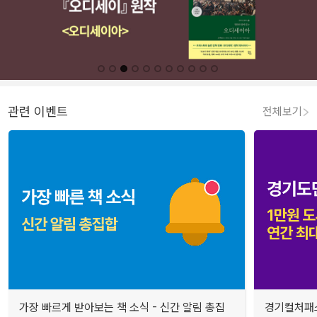
관련 이벤트
전체보기
가장 빠르게 받아보는 책 소식 - 신간 알림 총집
경기컬처패스