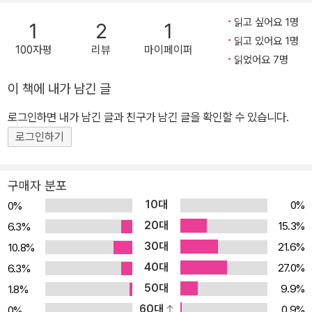
pment』(1958)을 집필했다. 1970년대에 들어서면서 그는 예일 대
읽고 싶어요 1명
1
2
1
학, 컬럼비아 대학, 하버드 대학, 프린스턴고등연구소 등의 아카데미
읽고 있어요 1명
100자평
리뷰
마이페이퍼
에 적을 두면서 지성사를 기반으로 한 연구에 매진한다. 『떠날 것인
읽었어요 7명
가, 남을 것인가Exit, Voice, and Loyalty』(1970)는 허시먼이 발
이 책에 내가 남긴 글
전 경제학자에서 사회 사상가로 변신하는 계기가 된 저서로, 퇴보해
가는 조직에서 보이는 행동 유형을 ‘이탈’과 ‘항의’, 그리고 ‘충성심’이
로그인하면 내가 남긴 글과 친구가 남긴 글을 확인할 수 있습니다.
라는 개념을 통해 설명하고 있다. 2003년 미국정치학회 최우수도서
로그인하기
로 선정된 『열정과 이해관계The Passions and the Interests』(1
977)에서는 서구 지성사에 기대어 자본주의의 발달사를 예리하게
구매자 분포
해석했고, 『보수는 어떻게 지배하는가The Rhetoric of Reaction』
10대
0%
0%
(1991)에서는 정치적 수사학의 근본적인 패턴을 분석하기도 했다. 2
20대
15.3%
012년 12월 10일 향년 97세를 일기로 타계했으며, 미국 사회과학연
6.3%
구위원회에서는 그의 지적 전통을 잇기 위해 ‘앨버트 O. 허시먼 상’을
30대
21.6%
10.8%
제정하여 매년 국가 간, 학제 간에 뛰어난 공을 세운 학자에게 수여하
40대
27.0%
6.3%
고 있다.
50대
9.9%
1.8%
60대
0.9%
0%