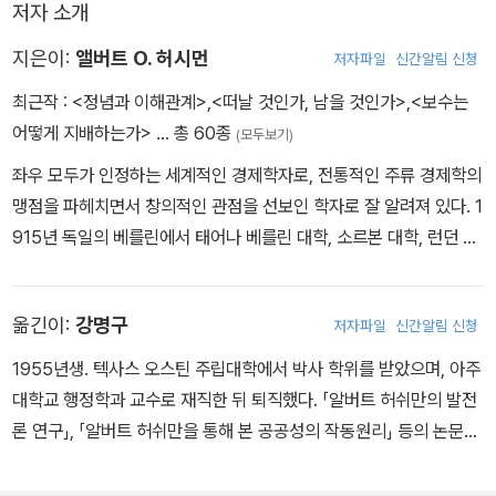
저자 소개
지은이:
앨버트 O. 허시먼
저자파일
신간알림 신청
최근작 :
<정념과 이해관계>
,
<떠날 것인가, 남을 것인가>
,
<보수는
어떻게 지배하는가>
… 총 60종
(모두보기)
좌우 모두가 인정하는 세계적인 경제학자로, 전통적인 주류 경제학의
맹점을 파헤치면서 창의적인 관점을 선보인 학자로 잘 알려져 있다. 1
915년 독일의 베를린에서 태어나 베를린 대학, 소르본 대학, 런던 정
경 대학에서 수학했으며 트리에스테 대학에서 약관 23세에 경제학
박사 학위를 받았다. 이 시기에 스페인 내전에 참전해 한나 아렌트를
옮긴이:
강명구
저자파일
신간알림 신청
비롯한 유럽의 지성들을 탈출시키는 일을 했으며, 1941년 미국으로
이주한 뒤 제2차 세계대전에 참전하기도 했다. 이후 미국 연방준비제
1955년생. 텍사스 오스틴 주립대학에서 박사 학위를 받았으며, 아주
도이사회에서 일하면서 마셜 플랜에 참여했고, 1952년부터 5년간
대학교 행정학과 교수로 재직한 뒤 퇴직했다. 「알버트 허쉬만의 발전
남미 콜롬비아 정부의 경제고문을 지냈다. 이때 허시먼은 발전 경제
론 연구」, 「알버트 허쉬만을 통해 본 공공성의 작동원리」 등의 논문을
학자로서의 입지를 굳혀가면서 개발도상국 경제에 대한 괄목할 만한
발표하면서 허시먼에 대한 연구를 이어가고 있다.
연구서인 『경제 발전 전략론The Strategy of Economic Develo