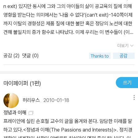
n exit) 있지만 동시에 그와 그의 아이들의 삶이 공교육의 질에 의해
영향을 받는다는 의미에서는 '나올 수 없다'(can't exit)-140쪽이제
까지 이탈의 경향성은 제품 질에 대한 불만 혹은 정당의 노선에 대한
견해 불일치의 증가 함수로 나타났다. 이제 우리는 이 변수들이 (이탈
의 경향성과) 무관하거나 혹은 심지어 역의 관계가 가능하다는 것을
더보기
보여줄 수 있다.....이 가상적인 손실(자신이 이탈했을 경우 사회 전체
공감 (
2
)
댓글 (0)
에 미칠 추가의 상황 학화가 수반할 예상 손실)을 피할 수 있게 하는
것이 충성파 행동의 편익....이탈에 실패한 기간이 길면 길수록 이탈을
결정하는 것도 점점 더 힘들 것이다. 최악의 상황을 피하기 위해 계속
쓰기
마이페이퍼 (1편)
조직에 남아있어야 한다는 신념이 시간이 지날수록 더욱 강고해진다.
-141쪽흔히 이런 사고는 기회주의를 사후적으로 정당화시킨다.(허쉬
허리우스
2010-01-18
메뉴
만은 여기서 항의의 의미로 사임했어야 하는 상황에서 사임하지 않고
행동하는 이들의 기회주의를 지적하고 있다. p. 157에서 다음과 같이
정념과 이해
언급한다. '기회주의가 공식적인 의무감으로 합리화될 수 있다. 더 미
프레이안에 실린 손호철 교수의 글을 옮겨와 본다. 암담한 미래를 말
화하자마면 비밀스런 순교라는 가면을 쓸 수 있다는 것이다.')-142쪽
하고 있다.<정념과 이해(The Passions and Interests)>. 정치경
공공재의 경우 완전할 이탈이 불가능하므로 우리는 지속적으로 '관심