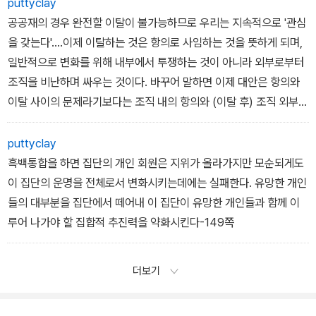
puttyclay
공공재의 경우 완전할 이탈이 불가능하므로 우리는 지속적으로 '관심
을 갖는다'....이제 이탈하는 것은 항의로 사임하는 것을 뜻하게 되며,
일반적으로 변화를 위해 내부에서 투쟁하는 것이 아니라 외부로부터
조직을 비난하며 싸우는 것이다. 바꾸어 말하면 이제 대안은 항의와
이탈 사이의 문제라기보다는 조직 내의 항의와 (이탈 후) 조직 외부로
부터의 항의 사이의 문제이다. 그러므로 이탈의 결정은 다음과 같이
완전히 새로운 질문에 달려있게 된다. 즉, 내부에 남아 정책을 변화시
puttyclay
키려고 하기보다는 외부에서 잘못된 정책에 대항하여 싸우는 일에서
흑백통합을 하면 집단의 개인 회원은 지위가 올라가지만 모순되게도
이 두 곳 중 어느 지점이 (마음의 평화를 얻는 것은 논외로 하고) 더욱
이 집단의 운명을 전체로서 변화시키는데에는 실패한다. 유망한 개인
효과적인가?-143쪽
들의 대부분을 집단에서 떼어내 이 집단이 유망한 개인들과 함께 이
루어 나가야 할 집합적 추진력을 약화시킨다-149쪽
더보기