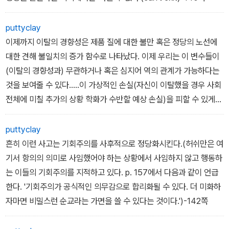
puttyclay
이제까지 이탈의 경향성은 제품 질에 대한 불만 혹은 정당의 노선에
대한 견해 불일치의 증가 함수로 나타났다. 이제 우리는 이 변수들이
(이탈의 경향성과) 무관하거나 혹은 심지어 역의 관계가 가능하다는
것을 보여줄 수 있다.....이 가상적인 손실(자신이 이탈했을 경우 사회
전체에 미칠 추가의 상황 학화가 수반할 예상 손실)을 피할 수 있게
하는 것이 충성파 행동의 편익....이탈에 실패한 기간이 길면 길수록
이탈을 결정하는 것도 점점 더 힘들 것이다. 최악의 상황을 피하기 위
puttyclay
해 계속 조직에 남아있어야 한다는 신념이 시간이 지날수록 더욱 강
흔히 이런 사고는 기회주의를 사후적으로 정당화시킨다.(허쉬만은 여
고해진다. -141쪽
기서 항의의 의미로 사임했어야 하는 상황에서 사임하지 않고 행동하
는 이들의 기회주의를 지적하고 있다. p. 157에서 다음과 같이 언급
한다. '기회주의가 공식적인 의무감으로 합리화될 수 있다. 더 미화하
자마면 비밀스런 순교라는 가면을 쓸 수 있다는 것이다.')-142쪽