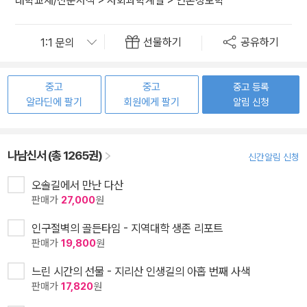
대학교재/전문서적
>
사회과학계열
>
언론정보학
선물하기
공유하기
중고
중고
중고 등록
알라딘에 팔기
회원에게 팔기
알림 신청
나남신서 (총 1265권)
신간알림 신청
오솔길에서 만난 다산
판매가
27,000
원
인구절벽의 골든타임 - 지역대학 생존 리포트
판매가
19,800
원
느린 시간의 선물 - 지리산 인생길의 아홉 번째 사색
판매가
17,820
원