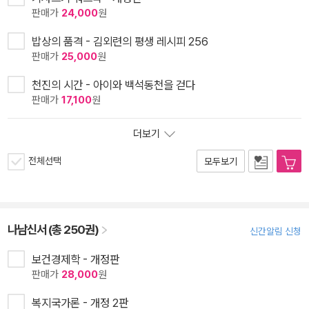
판매가
24,000
원
밥상의 품격 - 김외련의 평생 레시피 256
판매가
25,000
원
천진의 시간 - 아이와 백석동천을 걷다
판매가
17,100
원
더보기
전체선택
모두보기
나남신서 (총 250권)
신간알림 신청
보건경제학 - 개정판
판매가
28,000
원
복지국가론 - 개정 2판