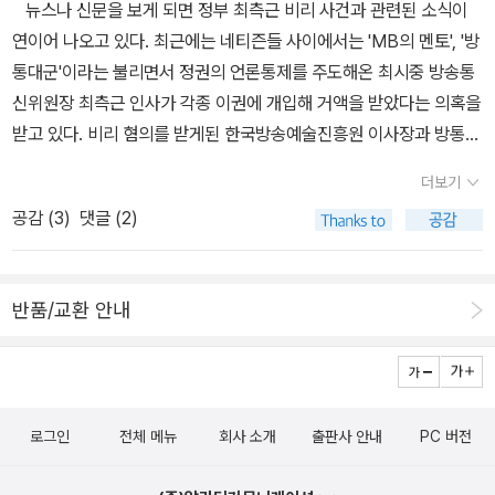
뉴스나 신문을 보게 되면 정부 최측근 비리 사건과 관련된 소식이
연이어 나오고 있다. 최근에는 네티즌들 사이에서는 'MB의 멘토', '방
통대군'이라는 불리면서 정권의 언론통제를 주도해온 최시중 방송통
신위원장 최측근 인사가 각종 이권에 개입해 거액을 받았다는 의혹을
받고 있다. 비리 혐의를 받게된 한국방송예술진흥원 이사장과 방통위
는 사실무근이라면서 부인을 하고 있지만 일단 검찰이 본격적으로 수
더보기
사에 돌입한 이상 결과를 지켜봐야할 거 같다. 작년 2학기 때 <한국
공감 (
3
)
댓글 (2)
정부론>이라는 수업을 듣었는데 그 때 기말시험으로 최시중 방송통
신위원장과 관련하여 현 정부의 언론통제에 대한 글을 쓴 적이 있다.
기말시험이 '한국정부'에 대한 자유 주제에다가 오픈테스트 형식으로
반품/교환 안내
치뤄진 것이라 '정부의 언론통제'라는 주제를 정해서 각종 신문기사와
참고문헌 속 내용을 요약, 정리하고 이에 대한 자신의 생각을 쓴 것이
다. 일반적으로 대학교 약술형 시험은 논술형과 비슷하다고 보면 된
다. '서론-본론-결론'식으로 쓰되 자신의 생각을 논리적으로 전개하면
로그인
전체 메뉴
회사 소개
출판사 안내
PC 버전
좋은 점수를 받을 수 있다. 약간 자랑을 좀 하자면 중간고사 때도 오픈
테스트형으로 시험을 치뤘는데 그 때 쓴 글이 작년에 서재 블로그