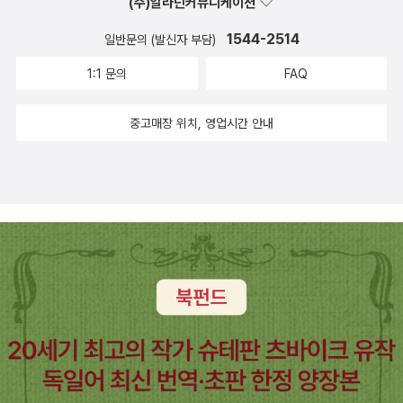
(주)알라딘커뮤니케이션
에 썼던 <대한민국에 존재하는 두 개의 역사>였다. 나름 열심히 독
서와 자료 수집 덕분인지 중간고사와 기말고사 시험점수가 잘 나왔
1544-2514
일반문의 (발신자 부담)
다. 중간, 기말 모두 30점 만점에 둘 다 27점을 받았다. 내심 29, 30
1:1 문의
FAQ
점을 받기를 바랬지만 27점도 그렇게 부족한 점수라고 생각하지 않
는다. 오히려 꽤 높은 점수를 받은 것만으로도 천만다행라고 생각한
중고매장 위치, 영업시간 안내
다. 결론에 이를수록 한국정부를 비판하는 내용이 꽤 있기 때문이다.
그래도 <한국정부론> 시험을 준비하면서 그동안 알지 못했던 한국정
부에 대해서 많이 알 수 있었고 한국정부의 행보에 대해 관심을 가질
수 있었다. 각설하고, 기말고사 시험 때 썼던 답안을 올려본다. 글 중
에 잘못된 내용에 대해서 댓글로 지적하는 것을 환영한다.
이명박
정부의 언론에 대한 간섭이나 통제와 관련한 여론조사에 의하면 이전
정부보다 늘어났다는 응답이 줄어들었다는 응답의 5배에 이르는 결
과가 나온 적이 있었다. 이명박 정부의 언론에 대한 간섭이나 통제가
이전 정부보다 늘었다는 응답이 45.1%, 이전보다 줄었다는 응답이
9.5%, 비슷한 수준이라는 응답이 29.4%로 조사됐다. ‘잘 모른다’는
응답은 16.1%로 나타났다. 한국의 언론 역사는 언론통제의 역사라고