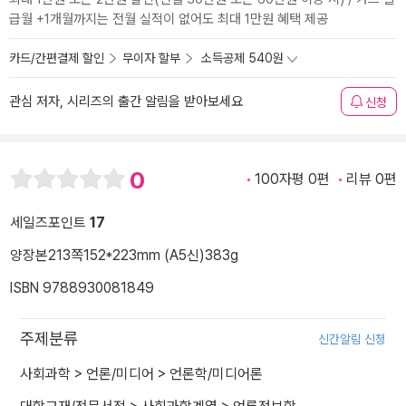
급월 +1개월까지는 전월 실적이 없어도 최대 1만원 혜택 제공
카드/간편결제 할인
무이자 할부
소득공제 540원
관심 저자, 시리즈의 출간 알림을 받아보세요
신청
0
100자평 0편
리뷰 0편
세일즈포인트
17
양장본
213쪽
152*223mm (A5신)
383g
ISBN 9788930081849
주제분류
신간알림 신청
사회과학
>
언론/미디어
>
언론학/미디어론