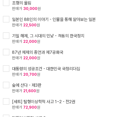
조형의 울림
판매가
30,000
원
일본인 88인의 이야기 - 인물을 통해 알아보는 일본
판매가
22,500
원
기밀 해제, 그 시대의 민낯 - 격동의 한국정치
판매가
22,000
원
87년 체제의 종언과 제7공화국
판매가
22,000
원
대통령의 성공조건 - 대한민국 국정리더십
판매가
20,700
원
숲에 산다 - 제3판
판매가
21,600
원
[세트] 탈형이상학적 사고 1~2 - 전2권
판매가
72,900
원