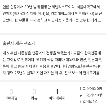
언론 현장에서 30년 넘게 활동한 저널리스트이다. 서울대학교에서
언어학(학사)과 정치학(석사)을, 경희대학교에서 언론학(박사)을 전
공했다. 한 우물을 파지 못하고 이곳저곳 기웃거리듯 공부한 터라 종
종 내공의 한계를 느끼지만 잡다한 지식을 꽤 갖추었다고 자부한다.
언론 현업을 떠난 뒤에는 역사에 푹 빠져 한국사와 세계사, 문명발달
사, 문화사, 그리고 빅히스토리까지 역사책이라면 손에 잡히는 대로
출판사 제공 책소개
읽고 있다. 경향신문 정치·사회·경제부 기자를 거쳐 경제부장, 편집국
왜 노무현 대통령은 언론과의 전쟁을 택했는가? 요즘의 한국언론계
부국장, 논설위원, 출판본부장을 역임했다. 지은 책으로는 《대통령과
는 그야말로 전쟁이다. 쟁점이 생길 때마다 대통령과 언론, 언론과 언
언론통제》, 《현대사회와 언론》(공저)이 있다.
론이 물고 뜯으며 처절한 싸움을 벌인다. 현《경향일보》출판본부장이
자 경력 25년의 현직기자인 저자는 좌 우, 진보 보수의 편가르기를
뛰어넘어 김대중과 노무현 정권이 왜 언론전쟁을 택했으며, 그것이
어떤 방향으로 흘러갔는지 냉철하게 파헤친다. 미국의 대통령들-닉
읽고 싶어요 0명
0
0
1
슨, 루스벨트, 윌슨의 실례를 들며, 노무현 정권의 언론전쟁이 언론의
읽고 있어요 0명
100자평
리뷰
마이페이퍼
견제 비판을 피해 대중과 손잡으려는 새로운 언론통제술임을 밝히고
읽었어요 1명