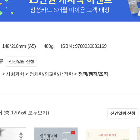
148*210mm (A5)
489g
ISBN : 9788930033169
류
신간알림 신청
서
>
사회과학
>
정치학/외교학/행정학
>
정책/행정/조직
서
(총 1265권 모두보기)
신간알림 신청