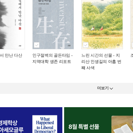
서 만난 다산
인구절벽의 골든타임
-
느린 시간의 선물
- 지
지역대학 생존 리포트
리산 인생길의 아홉 번
째 사색
더보기