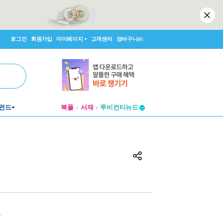
로그인
회원가입
마이페이지
고객센터
장바구니
(0)
투비컨티뉴드
펀드
북플
서재
창작플랫폼
투비컨티뉴드
원