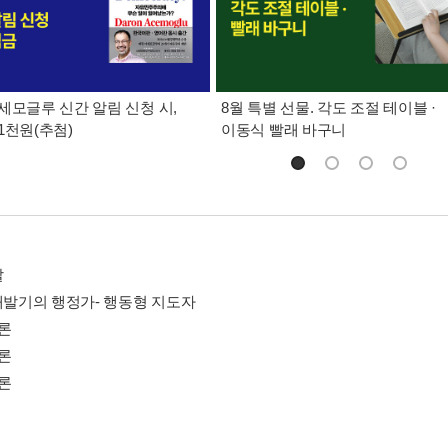
세모글루 신간 알림 신청 시,
8월 특별 선물. 각도 조절 테이블 ·
1천원(추첨)
이동식 빨래 바구니
말
제개발기의 행정가- 행동형 지도자
 론
 론
 론
론