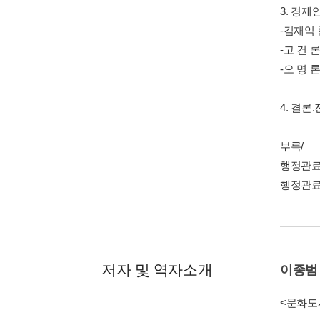
3. 경
-김재익
-고 건 
-오 명 
4. 결
부록/
행정관료
행정관료
저자 및 역자소개
이종범
<문화도