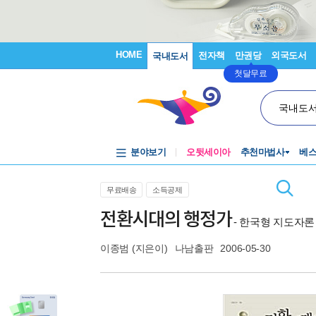
HOME
전자책
만권당
외국도서
국내도서
첫달무료
국내도
분야보기
오뒷세이아
추천마법사
베
무료배송
소득공제
전환시대의 행정가
- 한국형 지도자론
이종범
(지은이)
나남출판
2006-05-30