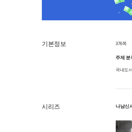
기본정보
376쪽
주제 분
국내도
시리즈
나남신