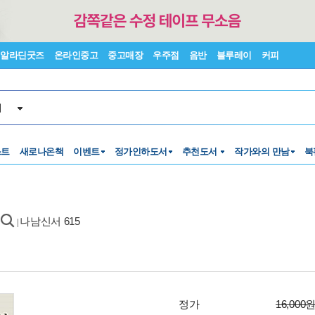
알라딘굿즈
온라인중고
중고매장
우주점
음반
블루레이
커피
서
스트
새로나온책
이벤트
정가인하도서
추천도서
작가와의 만남
북
나남신서 615
|
정가
16,000