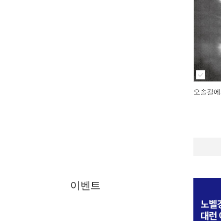
오솔길에
이벤트