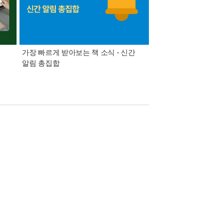
가장 빠르게 받아보는 책 소식 - 신간
경기컬처패스 1만원 
알림 총집합