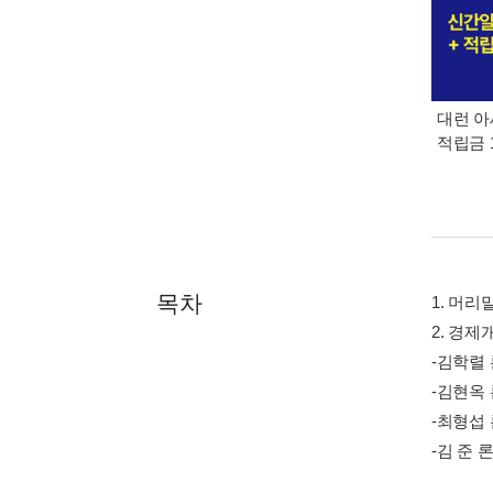
대런 아
적립금 
목차
1. 머리
2. 경
-김학렬
-김현옥
-최형섭
-김 준 