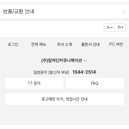
(약간 과장해서) '요즘 밥 먹기도 힘들어!' 들은 체도 않는군...1. 문학
반품/교환 안내
작가 신경숙씨가 꼽은 문학분야의 책은 아모스 오즈의 <숲의 가족>
(창비, 2008). 작가의 이름은 생소하지 않지만 나는 읽은 작품이 없
는 작가다. '아모스 오즈는 이스라엘 출신의 지식인이며 세계적으로
는 명망 있는 작가이다. 여기에 소개하려는 <숲의 가족> 이외에도 많
로그인
전체 메뉴
회사 소개
출판사 안내
PC 버전
은 저서를 가지고 있으며 이스라엘에서 영향력이 크고 존경을 받는
작가이다. <숲의 가족>은 겨우 138쪽밖에 되지 않은 짧은 소설이지
(주)알라딘커뮤니케이션
만 다 읽고 나면 그 울림이 큰 소설이다.' 얇은 소설이므로 더이상은
소개는 옮겨오지 않도록 한다. 곧 시즌이 다가오지만 심심찮게 노벨
1544-2514
일반문의 (발신자 부담)
문학상 후보로 거론되고 있다는 오즈의 책으론 <나의 미카엘>(민음
1:1 문의
FAQ
사, 1998)을 비롯해서 여러 권이 출간돼 있다. <지하실의 검은표범>
(지식의숲, 2007)이 작년에 나온 책이고, 먼저 나온 책들 가운데는
중고매장 위치, 영업시간 안내
<여자를 안다는 것>(열린책들, 2001/2006)이 눈길을 끈다. 타이틀
상으로는 말이다.생각해보니 이스라엘 작가로는 에프라임 키숀 외에
아모스 오즈 정도가 아는 이름이다. 더 소개된 작가가 있는지?..2. 역
사이덕일씨가 꼽은 역사분야의 책은 '인물로 보는 남북 현대사'를 표