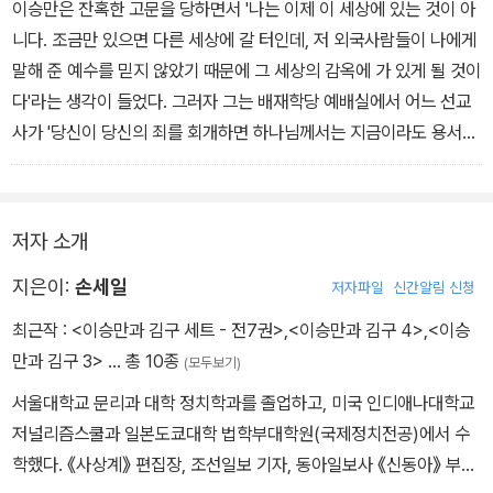
이승만은 잔혹한 고문을 당하면서 '나는 이제 이 세상에 있는 것이 아
니다. 조금만 있으면 다른 세상에 갈 터인데, 저 외국사람들이 나에게
말해 준 예수를 믿지 않았기 때문에 그 세상의 감옥에 가 있게 될 것이
다'라는 생각이 들었다. 그러자 그는 배재학당 예배실에서 어느 선교
사가 '당신이 당신의 죄를 회개하면 하나님께서는 지금이라도 용서하
실 것이오'라고 하는 말을 들었던 기억이 떠올랐다. 그리고 하나님에
게 기도하면 하나님께서 그 기도에 응답해 주신다고 했던 말도 기억
났다. 그는 목에 채워진 칼에 머리를 숙이고 '오 하나님! 저의 영혼을
저자 소개
구해 주시옵소서. 오 하나님! 우리나라를 구해 주시옵소서!'하고 기도
했다.
지은이:
손세일
저자파일
신간알림 신청
배재학당에 입학할 당시에 어머니 김씨 부인이 아들을 보고 행여 '천
최근작 :
<이승만과 김구 세트 - 전7권>
,
<이승만과 김구 4>
,
<이승
주학꾼'이 되는 것이 아니냐고 걱정하자 '저는 그들이 하는 말을 믿기
만과 김구 3>
… 총 10종
(모두보기)
에는 너무도 총명합니다'라고 말하면서 기독교인이 될 가능성을 단호
서울대학교 문리과 대학 정치학과를 졸업하고, 미국 인디애나대학교
히 부인했던 그가, 이제 죽음이 눈앞에 다가왔다는 절박한 심리상태
저널리즘스쿨과 일본도쿄대학 법학부대학원(국제정치전공)에서 수
에서 영혼의 구원을 바라며 예수를 찾은 것이었다. (2권 73쪽, '제12
학했다. 《사상계》 편집장, 조선일보 기자, 동아일보사 《신동아》 부장
장 기독교 입교와 옥중전도'에서)