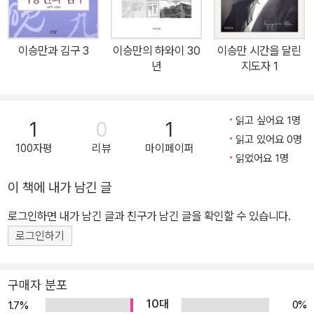
참여하여 중요한 역할을 하게 된다. 제1부를 읽어가면서 독자들은 근
대사의 주요 사건이나 운동의 실상과 두 사람의 관계를 이해하게 되
고, 또 그것이 장차 두 사람의 개인 생애뿐 아니라 한국 현대사에 갖는
이승만과 김구 3
이승만의 하와이 30
이승만 시간을 달린
의미를 이해하는 성과를 거두게 될 것이다. 이 책에 이어 제2부에서
년
지도자 1
는 3 · 1 운동에서 해방까지의 시대에 직업적 독립운동가로서의 활동
이 다루어질 예정이고, 제3부에서는 해방공간의 정치적 열광 속에서
두 사람이 근대적 국민국가의 건설이라는 과제를 두고 어떻게 고민했
읽고 싶어요 1명
1
0
1
고 행동했는지를 비교분석한다.
읽고 있어요 0명
100자평
리뷰
마이페이퍼
읽었어요 1명
이 책에 내가 남긴 글
로그인하면 내가 남긴 글과 친구가 남긴 글을 확인할 수 있습니다.
로그인하기
구매자 분포
10대
0%
1.7%