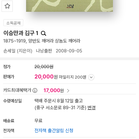
소득공제
이승만과 김구 1
1875~1919, 양반도 깨어라 상놈도 깨어라
손세일
(지은이)
나남출판
2008-09-05
정가
20,000원
20,000
판매가
원
마일리지 200원
17,000
카드최대혜택가
원
수령예상일
택배 주문시 8월 12일 출고
(중구 서소문로 89-31 기준)
변경
배송료
무료
전자책
전자책 출간알림 신청