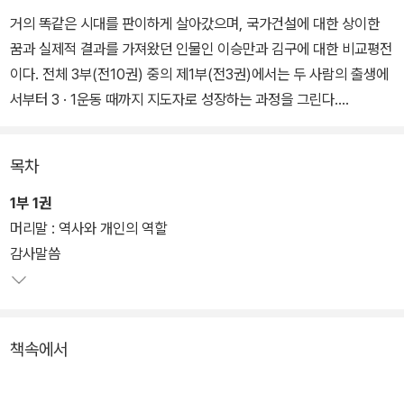
거의 똑같은 시대를 판이하게 살아갔으며, 국가건설에 대한 상이한
꿈과 실제적 결과를 가져왔던 인물인 이승만과 김구에 대한 비교평전
이다. 전체 3부(전10권) 중의 제1부(전3권)에서는 두 사람의 출생에
서부터 3 · 1운동 때까지 지도자로 성장하는 과정을 그린다.
둘 다 궁핍한 가정환경에서 태어났지만, 이승만은 왕족의 후손이라는
목차
자부심을, 김구는 심한 상놈 콤플렉스를 느끼면서 지도자로 성장했
다. 이 정치적 사회화의 과정은 향후 독립운동의 노선에서 나타나는
1부 1권
차이, 해방 이후의 정치적 노선의 차이를 이해하는 데 결정적 출발점
머리말 : 역사와 개인의 역할
이 된다.
감사말씀
이어 제2부에서는 3 · 1 운동에서 해방까지의 시대에 직업적 독립운
동가로서의 활동을 다룰 예정이고, 제3부에서는 해방공간의 정치적
책속에서
열광 속에서 두 사람이 근대적 국민국가의 건설이라는 과제를 두고
어떻게 고민했고 행동했는지를 비교분석한다.