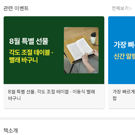
관련 이벤트
전체보기
8월 특별 선물. 각도 조절 테이블 · 이동식 빨래
가장 빠르게
바구니
합
책소개