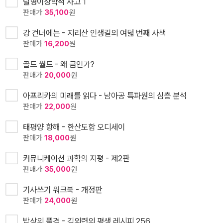
탈형이상학적 사고 1
판매가
35,100
원
강 건너에는 - 지리산 인생길의 여덟 번째 사색
판매가
16,200
원
골드 월드 - 왜 금인가?
판매가
20,000
원
아프리카의 미래를 읽다 - 남아공 특파원의 심층 분석
판매가
22,000
원
태평양 항해 - 한산도함 오디세이
판매가
18,000
원
커뮤니케이션 과학의 지평 - 제2판
판매가
35,000
원
기사쓰기 워크북 - 개정판
판매가
24,000
원
밥상의 품격 - 김외련의 평생 레시피 256