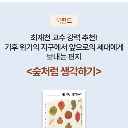
방한<남과 북을 만든 라이벌>(역사비평사, 2008)이다. '박정희와
김일성(정치), 염상섭과 한설야(문학), 유진오와 최용달(법학), 이태
규와 리승기(과학), 윤봉춘과 문예봉(영화) 등 각 분야의 대표적인 인
물을 통해 남북 각 분야의 흐름과 현재의 동향 등을 파악할 수 있'도록
한 책이다. '각 분야의 대표적인 두 사람의 삶을 통해 때로는 남북의
이질성을, 때로는 동질성을 느낄 수 있다'고. 라이벌이라고 하니까 최
근 첫 세 권이 출간된 손세일의 <이승만과 김구>(나남, 2008)이 떠
오른다. 분량으로 미루어보자면, 이승만과 김구에 대한 가장 방대한,
따라서 가장 자세한 평전이 되지 않을까 싶다. 더불어, 콜린 에번스의
<라이벌>(이마고, 2008)도 같은 컨셉의 책이다.'세계사의 흐름을
바꾼 역사 속의 10대 앙숙들'이 부제. 별로 재미는 못본 책인 듯싶은
데, 그 10대 앙숙들의 리스트는 아래와 같다('세계사'의 라이벌이라고
하기엔 시야가 좀 좁긴 하군).엘리자베스 1세 vs 메리 | 종교문제로
위장된 두 여왕의 권력 다툼올리버 크롬웰 vs 찰스 1세 | 지상의 왕과
천상의 왕이 맞붙다애런 버 vs 알렉산더 해밀턴 | 상대방에 대한 음모
와 술수로 결국 자신을 파멸시킨 미국의 두 정객해트필드가 vs 매코