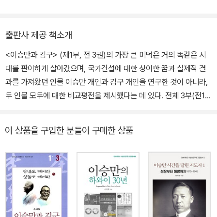
과 논설위원, 《뿌리 깊은 나무》 편집위원, (사)서울언론문화클럽 이
사장 등 언론인으로 활약하다가 정계에 투신하여 3선 국회의원을 지
냈다. 저서로 《이승만과 김구》(1970년), 《인권과 민주주의》(198
출판사 제공 책소개
0),《한국논쟁사(Ⅰ~Ⅴ)》(편)(1976) 등이 있고, 역서로 《트루먼회고
<이승만과 김구> (제1부, 전 3권)의 가장 큰 미덕은 거의 똑같은 시
록(상,하)》(1966) 등 이 있다.
대를 판이하게 살아갔으며, 국가건설에 대한 상이한 꿈과 실제적 결
과를 가져왔던 인물 이승만 개인과 김구 개인을 연구한 것이 아니라,
두 인물 모두에 대한 비교평전을 제시했다는 데 있다. 전체 3부(전10
권) 중의 제1부인 <이승만과 김구: 양반도 깨어라, 상놈도 깨어라>에
서는 두 사람의 출생에서부터 3 · 1운동 때까지 지도자로 성장하는 과
이 상품을 구입한 분들이 구매한 상품
정을 그리고 있다. 둘 다 궁핍한 가정환경에서 태어났지만, 이승만은
왕족의 후손이라는 자부심을, 김구는 심한 상놈 콤플렉스를 느끼면서
지도자로 성장했다. 이 정치적 사회화의 과정은 향후 독립운동의 노
선에서 나타나는 차이, 해방 이후의 정치적 노선의 차이를 이해하는
데 결정적 출발점이 된다. 두 사람은 이 정치적 사회화의 과정을 거치
면서 3 · 1 운동 때까지 이 나라 근대사의 핵심 사건이나 운동에 직접