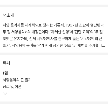
책소개
서양 음악사를 체계적으로 정리한 개론서. 1997년 초판이 출간된 <
두 길 서양음악>의 개정판이다. '자세한 설명'과 '간단 요약'의 '두 길'
포맷은 유지하되, 전체 서양음악사를 간략하게 훑는 '서양음악의 큰
줄기', 서양음악 용어를 알기 쉽게 정의한 '장르 및 이론'을 추가했다.
각 시대의 음악전문가가 집필한 원고를 비롯하여 관련 사진, 작곡가
의 자필악보 등 풍부한 자료가 실렸다.
목차
1권
서양음악의 큰 줄기
장르 및 이론