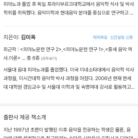
피아노과 졸업 후 독일 프라이부르크대학교에서 음악학 석사 및 박사
학위를 취득했다. 음악미학과 현대음악 분야를 중심으로 연구하고 있
으며, (사)음악미학연구회 대표로 활동 중이다.
지은이:
김미옥
저자파일
신간알림 신청
최근작 :
<피아노문헌 연구 2>
,
<피아노문헌 연구 1>
,
<중세 음악 역
사.이론>
… 총 6종
(모두보기)
서울대 음대 피아노과를 졸업했다. 미국 미네소타대에서 음악학 석사
과정을, 미시간대학 음악학 박사 과정을 마쳤다. 2006년 현재 한세
대 대학원 겸임교수 및 서울대 미학과 및 숙명여대 강사로 활동하고
있다. 지은 책으로 <The Emergence of Harmonic Tonality in
Dufay's Songs>, <중세 음악 : 역사와 이론> 등이 있다.
출판사 제공 책소개
지난 1997년 초판이 발행된 이후 음악을 전공하는 학생은 물론, 음