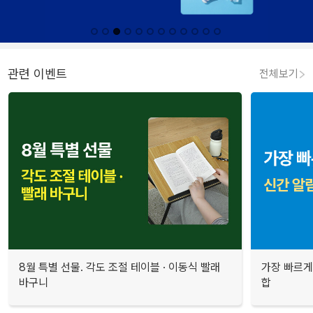
관련 이벤트
전체보기
8월 특별 선물. 각도 조절 테이블 · 이동식 빨래
가장 빠르게
바구니
합