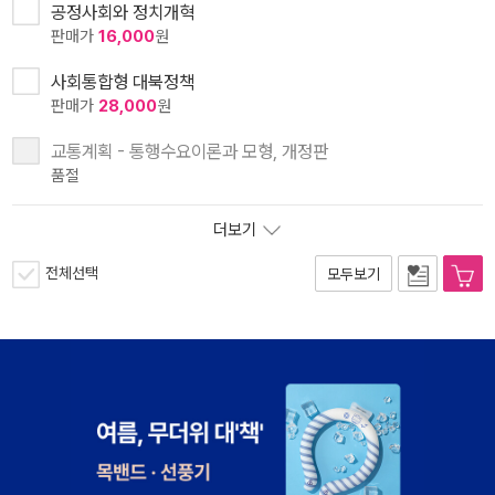
공정사회와 정치개혁
판매가
16,000
원
사회통합형 대북정책
판매가
28,000
원
교통계획 - 통행수요이론과 모형, 개정판
품절
더보기
전체선택
모두보기