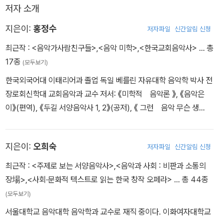
저자 소개
지은이:
홍정수
저자파일
신간알림 신청
최근작 :
<음악가사람친구들>
,
<음악 미학>
,
<한국교회음악사>
… 총
17종
(모두보기)
한국외국어대 이태리어과 졸업 독일 베를린 자유대학 음악학 박사 전
장로회신학대 교회음악과 교수 저서: 《미학적 음악론 》, 《음악은
이》(편역), 《두길 서양음악사 1, 2》(공저), 《 그런 음악 무슨 생
각?》, 《한국교회음악사》 등.
지은이:
오희숙
저자파일
신간알림 신청
최근작 :
<주제로 보는 서양음악사>
,
<음악과 사회 : 비판과 소통의
장場>
,
<사회·문화적 텍스트로 읽는 한국 창작 오페라>
… 총 44종
(모두보기)
서울대학교 음악대학 음악학과 교수로 재직 중이다. 이화여자대학교