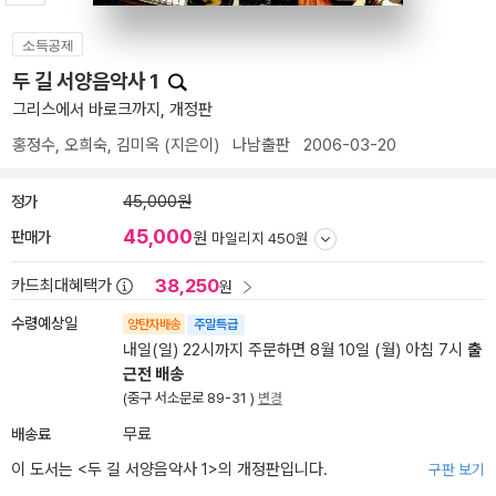
소득공제
두 길 서양음악사 1
그리스에서 바로크까지, 개정판
홍정수
,
오희숙
,
김미옥
(지은이)
나남출판
2006-03-20
정가
45,000원
45,000
판매가
원
마일리지 450원
38,250
카드최대혜택가
원
수령예상일
양탄자배송
주말특급
내일(일) 22시까지 주문하면 8월 10일 (월) 아침 7시
출
근전 배송
(중구 서소문로 89-31 )
변경
배송료
무료
이 도서는 <
두 길 서양음악사 1
>의 개정판입니다.
구판 보기