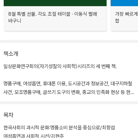
8월 특별 선물. 각도 조절 테이블 · 이동식 빨래
가장 빠르게
바구니
합
책소개
일상문화연구회의〈자기성찰의 사회학〉시리즈의 세 번째 책.
명품구매, 여성흡연, 휴대폰 이용, 도시공간과 정보공간, 대구지하철
사건, 모조명품구매, 글쓰기 도구의 변화, 종교의 민족화 현상 등 한국
인들의 일상적 삶을 주제로 삼아 그 다양한 의미의 결들을 탐색한다.
계속되는 토론 속에서 태생적으로 서구적일 수밖에 없는 사회학 이론
목차
의 한계를 스스로 재점검하는 자기성찰의 과정이기도 하다.
한국사회의 과시적 문화:명품소비 분석을 중심으로/최항섭
여성흡연과 사회적 시선/김현주