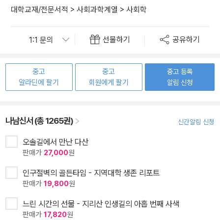
대학교재/전문서적
>
사회과학계열
>
사회학
선물하기
공유하기
중고
중고
중고 등록
알라딘에 팔기
회원에게 팔기
알림 신청
나남신서 (총 1265권)
신간알림 신청
오솔길에서 만난 다산
판매가
27,000
원
인구절벽의 골든타임 - 지역대학 생존 리포트
판매가
19,800
원
느린 시간의 선물 - 지리산 인생길의 아홉 번째 사색
판매가
17,820
원