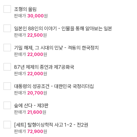
조형의 울림
판매가
30,000
원
일본인 88인의 이야기 - 인물을 통해 알아보는 일본
판매가
22,500
원
기밀 해제, 그 시대의 민낯 - 격동의 한국정치
판매가
22,000
원
87년 체제의 종언과 제7공화국
판매가
22,000
원
대통령의 성공조건 - 대한민국 국정리더십
판매가
20,700
원
숲에 산다 - 제3판
판매가
21,600
원
[세트] 탈형이상학적 사고 1~2 - 전2권
판매가
72,900
원