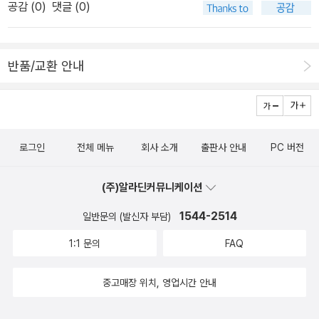
공감 (
0
)
댓글 (0)
념과 발견적 열정, 지적열정이 열에 아홉이었고 그러므로 알게된 사
실이나 지식(우리가 지금생각하는)은 빙산에 일각일 뿐..... 하지만 전
도되어 그 지식이 전부인양, 신념과 열정과 무관하게 나돌아다니고
반품/교환 안내
있는 전문지식들... 인식과 존재의 병적 분절을 가져온 현실에 맘이 아
프다. 체게바라가 낭만적이라며 역자의 말대로라면 페인이 정작 더
인기가 있어야 될 듯하다. 미국과 프랑스의 상식을 근본적으로 뒤바
꾸어놓은 팜플렛은 삶과 신념이 고스라이 남아있는 살아있는 지식이
로그인
전체 메뉴
회사 소개
출판사 안내
PC 버전
아닐까?2. 열람실에서 우울증, 강박관념증, 자기-외부지향적 사회병
리를 상세히 지적한 일상문화연구회 최근책하고 순종과 반항의 역사
(주)알라딘커뮤니케이션
아내, 지구시민사회를 빌어오다.
1544-2514
일반문의 (발신자 부담)
1:1 문의
FAQ
중고매장 위치, 영업시간 안내