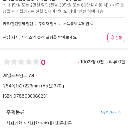
최대 1만원 또는 2만원 할인(전월 30만원 또는 60만원 이용 시) / 카드 발
급월 +1개월까지는 전월 실적이 없어도 최대 1만원 혜택 제공
카드/간편결제 할인
무이자 할부
소득공제 430원
관심 저자, 시리즈의 출간 알림을 받아보세요
신청
0
100자평 0편
리뷰 0편
세일즈포인트
78
264쪽
152*223mm (A5신)
370g
ISBN 9788930080231
주제분류
신간알림 신청
사회과학
>
사회학
>
현대사회문화론