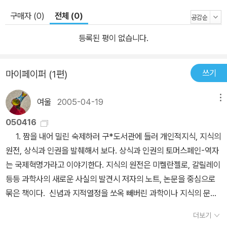
구매자 (0)
전체 (0)
등록된 평이 없습니다.
쓰기
마이페이퍼 (1편)
여울
2005-04-19
메뉴
050416
1. 짬을 내어 밀린 숙제하러 구*도서관에 들러 개인적지식, 지식의
원전, 상식과 인권을 발췌해서 보다. 상식과 인권의 토머스페인-역자
는 국제혁명가라고 이야기한다. 지식의 원전은 미켈란젤로, 갈릴레이
등등 과학사의 새로운 사실의 발견시 저자의 노트, 논문을 중심으로
묶은 책이다. 신념과 지적열정을 쏘옥 빼버린 과학이나 지식의 문제
점을 제기하며 토머스쿤의 과학혁명의 구조의 든든한 배경이 된 마이
더보기
클폴라니의 책들을 읽으며 여러 느낌이 겹친다. 앎의 행위에는 늘 신