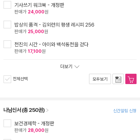
기사쓰기 워크북 - 개정판
판매가
24,000
원
밥상의 품격 - 김외련의 평생 레시피 256
판매가
25,000
원
천진의 시간 - 아이와 백석동천을 걷다
판매가
17,100
원
더보기
전체선택
모두보기
나남신서 (총 250권)
신간알림 신청
보건경제학 - 개정판
판매가
28,000
원