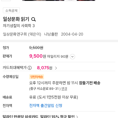
소득공제
일상문화 읽기
자기성찰의 사회학 3
일상문화연구회
(엮은이)
나남출판
2004-04-20
정가
9,500원
9,500
판매가
원
마일리지 90원
8,075
카드최대혜택가
원
수령예상일
양탄자배송
오후 12시까지 주문하면 밤 11시
잠들기전 배송
(중구 서소문로 89-31 )
변경
배송료
유료 (도서 1만5천원 이상 무료)
전자책
전자책 출간알림 신청
알라딘 만권당 삼성카드, 알라딘 15% 청구 할인