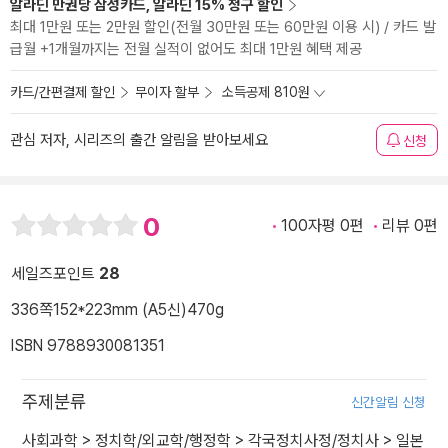
알라딘 만권당 삼성카드, 알라딘 15% 청구 할인
최대 1만원 또는 2만원 할인(전월 30만원 또는 60만원 이용 시) / 카드 발
급월 +1개월까지는 전월 실적이 없어도 최대 1만원 혜택 제공
카드/간편결제 할인
무이자 할부
소득공제 810원
관심 저자, 시리즈의 출간 알림을 받아보세요
신청
0
100자평 0편
리뷰 0편
세일즈포인트
28
336쪽
152*223mm (A5신)
470g
ISBN 9788930081351
주제분류
신간알림 신청
사회과학
>
정치학/외교학/행정학
>
각국정치사정/정치사
>
일본