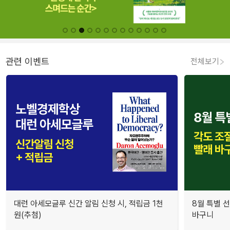
관련 이벤트
전체보기
대런 아세모글루 신간 알림 신청 시, 적립금 1천
8월 특별 선
원(추첨)
바구니