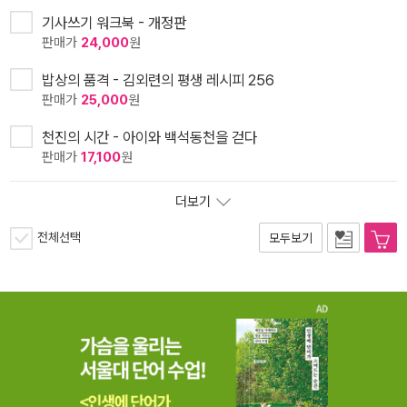
기사쓰기 워크북 - 개정판
판매가
24,000
원
밥상의 품격 - 김외련의 평생 레시피 256
판매가
25,000
원
천진의 시간 - 아이와 백석동천을 걷다
판매가
17,100
원
더보기
전체선택
모두보기