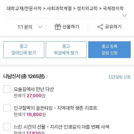
대학교재/전문서적
>
사회과학계열
>
정치외교학
>
국제정치학
선물하기
공유하기
중고
중고
중고 등록
알라딘에 팔기
회원에게 팔기
알림 신청
나남신서 (총 1265권)
신간알림 신청
오솔길에서 만난 다산
판매가
27,000
원
인구절벽의 골든타임 - 지역대학 생존 리포트
판매가
19,800
원
느린 시간의 선물 - 지리산 인생길의 아홉 번째 사색
판매가
17,820
원