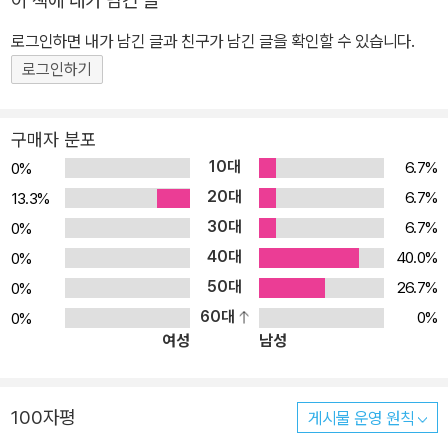
이 책에 내가 남긴 글
전략적 과제와 한국의 동북아 4국 협력전략」 통일연구원, 2009(공
저) 외 다수
로그인하면 내가 남긴 글과 친구가 남긴 글을 확인할 수 있습니다.
로그인하기
구매자 분포
10대
6.7%
0%
20대
6.7%
13.3%
30대
6.7%
0%
40대
40.0%
0%
50대
26.7%
0%
60대
0%
0%
여성
남성
100자평
게시물 운영 원칙