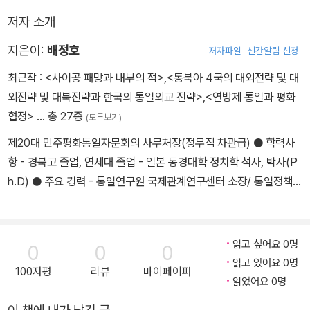
저자 소개
지은이:
배정호
저자파일
신간알림 신청
최근작 :
<사이공 패망과 내부의 적>
,
<동북아 4국의 대외전략 및 대
외전략 및 대북전략과 한국의 통일외교 전략>
,
<연방제 통일과 평화
협정>
… 총 27종
(모두보기)
제20대 민주평화통일자문회의 사무처장(정무직 차관급) ● 학력사
항 - 경북고 졸업, 연세대 졸업 - 일본 동경대학 정치학 석사, 박사(P
h.D) ● 주요 경력 - 통일연구원 국제관계연구센터 소장/ 통일정책연
구센터 소장 - 한국국제정치학회 부회장 - 비영리 사단법인 GK전략
연구원 이사장 ● 주요저서 「일본의 국가전략과 안보전략」 나남, 20
06 「연방제와 평화협정」 형설출판사, 2016(편저) 「한반도 통일과 동
읽고 싶어요 0명
0
0
0
아시아 평화 · 번영」 형설출판사, 2015(공저) 「중국의 대외전략과 한
읽고 있어요 0명
100자평
리뷰
마이페이퍼
국의 전략적 교훈」 통일연구원, 2013(공저) 「북한 핵의 국제정치와
읽었어요 0명
한국의 대북 핵전략」 통일연구원, 2011(공저) 「북한체제 전환을 위한