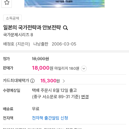
소득공제
일본의 국가전략과 안보전략
국가문제시리즈 8
배정호
(지은이)
나남출판
2006-03-05
정가
18,000원
18,000
판매가
원
마일리지 180원
15,300
카드최대혜택가
원
수령예상일
택배 주문시 8월 12일 출고
(중구 서소문로 89-31 기준)
변경
배송료
무료
전자책
전자책 출간알림 신청