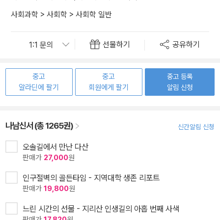
사회과학
>
사회학
>
사회학 일반
선물하기
공유하기
중고
중고
중고 등록
알라딘에 팔기
회원에게 팔기
알림 신청
나남신서 (총 1265권)
신간알림 신청
오솔길에서 만난 다산
판매가
27,000
원
인구절벽의 골든타임 - 지역대학 생존 리포트
판매가
19,800
원
느린 시간의 선물 - 지리산 인생길의 아홉 번째 사색
판매가
17,820
원