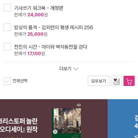
기사쓰기 워크북 - 개정판
판매가
24,000
원
밥상의 품격 - 김외련의 평생 레시피 256
판매가
25,000
원
천진의 시간 - 아이와 백석동천을 걷다
판매가
17,100
원
더보기
전체선택
모두보기