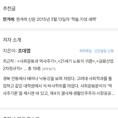
있다. 그렇기에 생활이야말로 모두에게 부여된 실존으로서 이 시대의
추천글
진정한 민주주의를 이끌어갈 수 있다.
한겨레:
한겨레 신문 2015년 3월 13일자 '학술.지성 새책'
저자 소개
지은이:
조대엽
저자파일
신간알림 신청
최근작 :
<사회운동과 역사주기>
,
<21세기 노동의 귀환>
,
<금융산업
2차정규직>
… 총 19종
(모두보기)
경북 안동에서 태어나 낙동강을 보며 자랐다. 고려대 사회학과를 졸
업하고 같은 대학원에서 석·박사학위를 마쳤다. 사회운동분석의 ‘역
사주기론’을 제시한 바 있고, 제4의 결사체·생활민주주의·시장공공성
·생활공공성 등의 이론을 제시했다. ‘노동학’을 체계화했으며, ‘노조시
민주의’와 지속가능한 노동에 관한 논의의 장을 열었다. 고려대 사회
학과 교수로 재직하며 2025년 정년퇴임 시까지 논문 약 80편을 발