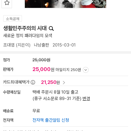
소득공제
생활민주주의의 시대
새로운 정치 패러다임의 모색
조대엽
(지은이)
나남출판
2015-03-01
정가
25,000원
25,000
판매가
원
마일리지 250원
21,250
카드최대혜택가
원
수령예상일
택배 주문시 8월 10일 출고
(중구 서소문로 89-31 기준)
변경
배송료
무료
전자책
전자책 출간알림 신청