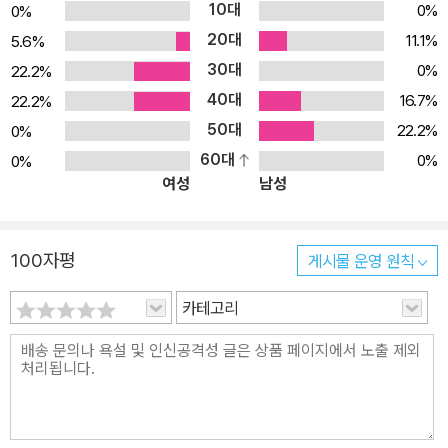
10대
0%
0%
다 더 실제적으로 나아간 생활민주주의 패러다임을 말하고자 한다.
20대
11.1%
5.6%
생활민주주의는 수평적, 네트워크적이고 참여적, 숙의적인 정치양식
30대
0%
22.2%
을 구현하는 새로운 정치질서다. 시민의 실존적인 삶인 생활을 민주
40대
적으로 재구성하는 것이다. 이를 재구성하는 핵심적 가치는 ‘자율’,
16.7%
22.2%
‘책임’, ‘협동’의 세 가지로 생활주권주의, 생활책임주의, 생활협력주
50대
22.2%
0%
의로 구체화된다. 국가는 중앙집권적 국가주의를 넘어서 생활국가로
60대
0%
0%
여성
남성
나아가 시민의 말에 귀 기울여야 한다. 자율과 협력, 책임의 가치를 체
계화하여 분권, 참여, 합의라는 세 가지 권력의 원칙에 기초하여 생활
민주주의를 지향하는 주요 정책비전을 가져야만 한다. 분권자치주의,
100자평
게시물 운영 원칙
노동ㆍ복지주의, 생활ㆍ생태안전주의, 생활안보주의, 문화포용주의
등 모든 정책의 중심에 시민의 ‘생활’을 두고 구체적인 생활과 제도를
카테고리
결합시켜 나가는 것이 생활민주주의를 실현할 수 있는 길이다. 오늘
날 정당정치는 정체성의 위기, 대중기반의 위기, 소통의 위기에 직면
하고 있다. 이를 해결하기 위해 생활민주주의를 기반으로 정치의 정
체성이 ‘모든 이를 위한 정치’에 있음을 분명히 해야 한다. 이른바 ‘서
민과 중산층을 위한 정당’이나 ‘중도개혁정당’의 구호는 모호하거나