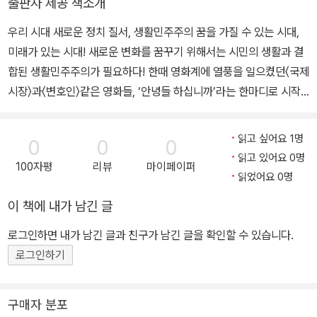
출판사 제공 책소개
표하고 34권의 저서를 출간했다. 한국사회학회, 한국비교사회학회
우리 시대 새로운 정치 질서, 생활민주주의 꿈을 가질 수 있는 시대,
등 여러 학회에서 활동했다. 시민단체를 돕기도 하고, 2012년과 201
미래가 있는 시대! 새로운 변화를 꿈꾸기 위해서는 시민의 생활과 결
7년 대선에서 문재인 후보의 정책싱크탱크에 참여했다. 노동계를 도
합된 생활민주주의가 필요하다! 한때 영화계에 열풍을 일으켰던〈국제
와 금융산업공익재단의 출범에 함께했으며, 현재 민간싱크탱크 선우
시장〉과〈변호인〉같은 영화들, ‘안녕들 하십니까’라는 한마디로 시작
재에 참여하고 있다. 고려대 노동대학원장을 세 번 연임하면서 노동
된 대자보 릴레이, 그리고 웹툰 원작의 드라마〈미생〉까지. 우리 시대
대학원을 노동학의 중심으로 만들고 노동문제연구소를 복원하는 데
는 언제부터 이렇게 고단하고 꿈을 갖기 힘든 삶이 되었을까. 노동시
애썼다. 2019년 대통령직속 정책기획 위원장으로 취임해 대통령 소
읽고 싶어요 1명
0
0
0
간, 여성 저임금 노동, 남녀 정규직 임금 격차와 자살률, 이혼율, 낙태
속 9개 국정과제위원회를 총괄하는 국정과제협의회 의장직을 수행하
읽고 있어요 0명
100자평
리뷰
마이페이퍼
율, 저출산 등의 사회지표가 세계 최고에 이르는 현실은 하루하루를
며 정책기획시리즈 단행본 21권을 출간했고, 2022년 문재인정부 국
읽었어요 0명
힘겹게 버티는 우리 삶의 민낯이다. 모든 사회질서의 정점에 정치 질
정백서 22권을 편찬하는 등 국정을 도왔다. 사회학자로서 30년간 사
이 책에 내가 남긴 글
서가 있듯, 사회구조가 만드는 모든 문제의 정점에 정치가 있다. 한국
회운동·민주주의·노동학 등 비교적 현장에 민감한 분야를 연구하면서
사회는 1987년 6월 민주항쟁을 거치며 민주화에 성공했으나 표면적
미네르바의 올빼미와 갈리아의 수탉을 동시에 좇은 셈이다.
로그인하면 내가 남긴 글과 친구가 남긴 글을 확인할 수 있습니다.
일 뿐, 실질적인 민주화는 이루어지지 않았다. 절대 공공성과 국가 공
로그인하기
공성에서 나아가지 못하고 체계정치의 국가주의와 성장주의를 넘어
서지 못한 채 집중문명의 대의적 제도와 양극화된 사회질서의 대한민
구매자 분포
국에서 고통 받는 것은 민중일 뿐이다. 이에 저자는 미시민주주의보