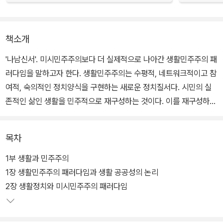
책소개
'나남신서'. 미시민주주의보다 더 실제적으로 나아간 생활민주주의 패
러다임을 말하고자 한다. 생활민주주의는 수평적, 네트워크적이고 참
여적, 숙의적인 정치양식을 구현하는 새로운 정치질서다. 시민의 실
존적인 삶인 생활을 민주적으로 재구성하는 것이다. 이를 재구성하는
핵심적 가치는 ‘자율’, ‘책임’, ‘협동’의 세 가지로 생활주권주의, 생활
책임주의, 생활협력주의로 구체화된다.
목차
생활민주주의는 모든 이를 위한 민주주의이자 모든 이를 위한 정치
1부 생활과 민주주의
다. 이 시대에 서로 다른 삶을 가르는 계급과 계층, 지역 등은 더 이상
1장 생활민주주의 패러다임과 생활 공공성의 논리
유용한 불평등의 잣대가 될 수 없다. 고도로 유연화된 노동시장과 훨
2장 생활정치와 미시민주주의 패러다임
씬 다양하고 복잡한 생활상의 욕구 및 가치들이 새로운 균열을 만들
고 있다. 생활은 수많은 차이를 반영하고 있고, 모두의 삶을 구성하고