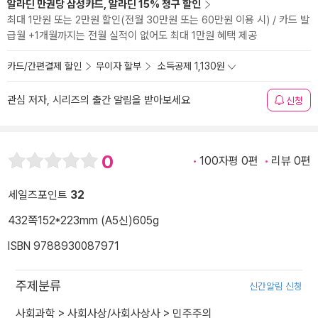
알라딘 만권당 삼성카드, 알라딘 15% 청구 할인
최대 1만원 또는 2만원 할인(전월 30만원 또는 60만원 이용 시) / 카드 발
급월 +1개월까지는 전월 실적이 없어도 최대 1만원 혜택 제공
카드/간편결제 할인
무이자 할부
소득공제 1,130원
관심 저자, 시리즈의 출간 알림을 받아보세요
신청
0
100자평 0편
리뷰 0편
세일즈포인트
32
432쪽
152*223mm (A5신)
605g
ISBN 9788930087971
주제분류
신간알림 신청
사회과학
>
사회사상/사회사상사
>
민주주의