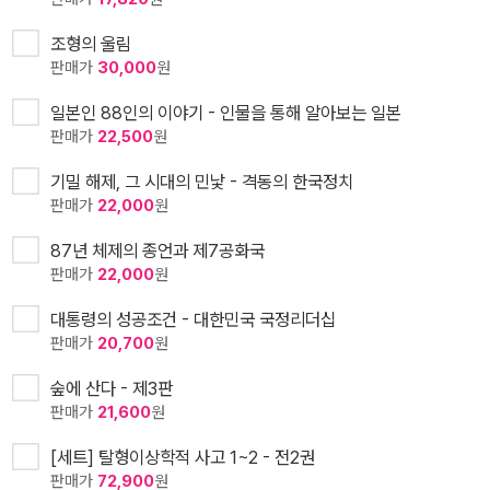
조형의 울림
판매가
30,000
원
일본인 88인의 이야기 - 인물을 통해 알아보는 일본
판매가
22,500
원
기밀 해제, 그 시대의 민낯 - 격동의 한국정치
판매가
22,000
원
87년 체제의 종언과 제7공화국
판매가
22,000
원
대통령의 성공조건 - 대한민국 국정리더십
판매가
20,700
원
숲에 산다 - 제3판
판매가
21,600
원
[세트] 탈형이상학적 사고 1~2 - 전2권
판매가
72,900
원