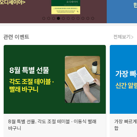
관련 이벤트
전체보기
8월 특별 선물. 각도 조절 테이블 · 이동식 빨래
가장 빠르게
바구니
합