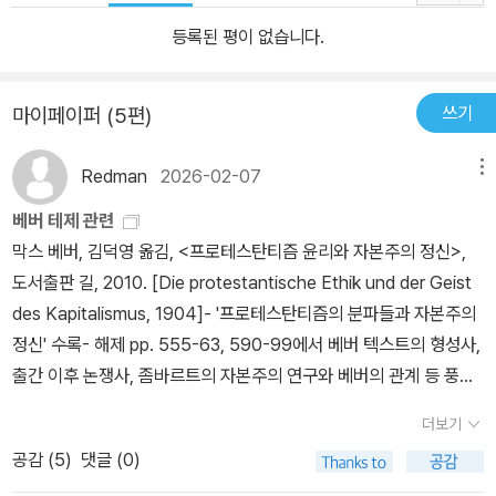
등록된 평이 없습니다.
쓰기
마이페이퍼 (5편)
Redman
2026-02-07
메뉴
베버 테제 관련
막스 베버, 김덕영 옮김, <프로테스탄티즘 윤리와 자본주의 정신>,
도서출판 길, 2010. [Die protestantische Ethik und der Geist
des Kapitalismus, 1904]- '프로테스탄티즘의 분파들과 자본주의
정신' 수록- 해제 pp. 555-63, 590-99에서 베버 텍스트의 형성사,
출간 이후 논쟁사, 좀바르트의 자본주의 연구와 베버의 관계 등 풍부
한 지성사적 맥락을 제공. 막스 베버, 전성우 옮김, <종교사회학 선집
더보기
>, 나남출판, 2008. 특히 '세계종교와 경제윤리: 비교 종교사회학적
공감 (
5
)
댓글 (0)
시도'- 그리스도교를 넘어 세계의 각 종교들과 경제 사이의 관계에 대