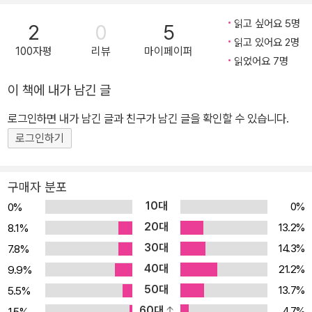
럽에서 발생하였는가? 개신교의 금욕주의 윤리가 자본주의 특유의
노동윤리, 기업가 윤리, 생활태도 등의 형성에 중요한 역할을 했다는
읽고 싶어요 5명
2
0
5
것이 베버의 그 유명한 대답이다. 왜 20세기 후반에 동아시아에서 자
읽고 있어요 2명
100자평
리뷰
마이페이퍼
본주의가 성공적으로 발전했는가라는, 불과 얼마 전까지만 해도 학계
읽었어요 7명
의 주된 관심사였던 질문도 베버의 관심사를 그대로 이어받은 것이었
이 책에 내가 남긴 글
다. 조만간에 왜 21세기에 세계 자본주의 패권은 동아시아로 넘어오
로그인하면 내가 남긴 글과 친구가 남긴 글을 확인할 수 있습니다.
게 되었는가 하는 화두가 유행할는지도 모른다. 둘째, 베버는 분석대
상을 개신교만이 아니라 유교, 도교, 불교, 힌두교, 유대교 등으로 확
로그인하기
장했고, 분석 내용도 단순히 종교론이 아니라 비교종교문명론이라 부
를 만한 것으로 확장되었다. 즉 기독교론이 아니라 기독교 문명론, 유
구매자 분포
교론이 아니라 유교문명론이 비교론적 관점에서 논의되었다. 여기서
10대
0%
0%
베버는 세계종교들의 세계관 구조를 합리주의라는 기준에 의거하여
20대
13.2%
8.1%
체계적으로 분석하였다. 모든 고등종교는 나름의 합리성을 보여주는
30대
14.3%
7.8%
데, 해당 종교와 해당 사회의 어떤 영역이, 그리고 어떤 방향으로 합리
40대
21.2%
9.9%
화되었는가는 그 종교의 발생과 발전을 주도하는 사회계층의 관념적
50대
13.7%
5.5%
이해관계와 현실적 이해관계에 의해 지대한 영향을 받는다는 것이다.
60대
4.7%
1.5%