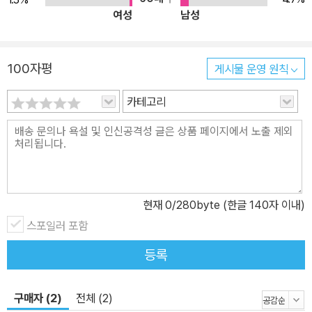
이것은 오늘날 글로벌 시대의 문명간 대립과 갈등의 원인뿐 아니라
여성
남성
화해의 가능성을 모색하는 데도 결정적 중요성을 갖는 분석적 출발점
이다. 셋째, 베버는 일종의 과학과 세속화의 시대에 종교의 의미에 대
해 성찰했다. 오늘날 국내외의 여러 정황이 보여주듯이, 우리가 종교
100자평
게시물 운영 원칙
를 무엇이라고 규정하든, 그리고 종교적 신앙의 동기와 배경이 무엇
이든 간에, 종교는 현존하는 인류의 절대 다수에게 여전히 커다란 호
카테고리
소력을 발휘하는 정신적 힘이라는 점은 누구도 부인할 수 없다. 그렇
다면 그 힘은 무엇에 기인하는가? 베버에 의하면, 인간은 물질적 생
존의 욕구만 갖는 것이 아니라, 문화적 존재로서의 삶의 궁극적 의미
와 가치를 찾으려는 실존적 욕구도 갖고 있다. 인간은 경제적 잉여가
치만이 아니라 문화적 잉여가치에 대한 욕망도 있다는 말이다. 종교
현재
0
/280byte (한글 140자 이내)
는 구원의 욕구로 대변되는 이 문화적 잉여가치를 충족시켜 주는 고
스포일러 포함
도로 정교한 의미체계이다. 근대의 과학적 합리주의는 이런 욕구를
등록
충족시키던 기존의 종교적 윤리적 가치체계를 무력화시켰지만, 그 자
신은 이 실존적 욕구를 창출시킬 능력이 없다. 바로 이것이 첨단과학
의 21세기에 종교가 부활하는 근본이유인 것이다. 종교의 부활에 수
구매자 (2)
전체 (2)