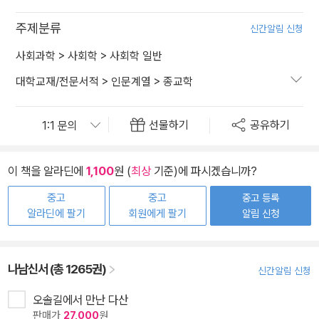
주제분류
신간알림 신청
사회과학
>
사회학
>
사회학 일반
대학교재/전문서적
>
인문계열
>
종교학
선물하기
공유하기
이 책을 알라딘에
1,100
원 (
최상
기준)에 파시겠습니까?
중고
중고
중고 등록
알라딘에 팔기
회원에게 팔기
알림 신청
나남신서 (총 1265권)
신간알림 신청
오솔길에서 만난 다산
판매가
27,000
원