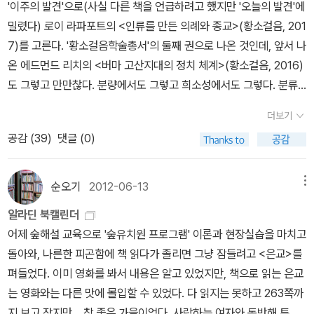
캐스린 태너, 백지윤 옮김, <기독교와 새로운 자본주의 정신>, IVP,
'이주의 발견'으로(사실 다른 책을 언급하려고 했지만 '오늘의 발견'에
한다[독일어 원본도 편집자-Marianne Weber(부인), Johannes
2021 [Christianity and the New Spirit of Capitalism, 2019]지
밀렸다) 로이 라파포트의 <인류를 만든 의례와 종교>(황소걸음, 201
Winckelmann, Wolfgang J. Mommsen 등-에 따라 천차만별이
성사: 18세기 상업사회 존 G. A. 포콕, 곽차섭 옮김, <마키아벨리언
7)를 고른다. '황소걸음학술총서'의 둘째 권으로 나온 것인데, 앞서 나
다]. 국내에도 부분적으로 발췌, 번역된 두 권이 있기는 하나, 독일이
모멘트>, 나남출판, 2011 [The Machiavellian Moment: Florenti
온 에드먼드 리치의 <버마 고산지대의 정치 체계>(황소걸음, 2016)
나 영어권에서도 사정이 특별히 더 낫지는 않은 것 같다. 아래에 30
ne Political Thought and the Atlantic Republican Tradition,
도 그렇고 만만찮다. 분량에서도 그렇고 희소성에서도 그렇다. 분류
위에 든 책들을 정리하였다. 그러나 1위가 95표이고, 10위가 25표이
1974] 앨버트 허시먼, 노정태 옮김, <정념과 이해관계>, 후마니타
하자면 모두 인류학 책인데, 이번에 처음 소개되는 라파포트는 저명
며(푸코의 『감시와 처벌』이 17표로 16위), 50위부터는 벌써 6표 정
더보기
스, 2020 [The Passions and the Interests: Political Argume
한 생태인류학자라고 한다. 어떤 책인가. '종교와 사회, 생태의 관계
도여서 순위에 과한 무게를 둘 필요는 없을 것 같다(위 링크를 타고
공감 (
39
)
댓글 (0)
nts for Capitalism before Its Triumph, 1977] 니콜라스 필립슨,
에 대해 30년 이상 탐구해온 결과물이며, 뒤르켐이 남겨둔 질문에 대
들어가면, 표를 한 표라도 받은 978권 전체의 목록이 있고, 성별에
배지혜 옮김, <애덤 스미스>, 한국경제신문, 2022 [Adam Smith: t
해 처음 체계적으로 응답한 종교인류학 분야의 기념비적 저작이다.
따라, 연령대에 따라 어떤 저자들에 투표하였는지도 따로 나온다).1.
he Enlightened Life, 2010] 이슈트반 혼트, 김민철 옮김, <상업사
라파포트는 이 책에서 인류가 21세기에 마주칠 상황에 적합한 새로운
순오기
2012-06-13
메뉴
막스 베버, 『경제와 사회』(워낙 방대한 책이어서, 두 번역본의 번역된
회의 정치사상>, 오월의봄, 2025 [Politics in Commercial Socie
종교의 발전을 위한 청사진을 제시하며, 종교가 과학과 화해할 수 있
부분이 다르다. 1997년 문학과지성사 본은 Winckelmann이 편집
알라딘 북캘린더
ty: Jean-Jacques Rousseau and Adam, 2015] 이승은, '18세
고 그래야 한다고 웅변한다. 라파포트는 적응과 인지 이론을 결합하
한 5판 앞부분을 번역한 것이고, 2009년 나남출판사 본은 Momms
어제 숲해설 교육으로 '숲유치원 프로그램' 이론과 현장실습을 마치고
기 상업사회의 정치사상과 정치경제학,' <서구지성사 입문>현대 경
여 종교의 진화적 중요성에 대한 포괄적인 분석을 전개하는 동시에,
en이 편집한 1부 제22-1권 '공동체들'을 번역한 것이다. 아래는 4위
돌아와, 나른한 피곤함에 책 읽다가 졸리면 그냥 잠들려고 <은교>를
제사학계에서 베버 테제의 수용 조엘 모키르, 김민주/이엽 옮김, <성
종교의 핵심 요소이자 종교적 관념을 확립하고 인류의 적응 진화에
인 『프로테스탄티즘의 윤리와 자본주의 정신』을 제외한 막스 베버 저
펴들었다. 이미 영화를 봐서 내용은 알고 있었지만, 책으로 읽는 은교
장의 문화>, 에코리브르, 2018 [A Culture of Growth: The Origi
근본적 역할을 수행한 의례 연구를 종합했다.' 번역본의 경우 900쪽
작, 해설서들이다.) 2. 찰스 라이트 밀즈(왜인지 보통 C. 라이트 밀즈
는 영화와는 다른 맛에 몰입할 수 있었다. 다 읽지는 못하고 263쪽까
ns of the Modern Economy, 2017] 마크 코야마, 제러드 루빈,
이 넘는지라(원저도 535쪽) 엄두를 내기 어려운데(책값도 5만원대)
라고 쓰는...), 『사회학적 상상력』3. 로버트 킹 머튼, 『Social Theor
지 보고 잤지만... 참 좋은 가을이었다. 사랑하는 여자와 동반해 투신