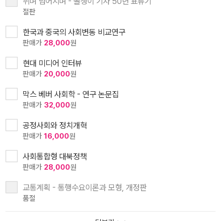
뛰며 넘어지며 - 올챙이 기자 50년 표류기
절판
한국과 중국의 사회변동 비교연구
판매가
28,000
원
현대 미디어 인터뷰
판매가
20,000
원
막스 베버 사회학 - 연구 논문집
판매가
32,000
원
공정사회와 정치개혁
판매가
16,000
원
사회통합형 대북정책
판매가
28,000
원
교통계획 - 통행수요이론과 모형, 개정판
품절