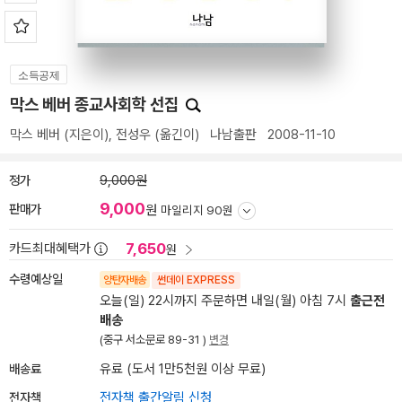
소득공제
막스 베버 종교사회학 선집
막스 베버
(지은이),
전성우
(옮긴이)
나남출판
2008-11-10
정가
9,000원
9,000
판매가
원
마일리지 90원
7,650
카드최대혜택가
원
수령예상일
양탄자배송
썬데이 EXPRESS
오늘(일) 22시까지 주문하면 내일(월) 아침 7시
출근전
배송
(중구 서소문로 89-31 )
변경
배송료
유료 (도서 1만5천원 이상 무료)
전자책
전자책 출간알림 신청