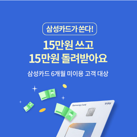
그 짐멜의 책이 특히 김덕영 교수님 번역으로 꽤 나와 있는데, 이 책은
아직이다.)19. 울리히 벡, 『위험사회』(뭐 번역이 엄청 좋지는 않은데
참을 만하다. 사견이지만, 이 책의 가장 큰 기여는 '제목'이 아닐까 싶
다.)20. 해리 브레이버만, 『노동과 독점자본』 (이 책이 20위인 것을
보고 충격받았다... 대학가의 커리큘럼에만 단골로 등장하는 책인 줄
알았는데...) 21. 아도르노 & 호르크하이머, 『계몽의 변증법』 (김유동
교수님이 계셔서 참 다행이다.) 22. 안토니오 그람시, 『옥중수고』(원
래는 민음사 세계문학전집 42권, 『감옥에서 보낸 편지』로도 나왔다.
민음사 본에 나오는 80페이지에 달하는 편집자 서문과 꼼꼼한 번역,
주석 등은 호평을 받았는데, 현재 알 수 없는 이유로 절판되었다. 민음
사의 대답이 명확하지 않다. 민음사 세계문학전집 42권은 현재 라이
너 마리아 릴케의 『말테의 수기』로 바뀌어 있다. 위 전집에서 『롤리
타』와 『감옥에서 보낸 편지』 두 권이 딱 절판되었는데, 롤리타는 문학
동네 전집으로 다시 나왔다.)23. 제임스 콜먼, 『Foundations of S
ocial Theory』(아직 번역은 되지 않았다.)24. 다시 위르겐 하버마
스, 『인식과 관심』 (위 8위에서 본 것처럼, 하버마스 책이 그렇게 많