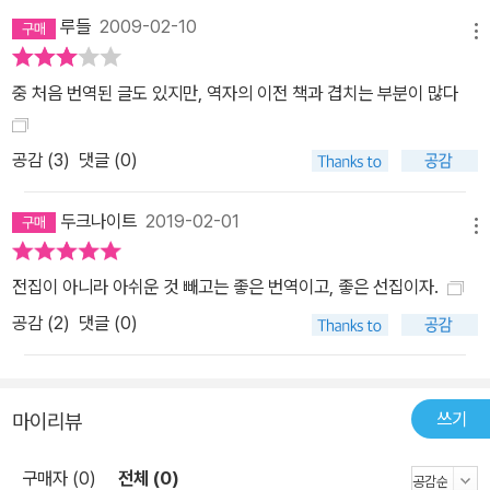
반되는 근본주의적 폭력의 폐해가 있지만, 그것은 종교의 부활에 눈
루들
2009-02-10
을 돌려야 할 이유가 아니라 오히려 그 부활을 한층 더 진지하게 분석
메뉴
해야 할 이유가 된다. 이렇듯 베버가 제기한 문제들은 모두다 1세기
중 처음 번역된 글도 있지만, 역자의 이전 책과 겹치는 부분이 많다
후에 다소 변형된 형태로 다시 제기되고 있다. 오늘날 그 문제를 어떻
게 설명할 것인가는 우리 시대가 풀어야 할 과제이다. 그리고 그 설명
방식도 베버와는 다른 것이어야 할 것이다. 그러나 베버를 지지하든
공감 (
3
)
댓글 (0)
찬성하든 간에, 문제를 이해하고 풀어가는 데 베버라는 높은 산을 피
해갈 수는 없을 것이다. 그리고 그 산 속에서 길을 잃지 않으려면 일종
두크나이트
2019-02-01
메뉴
의 지적 지도가 필요하고, 베버 자신의 육성으로 된 것이면 더 말할 나
위 없을 것이다. 이 책은 바로 이 육성으로 된 지도 역할을 해줄 것이
전집이 아니라 아쉬운 것 빼고는 좋은 번역이고, 좋은 선집이자.
다.
공감 (
2
)
댓글 (0)
쓰기
마이리뷰
구매자 (0)
전체 (0)