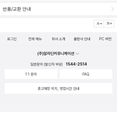
에 나누어 실었다가, 1920년에 『종교사회학 논문집』 제1권에 이를
영 사망 이라고 안내한다. 1920.6.14 막스 베버 사망1899.6.14 가
반품/교환 안내
다시 수정, 증보해 실었다. 그런데 두 원고는 주제가 상이하다고 한다.
와바타 야스나리 출생1968.6.15 김수영 사망1762.6.16 정약용 출
이후의 학자들은 첫 번째 원문을 찾아보지 않은 탓에, 두 번째 원문이
생 김수영 전집은 언젠가 장만해야지 침흘리는 중이고, <설국>은 2
첫 번째 원문인 양 잘못 믿어왔다고 한다. 파슨즈가 번역한 것도 후자
006년 12월 독서회 토론도서였다. 막스 베버~~~
이다.)10. 어빙 고프먼, 『자아연출의 사회학』(2016년에 국역본이 나
1762년 6월 16일 정약용 출생정약용 탄생 250주년 기념 페
로그인
전체 메뉴
회사 소개
출판사 안내
PC 버전
왔다.)11. 조지 허버트 미드, 『정신 자아 사회』 12. 다시 9위에 나왔던
이퍼는 1월에 썼고, 이달의 당선작으로 선정됐었다.http://blog.ala
탈콧 파슨즈, 『The Social System』(위 책의 국역본은 없지만, 『T
din.co.kr/714960143/5347014 요건 따로 쓸려고 했는데, 시간
(주)알라딘커뮤니케이션
he System of Modern Societies』는 국역본이 있다.)13. 에밀 뒤
이 없어서 여기에 붙인다.오늘 6월 13일 밤 7시, 광주대 5층 도서관
르켐, 『종교 생활의 원초적 형태』14. 앤서니 기든스, 『사회구성론』1
1544-2514
일반문의 (발신자 부담)
에서 임정진 작가 초청 강연 광주에 사는 분 중에 관심 있으면 가보셔
5. 이매뉴얼 월러스틴, 『근대세계체제』 (2013년에 각 권별로 색깔을
도 좋을 듯... 오는 숲해설 교육은 나주로 현장학습 가는
1:1 문의
FAQ
달리 한 개정 번역본이 나왔다.)16. 미셸 푸코, 『감시와 처벌』 (2016
데, 1시에 데리러 온다는 교육생 차를 타려면 이제 나가봐야...
년에 오생근 교수님의 개정 번역본이 나왔다.)17. 토마스 쿤, 『과학혁
중고매장 위치, 영업시간 안내
명의 구조』(국회의원이기도 했던 김명자 교수님의 기존 번역본에 대
해서 말이 많았는데, 2013년에 출간 50주년을 기념한 개정판이 나
왔다. 홍성욱 교수님께서 개정판 번역에 참여하셨는데, 여전히 번역
에 대한 평이 좋지 않다.)18. 게오르그 짐멜, 『Sociology』 (게오르