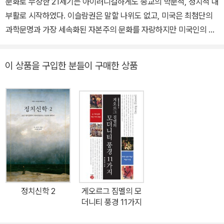
문화로 무장한 21세기는 아이러니컬하게도 종교의 학문적, 정치적 대
로는 《탈주술화 과정과 근대》, 《막스 베버 사회과학방법론Ⅰ》, 《막스
이른 56세에 세상을 떠나 그의 영원한 정신적 고향인 하이델베르크
부활로 시작하였다. 이슬람권은 말할 나위도 없고, 미국은 최첨단의
베버의 고대 중세 연구》 등이 있다. 주요 논문으로 “막스 베버의 근대
에 안장되었다. 그는 『경제와 사회』 및 『종교사회학 논총』(전3권) 등
과학문명과 가장 세속화된 자본주의 문화를 자랑하지만 미국인의 7
사회론”, “막스 베버 지배사회학 연구”, “Der Mythos Max Webe
을 비롯해 문화과학과 사회과학 담론의 다양한 차원 ― 이론적 논의,
0% 이상은 여전히 성경의 창조 이야기를 믿으며, 천사와 악마가 있
r” 등이 있다.
경험적 연구, 역사적 접근, 비교 연구, 방법론적 고찰, 그리고 이론과
다고 믿는다. 그 원인과 배경이 무엇이든 간에 종교는 여전히 우리의
실천의 관계 등 ― 에 걸쳐 실로 거대한 지적 유산을 남겼다. 총 3부
이 상품을 구입한 분들이 구매한 상품
삶에서 막강한 힘을 발휘하고 있는 것이다. 그럼 그러한 종교적 초월
43권(실제로는 54권)으로 구성된 『막스 베버 전집』(Max Weber-
의 세속적 의미는 무엇인가? 의미상실의 첨단 과학시대에 종교는 무
Gesamtausgabe)은 1984년부터 출간되기 시작해 2020년 완간
엇을 뜻하는가? 글로벌 시대에 문명간 충돌은 왜 발생하며, 화해의
되었다.
가능성은 어디에 있는가? 이런 질문에 관심 있는 사람이라면 누구나
가장 먼저 찾는 것이 막스 베버의 종교사회학 관련 문헌일 것이다. 이
제 그 중에서도 가장 먼저 찾게 될 책이 출간되었다. 베버의 종교사회
학적 사유의 정수만을 모은<막스 베버 종교사회학 선집>이 그것이
다. 지금으로부터 약 1세기 전, 그러니까 20세기가 출범하면서 베버
가 세계종교를 연구하면서 제기했고, 또 지금도 계속하여 제기되는
정치신학 2
게오르그 짐멜의 모
관심사는 크게 세 가지였다. 첫째, 16~17세기에 근대 자본주의가 왜
더니티 풍경 11가지
중국, 중동 등 당시의 고도 문명권에 비해 후진성을 면치 못했던 서유