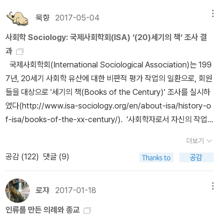
한 이념형 연구김덕영, <막스 베버>, 도서출판 길, 2012기독교와 근
대 세계 R. H. 토니, 고세훈 옮김, <기독교와 자본주의의 발흥>, 한길
묵향
2017-05-04
메뉴
사, 2015 [Religion and the Rise of Capitlaism, 1926] 카를 폴
사회학 Sociology: 국제사회학회(ISA) ‘(20)세기의 책‘ 조사 결
라니, 홍기빈 옮김, <거대한 전환>, 도서출판 길, 2009 [Geat Tran
과
sformation: The Political and Economic Origins of Our Tim
국제사회학회(International Sociological Association)는 199
e, 1944] Kurt Samulsson, Religion and Economic Action: T
7년, 20세기 사회학 유산에 대한 비판적 평가 작업의 일환으로, 회원
he Protestant Ethic, the Rise of Capitalism and the Abuses
들을 대상으로 '세기의 책(Books of the Century)' 조사를 실시하
of Scholarship [원제: Religion och ekonomi. 최초출간은 스웨
였다(http://www.isa-sociology.org/en/about-isa/history-o
덴에서 1957년, 1961년 영역] E. P. 톰슨, 나종일 외 옮김, <영국 노
f-isa/books-of-the-xx-century/). '사회학자로서 자신의 작업
동계급의 형성>, 창비, 2000 [The Making of English Working
에 가장 큰 영향을 끼친 책 다섯 권을 뽑아 달라.'는 질문에 대하여 회
Class, 1963] 마이클 왈저, 류의근 옮김, <성도들이 일으킨 혁명>,
더보기
원 2,785명 중 455명이 답하였고, 막스 베버의 미완성 유작 『경제
대장간, 2022 [The Revolution of the Saints: A Study in the
공감 (
122
)
댓글 (9)
와 사회』가 전체 표 중 20.9%를 얻어 1위를 차지하였다. 그러나 그
Origins of Radical Politics, 1965] 미셸 푸코, <감시와 처벌>(나
중 일부를 국역한 박성환 교수 논문에 따르면, 『경제와 사회』는 편집
남출판), <안전, 영토, 인구>, <생명관리정치의 탄생> (이상 난장)*
자와 판본에 따라 수록된 글과 배열순서 등이 너무 달라 1위를 차지한
로쟈
2017-01-18
메뉴
참조도서: 폴 벤느, <푸코: 그의 사유, 그의 인격>, 리시올, 2022, ch
책은 엄밀히 말하면 영역본인 『Economy and Society』이고, 독일
s. 7~8; 콜린 고든 엮음, 이승철 외 옮김, <푸코 효과>, 난장, 2014.
인류를 만든 의례와 종교
어 원본인 『Wirtschaft und Gesellschaft』라고 보기는 어렵다고