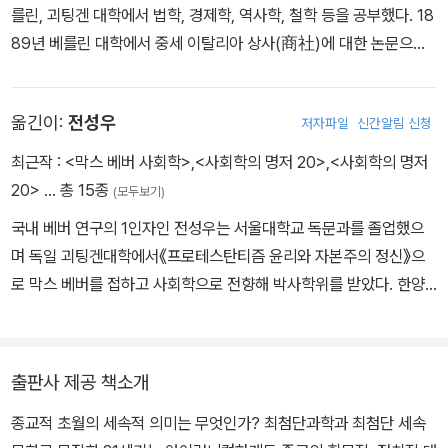
를린, 괴팅겐 대학에서 법학, 경제학, 역사학, 철학 등을 공부했다. 18
89년 베를린 대학에서 중세 이탈리아 상사(商社)에 대한 논문으로
법학박사 학위를 취득했으며, 1891년에는 고대 로마 농업사에 관한
연구로 ‘하빌리타치온’(독일 대학교수 자격)을 취득했다. 1893년 평
옮긴이:
전성우
저자파일
신간알림 신청
생의 지적 반려자인 마리안네 슈니트거와 결혼했다. 1894년에 프라
이부르크 대학의 경제학 및 재정학 정교수로 초빙되었다. 1897년에
최근작 :
<막스 베버 사회학>
,
<사회학의 명저 20>
,
<사회학의 명저
는 하이델베르크 대학의 경제학 및 재정학 정교수로 초빙되었으나,
20>
… 총 15종
(모두보기)
얼마 후 심한 정신적 질환을 앓게 되어 1903년 10월 대학에서 물러
국내 베버 연구의 1인자인 전성우는 서울대학교 독문과를 졸업했으
나 명예교수가 되었다. 1904년 베르너 좀바르트 및 에드가 야페와
며 독일 괴팅겐대학에서《프로테스탄티즘 윤리와 자본주의 정신》으
『사회과학 및 사회정책 저널』의 공동 편집인이 되었다. 독일 사회학
로 막스 베버를 접하고 사회학으로 전향해 박사학위를 받았다. 한양
회가 탄생하는 데 ‘산파’ 역할을 했으며, 1909년 이 학회가 창립되었
대학교 정보사회학과 교수로 재직하는 동안 베버를 연구했다. 독일
을 때 회계 담당 이사가 되었다. 또한 같은 해에 방대한 사회과학 총서
하이델베르크대학교 및 에를랑겐대학교, 일본 가쿠슈인대학교에서
『사회경제학 개요』의 조직과 편집을 담당했으며, 사회정책학회 총회
초빙교수로 있었으며 한국이론사회학회의 회장을 지냈다. 쓴 책으로
에서 벌어진 가치판단 논쟁에서 가치판단 중지의 원칙을 옹호했다. 1
출판사 제공 책소개
는 《막스 베버 사회학》, 《막스 베버 역사사회학 연구》, Max Weber
919년 뮌헨 대학의 사회과학, 경제사 및 경제학 정교수로 초빙되었
종교적 초월의 세속적 의미는 무엇인가? 최첨단과학과 최첨단 세속
s Stadtkonzeption, 《막스 베버 사회학의 쟁점들》(공저), 번역서
으나, 1920년 6월 14일 급작스런 폐렴으로 한창 원숙한 지적 경지에