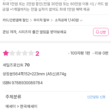
최대 1만원 또는 2만원 할인(전월 30만원 또는 60만원 이용 시) / 카드 발
급월 +1개월까지는 전월 실적이 없어도 최대 1만원 혜택 제공
카드/간편결제 할인
무이자 할부
소득공제 1,140원
관심 저자, 시리즈의 출간 알림을 받아보세요
신청
2
100자평 1편
리뷰 0편
세일즈포인트
70
양장본
564쪽
152*223mm (A5신)
874g
ISBN 9788930089784
주제분류
신간알림 신청
에세이
>
한국에세이