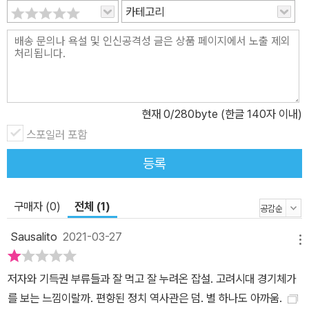
는 최명 교수는 흥겨움에서도 남다르다. 고금동서를 아우르는 해박한
카테고리
지식이 넉넉한 풍류와 어우러져, 그만의 맛깔나는 흥겨움으로 무르익
었다. 문득 전해들은 ‘좁은 문’ 이야기에 각종 고사(古事)가 흥을 돋
우며 펼쳐진다. 신선처럼 장강을 유람하는 길에는 중국과 한국, 유럽
의 역사가 교차한다. 유쾌한 술자리에선 조니워커와 도연명이 만나
고, 인생무상의 애달픔을 조조와 체 게바라가 함께한다. 때때로 우리
현재
0
/280byte (한글 140자 이내)
는 여러 지식이 일상과 너무 멀리 있다고 착각한다. 하지만 저자는 앎
스포일러 포함
과 삶을 함께 엮어 낼 때 비로소 풍요롭다는 진실을 잘 드러낸다. 《술
의 반란》에서 유구한 고사와 고고한 문학은 삶의 순간순간을 풍성하
등록
게 한다. 그래서 최명 교수의 글을 읽을수록 깊이 있는 흥이 전염해 온
다. 낭가파르바트의 위용을 카라코람 하이웨이에서 처음 보았을 적
구매자 (0)
전체 (1)
에, 나는 옆의 누군가에 물었습니다. ‘파르바트’가 무슨 뜻인 줄 아느
냐고? 아무런 대답이 없었습니다. 대답을 기다린 것도 아닙니다. 나
Sausalito
2021-03-27
메뉴
는 속으로 말했습니다. “파르바트는 꿈이란 뜻이다. 낭가파르바트는
‘남가일몽’(南柯一夢)인 것이다.” -본문 중에서 담백하고 고아한 문
저자와 기득권 부류들과 잘 먹고 잘 누려온 잡설. 고려시대 경기체가
장에 깊은 감동과 지혜를 담다 자신만의 흥을 풀어내는 문장 또한 비
를 보는 느낌이랄까. 편향된 정치 역사관은 덤. 별 하나도 아까움.