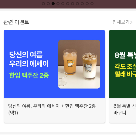
관련 이벤트
전체보기
당신의 여름, 우리의 에세이 + 한입 맥주잔 2종
8월 특별 선
(택1)
바구니