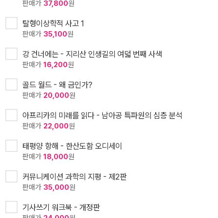
판매가
37,800
원
탈형이상학적 사고 1
판매가
35,100
원
강 건너에는 - 지리산 인생길의 여덟 번째 사색
판매가
16,200
원
골드 월드 - 왜 금인가?
판매가
20,000
원
아프리카의 미래를 읽다 - 남아공 특파원의 심층 분석
판매가
22,000
원
태평양 항해 - 한산도함 오디세이
판매가
18,000
원
커뮤니케이션 과학의 지평 - 제2판
판매가
35,000
원
기사쓰기 워크북 - 개정판