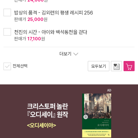
판매가
24,000
원
밥상의 품격 - 김외련의 평생 레시피 256
판매가
25,000
원
천진의 시간 - 아이와 백석동천을 걷다
판매가
17,100
원
더보기
전체선택
모두보기