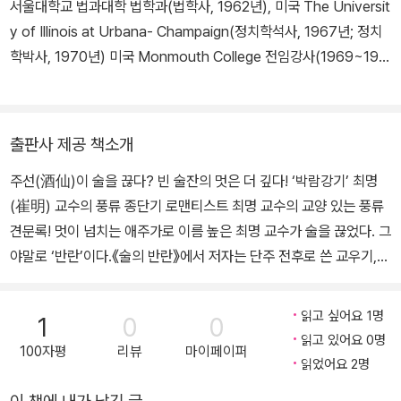
서울대학교 법과대학 법학과(법학사, 1962년), 미국 The Universit
y of Illinois at Urbana- Champaign(정치학석사, 1967년; 정치
학박사, 1970년) 미국 Monmouth College 전임강사(1969~197
0년) 서울대학교 신문대학원 조교수(1972~1975년) 서울대학교 사
회과학대학 정치학과 조교수 �� 부교수 �� 교수(1975~2006
년) 현재 서울대학교 명예교수 저서: 『현대중국의 정치』(1974), 『현
출판사 제공 책소개
대중국의 이해』(1975), 『미국정치론』(1975), 『비교정치학서설』(1
주선(酒仙)이 술을 끊다? 빈 술잔의 멋은 더 깊다! ‘박람강기’ 최명
979, 1985, 1998), 『소설이 아닌 삼국지』(1994), 『소설이 아닌
(崔明) 교수의 풍류 종단기 로맨티스트 최명 교수의 교양 있는 풍류
林巨正』(1996), 『삼국지 속의 삼국지』 (2003), 『춘추시대의 정치
견문록! 멋이 넘치는 애주가로 이름 높은 최명 교수가 술을 끊었다. 그
사상』(2004), 『벽초ㆍ임꺽정ㆍ그리고 나』(2004), 『나의 글ㆍ나의
야말로 ‘반란’이다.《술의 반란》에서 저자는 단주 전후로 쓴 교우기,
정치학』(2006), 『술의 노래』(2014), 『술의 반란』(2018), 『몸과 마
여행기, 일상의 단상과 편지를 알뜰하게 모았다. 잔을 내려놓아도 멋
음』(2021), 『정치분석입문』(2021). 역서: 『비교국가론』(1985),
과 통찰은 더욱 깊어 간다. 고금동서를 아우르는 해박한 지식과 풍류
『민주국가론』(1985), 『중국정치사상사』(1988, 1999).
읽고 싶어요 1명
1
0
0
가 어우러진, 그만의 맛깔나는 흥겨움이 책에서 무르익었다. 앎과 삶
읽고 있어요 0명
100자평
리뷰
마이페이퍼
을 풍요롭게 엮어 내는 최명 교수의 글을 읽을수록 흥이 전염한다. 흥
읽었어요 2명
을 풀어내는 문장도 감칠맛 난다. 때때로 마침맞게 등장하는 명문은