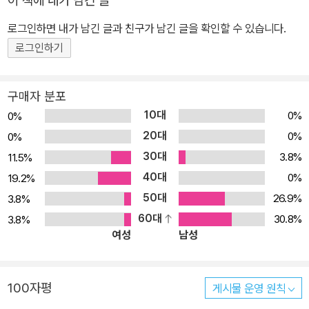
이 책에 내가 남긴 글
이백과 도연명의 다감함에 취하게 한다. 테니슨과 예이츠의 명시는
일상을 빛나게 한다. 가벼운 문장이 범람하는 오늘날,《술의 반란》은
로그인하면 내가 남긴 글과 친구가 남긴 글을 확인할 수 있습니다.
담백하고 깊은 감동을 독자에게 선사한다. 로맨티스트 주선(酒仙)
로그인하기
최명, 금주를 선언하다 《술의 반란》은 최명 서울대 명예교수의 풍류
일기다. 단주 전후로 쓴 교우기, 여행기, 서평, 편지와 생활의 단상을
구매자 분포
모아 한 권에 알뜰하게 엮었다. 작은 일에서도 삶의 즐거움을 발견하
10대
0%
0%
는 지혜와 에너지가 대목마다 넘쳐 난다. 책은 최명 교수가 단주를 선
20대
0%
0%
언한 사건으로 이야기를 시작한다. 흥이 넘치는 애주가로 이름 높았
30대
3.8%
11.5%
던 저자이니만큼, 그야말로 ‘반란’이다. 지인들은 의아하여 술렁이고
40대
의심마저 한다. 술벗들은 괜히 서운하다. 하지만 주선(酒仙)이 술을
0%
19.2%
안 마셔도 풍류인들 어디 가랴? 교우기는 정이 넘치고 여행기는 멋이
50대
26.9%
3.8%
깊다. 편지는 문장마다 다감하다. 단상에는 재치가 가득하다. 멋이란
60대
30.8%
3.8%
여성
남성
술이 아닌 사람에게서 찾아야 한다. 김동길 교수나 예술가 한용진 등
과 서로 아끼며 함께하는 이야기에서, 저자는 그 사실을 넘치도록 보
여 준다. 해박함과 흥이 어우러져 읽을수록 맛있는 풍류 이야기! 잔을
100자평
게시물 운영 원칙
내려놓아도 멋과 흥은 더욱 깊다. ‘박람강기’로 누구에게도 뒤지지 않