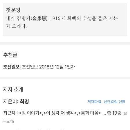
첫문장
내가 김병기(金秉驥, 1916~) 화백의 신성을 들은 지는
꽤 오래다.
추천글
조선일보:
조선일보 2018년 12월 1일자
저자 소개
지은이:
최명
저자파일
신간알림 신청
최근작 :
<칼 이야기>
,
<이 생각 저 생각>
,
<몸과 마음>
… 총 19종
(모
두보기)