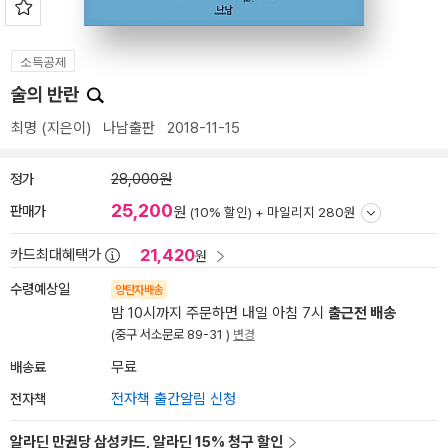
소득공제
술의 반란
최명
(지은이)
나남출판
2018-11-15
정가
28,000원
25,200
판매가
원
(10% 할인) +
마일리지 280원
21,420
카드최대혜택가
원
수령예상일
양탄자배송
밤 10시까지 주문하면 내일 아침 7시
출근전 배송
(중구 서소문로 89-31 )
변경
배송료
무료
전자책
전자책 출간알림 신청
알라딘 만권당 삼성카드, 알라딘 15% 청구 할인