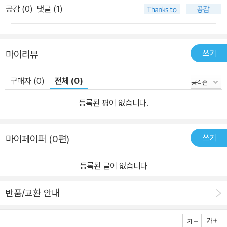
길 데 없이 감칠맛 난다. 때때로 마침맞게 등장하는 한시는 이백과 도
공감 (
0
)
댓글 (1)
연명의 감성에 취하게 한다. 테니슨과 예이츠의 시는 일상의 단편을
빛나게 한다. 언제 어디서나 적절하게 떠오르는 명문(名文)이 최명
교수의 시선에 가득하다. 호쾌하면서도 품격을 잃지 않는 고아한 문
쓰기
마이리뷰
체에 수많은 문인의 멋을 담아낸 최명 교수. 잠시 있다 사라질 가벼운
문장이 범람하는 오늘날, 《술의 반란》은 담백하고 깊은 감동과 흥취
구매자 (0)
전체 (0)
를 독자에게 선물할 것이다.
등록된 평이 없습니다.
쓰기
마이페이퍼 (0편)
등록된 글이 없습니다
반품/교환 안내