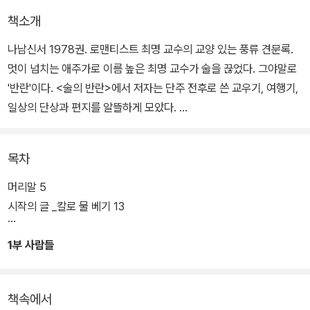
책소개
나남신서 1978권. 로맨티스트 최명 교수의 교양 있는 풍류 견문록.
멋이 넘치는 애주가로 이름 높은 최명 교수가 술을 끊었다. 그야말로
'반란'이다. <술의 반란>에서 저자는 단주 전후로 쓴 교우기, 여행기,
일상의 단상과 편지를 알뜰하게 모았다.
책은 최명 교수가 단주를 선언한 사건으로 이야기를 시작한다. 지인
목차
들은 의아하여 술렁이고 의심마저 한다. 술벗들은 괜히 서운하다. 하
지만 주선(酒仙)이 술을 안 마셔도 풍류인들 어디 가랴? 교우기는
머리말 5
정이 넘치고 여행기는 멋이 깊다. 편지는 문장마다 다감하다. 단상에
시작의 글 _칼로 물 베기 13
는 재치가 가득하다. 멋이란 술이 아닌 사람에게서 찾아야 한다. 김동
길 교수나 예술가 한용진 등과 서로 아끼며 함께하는 이야기에서, 저
1부 사람들
자는 그 사실을 넘치도록 보여 준다.
책속에서