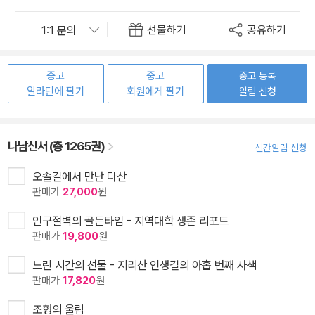
선물하기
공유하기
중고
중고
중고 등록
알라딘에 팔기
회원에게 팔기
알림 신청
나남신서 (총 1265권)
신간알림 신청
오솔길에서 만난 다산
판매가
27,000
원
인구절벽의 골든타임 - 지역대학 생존 리포트
판매가
19,800
원
느린 시간의 선물 - 지리산 인생길의 아홉 번째 사색
판매가
17,820
원
조형의 울림