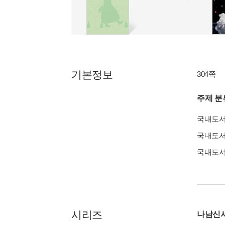
기본정보
304쪽
주제 분
국내도
국내도
국내도
시리즈
나남신