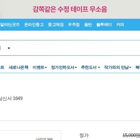
알라딘굿즈
온라인중고
중고매장
우주점
음반
블루레이
커피
서
스트
새로나온책
이벤트
정가인하도서
추천도서
작가와의 만남
북
신서 1649
정가
15,000