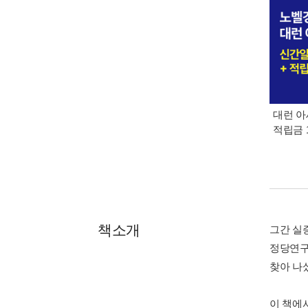
대런 아
적립금 
책소개
그간 실
정당연구
찾아 나
이 책에