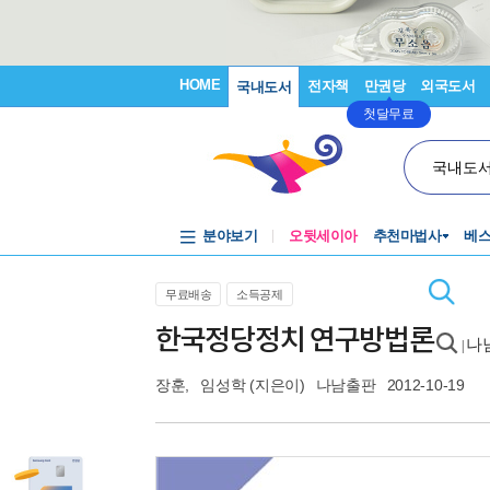
HOME
전자책
만권당
외국도서
국내도서
첫달무료
국내도
분야보기
오뒷세이아
추천마법사
베
무료배송
소득공제
한국정당정치 연구방법론
나남
|
장훈
,
임성학
(지은이)
나남출판
2012-10-19