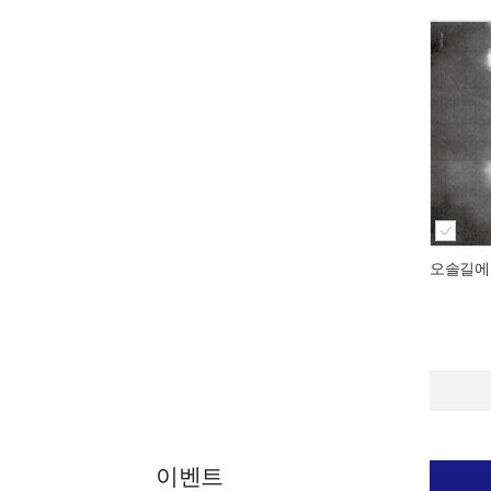
오솔길에
이벤트