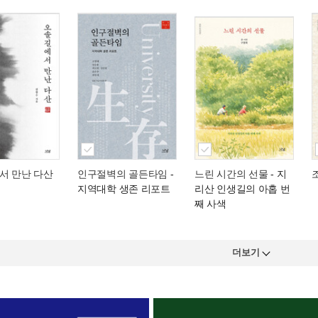
서 만난 다산
인구절벽의 골든타임
-
느린 시간의 선물
- 지
지역대학 생존 리포트
리산 인생길의 아홉 번
째 사색
더보기