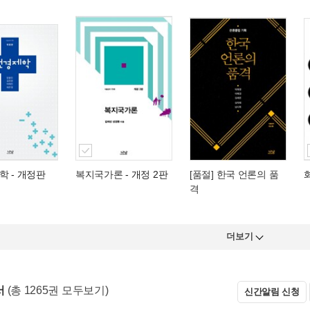
학
- 개정판
복지국가론
- 개정 2판
[품절] 한국 언론의 품
격
더보기
서
(총 1265권 모두보기)
신간알림 신청