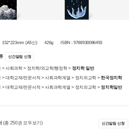
152*223mm (A5신)
426g
ISBN : 9788930086493
류
신간알림 신청
서
>
사회과학
>
정치학/외교학/행정학
>
정치학 일반
서
>
대학교재/전문서적
>
사회과학계열
>
정치외교학
>
한국정치학
서
>
대학교재/전문서적
>
사회과학계열
>
정치외교학
>
정치학일반
서
(총 250권 모두보기)
신간알림 신청