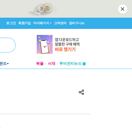
로그인
회원가입
마이페이지
고객센터
장바구니
(0)
투비컨티뉴드
펀드
북플
서재
창작플랫폼
투비컨티뉴드
원