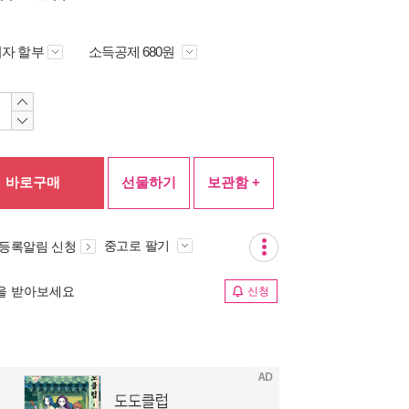
자 할부
소득공제 680원
바로구매
선물하기
보관함 +
중고로 팔기
 등록알림 신청
림을 받아보세요
신청