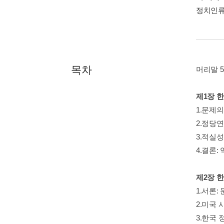
정치인류
목차
머리말 5
제1장 
1.문제
2.정당연
3.적실
4.결론:
제2장 
1.서론:
2.미국 
3.한국 