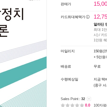
15,0
판매가
12,7
카드최대혜택가
알라딘 
최대 1만
시) / 
1만원 
마일리지
150원(1
+ 5만원
배송료
무료
수령예상일
지금 택배
(중구 서
Sales Point :
32
0.0
100자평(