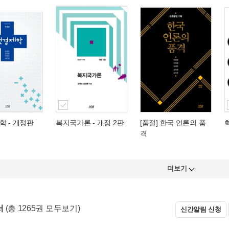
학
- 개정판
복지국가론
- 개정 2판
[품절] 한국 언론의 품
격
더보기
서
(총 1265권 모두보기)
신간알림 신청