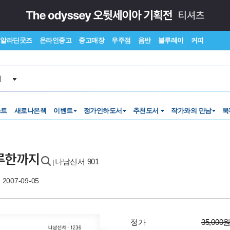
알라딘굿즈
온라인중고
중고매장
우주점
음반
블루레이
커피
서
스트
새로나온책
이벤트
정가인하도서
추천도서
작가와의 만남
북
맥루한까지
나남신서 901
|
2007-09-05
정가
35,000