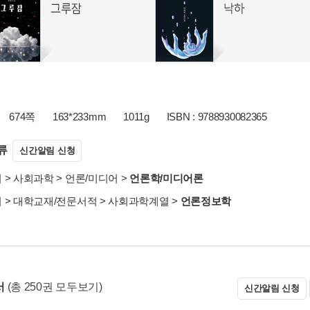
674쪽
163*233mm
1011g
ISBN : 9788930082365
류
신간알림 신청
서
>
사회과학
>
언론/미디어
>
언론학/미디어론
서
>
대학교재/전문서적
>
사회과학계열
>
언론정보학
서
(총 250권 모두보기)
신간알림 신청