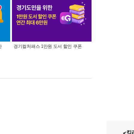
간
경기컬처패스 1만원 도서 할인 쿠폰
삼성카드가 쏜다! 알라