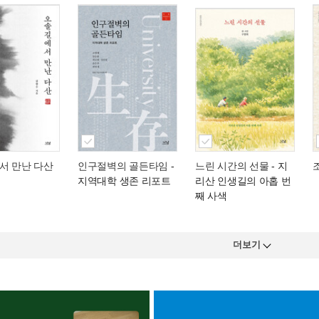
서 만난 다산
인구절벽의 골든타임
-
느린 시간의 선물
- 지
지역대학 생존 리포트
리산 인생길의 아홉 번
째 사색
더보기