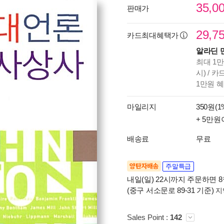
35,0
판매가
29,7
카드최대혜택가
알라딘 
최대 1만
시) / 
1만원 
마일리지
350원(1
+ 5만원
배송료
무료
양탄자배송
주말특급
내일(일) 22시까지 주문하면 8월
(중구 서소문로 89-31 기준)
지
Sales Point :
142