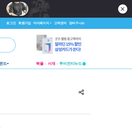
로그인
회원가입
마이페이지
고객센터
장바구니
(0)
투비컨티뉴드
펀드
북플
서재
창작플랫폼
투비컨티뉴드
원