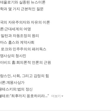
이데올로기와 실종된 뉴스이론
철학과 몇 가지 근본적인 질문
영국의 자유주의자와 자유의 이론
서론:근대세계의 여명
존 밀턴과 자동조정의 원리
토마스 홉스와 계약사회
존 로크와 민주주의의 패러독스
혁명사상의 청사진
데이비드 흄:회의론적 언론의 근원
랑스인, 사회, 그리고 감정의 힘
 서론:계몽사상가
 몽테스키외:법의 정신
볼테르:"최후까지 옹호하리라..."
더보기