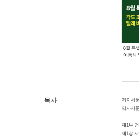
8월 특
이동식 
목차
저자서
역자서
제1부 
제1장 