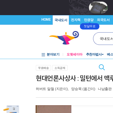
HOME
전자책
만권당
외국도서
국내도서
첫달무료
국내도
분야보기
오뒷세이아
추천마법사
베
무료배송
소득공제
현대언론사상사 : 밀턴에서 
허버트 알철
(지은이),
양승묵
(옮긴이)
나남출판