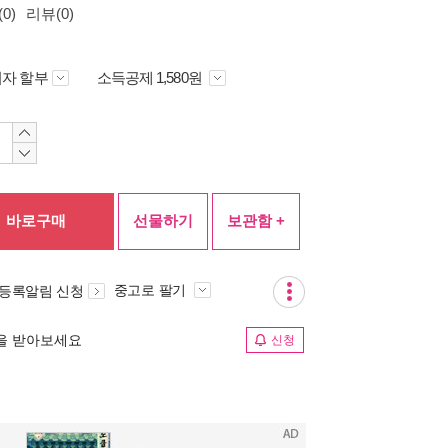
0)
리뷰(0)
자 할부
소득공제 1,580원
바로구매
선물하기
보관함 +
중고로 팔기
 등록알림 신청
림을 받아보세요
신청