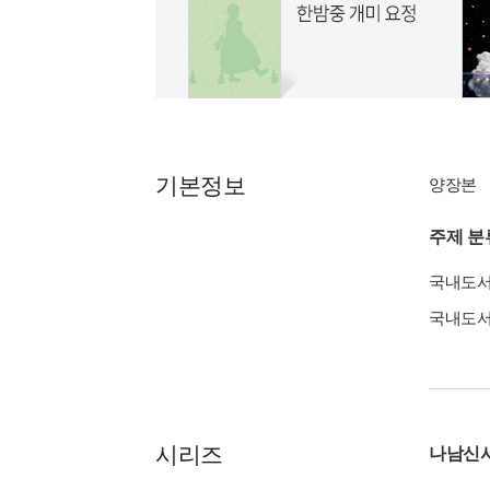
기본정보
양장본
주제 분
국내도
국내도
시리즈
나남신