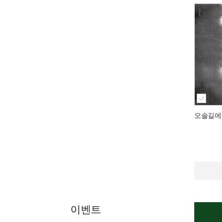
오솔길에
이벤트