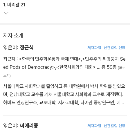
학들의 깊이 있는 성찰을 담은 이 책은 한중 사회상의 전반적인 이해
1. 머리말 21
를 넘어, 새로운 동아시아축 시대의 미래를 조망할 수 있는 기회를 제
공할 것이다.
저자 소개
엮은이:
정근식
저자파일
신간알림 신청
최근작 :
<한국의 민주화운동과 국제 연대>
,
<민주주의 씨앗뭉치 Se
ed Pods of Democracy>
,
<한국사회와의 대화>
… 총 59종
(모두
보기)
서울대학교 사회학과를 졸업하고 동 대학원에서 박사 학위를 받았으
며, 전남대학교 교수를 거쳐 서울대학교 사회학과 교수로 재직했다.
하버드·옌칭연구소, 교토대학, 시카고대학, 타이완 중앙연구원, 베를
린자유대학 등에서 방문교수로 활동했다. 한국사회사학회, 비판사회
학회, 한국냉전학회, 한국구술사학회 회장을 지냈으며 진실·화해를위
엮은이:
씨에리종
저자파일
신간알림 신청
한과거사정리위원회 위원장, 대통령 소속 친일반민족행위 진상규명