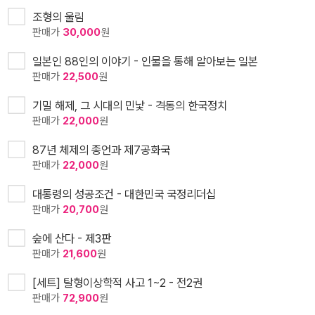
조형의 울림
판매가
30,000
원
일본인 88인의 이야기 - 인물을 통해 알아보는 일본
판매가
22,500
원
기밀 해제, 그 시대의 민낯 - 격동의 한국정치
판매가
22,000
원
87년 체제의 종언과 제7공화국
판매가
22,000
원
대통령의 성공조건 - 대한민국 국정리더십
판매가
20,700
원
숲에 산다 - 제3판
판매가
21,600
원
[세트] 탈형이상학적 사고 1~2 - 전2권
판매가
72,900
원