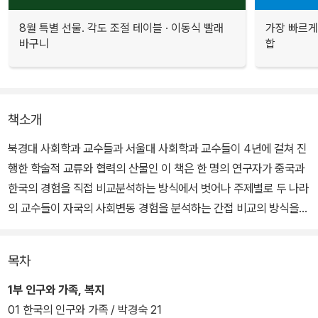
8월 특별 선물. 각도 조절 테이블 · 이동식 빨래
가장 빠르게
바구니
합
책소개
북경대 사회학과 교수들과 서울대 사회학과 교수들이 4년에 걸쳐 진
행한 학술적 교류와 협력의 산물인 이 책은 한 명의 연구자가 중국과
한국의 경험을 직접 비교분석하는 방식에서 벗어나 주제별로 두 나라
의 교수들이 자국의 사회변동 경험을 분석하는 간접 비교의 방식을
택했다.
목차
이 책은 인구와 가족, 복지, 사회계층과 도시화, 종교와 경제, 발전, 사
회변동과 사회운동, 새로운 도전 등의 이슈를 살펴보며 동아시아 사
1부 인구와 가족, 복지
회의 역동적 변화과정을 설명했다. 한국과 중국의 사회학계 최고 석
01 한국의 인구와 가족 / 박경숙 21