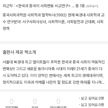
위원회 위원, 민주화운동기념사업회 한국민주주의연구소 소장을 역
최근작 :
<한국과 중국의 사회변동 비교연구>
… 총 1종
(모두보기)
임했다. 『소련형 대학의 형성과 해체』(2018), 『북한의 대학: 역사, 현
중국사회과학원 사회학과 철학박사(1992) 현재 북경대 사회학과 교
실, 전망』(2017), 『냉전의 섬, 금문도의 재탄생』(2016), 『전쟁 기억
수 연구분야: 서구사회사상사, 사회학이론, 사회발전과 근대화, 사회
과 기념의 문화정치: 남북한과 미국ㆍ중국의 전쟁기념관 연구』(201
정책
6) 등의 저서와 「On the Ruins: Forgetting and Awakening Kor
ean War Memories at Cheorwon」(2017) 등의 논문이 있다.
출판사 제공 책소개
서울대 북경대 최고 엘리트들이 추적한 한국과 중국 사회의 역동적인
변화상!! 그리고 새로운 동아시아축 시대의 미래!! 21세기 중국이 다
시 도약하고 있다. 이미 양적인 면에서는 세계 최고의 경제대국이며,
정치적으로도 미국과 어깨를 나란히 할 정도로 강한 파워를 지니게
되었다. 그렇다면 중국을 다시 일으킨 힘은 무엇인가? 거대한 중국사
회를 움직이는 제도와 질서는 어떤 것인가? 빠른 사회변동이 중국사
읽고 싶어요 0명
0
0
0
회에 일으킨 부작용은 없는가? 우리는 1992년 한중수교 이래 중국
읽고 있어요 0명
100자평
리뷰
마이페이퍼