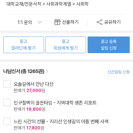
대학교재/전문서적
>
사회과학계열
>
사회학
선물하기
공유하기
중고
중고
중고 등록
알라딘에 팔기
회원에게 팔기
알림 신청
나남신서 (총 1265권)
신간알림 신청
오솔길에서 만난 다산
판매가
27,000
원
인구절벽의 골든타임 - 지역대학 생존 리포트
판매가
19,800
원
느린 시간의 선물 - 지리산 인생길의 아홉 번째 사색
판매가
17,820
원