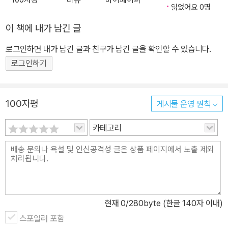
과 전략적 동반자 관계를 유지하고 있는 만큼 이러한 질문들에 대해
읽었어요 0명
좀더 진지하게 성찰할 필요가 있다. 그러기 위해서는 우리의 눈, 혹은
이 책에 내가 남긴 글
미국의 눈에 비친 중국뿐만 아니라 중국 ‘안’에서 바라본 중국의 모습
도 함께 고찰해야 할 것이다. 이러한 맥락에서《한국과 중국의 사회변
로그인하면 내가 남긴 글과 친구가 남긴 글을 확인할 수 있습니다.
동 비교연구》는 큰 의미를 갖는다. 북경대 사회학과 교수들과 서울대
로그인하기
사회학과 교수들이 4년에 걸쳐 진행한 학술적 교류와 협력의 산물인
이 책은 한 명의 연구자가 중국과 한국의 경험을 직접 비교분석하는
방식에서 벗어나 주제별로 두 나라의 교수들이 자국의 사회변동 경험
100자평
게시물 운영 원칙
을 분석하는 간접 비교의 방식을 택했다. 한국과 중국의 최고 엘리트
카테고리
들이 연구한 두 나라의 사회변동 양상을 비교하면서 시사점을 찾아내
는 것은 독자의 몫인 것이다. 이 책은 크게 4부로 구성되어 있다. 1부
에서는 한국과 중국의 인구와 가족, 복지에 관한 이슈들을 고찰한다.
한국은 저출산 고령화사회에 진입했고, 국제결혼과 이혼 등이 증가하
면서 전통적인 가족의 개념이 해체되고 있다. 1인가족, 다문화가족,
한부모가족, 독거노인가족 등 다양한 가족형태가 출현하면서 ‘다양
현재
0
/280byte (한글 140자 이내)
화’, ‘빈곤’, ‘돌봄’을 키워드로 하는 새로운 가족복지정책을 꾸려야 할
스포일러 포함