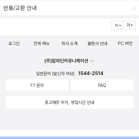
공업화가 가속되면서 농촌을 떠나 도시에서 일하는 하급이주노동자
반품/교환 안내
‘농민공’이 대거 발생하였다. 이들은 노동권, 교육권, 사회보험 등에
있어 시민으로서 정당한 대우를 받지 못하고 있기 때문에 이들의 권
리보장과 능력개발을 위한 정책이 시급하다. 3부에서는 한국과 중국
의 종교와 경제, 발전모델을 탐구한다. 한국은 다종교사회이면서도
로그인
전체 메뉴
회사 소개
출판사 안내
PC 버전
종교 간 갈등이 적고 종교가 사회의 민주화, 산업화에 긍정적 에너지
로 작용했다. 한편 재벌은 한국 경제발전의 견인차이지만 승계, 상속
(주)알라딘커뮤니케이션
등에 있어 여러 문제를 안고 있으며, 이는 능력보다 혈통을 중시하고
가산을 개인 소유로 여기는 한국의 가족구조에 기인한 것이다. 이 때
1544-2514
일반문의 (발신자 부담)
문인지 한국은 다른 나라와 달리 기업이나 공공기관에 대한 신뢰도가
1:1 문의
FAQ
현저히 낮다. 사회통합과 발전을 위해서는 투명성 제고를 통한 신뢰
회복 노력이 필요하다. 한국이 자유주의와 시장경제체제의 성숙기에
중고매장 위치, 영업시간 안내
진입하기 위해 노력하고 있다면 중국은 이제 막 제한적으로 자유와
시장의 문을 열었다고 할 수 있다. 중국의 종교는 문화혁명기에 모진
탄압을 받았고 모 주석 숭배로 위기에 처하기도 했지만 이제는 어느
정도 권리를 보장받으며 일정한 종교인구를 유지하고 있다. 또한 중