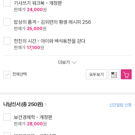
기사쓰기 워크북 - 개정판
판매가
24,000
원
밥상의 품격 - 김외련의 평생 레시피 256
판매가
25,000
원
천진의 시간 - 아이와 백석동천을 걷다
판매가
17,100
원
더보기
전체선택
모두보기
나남신서 (총 250권)
신간알림 신청
보건경제학 - 개정판
판매가
28,000
원