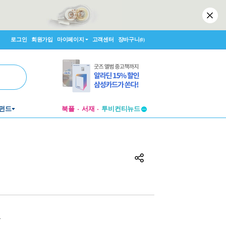
로그인
회원가입
마이페이지
고객센터
장바구니
(0)
투비컨티뉴드
펀드
북플
서재
창작플랫폼
투비컨티뉴드
원