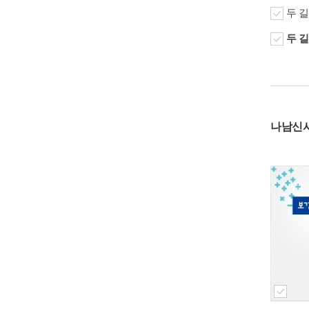
두 길
두 길
나남신