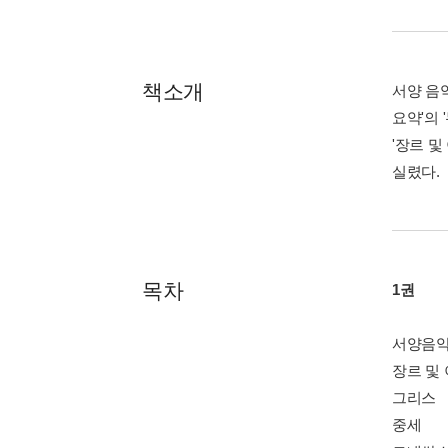
책소개
서양 음악
요약'의 
'장르 
실렸다.
목차
1권
서양음악
장르 및
그리스
중세