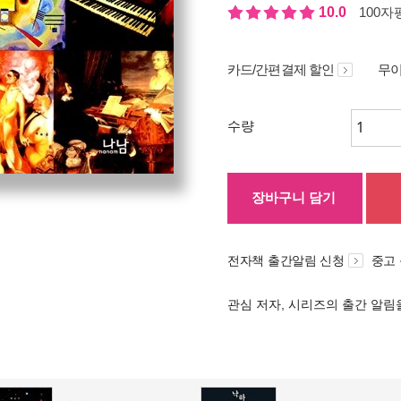
10.0
100자평
카드/간편결제 할인
무이
수량
장바구니 담기
전자책 출간알림 신청
중고
관심 저자, 시리즈의 출간 알