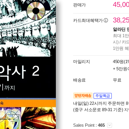
45,0
판매가
38,2
카드최대혜택가
알라딘 
최대 1만
시) / 
1만원 
마일리지
450원(1
+ 5만원
배송료
무료
양탄자배송
주말특급
내일(일) 22시까지 주문하면 8월
(중구 서소문로 89-31 기준)
지
Sales Point :
465