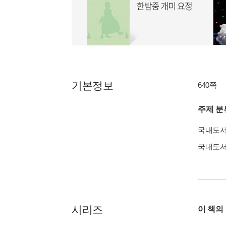
기본정보
640쪽
주제 분
국내도
국내도
시리즈
이 책의