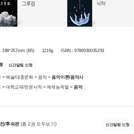
188*257mm (B5)
1216g
ISBN : 9788930035293
류
신간알림 신청
서
>
예술/대중문화
>
음악
>
음악이론/음악사
서
>
대학교재/전문서적
>
예체능계열
>
음악
 전/후속편
(총 2권 모두보기)
신간알림 신청