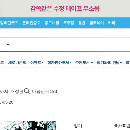
알라딘굿즈
온라인중고
중고매장
우주점
음반
블루레이
커피
서
스트
새로나온책
이벤트
정가인하도서
추천도서
작가와의 만남
북
기까지, 개정판
나남신서 528
|
6-03-20
정가
45,000