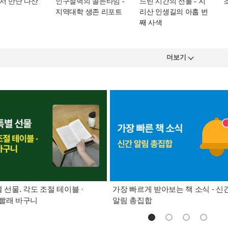
서 만난 다산
인구절벽의 골든타임
-
느린 시간의 선물
- 지
지역대학 생존 리포트
리산 인생길의 아홉 번
째 사색
더보기
별 선물. 각도 조절 테이블 ·
가장 빠르게 받아보는 책 소식 - 신
빨래 바구니
알림 총집합