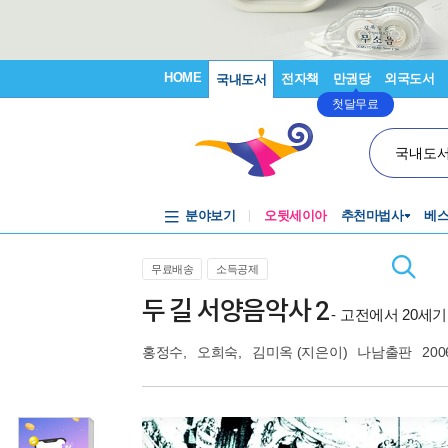
HOME
전자책
만권당
외국도서
국내도서
첫달무료
국내도
분야보기
오뒷세이아
추천마법사
베
무료배송
소득공제
두 길 서양음악사 2
- 고전에서 20세
홍정수
,
오희숙
,
김미옥
(지은이)
나남출판
200