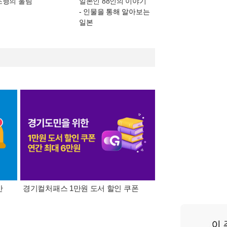
조형의 울림
일본인 88인의 이야기
- 인물을 통해 알아보는
일본
간
경기컬처패스 1만원 도서 할인 쿠폰
삼성카드가 쏜다! 알라