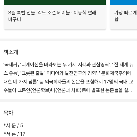
8월 특별 선물. 각도 조절 테이블 · 이동식 빨래
가장 빠르게
바구니
합
책소개
'국제커뮤니케이션을 바라보는 두 가지 시각과 관심영역', ' 전 세계 뉴
스 유통', '그릇된 출발: 미디어와 발전연구의 경향', ' 문화제국주의에
대한 네 가지 담론' 등 외국학자들의 논문을 포함해서 17명의 국내 교
수들이 그동안〈언론학보〉나〈언론과 사회〉등에 발표한 논문들을 실었
다.
목차
*서 문 / 5
*서 론 / 17