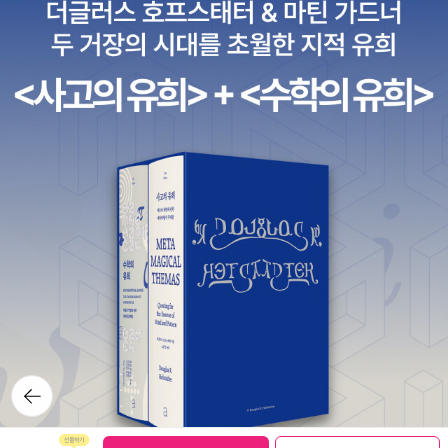
뒤로가
기
보관함담기
선물하기