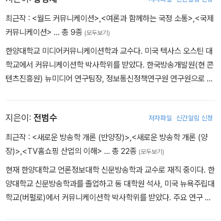
최근작 :
<월드 커뮤니케이션>
,
<여론과 함께하는 국정 소통>
,
<국제
커뮤니케이션>
… 총 9종
(모두보기)
한양대학교 미디어커뮤니케이션학과 교수다. 미국 텍사스 오스틴 대
학교에서 커뮤니케이션학 박사학위를 받았다. 한국방송개발원(현 콘
텐츠진흥원) 뉴미디어 연구팀장, 정보통신정책연구원 연구원으로 일
했다. 미디어경영학회 회장, 사이버커뮤니케이션학회 회장을 지냈다.
저서로는 『조직커뮤니케이션 이해』(2006), 『국제커뮤니케이션』(2
지은이:
전범수
저자파일
신간알림 신청
008) 등이 있고, 논문으로는 “포털미디어의 뉴스 프레임에 관한 연
구”(2006) 등이 있다. 미디어 경영, 커뮤니케이션 전략, 뉴미디어 정
최근작 :
<새로운 방송학 개론 (반양장)>
,
<새로운 방송학 개론 (양
책에 대한 연구를 주로 한다.
장)>
,
<TV홈쇼핑 산업의 이해>
… 총 22종
(모두보기)
현재 한양대학교 언론정보대학 신문방송학과 교수로 재직 중이다. 한
양대학교 신문방송학과를 졸업하고 동 대학원 석사, 미국 뉴욕주립대
학교(버펄로)에서 커뮤니케이션학 박사학위를 받았다. 주요 연구 관
심사는 글로벌 미디어 산업과 정책에 대한 것이다. 영화 및 콘텐츠 산