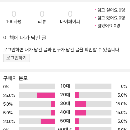
케이션 기술은 국제커뮤니케이션 역사가 시작된 이래로 지난 한 세기
읽고 싶어요 0명
0
0
0
반 이상 국제간 자유로운 커뮤니케이션 유통을 막고 있던 장애요인을
읽고 있어요 0명
100자평
리뷰
마이페이퍼
무너뜨렸다. 인터넷과 위성방송이 그 주인공이다. 위성방송은 이제는
읽었어요 0명
부유한 강대국 전유물이 아니라 세계적인 보편적 매체로 자리잡고 있
이 책에 내가 남긴 글
다. 이 책<국제커뮤니케이션>에는 외국학자들의 논문을 포함해서 1
7명의 국내 교수들이 그동안〈언론학보〉나〈언론과 사회〉등에 발표한
로그인하면 내가 남긴 글과 친구가 남긴 글을 확인할 수 있습니다.
논문들을 실었다. 21세기 세계화로의 진행이 가속화됨에 따라 국경을
로그인하기
가로 질러 지구촌을 하나로 묶는 국제커뮤니케이션이 과거에 비해 주
목받고 있다. 커뮤니케이션 현상이 우리 사회의 정치, 경제, 사회, 문
구매자 분포
화 등 다방면에 영향을 주고받는 것처럼 국제커뮤니케이션 역시 국제
10대
0%
0%
정치, 세계문화, 지구촌 사회 등 복잡한 문제와 연관을 맺는다. 그리고
20대
5.0%
25.0%
국제커뮤니케이션은 인권, 기술에서 지적 사고의 결과를 소유할 수
30대
15.0%
5.0%
있는 권리, 즉 지적 재산권에 이르기까지 다양한 분야에 대한 관심을
40대
필요로 한다.
15.0%
5.0%
50대
5.0%
20.0%
60대
5.0%