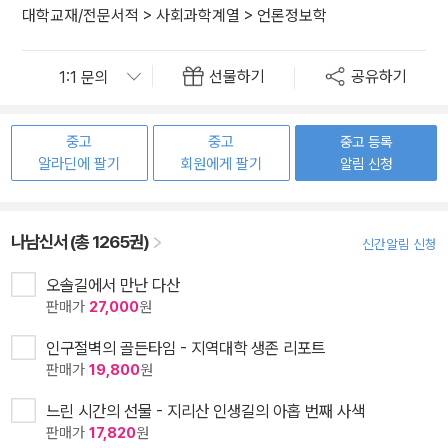
대학교재/전문서적
>
사회과학계열
>
언론정보학
선물하기
공유하기
중고
중고
중고 등록
알라딘에 팔기
회원에게 팔기
알림 신청
나남신서 (총 1265권)
신간알림 신청
오솔길에서 만난 다산
판매가
27,000
원
인구절벽의 골든타임 - 지역대학 생존 리포트
판매가
19,800
원
느린 시간의 선물 - 지리산 인생길의 아홉 번째 사색
판매가
17,820
원