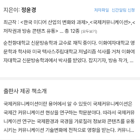
업의 비즈니스 및 국제화 전략에도 관심이 많다.
지은이:
정윤경
저자파일
신간알림 신청
최근작 :
<한국 미디어 산업의 변화와 과제>
,
<국제커뮤니케이션>
,
<
저작권과 방송 콘텐츠 유통>
… 총 12종
(모두보기)
순천향대학교 신문방송학과 교수로 재직 중이다. 이화여자대학교 영
문학과 학사와 미국 텍사스주립대학교 저널리즘 석사를 거쳐 이화여
자대학교 신문방송학과에서 박사를 받았다. 잡지기자, 방송 작가, 마
케팅조사 연구원, 방송진흥원(현 한국콘텐츠진흥원) 책임연구자 등
을 두루 역임했다. 현재 미디어 유통 산업 연구에 매진하고 있다.
출판사 제공 책소개
국제커뮤니케이션이란 용어에서 알 수 있듯이 국제커뮤니케이션은
국제간 커뮤니케이션 현상을 연구하는 학문분야다. 따라서 국제커뮤
니케이션 연구는 국제환경과 국경을 가로질러 정보와 콘텐츠를 유통
시키는 커뮤니케이션 기술변화에 전적으로 영향을 받는다. 커뮤니케
이션 기술 면에서 보면 지난 10년간 변화의 파장은 더욱 크다. 커뮤니