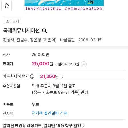
소득공제
국제커뮤니케이션
황상재
,
전범수
,
정윤경
(지은이)
나남출판
2008-03-15
정가
25,000원
25,000
판매가
원
마일리지 250원
21,250
카드최대혜택가
원
수령예상일
택배 주문시 8월 11일 출고
(중구 서소문로 89-31 기준)
변경
배송료
무료
전자책
전자책 출간알림 신청
알라딘 만권당 삼성카드, 알라딘 15% 청구 할인