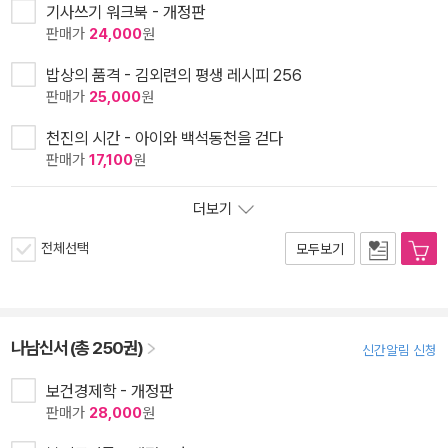
기사쓰기 워크북 - 개정판
판매가
24,000
원
밥상의 품격 - 김외련의 평생 레시피 256
판매가
25,000
원
천진의 시간 - 아이와 백석동천을 걷다
판매가
17,100
원
더보기
전체선택
모두보기
나남신서 (총 250권)
신간알림 신청
보건경제학 - 개정판
판매가
28,000
원