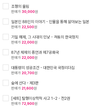
조형의 울림
판매가
30,000
원
일본인 88인의 이야기 - 인물을 통해 알아보는 일본
판매가
22,500
원
기밀 해제, 그 시대의 민낯 - 격동의 한국정치
판매가
22,000
원
87년 체제의 종언과 제7공화국
판매가
22,000
원
대통령의 성공조건 - 대한민국 국정리더십
판매가
20,700
원
숲에 산다 - 제3판
판매가
21,600
원
[세트] 탈형이상학적 사고 1~2 - 전2권
판매가
72,900
원