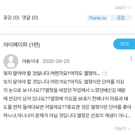
음대로 살지 않거나 못하는 뭔가 모자라는 삶을 살고 있는 건 아닐까
은 책의 첫 책장을 넘기는 그 순간의 떨림과 정신없이 책 속을 걷는 그
책을 이후로 [스티브를 버리세요]가 7년만에 출간되었다고 하네요.
괜히 눈물이 날 것만 같다. 어쩜 <스티브를 버리세요>는 인생에 한번
봅니다. 마찬가지로 우리의 삶도 하나의 여행인데, 언제까지 한자리
더보기
요. 엿장수 마음대로 처럼 내 마음대로 내 삶을 영위하고자 하는 저자
시간의 몰입을 열렬히 사랑한다. 그때 독서의 사운드트랙이 되어 주
스티브하면 모두들 아~ 스티브 잡스 그렇게들 생각하시잖아요. 일종
만나게 되는그때 꼭 필요해서, 삶을 송두리째 바꿔버리는 인생의 책!
에서만 머물것인가요? 한자리에 머무는 것이 여행인가요? 여행은 지
의 의지와 방법을 시처럼 은유와 간접적인 묘사로 보여주고 있습니
는 ‘시규어 로스’의 음악을 사랑한다.
공감 (
0
)
댓글 (0)
의 우리 안에 있는 작은 신화내지는 영웅으로 간주할 수 있는데 우리
그 한권일 것 같다. 무심코 읽다가 '스펙을 쌓지 마세요'라는 한마디
금의 편안한 곳을 떠나서 낯선 곳으로 떠나는 것입니다. 두렵고 불안
다. 각 장은 각각의 주제를 두고 짧은 글들로 이뤄져 있습니다. 시적
가 쉽게 버리지 못하는 편견 혹은 고정관념들을 버려야만 새로운 스
에충격과 위로, 희망이 되어 한동안 아무것도 못했었다. 그동안은 남
한 마음을 이기고 나아가지 않으면서 새로운 세상을 만나기를 바라는
인 농도깊은 언어로 쓰여져 있어 잘 읽히면서도 의미를 되새기며 읽
티브가 탄생할 수 있다는 것을 말하고 싶어하는 임헌우 작가의 이 책
들 하는 만큼은 하고, 그리고 나서 무엇인가 특별한 한가지자기만의
것은 그저 단순한 꿈일 뿐입니다. 인류가 지금껏 해온 것과 마찬가지
게 됩니다. 천천히 정독하며 음미하며 읽으며 의미를 생각하고 운율
쓰기
마이페이퍼 (1편)
은 일단 표지 디자인부터 가위가 나와 싹뚝 뭔가를 잘라내는 상징적
것을 만들라고 그렇게 말하는데.남들 처럼 한없이 평균에 가까워 지
로 바로 지금 이순간 한걸음 새로운 세상으로 내딛는 것이 바로 '나아
에 맞게 읽어 나갈 수 있어 좋았습니다. 간혹 고난도 겪어보지 못한 천
인 의미를 그대로 보여주죠. 책이 빽빽하게 채워지지 않고 마치 시를
지 말라고 하는 그말... 허락없이 무단으로 사용해도 된다니 여기에 그
갈 진, 걸음 보 - 진보'라는 것입니다. 나의 두려운 한 걸음이 진보의
재적인 끼로 글을 쓰시는 분들의 글을 보면 차갑고 계산적이여서 감
아동이네
2020-06-25
메뉴
읽듯 술술 넘어가는 구조가 색달랐구요. 무엇보다 고리타분하다거나
전문을 옮겨 둔다.혹시 스펙쌓는 것에 지쳐 있다면 위로와 희망이 되
시작이라고 생각하다면 조금은 더 마음 편하게 새로운 곳으로 떠나
성적으로 깊이 빠질 수 없는 경우가 있습니다. 사실 큰 기대 없이 읽기
누구나 다 아는 들어온 말들이라기보다는 이 작가분이 신념을 가지고
길 바라면서... p.166 '스펙 쌓지 마세요' 토익 점수가 신발 사이즈와
잊지 말아야 할 것입니다.어떤가요?아직도 열정이...
볼 수 있지 않을까요? 멀리 떠나는 것이 아닐지라도 다람쥐 쳇바퀴같
시작했지만 감성적으로도 공감과 감동을 오가며 읽을 수 있었고, 행
생각이 아닌 행동의 표출을 보여주는 것 같아 신선하게 다가왔네요.
비슷해 속상한가요?스펙 쌓기 위해 도서관을 매일같이 출입하나요?
잊지 말아야 할 것입니다.어떤가요?아직도 열정이란 단어를 의심
은 일상의 변화를 시작해볼수는 있지 않을까요? 이책을 읽다가 책을
복하기 위해 사는 내 삶에서 빠진 부분이 무엇인지 곰곰히 생각해 볼
중간중간 많은 책들에서 인용한 문구들을 보며 아~ 이 사람 정말 해
장점은 많은 것 같은데 특별히 잘하는 건 없는 것 같고,남들에게 뒤처
의 눈으로 보시나요??열정을 바쳤던 작업에서 느꼈던배신감 때문
덮고서는 배나을 꾸리는 내 모습을 봅니다. 주말인 내일 가볍게 여행
수 있는 기회였습니다.
박한 지식은 물론이고 많은 책들을 섭렵한 독서광이구나 싶더군요.
지는 게 싫어서 그냥 부지런히 뛰고 있나요?멘토로 삼고 있는 누군가
에 반감이 남아 있나요??열정에 의심을 보내기 전에나의 마음과 태
이라도 떠나렵니다.일상에서 누구나 마주칠수 있는 작은 일에서 많은
개인적으로 이런 독서광들 좋아하거든요.서두에서 작가가 말했듯이
의 인생을 따라가고 있나요?말을 썩 잘하지 못하는 것 같아자기소개
도를 먼저 들여다보면 어떨까요??중요한 것은 열정이란 단어를 좋아
이야기를 끌어냅니다. 한번쯤은 자기 개발서에서 들어봤을듯한 말이
글을 쓴다는 것은 다른 사람을 먼저 의식하는 작업이 아니라 그것은
를 반복해서 외우고 있나요?일반상식 책을 몇 번씩 들춰 보고,면접
하느냐,아니냐의 문제가 아닐 것입니다.열정은 선호의 개념이 아니
다. '넘어지는 것이 두려운 것이 아니라 넘어져서 일어나지 못할까봐
자신의 내면을 치열하게 바라보는 과정이기 때문이다, 라고 말했는데
요령도 검색해 보겠지요? 알겠습니다.당신의 불안과 초조를 조금은
라,집중력과 몰입의 문제입니다.열정은 하고 싶은 일을 더 잘하게 하
두려운 것이다' 요즈음 너무나 많은 사람들이 스펙에 목매달고 있는
더보기
공감합니다.글을 남에게 보이기 위함보다는 쓰면서 자신이 힐링받는
이해할 것 같군요달리 방법이 없어 보이기도 합니다.스펙, 참 지독하
는일종의 태도라 생각합니다.열정이 하나의 태도라면,우리가 살아가
것도 넘어지는 것을 두려워해서가 아니라 넘어져서 일어나지 못하는