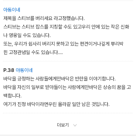
는 방법일 것입니다.
아동이네
제목을 스티브를 버리세요 라고정했습니다.
스티브는 스티브 잡스를 지칭할 수도 있고우리 안에 있는 작은 신화
나 영웅일 수도 있습니다.
또는, 우리가 쉽사리 버리지 못하고 있는 편견이거나깊게 뿌리박
힌 고정관념일 수도 있습니다.
우린 마음속에 각자의 스티브를 품고 살아갈 것입니다.
저는 스티브 잡스를 참 좋아했습니다.
P.38
아동이네
그래서 제가 쓴 책에 그의 스탠퍼드대학 연설문도번역해서 실었습니
바닥을 긍정하는 사람들에게만바닥은 반란을 이야기합니다.
다.
바닥을 자신의 일부로 받아들이는 사람에게만바닥은 상승의 꿈을 고
지금도 그런 마음에는 변함이 없습니다.
백합니다.
하지만, 어쩌면 이제스티브를 버려야 할 때일지도 모릅니다.
여기가 진정 바닥이라면우린 올라갈 일만 남은 것입니다.
그래야 새로운 스티브가 탄생할 것이기 때문입니다.
그의 연설처럼 오래된 것들을 치움으로써새로운 것들의 길을 만들
더보기
어 줘야 하기 때문입니다.