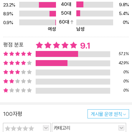
40대
9.8%
23.2%
50대
5.4%
8.9%
60대
0%
0.9%
여성
남성
9.1
평점 분포
57.1%
42.9%
0%
0%
0%
100자평
게시물 운영 원칙
카테고리