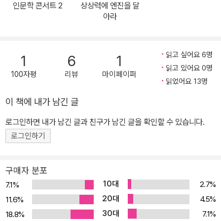
인문학 콘서트 2
상상력에 엔진을 달
나 이야기를 시작한다. 쉽사리 다른 사람에게는 물어볼 수 없던 질문,
아라
그러나 누구나 한 번쯤 생각해 보았을 그 물음에 저자는 덤덤히 종이
를 채워 내려갔다. 살아가면서 사람이라면 누구나가 마주하게 되는
두려움, 미래에 대한 불안과 인생에 대한 고민 등을 적었다. 그리고 여
읽고 싶어요 6명
1
6
1
전히 자신의 인생에 대한 대답을 찾고 있는 20대의 청춘들, 업무에
읽고 있어요 0명
100자평
리뷰
마이페이퍼
치이는 회사원 등 우리 모두에게 말을 건다.
읽었어요 13명
이 책에 내가 남긴 글
로그인하면 내가 남긴 글과 친구가 남긴 글을 확인할 수 있습니다.
로그인하기
구매자 분포
10대
2.7%
7.1%
20대
4.5%
11.6%
30대
7.1%
18.8%