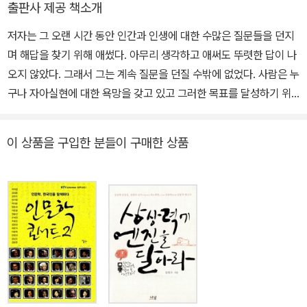
출판사 제공 책소개
콘서트2》(공저),《새로운 편집디자인》(공저) 등이 있으며, 옮긴 책으
저자는 그 오랜 시간 동안 인간과 인생에 대한 수많은 질문들을 던지
로는 《예술 불변의 법칙 100》,《불변의 디자인 방법론 100》,《멋지게
며 해답을 찾기 위해 애썼다. 아무리 생각하고 애써도 뚜렷한 답이 나
실수하라》 등이 있다. 삼성전자, 삼성생명, 신세계, 롯데홈쇼핑, 롯데
오지 않았다. 그래서 그는 계속 질문을 던질 수밖에 없었다. 사람은 누
건설, GS건설, 포스텍, 교육부 중앙교육연수원, 행안부 지방자치인
구나 자아실현에 대한 욕망을 갖고 있고 그러한 목표를 달성하기 위
재개발원 등 많은 기업과 단체에서 상상력과 창의성을 주제로 600여
해 노력하곤 한다. 하지만 그 누구도 자기 인생의 정점이 어디인지는
회의 특강을 진행하였으며, 최근에는 인문학 강의로 그 지평을 넓혀
알 수 없고, 또 인생에 대한 질문에서 답을 찾는 것 역시 힘들다. 이 책
가고 있다. 중앙대학교 대학원에서 디자인학 박사학위를 받았으며,
이 상품을 구입한 분들이 구매한 상품
은 그렇게 방황하는 사람들을 위해 쓰였다. 이 책은 하나의 주제로 엮
현재 계명대학교 시각디자인과 교수로 재직하고 있다. 계명대학교 아
이지 않았습니다. 제가 살아가면서 던졌던 수많은 질문들의 순서이기
르텍컬리지 학장과 디자인센터장을 역임했으며, (사)대구시각디자이
도 하고, 그 과정에서 제가 찾고자 했던 갈망의 목록이기도 합니다. 따
너협회의 회장을 맡기도 했다. 파버카스텔 250주년 기념 초대전을
라서 차례나 구성방식의 특별한 의도가 없습니다. 그저 책을 펼치고
비롯하여 20여 회의 개인전을 개최하였고, 프랑크푸르트 북페어를
아무 페이지에서나 읽기를 시작하면 그것이 책의 순서가 될 것입니
비롯한 다양한 국내외 단체전에 참여하였다. 하지만 임헌우 교수는
다. 단지 글 위에서 성급하게 뛰어가지는 마세요. 천천히 산책하듯이
세상의 모든 이력이나 가치보다 토요일 한낮의 ‘텅 빈 시간’과 ‘책 읽
그렇게 글 위에서 걷기를 시작해 보세요. 그렇게 천천히 걸으면서 보
는 시간’을 사랑한다. 책등을 보며 읽고 싶은 책을 고를 때, 그 순간의
이는 글들의 풍경들을 바라보세요. - 떠나는 자만이 꿈꿀 수 있는 것
공기와 떨림을 사랑한다.
中 우리가 살아가면서 던지는 수많은 물음표에 대해 저자는 하나하