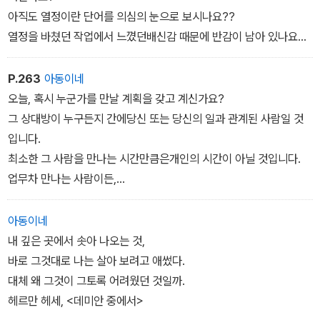
아직도 열정이란 단어를 의심의 눈으로 보시나요??
열정을 바쳤던 작업에서 느꼈던배신감 때문에 반감이 남아 있나요??
열정에 의심을 보내기 전에나의 마음과 태도를 먼저 들여다보면 어떨
까요??
P.263
아동이네
중요한 것은 열정이란 단어를 좋아하느냐,
오늘, 혹시 누군가를 만날 계획을 갖고 계신가요?
아니냐의 문제가 아닐 것입니다.
그 상대방이 누구든지 간에당신 또는 당신의 일과 관계된 사람일 것
열정은 선호의 개념이 아니라,
입니다.
집중력과 몰입의 문제입니다.
최소한 그 사람을 만나는 시간만큼은개인의 시간이 아닐 것입니다.
열정은 하고 싶은 일을 더 잘하게 하는일종의 태도라 생각합니다.
업무차 만나는 사람이든,
열정이 하나의 태도라면,
허물없이 만나는 친구나 동료든 상관없이오늘은 그 사람에게 온전
우리가 살아가는 방식에 직접적으로영향을 미칠 것입니다.
히 집중해 보시길 바랍니다.
아동이네
아직 세상을, 회사를,
그때만큼은 스마트폰이나 디지털 장비를 멀리해 보세요.
내 깊은 곳에서 솟아 나오는 것,
나를 조금 바꿀 수 있다고 생각하시나요?
훨씬 내밀한 대화가 가능할 것 같습니다.
바로 그것대로 나는 살아 보려고 애썼다.
그렇다면 움직여 보세요.
온전히 지금의 현실에 집중하는 것,
대체 왜 그것이 그토록 어려웠던 것일까.
7시 5분에 일어났던 습관을 바꿔서,
온전히 지금 만나는 사람에게 몰입하는 것,
헤르만 헤세, <데미안 중에서>
5시 7분에 일어나 새벽을 거닐어 보세요.
이것이 더 스마트하게 사는 법은 아닐지 몰라도훨씬 인간답게 살아가