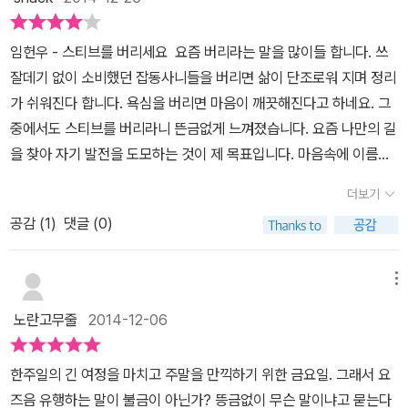
찔 걱정을 먼저 한다. 신중함이 지나쳐도 걱정이고, 또한 신중함이 너
고 있는 애플사의 '스티브 잡스' 그를 버리라는 것일 수도 있고,마음
무 없어도 근심이다. 시간이 너무 없다고 불평하지만, 막상 시간이 나
속에 나도 모르게 생겨버린 '스티브'를 말하기도 한다. 좀더 쉬운말로
임헌우 - 스티브를 버리세요 요즘 버리라는 말을 많이들 합니다. 쓰
면 불안하다. 하지만, 두려운 생각이 드는 것을 막을 수는 없다 해도,
하자면 '편견'이다.<스티브를 버리세요>는 '편견'을 버리고 자신을 한
잘데기 없이 소비했던 잡동사니들을 버리면 삶이 단조로워 지며 정리
두려운 생각이 나를 막는 것은 떨쳐 버릴 수 있다. 두려운 마음이 든다
번 마주해 보라고 한다.여타의 자기 계발서나 취업준비서에서 말하는
가 쉬워진다 합니다. 욕심을 버리면 마음이 깨끗해진다고 하네요. 그
면, 내가 정말로 두려워하는 것이 무엇인지를 다시 한 번 생각해 봐야
무엇인가 좀더 특별한 것들, 그리고 열심히 하는 것,노력 뭐 이런 이야
중에서도 스티브를 버리라니 뜬금없게 느껴졌습니다. 요즘 나만의 길
한다. 이것이 정말로 내가 두려워해야 하는 일인지, 아니면 긴장하라
기들이 뻔하게 이어졌다면 서문만 읽고서 책을 덥었을 것이다. 임헌
을 찾아 자기 발전을 도모하는 것이 제 목표입니다. 마음속에 이름매
고 마음이 보내는 신호인지를 구분해 봐야 한다. 그러면 두려움의 실
우교수님은 위로를 먼저한다.따뜻하게 말을 걸어 준다. 이 험한 세상
겨진 불특정 '스티브'를 버리라는 뜻으로 받아들였습니다. 저자가 말
체를 어렵지 않게 만나 볼 수 있다. 무엇이 두려운가를 안다는 것은 어
남들 처럼 살아가는게 정말 힘들지 않냐고,살아가면서 무엇이 행복이
더보기
한 듯이 스티브 잡스가 될 수도 있고 스티브로 이름 매겨진 무언가들
떻게 그것을 극복할 것인가를 아는 것이다. 대다수의 걱정은 아직 발
고, 무엇이 성공인지 솔직하게 잘은 모르겠다고,남들 다 하는 거라서
공감 (
1
)
댓글 (0)
을 없애는 좋은 기회라 생각해 책을 읽었습니다. 책은 세로 길이가 긴
생하지 않는 일에 대한 것이다. 대부분의 두려움은 시도해 보지 않아
따라 가기만 한다면 한 없이 평균에 가까워 질 뿐이라고, 그래 개성이
편이며 묵직합니다. 본문이 시처럼 쓰여 있어서인지 운율에 맞춰 읽
서 생기는 일이다. 그래서 어쩌면 두려움의 동의어는 망설임일지도
전부 다 다른데 굳이 평균이 되기 위해서 그렇게 열심히 했어야 했냐
듯 쉬이 읽어져 좋았습니다. 5장으로 이뤄진 산문입니다. 자기애가
모른다. [저자소개] 저자 : 임헌우저자 임헌우는 교수라는 직과 디자
메뉴
고,그렇게 말을 건다. 그렇다고 세로운 길을 걸으라고 윽박 지르지도,
강하던 어릴 때에는 이런 짧은 글들을 너무도 싫어했습니다. 자기만
이너라는 업을 사랑하는 사람이다. 레드닷 커뮤니케이션 어워드에서
강요하지도, 압박하지도 않는다.그저 잠시나봐 스스로를 바라보고,
노란고무줄
2014-12-06
의 논조로 슬슬 써놓은 듯한 글이 성의없이 느껴졌고 그런 글로도 작
2011년과 2012년 연속으로 본상을 수상하였으며, iF 커뮤니케이션
행복했으면 하길 바랄 뿐이다. 그래서 <스티브를 버리세요>를 읽는
가가 된 저자들을 질투심에 미워했습니다. 요즘은 무언가를 배울 수
어워드 2013과 그래픽디자인 USA에서도 본상을 수상했다. 계명대
것은인생 선배와 적당히 한적한 포차에서 소주한잔 기울이며 살아가
한주일의 긴 여정을 마치고 주말을 만끽하기 위한 금요일. 그래서 요
만 있다면 어떤 글의 형태든 읽고 배우는 독자로서의 위치를 확인하
학교 최고의 명강의에 선정되기도 하였고, 탁월한 강의평가 결과로
는 이야기를 하는 것 같다. 대학에 취업에 각종 스펙이무엇이 정말 맞
즈음 유행하는 말이 불금이 아닌가? 뜽금없이 무슨 말이냐고 묻는다