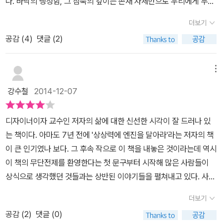
다. 바닥의 냉정함, 그 침묵의 깊이는 존재 자체만으로 우리에게 두려
움을 주기에 충분하다. 바닥의 싸늘함을 느껴 보지 못한 사람은 바닥
더보기
이 존재하는 이유와 바닥에서 던진 수많은 질문들을 이해하지 못할
공감 (
4
)
댓글 (2)
것이다. 보통 우리들은 흔히 상대방이 힘들어 하거나 괴로워 할 때 그
맘 이해한다고 많이들 말한다. 하지만 정작 그 사람이 겪은 일을 경험
해보지 않고서는 그 마음을 알 수는 없다. 즉 당사자의 고통이 얼마만
메뉴
큼인지 짐작은 하지만 헤아리기는 쉽지 않다는 말이다. 바닥은 어쩌
강수철
2014-12-07
면 당신의 과거에도 존재해 왔고 또한 당신이 희망차게 바라보는 미
래에도 존재할 것이다. 바닥은 어디에나 존재한다. 이런 바닥을 긍정
디자이너이자 교수인 저자의 삶에 대한 신선한 시각이 잘 드러나 있
하는 사람들에게만 바닥은 반란을 이야기한다. 바닥을 자신의 일부로
는 책이다. 아마도 7년 전에 '상상력에 엔진을 달아라'라는 저자의 책
받아들이는 사람에게만 바닥은 상승의 꿈을 고백한다. 그리고 지금이
이 큰 인기였나 보다. 그 후속 작으로 이 책을 내놓은 것이라는데 역시
진정 바닥이라면 앞으론 올라갈 일만 남았다고 보아도 좋다. 우리들
이 책의 무단전제를 환영한다는 첫 문구부터 시작해 많은 사람들이
이 살아가는데 있어 희망은 중요하다. 그것 때문에 오늘을 살아가야
상식으로 생각했던 것들과는 상반된 이야기들을 펼쳐내고 있다. 사실
하는 이유를 얻을 수 있다. 그리고 그러한 희망 다음으로 중요한 것이
이 책의 제목 역시 자신이 애플의 스티브 잡스를 무척 좋아했는데 이
영역에서 활동할 수 있는 현실적인 기회라고 미하이 칙센트미하이 교
더보기
제 그 스티브를 버려야 새로운 스티브가 탄생할 것 같다는 의미로 지
수는 강조한다. 창조적 생각을 가진 우리나라의 수많은 청년들에게
공감 (
2
)
댓글 (0)
은 것이라 한다. 그러면서 어떤 사람의 창의적 아이디어는 그것을 잘