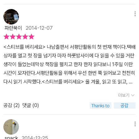
도 희망이 필요하다. 영역과 현장에서 마음껏 자신의 생각을 펼칠 수
숙성시키고 발전시킬 수 있는 훌륭한 사회적 인큐베이팅 시스템이 필
있는 현실적인 기회가 필요하다. 그러한 현실적인 기회를 만들어 주
요한데, 우리나라에는 스티브 잡스 같은 인재가 없는 것이 아니라 애
메뉴
는 것이 바로 사회적 시스템과 토양이다. 우리는 생각이 없어서 어떤
플 같은 기업이 없다는 게 문제라 지적하고 있다. 즉, 창의력을 발휘할
일을 못하는 경우가 아니라, 생각이 너무 많아서 하지 못할 때가 많다.
파란북이
2014-12-07
수 있는 사회적 토양이 허약하다는 말이다. 이 책은 마치 한 편의 에세
생각하느라 정작 적당한 시기를 놓쳐 버린 경험은 누구나 가지고 있
이를 읽는 듯 이야기가 술술 익힌다. 중간 중간 멋진 사진들도 들어 있
을 것이다. 생각은 많은 경우 유용하다. 반추하지 않는 삶은 공허할 수
<스티브를 버리세요> 나남출판서 서평단활동의 첫 번재 책이다.택배
어서 그런지 시적인 냄새도 난다. 그러면서 이 책에서 이야기하고 있
밖에 없다. 하지만, 어느 경우는 생각을 멈추고, 행동해야 할 때가 있
상자를 열고 첫 장을 넘기자 마자 하룻밤사이에 다 읽을 수 있을 거란
는 것들은 자신을 떠나지 않는다면 다시 자신에게로 돌아올 수 없다
다. 너무 많이 생각한다면 어떤 것을 시도해 보기도 전에, 하고 난 다
생각이 들었는데막상 책장을 펼치고 한자 한자 읽다보니 1주일 이란
든지, 생각이 없어서 어떤 일을 못하는게 아니라 생각이 너무 많아서
음의 결과를 먼저 예상하게 된다. 이때 우린 종종 최악의 경우까지 고
시간이 모자란다.서평단활동을 위해서 우선 한번 쭉 읽어보고 천천히
하지 못할 때가 많다든지, 자신이 하고 있는 일을 지독히 사랑하라든
려하게 될 것이다. 문제는 여기에 있다. 생각이 여기까지 이르게 된다
다시 읽기 시작했다.<스티브를 버리세요> 올 겨울, 읽고 또 읽고, 매
지, 다른 누구도 아닌 당신답게 당신의 인생을 살아야 한다고 조언하
면, 우리는 해야 할 동기를 찾는 것이 아니라, 하지 말아야 할 이유를
일 매일 무엇인가 생각하게 되는 밤이 될것만 같아 좋다. 이런 책을 살
고 있다. 또한 평범함 속에 평범하지 않은 것들을 발견하는 사람만이
더보기
둘러대기 바쁠 것이다. 우린 많은 두려움을 안고 살아간다. 두려움은
면서 만난다는게 정말 멋진 인생 같아.매일 매일 꺼내 읽고 생각하게
일상을 향유할 수 있고, 일상의 모든 것을 새로운 각도로 바라볼 수 있
때로 유용한 것이기에 인간의 본성으로 자리하게 된 것이라고 진화심
공감 (
2
)
댓글 (0)
만드는 책, 내 인생에서는 5번째 이지만살아가면서 이런책을 만나는
는 태도가 바로 통찰과 창의력으로 가기 위한 첫 걸음임을 강조하고
리학자들은 추론한다. 그래서 우리는 어떤 일을 시작하기 전에 대개
기회가 정말 몇 없다는 것에 이런 행운을 만나게 한 '나남'출판사에감
있다. 책 뒤편에 저자 자신의 단편소설과 그 해설까지 실어놓은 이 책
많은 두려움과 걱정을 하게 된다. 아침운동을 시작했는데, 내일 늦잠
사의 말을 남긴다. 스티브를 버려라! 이시대에 '스티브'라고 하면 '스
메뉴
은 한마디로 자유로움을 갈구하고 자기다움을 만드는 데 많은 힘을
자면 어떻게 할까를 걱정하고, 다이어트를 막 마쳤는데도 다시 살이
티브 잡스'를 생각하기 마련이다.저자의 의도 이기도 하다. 모두가 알
보태주는 책이다.
snack
2014-12-25