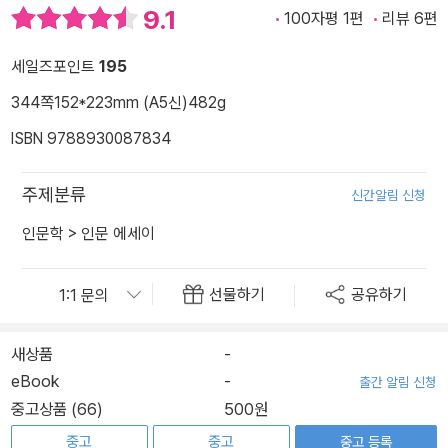
9.1
100자평 1편
리뷰 6편
세일즈포인트
195
344쪽
152*223mm (A5신)
482g
ISBN 9788930087834
주제분류
신간알림 신청
인문학
>
인문 에세이
선물하기
공유하기
새상품
-
eBook
-
출간 알림 신청
중고상품 (66)
500원
중고
중고
중고 등록