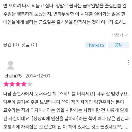
고 있습니다. 천천히 음미할 수 있는 느린 책으로 시적이면서 교훈이
‘우수교육상’을 받기도 하였다. 하지만 학생들로부터 장난삼아 받은
는 길인줄 모르겠지만남들 하는 만큼은 해야될 것 같고 불안해서 이
면 오히려 다시 되묻고 싶다. 정말로 불타는 금요일밤을 즐길만큼 일
있어 가슴과 머리를 동시에 만족시켜 주는 책입니다. <상상력에 엔
‘선생니므상’을 가장 자랑스러워한다.저서로는 교보문고 정치사회부
러저리 휩쓸려 다니다 그렇게 사는게 힘들어 질때, 문득 우울하고, 위
주일을 행복하게 보냈는지. 변화무쌍한 이 시대를 살아가는 많은 현
진을 달아라>라는 베스트셀러를 쓴 현 계명대 교수로 계신 임헌우 교
분에서 60주가 넘게 베스트셀러를 기록했던《상상력에 엔진을 달아
로받고 싶어질때가 종종...어쩌면 매일 매일이 그렇기도 할때, <스티
대인들에게 불타는 금요일은 즐거움을 만끽하는 것이 아니라 오히려
수의 책입니다. 여름에 도서관에서 진행된 그의 강연에 다녀왔었습니
라》가 있으며,《새로운 편집디자인》(공저),《디자인 방법론》(공편역),
브를 버리세요>를 펼쳐들고임헌우 교수님과 '내' 이야기를, 삶의 대화
변화없는 일상에서의 탈출이 아닐까? 아니 오히려 이탈이라는 말이
다. 디자인학과 교수로 계시지만 디자인에 푹 빠져 다방면에 진취적
《멋지게 실수하라》(번역 및 디자인),《인문학콘서트2》(공저) 등의 책
더보기
를 나눈다. '바닥의 문장을 쓰면서...모든 사람들이 끝이라 말하는 곳,
어쩌면 더 어울릴지도 모르겠다. 살아가는 매 순간마다 자신을 억누
으로 디자인을 접목시키시는 모습이 좋아 보였습니다. 창조적인 사람
을 펴냈다.삼성전자, 삼성생명, 신세계, 롯데홈쇼핑, 롯데건설, GS건
그곳에서 숨 쉬는 것조차 힘겨워하는 당신에게 이 글을 바칩니다.' 이
공감 (
0
)
댓글 (0)
르고 그저 조직이 또는 사회가 요구하는 삶을 이어가는 것은 아닐까?
이 되기 위한 인문학 강연으로 많은 자극과 즐거움을 얻은 시간이였
설, 포스텍 등 많은 기업과 단체에서 인문적 상상력과 창조성, 디자인
글로 시작하는 마음의 이야기바닥에 있기에 꿈을 꿀수 있고 하늘을
자기 자신을 점점 더 망각해 가면서.. 그렇게 삶에 익숙해져서 두근거
습니다. 저자의 에너지 넘치는 강연과 달리 책은 차분하면서도 잔잔
씽킹 등으로 400여 회의 특강을 진행하였으며, 최근에는 인문학 강
볼수 있다는 다정한 위로 한마디가... 취업에 힘들어 할때 건내는세상
림 없는 하루하루 보내는 우리에게 다시금 활력을 찾도록 잔잔한 메
메뉴
한 힘이 느껴져 가볍게 시처럼 읽으면 되리라 생각했던 초반의 가벼
의로 그 지평을 넓혀 가고 있다.중앙대학교 대학원에서 디자인학 박
이 이 세상이 뭔가 잘못 된거라고 같이 말해주는 그 이야기가... 가끔
시지를 던져주는 책을 소개합니다.지금 현실에 안주하여서 가지고 있
운 마음가짐이 180도 달라집니다. 삶에서 얻은 교훈을 다른 유명인
사학위를 받았고, 현재 계명대학교 시각디자인과 교수로 재직하고 있
chuhi75
2014-12-01
은 생각을 버려두고 멍때리기도 하고,철들지 말라고 하는 그 말들
는 것을 버리는 것을 두려워한다면 아무것도 바꿀수 없다고 말한다.
의 실례를 들어 재미있게 들려줍니다. 진지하면서도 무겁지 않아 감
으며, 또한 디자인센터장을 맡고 있다.파버카스텔 250주년 기념 초
이 그러면서 책좀 보라고 충고하고그 속에서 스스로를 돌아 보라고
자신을 들여다보고 자신을 위한 것이 아니면 버릴수 있는 용기를 가
성적으로도 읽는 리듬이 생기고 찐득한 잔소리처럼 들리지 않아 깔끔
대... 전을 비롯하여 13회의 개인전을 개최하였고, 프랑크푸르트 북페
나남 출판사에서 보내주신 책 [스티브를 버리세요] 너무 잘 받았구요.
하는 조언이 어느덧 지쳐 쓰러질 것 같고숨이 꽉 막혀 죽을것 같은 나
져야한다고 강조하고 있다. 나 자신을 억누르고 남들처럼 스마트폰에
하게 읽을 수 있는 책입니다. 그의 강연에서도 느꼈지만 진솔함과 담
어, 서울국제북아트, 부산국제디자인 등의 수많은 국내외 단체전에
덕분에 즐거운 주말 보냈답니다.^^이 책의 작가인 임헌우라는 분이
에게크게 한번 숨을 쉴수 있게 해준다. 한 숨 한번 쉬고나면이젠 용기
빠져 있는 자신의 모습에 만족하는가? 현실에서 벗어난다는 것이 두
백함이 그대로 묻어납니다. 지식인의 허세가 없어 읽기 편한 책입니
참여하였다. 대구MBC, TBC, 대전MB, KTV, KBS FM 등의 방송
교수라는 직과 디자이너라는 업을 사랑하는 사람이란 건 새롭게 알게
를 준다. 삶은 여행이니 훌쩍 떠나보라고,자신감을 가지고 무엇이든
려워 벗어나지 않으려고 발버둥 치고 있는 자신의 모습이 보이는 것
다. 표지에는 엿장수가 엿가락을 자르고 리듬을 만들어내는 엿가위가
에 출연하기도 했다.하지만 임헌우 교수는 세상의 모든 이력이나 가
된 사실이네요. [상상력에 엔진을 달아라]라는 책이 꽤나 많은 관심과
해보라고,언젠가는 끝나는 삶 하루 하루 충실하며즐기기에도 부족하
같다. 네잎클로버를 가지려면 누군가 가져다 주기를 기다리지 말고
있습니다. 엿장수 마음대로라는 말이 있지요. 우리는 우리 삶을 내 마
치보다 일요일 저녁의 ‘책 읽는 시간’을 가장 사랑한다. 특히 읽고 싶
호평속에 자리잡은 것 같은데 전 이 책이 있다는 것도 몰랐네요^^;; 이
다고. 그래 참 많은 이야기들을 하고 있다.참 많은 대화를 통해서 뭔가
풀밭으로 나가서 부지런히 살필 수밖에 없다는 말이 가슴 깊이 새겨