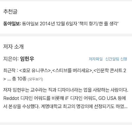
혁신은 그렇게 만들어지기 때문입니다.
제목만 보면 경영이나 혁신에 관련된책이라 생각할 수도 있을 것입니
추천글
다.
동아일보:
동아일보 2014년 12월 6일자 '책의 향기/한 줄 생각'
하지만 이 책은 사람과 인생에 관한 것들입니다.
이 책에서 저는많은 사람들이 상식으로 생각했던 것과는상반되는 말
을 던질 것입니다.
저자 소개
지은이:
임헌우
저자파일
신간알림 신청
최근작 :
<호모 유니쿠스>
,
<스티브를 버리세요>
,
<인문학 콘서트 2
>
… 총 10종
(모두보기)
저자 임헌우는 교수라는 직과 디자이너라는 업을 사랑하는 사람이다.
Reddot 디자인 어워드를 비롯해 iF 디자인 어워드, GD USA 등에
서 본상을 수상했다. 계명대학교 최고의 명강의에 선정되기도 하였
고, ‘우수교육상’을 받기도 하였다. 하지만 학생들로부터 장난삼아 받
은 ‘선생니므상’을 가장 자랑스러워한다. 저서로는 스테디셀러를 기
록했던 《상상력에 엔진을 달아라》와 《스티브를 버리세요》,《인문학