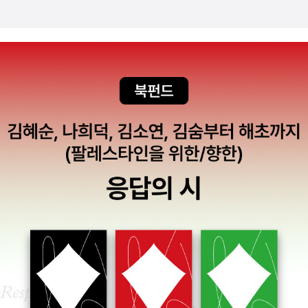
둥 사는 이유가 다 행복하고자 그러는건데 가끔은 그 우선순위들이
서 다름을 발견하긴 어렵습니다. 우린 차별화란 말을참 많이 들어 온
뒤바껴서 탈이라는 말씀;; 마직막부분에 작가가 사랑의 기억에 관한
것 같습니다.기획에서, 마케팅에서,강의 속에서, 책 속에서...그런데
단편소설을 시적으로 표현했던데 정말 또 한번 충격이네요. 독서광은
그 차별화란 말은토익 점수에서의 차별화가 아니라는 것쯤은다 알고
달라도 다르네요. 언젠가 이 작가가 소설을 써서 크게 사고 한번 치지
잇을 것입니다.비슷한 스펙 안에서의 차별화는 근소한 차이를 만들
않을까 싶어지네요..ㅎㅎㅎㅎㅎ우리안에 가두고 있는 고정관념들 새
뿐,크게 다르지 않습니다. 진정한 차이는기원이 다른 것입니다. 진정
로운 시각으로 새로운 생각이라는 가위로 힘껏 잘라내어 보자구요!
한 차별화는뿌리부터 다른 것입니다. 취업의 정석 같은 참고서적은당
신의 차별화에 크게 도움이 되지 않을 것입니다.모두 같은 책을 보고,
모두 같은 웹사이트를 참조한다면어쩌면 모두 비슷한 이력과비슷한
자기소개서만 생산될 것입니다. 스펙을 공부처럼 준비한다면당신은
금방 질리게 됩니다.스펙이 의무나 과제로 변하는 순간,그것은 스펙
이 아니라당신 내부에 스트레스를 쌓는 것입니다.스트레스로 만들어
진 스펙은지루합니다.재미가 없습니다.기대가 없습니다.따라서 감동
이 없습니다. 진정한 스펙은 남과 다른 것입니다.그것은 스터디 그룹
에 참여하고,취업성공사례를 탐색한다고 형성되지 않습니다.진짜 스
펙은 학력이나 학점이 아닌 것입니다.진자 스펙은 자격증도, 영어 성
적도 될 수 없습니다. 이렇게 해보면 어떨까요?스펙을 쌓지 말고, 당