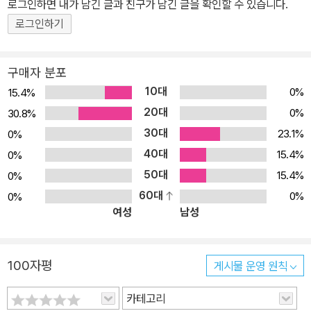
로그인하면 내가 남긴 글과 친구가 남긴 글을 확인할 수 있습니다.
인터뷰를 보다 효과적으로 수행할 수 있는 다양한 지침들을 정리하는
로그인하기
데 역점을 두었다. 이는 곧 앞서 1부에서 마련한 지형도를 가지고 미
디어 인터뷰라는 여정에 직접 뛰어들기 위한 준비이다. 성공적인 인
구매자 분포
터뷰를 위한 전략적 기법을 다양한 각도에서 다루고 있는데, 인터뷰
10대
0%
15.4%
대상 섭외에서 질문짜기, 기사작성에 이르기까지 인터뷰의 전 과정을
20대
0%
30.8%
흥미로운 다양한 사례들과 함께 제시한다. 새롭게 추가된 책의 제 3
30대
23.1%
0%
부에서는 뉴 저널리즘과 내러티브 리포팅을 다룬다. 특히 뉴 저널리
40대
즘의 역사로 볼 수 있는 한국 근대 언론의 사례가 풍부하게 추가되었
15.4%
0%
으며 최근 부쩍 늘어난 방송인터뷰의 기능과 유형, 윤리에 관해서도
50대
15.4%
0%
심도 있는 논의가 진행된다. 이 책은 과거 어느 때보다 높은 위상을 차
60대
0%
0%
여성
남성
지하고 있는 오늘날의 미디어 인터뷰를 이해하는 데 훌륭한 길잡이가
되어줄 것이다.
100자평
게시물 운영 원칙
카테고리