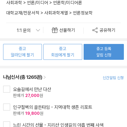
사회과학
>
언론/미디어
>
언론학/미디어론
대학교재/전문서적
>
사회과학계열
>
언론정보학
선물하기
공유하기
중고
중고
중고 등록
알라딘에 팔기
회원에게 팔기
알림 신청
나남신서 (총 1265권)
신간알림 신청
오솔길에서 만난 다산
판매가
27,000
원
인구절벽의 골든타임 - 지역대학 생존 리포트
판매가
19,800
원
느린 시간의 선물 - 지리산 인생길의 아홉 번째 사색