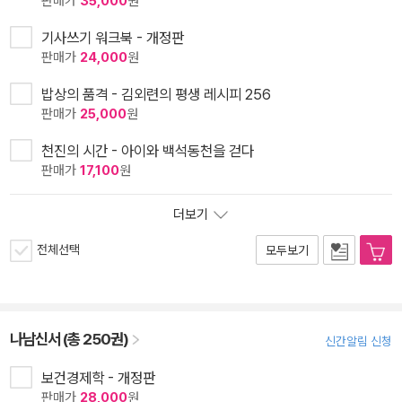
판매가
35,000
원
기사쓰기 워크북 - 개정판
판매가
24,000
원
밥상의 품격 - 김외련의 평생 레시피 256
판매가
25,000
원
천진의 시간 - 아이와 백석동천을 걷다
판매가
17,100
원
더보기
전체선택
모두보기
나남신서 (총 250권)
신간알림 신청
보건경제학 - 개정판
판매가
28,000
원