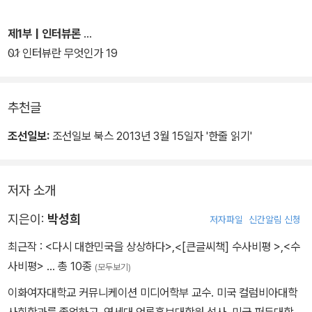
제1부 | 인터뷰론
01 인터뷰란 무엇인가 19
추천글
조선일보:
조선일보 북스 2013년 3월 15일자 '한줄 읽기'
저자 소개
지은이:
박성희
저자파일
신간알림 신청
최근작 :
<다시 대한민국을 상상하다>
,
<[큰글씨책] 수사비평 >
,
<수
사비평>
… 총 10종
(모두보기)
이화여자대학교 커뮤니케이션 미디어학부 교수. 미국 컬럼비아대학