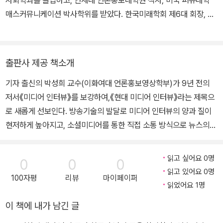
사회학과를 졸업하고, 연세대 언론홍보대학원 석사, 미국 퍼듀대학
매스커뮤니케이션 박사학위를 받았다. 한국미래학회 제6대 회장, 조
선일보 기자, 동아일보 객원 논설위원을 지냈다.
출판사 제공 책소개
기자 출신의 박성희 교수(이화여대 언론홍보영상학부)가 9년 전의
저서《미디어 인터뷰》를 보강하여,《현대 미디어 인터뷰》라는 제목으
로 새롭게 선보인다. 방송기술의 발달로 미디어 인터뷰의 양과 질이
현저하게 높아지고, 소셜미디어를 통한 직접 소통 방식으로 뉴스의
공적 영역이 새로이 자리매김하고 있는 오늘날, 저자의 노력은 매우
시의적절하다. 이 책의 제 1부에서는 인터뷰를 ‘수단’으로 이해하기에
읽고 싶어요 0명
0
0
0
앞서 인간 커뮤니케이션의 주요 현상의 하나로 이해하는 데 중점을
읽고 있어요 0명
100자평
리뷰
마이페이퍼
두었다. 커뮤니케이션 이론에 기반해 인터뷰의 의미와 역사, 유형과
읽었어요 1명
과정 그리고 인터뷰에 수반하는 윤리 문제를 다룬다. 이는 ‘미디어 인
이 책에 내가 남긴 글
터뷰’가 커뮤니케이션이라는 큰 틀 안에서 어디에 위치하고 있는지
지형도(road map)를 마련하는 것을 돕는다. 제 2부에서는 미디어