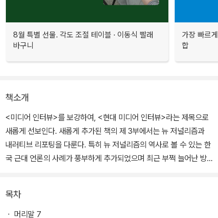
8월 특별 선물. 각도 조절 테이블 · 이동식 빨래
가장 빠르게
바구니
합
책소개
<미디어 인터뷰>를 보강하여, <현대 미디어 인터뷰>라는 제목으로
새롭게 선보인다. 새롭게 추가된 책의 제 3부에서는 뉴 저널리즘과
내러티브 리포팅을 다룬다. 특히 뉴 저널리즘의 역사로 볼 수 있는 한
국 근대 언론의 사례가 풍부하게 추가되었으며 최근 부쩍 늘어난 방
송인터뷰의 기능과 유형, 윤리에 관해서도 심도 있는 논의가 진행된
다.
목차
ㆍ 머리말 7