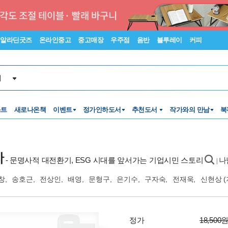
알라딘굿즈
온라인중고
중고매장
우주점
음반
블루레이
커피
서
스트
새로나온책
이벤트
정가인하도서
추천도서
작가와의 만남
북
다
- 문명사적 대전환기, ESG 시대를 앞서가는 기업시민 스토리
나
|
창
,
송호근
,
전상인
,
배영
,
문형구
,
은기수
,
구자숙
,
전재욱
,
신현상
(
정가
18,500