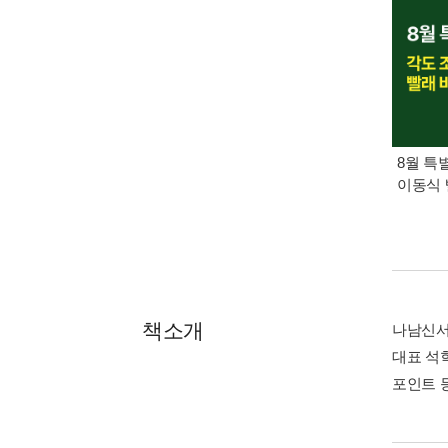
8월 특
이동식 
책소개
나남신서
대표 석
포인트 