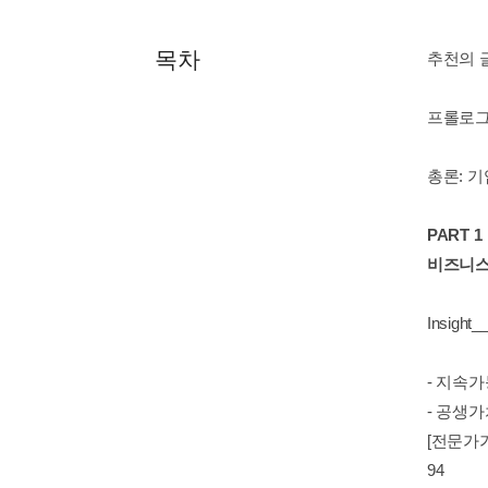
목차
추천의 
프롤로그
총론: 
PART 1
비즈니스
Insight
- 지속
- 공생
[전문가
94