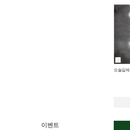
오솔길에
이벤트