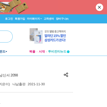
로그인
회원가입
마이페이지
고객센터
장바구니
(0)
투비컨티뉴드
펀드
북플
서재
창작플랫폼
투비컨티뉴드
남신서 2098
지은이)
나남출판
2021-11-30
원