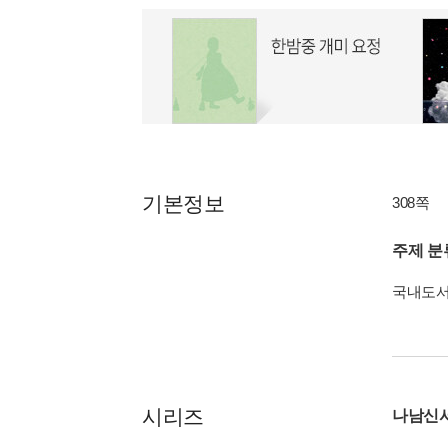
기본정보
308쪽
주제 분
국내도
시리즈
나남신