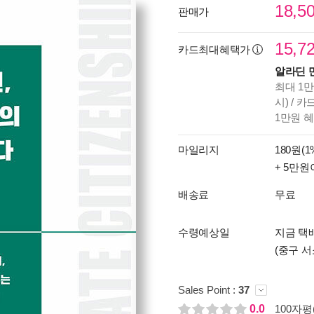
18,5
판매가
15,7
카드최대혜택가
알라딘 
최대 1만
시) / 
1만원 
마일리지
180원(1
+ 5만원
배송료
무료
수령예상일
지금 택배
(중구 서
Sales Point :
37
0.0
100자평(