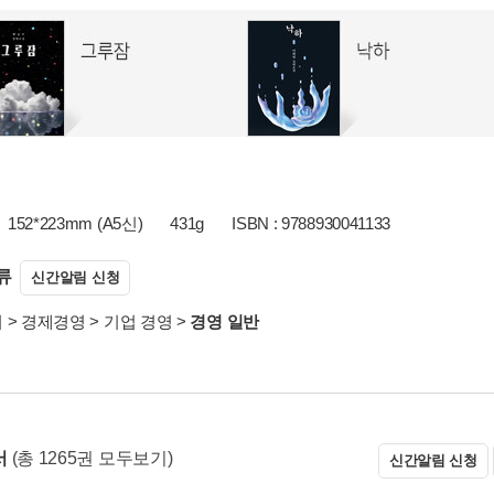
152*223mm (A5신)
431g
ISBN : 9788930041133
류
신간알림 신청
서
>
경제경영
>
기업 경영
>
경영 일반
서
(총 1265권 모두보기)
신간알림 신청