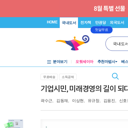
HOME
전자책
만권당
외국도서
국내도서
첫달무료
국내도
분야보기
오뒷세이아
추천마법사
베
무료배송
소득공제
기업시민, 미래경영의 길이 되
곽수근
,
김동재
,
이상현
,
유규창
,
김용진
,
신호