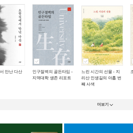
서 만난 다산
인구절벽의 골든타임
-
느린 시간의 선물
- 지
지역대학 생존 리포트
리산 인생길의 아홉 번
째 사색
더보기