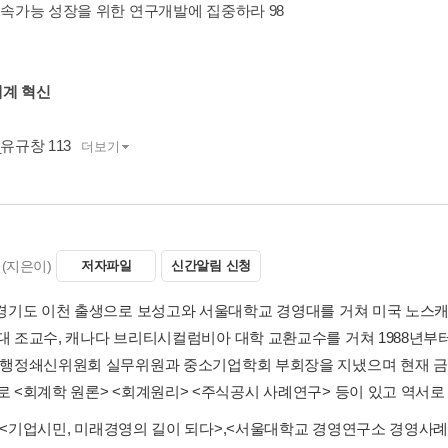
 지속가능 성장을 위한 연구개발에 집중하라 98
계 혁신
__유규창 113
더보기
(지은이)
저자파일
신간알림 신청
년 경기도 이천 출생으로 보성고와 서울대학교 경영대를 거쳐 미국 노스
민대 조교수, 캐나다 브리티시컬럼비아 대학 교환교수를 거쳐 1988년
. 행정쇄신위원회 실무위원과 중소기업학회 부회장을 지냈으며 현재
서로 <회계학 원론> <회계원리> <주식공시 사례연구> 등이 있고 역서로
<기업시민, 미래경영의 길이 되다>
,
<서울대학교 경영연구소 경영사례 