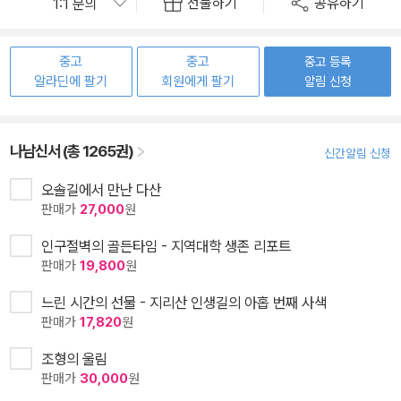
선물하기
공유하기
중고
중고
중고 등록
알라딘에 팔기
회원에게 팔기
알림 신청
나남신서 (총 1265권)
신간알림 신청
오솔길에서 만난 다산
판매가
27,000
원
인구절벽의 골든타임 - 지역대학 생존 리포트
판매가
19,800
원
느린 시간의 선물 - 지리산 인생길의 아홉 번째 사색
판매가
17,820
원
조형의 울림
판매가
30,000
원