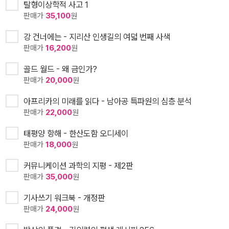
탈형이상학적 사고 1
판매가
35,100
원
강 건너에는 - 지리산 인생길의 여덟 번째 사색
판매가
16,200
원
골드 월드 - 왜 금인가?
판매가
20,000
원
아프리카의 미래를 읽다 - 남아공 특파원의 심층 분석
판매가
22,000
원
태평양 항해 - 한산도함 오디세이
판매가
18,000
원
커뮤니케이션 과학의 지평 - 제2판
판매가
35,000
원
기사쓰기 워크북 - 개정판
판매가
24,000
원