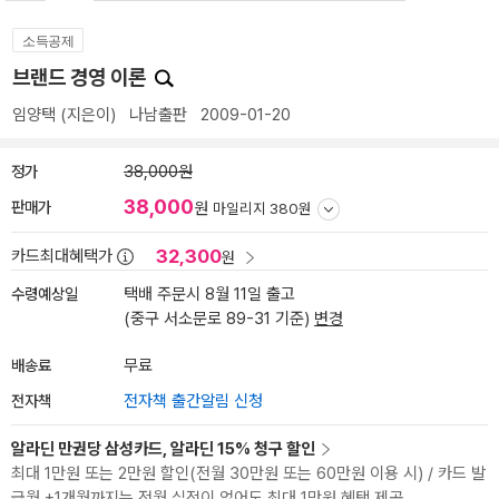
소득공제
브랜드 경영 이론
임양택
(지은이)
나남출판
2009-01-20
정가
38,000원
38,000
판매가
원
마일리지 380원
32,300
카드최대혜택가
원
수령예상일
택배 주문시 8월 11일 출고
(중구 서소문로 89-31 기준)
변경
배송료
무료
전자책
전자책 출간알림 신청
알라딘 만권당 삼성카드, 알라딘 15% 청구 할인
최대 1만원 또는 2만원 할인(전월 30만원 또는 60만원 이용 시) / 카드 발
급월 +1개월까지는 전월 실적이 없어도 최대 1만원 혜택 제공