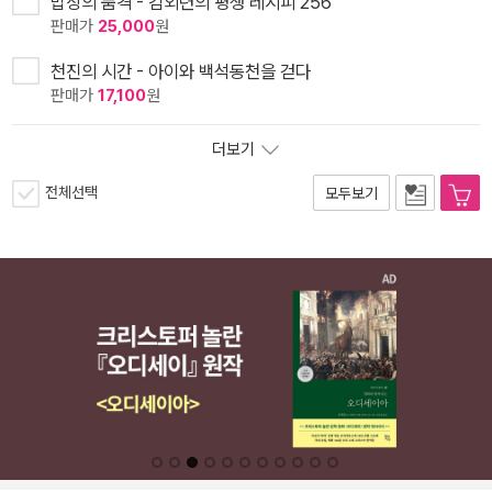
밥상의 품격 - 김외련의 평생 레시피 256
판매가
25,000
원
천진의 시간 - 아이와 백석동천을 걷다
판매가
17,100
원
더보기
전체선택
모두보기