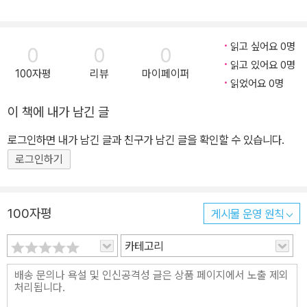
(1979. 7.~2014. 2.) - 한양대학교 경제금융대학 학장(2001. 3.~2
002. 8.; 2006. 8.~2008. 7.) - 한국예탁결제원 상임감사(2012.
8. 12.~2014. 10. 29.) - (사)아시아평화경제연구원 이사장(2012.
읽고 싶어요 0명
0
0
0
8.~현재) - International Journal of Asian Economics의 편집
읽고 있어요 0명
100자평
리뷰
마이페이퍼
인(Editor-in-Chief, 2010. 3.~현재) - 미국 Oklahoma 州의 명예
읽었어요 0명
부지사(2002. 7. 25.~2006. 7.) - 민주평화통일자문회의 상임위원
이 책에 내가 남긴 글
(2011. 6.~2013. 5.) 및 자문위원(2013. 6.~현재)(경제과학기술위
원회 소속) - 재정경제부 금융발전심의회 위원(1992. 9.~1995. 8.)
로그인하면 내가 남긴 글과 친구가 남긴 글을 확인할 수 있습니다.
- 국방부 정책자문위원(1988. 1.~2005. 2.) - 보건사회부 국민복지
로그인하기
연금실시준비위원(1984. 9.~1986. 8.) 수상 - 한양대학교 ｢백남학
술상｣(2002. 5. 15.) - 미국 BWW Society: ｢세계 문제 및 해결 학
100자평
게시물 운영 원칙
술상｣(Global Issues & Solutions Award)(프랑스 파리, 2002.
8. 8.) - 캐나다 IIAS(International Institute for Advanced Stu
카테고리
dies in Systems Research and Cybernetics): ｢우수학술상｣
(Outstanding Scholarly Contribution Award)(독일 바덴바덴,
2008. 7. 30.