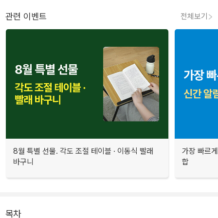
관련 이벤트
전체보기
8월 특별 선물. 각도 조절 테이블 · 이동식 빨래
가장 빠르게
바구니
합
목차