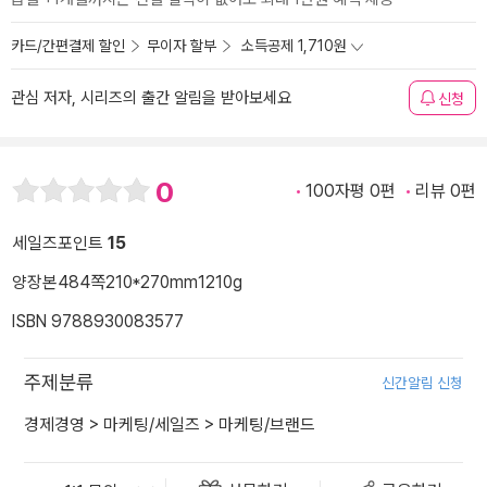
카드/간편결제 할인
무이자 할부
소득공제 1,710원
관심 저자, 시리즈의 출간 알림을 받아보세요
신청
0
100자평 0편
리뷰 0편
세일즈포인트
15
양장본
484쪽
210*270mm
1210g
ISBN 9788930083577
주제분류
신간알림 신청
경제경영
>
마케팅/세일즈
>
마케팅/브랜드