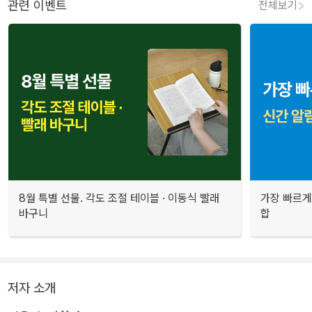
관련 이벤트
전체보기
8월 특별 선물. 각도 조절 테이블 · 이동식 빨래
가장 빠르게
바구니
합
저자 소개