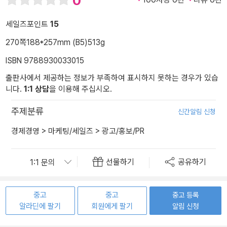
0
세일즈포인트
15
270쪽
188*257mm (B5)
513g
ISBN 9788930033015
출판사에서 제공하는 정보가 부족하여 표시하지 못하는 경우가 있습
니다.
1:1 상담
을 이용해 주십시오.
주제분류
신간알림 신청
경제경영
>
마케팅/세일즈
>
광고/홍보/PR
선물하기
공유하기
중고
중고
중고 등록
알라딘에 팔기
회원에게 팔기
알림 신청