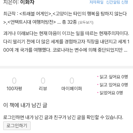
지은이:
이화자
저자파일
신간알림 신청
최근작 :
<트래블 어게인>
,
<고양이는 타인의 행복을 탐하지 않는다
>
,
<언택트시대 여행처방전>
… 총 32종
(모두보기)
과거나 미래보다는 현재 마음이 이끄는 일을 따르는 현재주의자이다.
다리 떨리기 전에 더 많은 세계를 경험하고자 직장을 내던지고 세계 1
00여 개 국가를 여행했다. 코로나라는 변수에 의해 중단되었지만 갇
혀 지낸 시간 동안에도 끝없이 여행을 그리워하며 여행을 기록하는
일로 버텼다. 다시 하늘길이 열리기만 하면 더는 미루지 않고 떠나려
는 이들에게, 여기만은 꼭 가 봤으면 하는 마음으로 이 책을 썼다. 세
읽고 싶어요 0명
0
0
0
계 여행기 《여행에 미치다》, 《여행처방전》, 《비긴어게인 여행》, 코로
읽고 있어요 0명
100자평
리뷰
마이페이퍼
나 시대 국내 여행기 《언택트시대 여행처방전》, 세계 고양이 사진을
읽었어요 0명
담은 《고양이는 타인의 행복을 탐하지 않는다》를 썼다. 연세대학교
이 책에 내가 남긴 글
국문학과를 나와 대홍기획과 제일기획 카피라이터, 호남대 광고학 교
수를 역임했다. Facebook Instagram. @hwajalee
로그인하면 내가 남긴 글과 친구가 남긴 글을 확인할 수 있습니다.
로그인하기