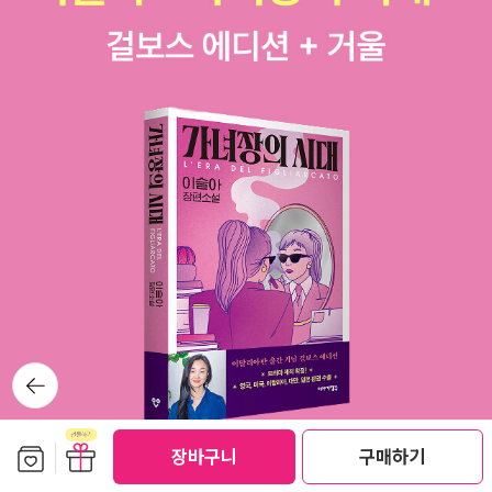
뒤로가
기
보관함담기
선물하기
장바구니
구매하기
선물하기