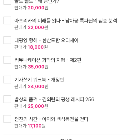
골드 월드 - 왜 금인가?
판매가
20,000
원
아프리카의 미래를 읽다 - 남아공 특파원의 심층 분석
판매가
22,000
원
태평양 항해 - 한산도함 오디세이
판매가
18,000
원
커뮤니케이션 과학의 지평 - 제2판
판매가
35,000
원
기사쓰기 워크북 - 개정판
판매가
24,000
원
밥상의 품격 - 김외련의 평생 레시피 256
판매가
25,000
원
천진의 시간 - 아이와 백석동천을 걷다
판매가
17,100
원