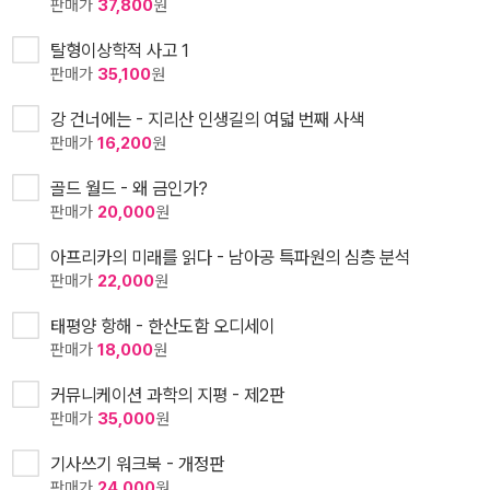
판매가
37,800
원
탈형이상학적 사고 1
판매가
35,100
원
강 건너에는 - 지리산 인생길의 여덟 번째 사색
판매가
16,200
원
골드 월드 - 왜 금인가?
판매가
20,000
원
아프리카의 미래를 읽다 - 남아공 특파원의 심층 분석
판매가
22,000
원
태평양 항해 - 한산도함 오디세이
판매가
18,000
원
커뮤니케이션 과학의 지평 - 제2판
판매가
35,000
원
기사쓰기 워크북 - 개정판
판매가
24,000
원