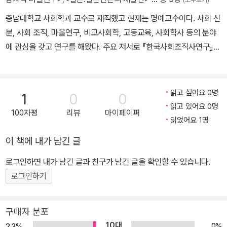
충남대학교 사회학과 교수로 재직했고 현재는 명예교수이다. 사회 신
분, 사회 조직, 마을연구, 비교사회학, 고등교육, 사회학사 등의 분야
에 관심을 갖고 연구를 해왔다. 주요 저서로 『한국사회조직사연구』(1
992), 『한국사회사의 이해』(공편저, 1995), 『차별과 연대』(1998),
『충남지역 마을연구－비교와 종합』(편저, 2011) 등이 있고, 마을연
구단의 공동연구원들과 함께 「충남지역 마을지총서」(전 14권)를 펴
읽고 싶어요 0명
1
0
0
낸 바 있다. 최근에는 주로 한국사회학사에 관한 연구를 해오고 있다.
읽고 있어요 0명
100자평
리뷰
마이페이퍼
읽었어요 1명
이 책에 내가 남긴 글
로그인하면 내가 남긴 글과 친구가 남긴 글을 확인할 수 있습니다.
로그인하기
구매자 분포
10대
0%
2.3%