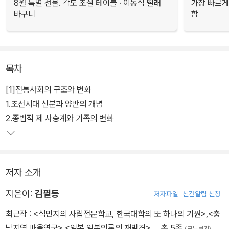
8월 특별 선물. 각도 조절 테이블 · 이동식 빨래
가장 빠르게
바구니
합
목차
[1]전통사회의 구조와 변화
1.조선시대 신분과 양반의 개념
2.종법적 제 사승계와 가족의 변화
저자 소개
지은이:
김필동
저자파일
신간알림 신청
최근작 :
<식민지의 사립전문학교, 한국대학의 또 하나의 기원>
,
<충
남지역 마을연구>
,
<일본.일본인론의 재발견>
… 총 5종
(모두보기)