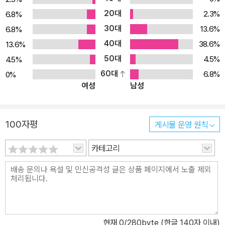
20대
2.3%
6.8%
30대
13.6%
6.8%
40대
38.6%
13.6%
50대
4.5%
4.5%
60대
6.8%
0%
여성
남성
100자평
게시물 운영 원칙
카테고리
현재
0
/280byte (한글 140자 이내)