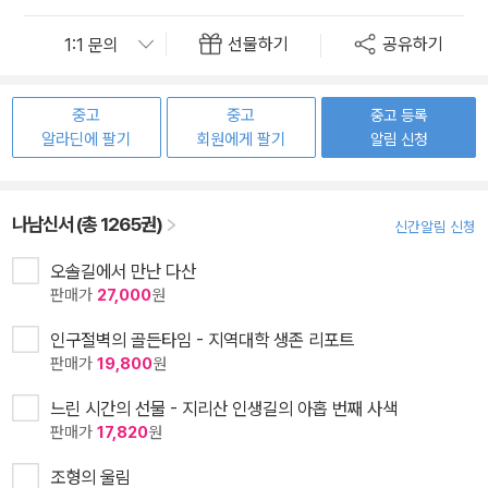
선물하기
공유하기
중고
중고
중고 등록
알라딘에 팔기
회원에게 팔기
알림 신청
나남신서 (총 1265권)
신간알림 신청
오솔길에서 만난 다산
판매가
27,000
원
인구절벽의 골든타임 - 지역대학 생존 리포트
판매가
19,800
원
느린 시간의 선물 - 지리산 인생길의 아홉 번째 사색
판매가
17,820
원
조형의 울림