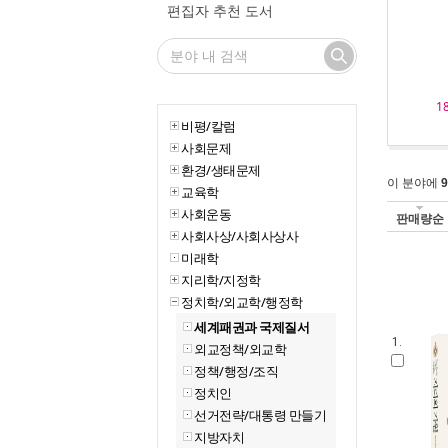
편집자 추천 도서
1
비평/칼럼
사회문제
환경/생태문제
이 분야에
9
교육학
사회운동
판매량순
사회사상/사회사상사
미래학
지리학/지정학
정치학/외교학/행정학
세계패권과 국제질서
1.
외교정책/외교학
정책/행정/조직
정치인
선거전략/대통령 만들기
지방자치