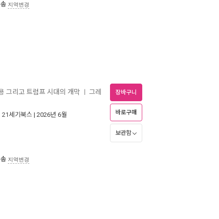
배송
지역변경
용 그리고 트럼프 시대의 개막
그레
ㅣ
장바구니
바로구매
|
21세기북스
| 2026년 6월
보관함
배송
지역변경