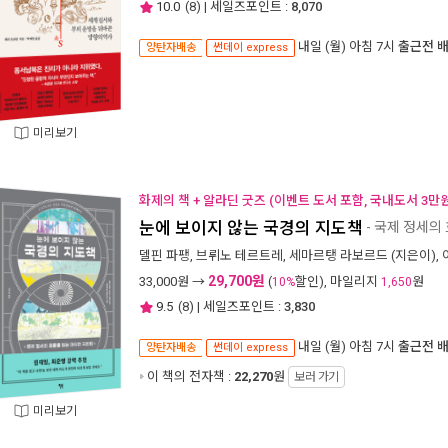
10.0
(
8
) | 세일즈포인트 :
8,070
내일 (월) 아침 7시
출근전 
양탄자배송
썬데이 express
미리보기
화제의 책 + 알라딘 굿즈 (이벤트 도서 포함, 국내도서 3만원
눈에 보이지 않는 국경의 지도책
- 국제 정세의
델핀 파팽
,
브뤼노 테르트레
,
세마르탱 라보르드
(지은이),
29,700원
33,000
원 →
(
할인), 마일리지
원
10%
1,650
9.5
(
8
) | 세일즈포인트 :
3,830
내일 (월) 아침 7시
출근전 
양탄자배송
썬데이 express
이 책의 전자책 :
22,270
원
보러 가기
미리보기