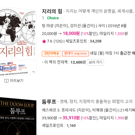
지리의 힘
- 지리는 어떻게 개인의 운명을, 세계사를
1
Choice
팀 마샬
(지은이),
김미선
(옮긴이) |
사이
| 2016년 8월
18,000원
20,000
원 →
(
할인), 마일리지
원
10%
1,000
7.6
(
126
) | 세일즈포인트 :
34,208
내일 (월) 아침 7시
출근전 
양탄자배송
썬데이 express
이 책의 전자책 :
12,600
원
보러 가기
미리보기
둠루프
- 경제, 정치, 지정학이 충돌하는 파멸의 고리
에스와르 S. 프라사드
(지은이),
박재영
(옮긴이) |
21세기
35,910원
39,900
원 →
(
할인), 마일리지
원
10%
1,990
세일즈포인트 :
1,160