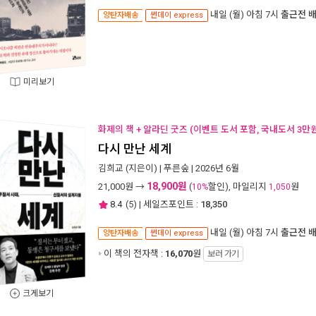
내일 (월) 아침 7시
출근전 
양탄자배송
썬데이 express
미리보기
화제의 책 + 알라딘 굿즈 (이벤트 도서 포함, 국내도서 3만원
다시 만난 세계
김희교
(지은이) |
푸른숲
| 2026년 6월
18,900원
21,000
원 →
(
할인), 마일리지
원
10%
1,050
8.4
(
5
) | 세일즈포인트 :
18,350
내일 (월) 아침 7시
출근전 
양탄자배송
썬데이 express
이 책의 전자책 :
16,070
원
보러 가기
크게보기