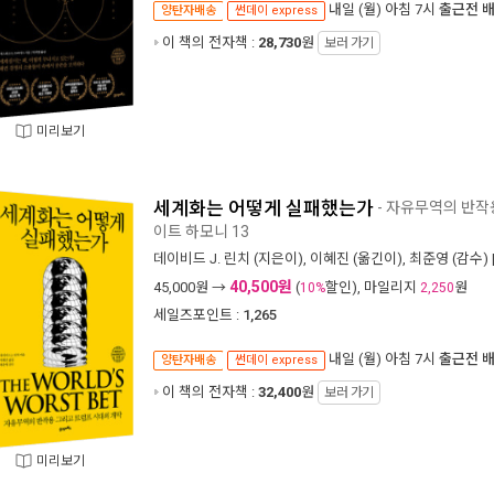
내일 (월) 아침 7시
출근전 
양탄자배송
썬데이 express
이 책의 전자책 :
28,730
원
보러 가기
미리보기
세계화는 어떻게 실패했는가
- 자유무역의 반작
이트 하모니 13
데이비드 J. 린치
(지은이),
이혜진
(옮긴이),
최준영
(감수) 
40,500원
45,000
원 →
(
할인), 마일리지
원
10%
2,250
세일즈포인트 :
1,265
내일 (월) 아침 7시
출근전 
양탄자배송
썬데이 express
이 책의 전자책 :
32,400
원
보러 가기
미리보기