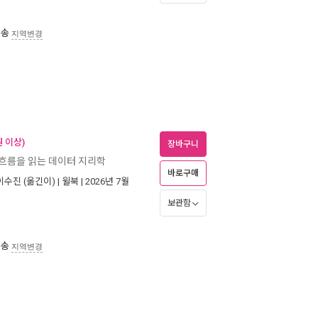
배송
지역변경
 이상)
장바구니
 흐름을 읽는 데이터 지리학
바로구매
이수진
(옮긴이) |
윌북
| 2026년 7월
보관함
배송
지역변경