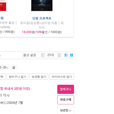
기원
단둥 프로젝트
박세연 옮김 |
로이킴(김상훈).김미영 지음 | 세
(RHK)
이지
 / 990원)
18,000
원(
10%
할인 / 1000원)
옵션 설정
25개
순
1~20
끝
선택
장바구니 담기
보관함 담기
마이리스트 담기
함 국내서 2만원 이상)
장바구니
의 역사
바로구매
K)
| 2026년 7월
보관함