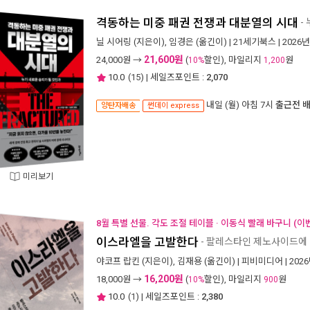
격동하는 미중 패권 전쟁과 대분열의 시대
-
닐 시어링
(지은이),
임경은
(옮긴이) |
21세기북스
| 2026
21,600원
24,000
원 →
(
할인), 마일리지
원
10%
1,200
10.0
(
15
) | 세일즈포인트 :
2,070
내일 (월) 아침 7시
출근전 
양탄자배송
썬데이 express
미리보기
8월 특별 선물. 각도 조절 테이블 · 이동식 빨래 바구니 (이
이스라엘을 고발한다
- 팔레스타인 제노사이드에
야코프 랍킨
(지은이),
김재용
(옮긴이) |
피비미디어
| 202
16,200원
18,000
원 →
(
할인), 마일리지
원
10%
900
10.0
(
1
) | 세일즈포인트 :
2,380