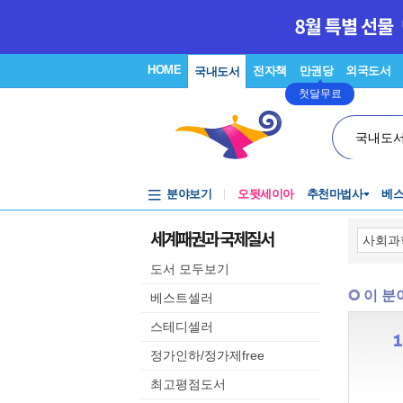
HOME
전자책
만권당
외국도서
국내도서
첫달무료
국내도
분야보기
오뒷세이아
추천마법사
베
세계패권과 국제질서
도서 모두보기
이 분
베스트셀러
스테디셀러
정가인하/정가제free
최고평점도서