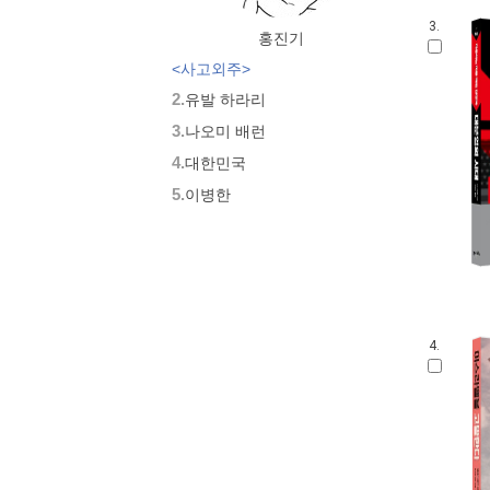
3.
홍진기
<사고외주>
2.
유발 하라리
3.
나오미 배런
4.
대한민국
5.
이병한
4.