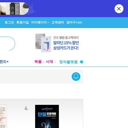
로그인
회원가입
마이페이지
고객센터
장바구니
(0)
투비컨티뉴드
펀드
북플
서재
창작플랫폼
투비컨티뉴드