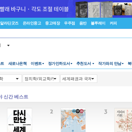
알라딘굿즈
온라인중고
중고매장
우주점
음반
블루레이
커피
서
스트
새로나온책
이벤트
정가인하도서
추천도서
작가와의 만남
북
야 신간 베스트