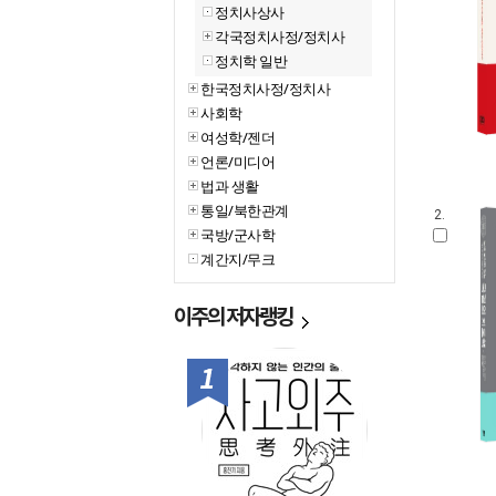
정치사상사
각국정치사정/정치사
정치학 일반
한국정치사정/정치사
사회학
여성학/젠더
언론/미디어
법과 생활
통일/북한관계
2.
국방/군사학
계간지/무크
이주의
저자랭킹
1위