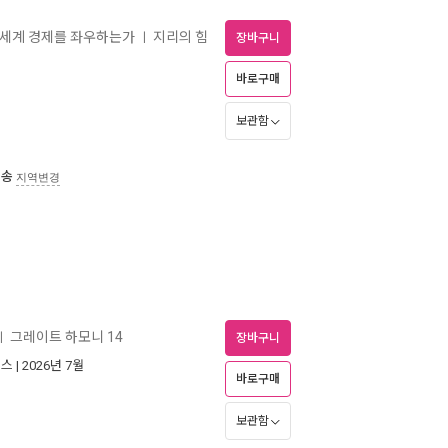
, 세계 경제를 좌우하는가
지리의 힘
ㅣ
장바구니
바로구매
보관함
배송
지역변경
그레이트 하모니 14
ㅣ
장바구니
북스
| 2026년 7월
바로구매
보관함