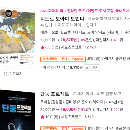
SNS 화제의 책 + 알라딘 굿즈 (이벤트 도서 포함, 국내도서
지도로 보아야 보인다
- 지도를 펼치지 않고는 지
지도로 보아야 보인다 1
수 없다
ㅣ
에밀리 오브리
,
프랭크 테타르
,
토마 앙사르
(지은이),
이수
26,820원
29,800
원 →
(
할인), 마일리지
원
10%
1,490
6.5
(
12
) | 세일즈포인트 :
12,478
내일 (월) 아침 7시
출근전 
양탄자배송
썬데이 express
이 책의 전자책 :
18,770
원
보러 가기
미리보기
단둥 프로젝트
- 21세기 하이브리드 전쟁 보고
로이킴(김상훈)
,
김미영
(지은이) |
세이지
| 2026년 6월
18,000원
20,000
원 →
(
할인), 마일리지
원
10%
1,000
10.0
(
5
) | 세일즈포인트 :
6,610
내일 (월) 아침 7시
출근전 
양탄자배송
썬데이 express