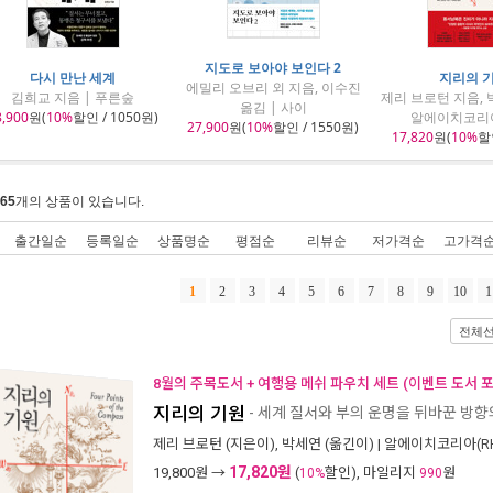
지도로 보아야 보인다 2
다시 만난 세계
지리의 
에밀리 오브리 외 지음, 이수진
김희교 지음 | 푸른숲
제리 브로턴 지음, 
옮김 | 사이
8,900
원(
10%
할인 / 1050원)
알에이치코리아
27,900
원(
10%
할인 / 1550원)
17,820
원(
10%
할인
65
개의 상품이 있습니다.
출간일순
등록일순
상품명순
평점순
리뷰순
저가격순
고가격
1
2
3
4
5
6
7
8
9
10
1
전체
8월의 주목도서 + 여행용 메쉬 파우치 세트 (이벤트 도서 포
지리의 기원
- 세계 질서와 부의 운명을 뒤바꾼 방향
제리 브로턴
(지은이),
박세연
(옮긴이) |
알에이치코리아(RH
17,820원
19,800
원 →
(
할인), 마일리지
원
10%
990