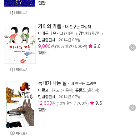
절판
미리보기
키이의 가출
-
내 친구는 그림책
다네무라 유키코
(지은이),
강방화
(옮긴이)
한림출판사
|
2014년 08월
9,000
9.6
원 (10% 할인 / 500원)
절판
미리보기
늑대가 나는 날
-
내 친구는 그림책
미로코 마치코
(지은이),
유문조
(옮긴이)
한림출판사
|
2014년 07월
12,600
9.6
원 (10% 할인 / 700원)
절판
미리보기