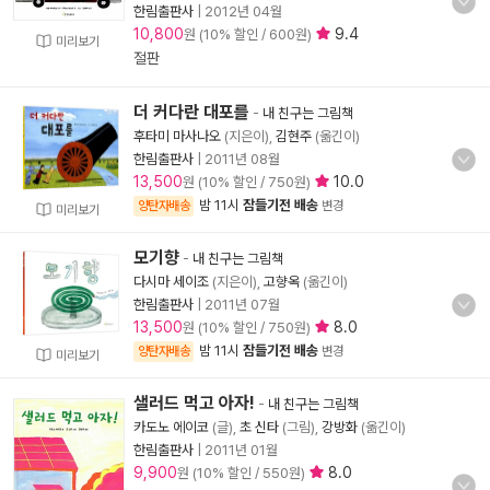
한림출판사
|
2012년 04월
10,800
9.4
원 (10% 할인 / 600원)
미리보기
절판
더 커다란 대포를
-
내 친구는 그림책
후타미 마사나오
(지은이),
김현주
(옮긴이)
한림출판사
|
2011년 08월
13,500
10.0
원 (10% 할인 / 750원)
밤 11시
잠들기전 배송
양탄자배송
변경
미리보기
모기향
-
내 친구는 그림책
다시마 세이조
(지은이),
고향옥
(옮긴이)
한림출판사
|
2011년 07월
13,500
8.0
원 (10% 할인 / 750원)
밤 11시
잠들기전 배송
양탄자배송
변경
미리보기
샐러드 먹고 아자!
-
내 친구는 그림책
카도노 에이코
(글),
초 신타
(그림),
강방화
(옮긴이)
한림출판사
|
2011년 01월
9,900
8.0
원 (10% 할인 / 550원)