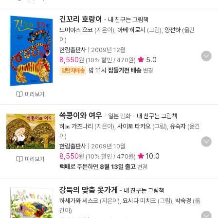
긴꼬리 호랑이
-
내 친구는 그림책
도미야스 요코
(지은이),
아베 히로시
(그림),
양선하
(옮긴
이)
한림출판사
|
2009년 12월
8,550
5.0
원 (10% 할인 / 470원)
밤 11시
잠들기전 배송
양탄자배송
변경
미리보기
쓱콩이와 여우
- 일본 민화
-
내 친구는 그림책
히노 가즈나리
(지은이),
사이토 타카오
(그림),
유숙자
(옮긴
이)
한림출판사
|
2009년 10월
8,550
10.0
원 (10% 할인 / 470원)
미리보기
택배
로 주문하면
8월 13일 출고
변경
강둑의 맞춤 옷가게
-
내 친구는 그림책
하세가와 세스코
(지은이),
요시다 미치코
(그림),
박숙경
(옮
긴이)