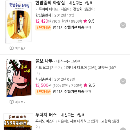
한밤중의 화장실
-
내 친구는 그림책
마루야마 아야코
(지은이),
강방화
(옮긴이)
한림출판사
|
2012년 10월
12,420
9.5
원 (10% 할인 / 690원)
밤 11시
잠들기전 배송
양탄자배송
변경
미리보기
울보 나무
-
내 친구는 그림책
카토 요코
(지은이),
미야니시 타츠야
(그림),
고향옥
(옮긴
이)
한림출판사
|
2012년 09월
13,500
9.5
원 (10% 할인 / 750원)
밤 11시
잠들기전 배송
양탄자배송
변경
미리보기
두더지 버스
-
내 친구는 그림책
우치노 마스미
(지은이),
사토 마사히코
(원작),
고향옥
(옮긴
이)