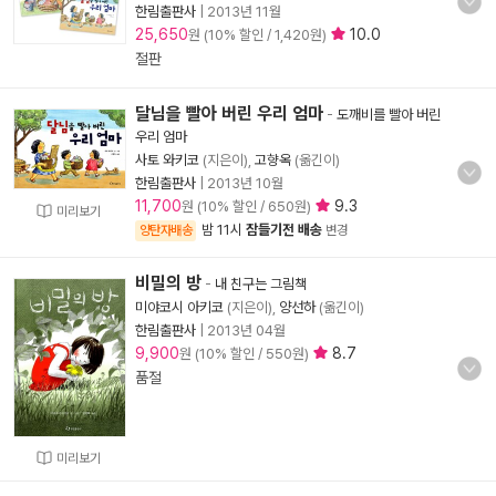
한림출판사
|
2013년 11월
25,650
10.0
원 (10% 할인 / 1,420원)
절판
달님을 빨아 버린 우리 엄마
-
도깨비를 빨아 버린
우리 엄마
사토 와키코
(지은이),
고향옥
(옮긴이)
한림출판사
|
2013년 10월
11,700
9.3
원 (10% 할인 / 650원)
미리보기
밤 11시
잠들기전 배송
양탄자배송
변경
비밀의 방
-
내 친구는 그림책
미야코시 아키코
(지은이),
양선하
(옮긴이)
한림출판사
|
2013년 04월
9,900
8.7
원 (10% 할인 / 550원)
품절
미리보기