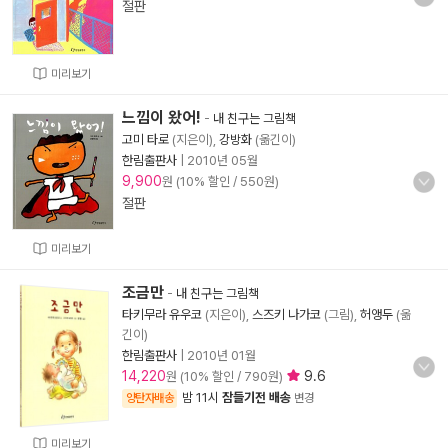
절판
미리보기
느낌이 왔어!
-
내 친구는 그림책
고미 타로
(지은이),
강방화
(옮긴이)
한림출판사
|
2010년 05월
9,900
원 (10% 할인 / 550원)
절판
미리보기
조금만
-
내 친구는 그림책
타키무라 유우코
(지은이),
스즈키 나가코
(그림),
허앵두
(옮
긴이)
한림출판사
|
2010년 01월
14,220
9.6
원 (10% 할인 / 790원)
밤 11시
잠들기전 배송
양탄자배송
변경
미리보기