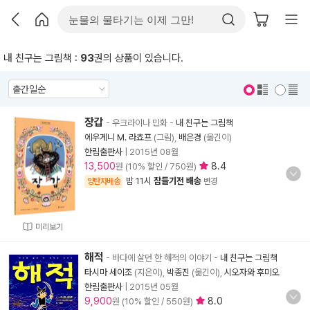
내 친구는 그림책 :
93
권의 상품이 있습니다.
표지 보기
표지 안보기
장갑
- 우크라이나 민화
-
내 친구는 그림책
에우게니 M. 라쵸프
(그림),
배은경
(옮긴이)
한림출판사
|
2015년 08월
13,500
8.4
원 (10% 할인 / 750원)
밤 11시
잠들기전 배송
양탄자배송
변경
미리보기
해적
- 바다에 살던 한 해적의 이야기
-
내 친구는 그림책
타시마 세이조
(지은이),
박종진
(옮긴이),
시오자와 후미오
한림출판사
|
2015년 05월
9,900
8.0
원 (10% 할인 / 550원)