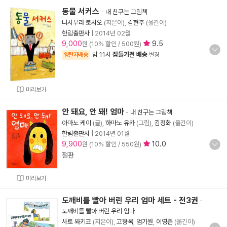
동물 서커스
-
내 친구는 그림책
니시무라 토시오
(지은이),
김현주
(옮긴이)
한림출판사
|
2014년 02월
9,000
9.5
원 (10% 할인 / 500원)
밤 11시
잠들기전 배송
양탄자배송
변경
미리보기
안 돼요, 안 돼! 엄마
-
내 친구는 그림책
아마노 케이
(글),
하마노 유카
(그림),
김정화
(옮긴이)
한림출판사
|
2014년 01월
9,900
10.0
원 (10% 할인 / 550원)
절판
미리보기
도깨비를 빨아 버린 우리 엄마 세트 - 전3권
-
도깨비를 빨아 버린 우리 엄마
사토 와키코
(지은이),
고향옥
,
엄기원
,
이영준
(옮긴이)