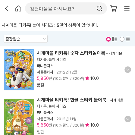
시계마을 티키톡! 놀이 시리즈 :
5
권의 상품이 있습니다.
표지 보기
표지 안보기
시계마을 티키톡! 숫자 스티커놀이북
-
시계마을
티키톡! 놀이 시리즈
퍼니플럭스
서울문화사
|
2012년 12월
5,850
10.0
원 (10% 할인 / 320원)
품절
시계마을 티키톡! 한글 스티커 놀이북
-
시계마을
티키톡! 놀이 시리즈
퍼니플럭스
서울문화사
|
2012년 11월
5,850
10.0
원 (10% 할인 / 320원)
절판