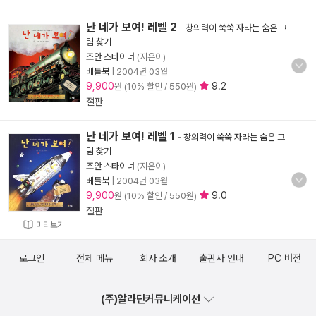
난 네가 보여! 레벨 2
-
창의력이 쑥쑥 자라는 숨은 그
림 찾기
조안 스타이너
(지은이)
베틀북
|
2004년 03월
9,900
9.2
원 (10% 할인 / 550원)
절판
난 네가 보여! 레벨 1
-
창의력이 쑥쑥 자라는 숨은 그
림 찾기
조안 스타이너
(지은이)
베틀북
|
2004년 03월
9,900
9.0
원 (10% 할인 / 550원)
절판
미리보기
로그인
전체 메뉴
회사 소개
출판사 안내
PC 버전
(주)알라딘커뮤니케이션