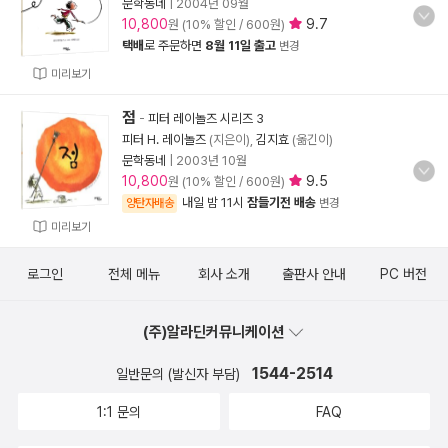
문학동네
|
2004년 09월
10,800
9.7
원 (10% 할인 / 600원)
택배
로 주문하면
8월 11일 출고
변경
미리보기
점
-
피터 레이놀즈 시리즈 3
피터 H. 레이놀즈
(지은이),
김지효
(옮긴이)
문학동네
|
2003년 10월
10,800
9.5
원 (10% 할인 / 600원)
내일 밤 11시
잠들기전 배송
양탄자배송
변경
미리보기
로그인
전체 메뉴
회사 소개
출판사 안내
PC 버전
(주)알라딘커뮤니케이션
1544-2514
일반문의 (발신자 부담)
1:1 문의
FAQ