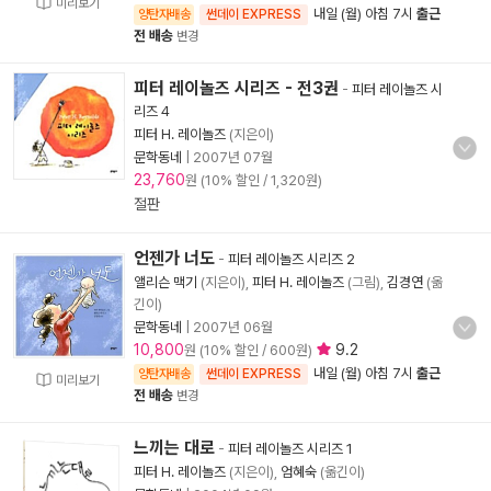
미리보기
내일 (월) 아침 7시
출근
양탄자배송
썬데이 EXPRESS
전 배송
변경
피터 레이놀즈 시리즈 - 전3권
-
피터 레이놀즈 시
리즈 4
피터 H. 레이놀즈
(지은이)
문학동네
|
2007년 07월
23,760
원 (10% 할인 / 1,320원)
절판
언젠가 너도
-
피터 레이놀즈 시리즈 2
앨리슨 맥기
(지은이),
피터 H. 레이놀즈
(그림),
김경연
(옮
긴이)
문학동네
|
2007년 06월
10,800
9.2
원 (10% 할인 / 600원)
내일 (월) 아침 7시
출근
양탄자배송
썬데이 EXPRESS
미리보기
전 배송
변경
느끼는 대로
-
피터 레이놀즈 시리즈 1
피터 H. 레이놀즈
(지은이),
엄혜숙
(옮긴이)