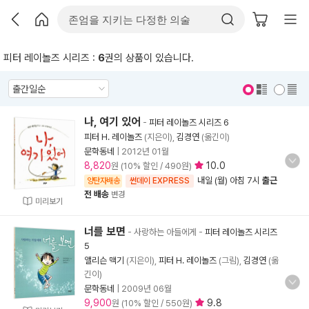
피터 레이놀즈 시리즈 :
6
권의 상품이 있습니다.
표지 보기
표지 안보기
나, 여기 있어
-
피터 레이놀즈 시리즈 6
피터 H. 레이놀즈
(지은이),
김경연
(옮긴이)
문학동네
|
2012년 01월
8,820
10.0
원 (10% 할인 / 490원)
내일 (월) 아침 7시
출근
양탄자배송
썬데이 EXPRESS
전 배송
변경
미리보기
너를 보면
- 사랑하는 아들에게
-
피터 레이놀즈 시리즈
5
앨리슨 맥기
(지은이),
피터 H. 레이놀즈
(그림),
김경연
(옮
긴이)
문학동네
|
2009년 06월
9,900
9.8
원 (10% 할인 / 550원)