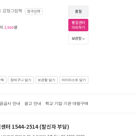
드 감정그림책
정가인하
품절
품절센터
리지
원
2,560
의뢰하기
보관함
선택
장바구니 담기
보관함 담기
마이리스트 담기
공급사 안내
광고 안내
학교·기업·기관 대량구매
센터 1544-2514 (발신자 부담)