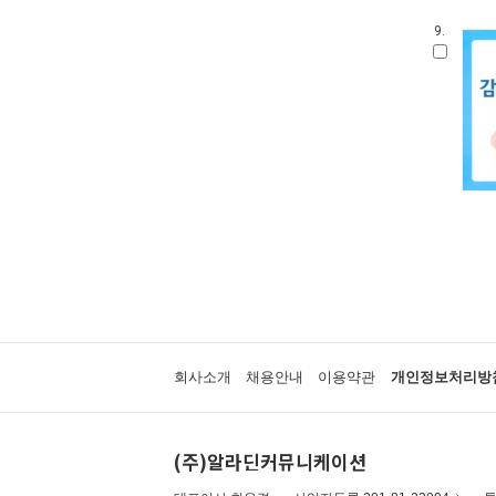
우리 유물 나들이
9.
안 알려진 호랑이 이야기
온세상 그림책
따뜻한 그림백과
토마스와 친구들
디즈니 골든북
네버랜드 감정그림책
한림 아기사랑 0.1.2
방방곡곡 구석구석 옛이야기
삶을 가꾸는 사람들 꾼.장이
아기그림책 보물창고
딕 브루너 그림책
지능업 한글.수 스티커북
윤구병의 올챙이 그림책
블루래빗 첫 두뇌 계발 그림책
회사소개
채용안내
이용약관
개인정보처리방
튼튼아이 건강그림책
리처드 스캐리 보물창고
네버랜드 첫 명화 그림책
(주)알라딘커뮤니케이션
코끼리와 꿀꿀이