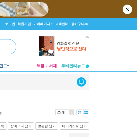
로그인
회원가입
마이페이지
고객센터
장바구니
(0)
펀드
북플
서재
투비컨티뉴드
창작플랫폼
투비컨티뉴드
25개
순
선택
장바구니 담기
보관함 담기
마이리스트 담기