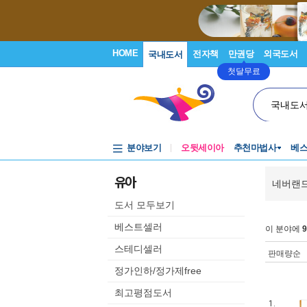
HOME
전자책
만권당
외국도서
국내도서
첫달무료
국내도
분야보기
오뒷세이아
추천마법사
베
유아
네버랜
도서 모두보기
베스트셀러
이 분야에
9
스테디셀러
판매량순
정가인하/정가제free
최고평점도서
1.