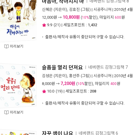
마음아, 작아지지 마
네버랜드 감정그림책 8
ㅣ
신혜은
(지은이),
김효진
(그림) |
시공주니어
| 2010년 4월
10,800원
12,000
원 →
(
할인), 마일리지
원
10%
600
9.9
(
21
) | 세일즈포인트 :
1,432
출판사/제작사 유통이 중단되어 구할 수 없습니다.
미리보기
슬픔을 멀리 던져요
네버랜드 감정그림책 7
ㅣ
김성은
(지은이),
홍선주
(그림) |
시공주니어
| 2010년 4월
7,200원
8,000
원 →
(
할인), 마일리지
원
10%
400
10.0
(
19
) | 세일즈포인트 :
208
출판사/제작사 유통이 중단되어 구할 수 없습니다.
미리보기
자꾸 샘이 나요
네버랜드 감정그림책 6
ㅣ