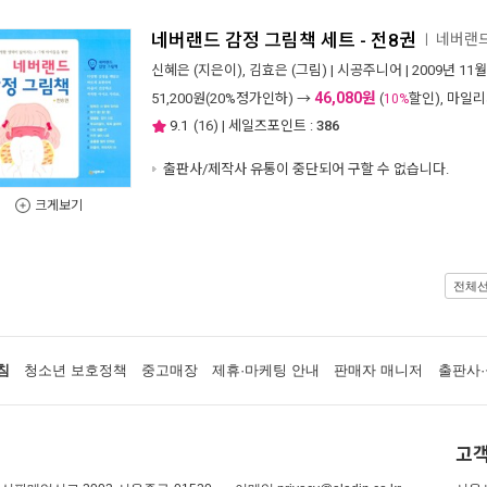
네버랜드 감정 그림책 세트 - 전8권
네버랜
ㅣ
신혜은
(지은이),
김효은
(그림) |
시공주니어
| 2009년 11월
46,080원
51,200
원(20%정가인하) →
(
할인), 마일
10%
9.1
(
16
) | 세일즈포인트 :
386
출판사/제작사 유통이 중단되어 구할 수 없습니다.
크게보기
전체
침
청소년 보호정책
중고매장
제휴·마케팅 안내
판매자 매니저
출판사·
고객