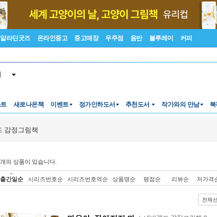
알라딘굿즈
온라인중고
중고매장
우주점
음반
블루레이
커피
서
스트
새로나온책
이벤트
정가인하도서
추천도서
작가와의 만남
북
드 감정그림책
개의 상품이 있습니다.
출간일순
시리즈번호순
시리즈번호역순
상품명순
평점순
리뷰순
저가격
전체