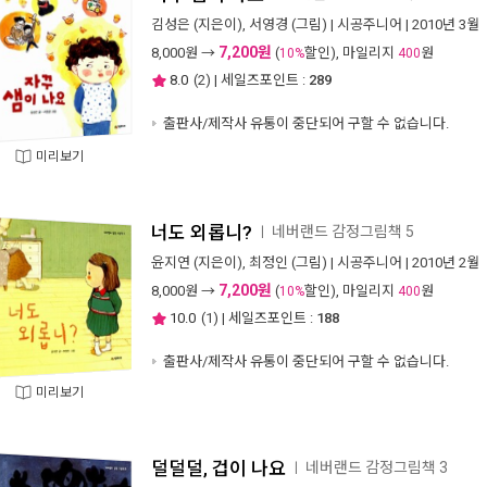
김성은
(지은이),
서영경
(그림) |
시공주니어
| 2010년 3월
7,200원
8,000
원 →
(
할인), 마일리지
원
10%
400
8.0
(
2
) | 세일즈포인트 :
289
출판사/제작사 유통이 중단되어 구할 수 없습니다.
미리보기
너도 외롭니?
네버랜드 감정그림책 5
ㅣ
윤지연
(지은이),
최정인
(그림) |
시공주니어
| 2010년 2월
7,200원
8,000
원 →
(
할인), 마일리지
원
10%
400
10.0
(
1
) | 세일즈포인트 :
188
출판사/제작사 유통이 중단되어 구할 수 없습니다.
미리보기
덜덜덜, 겁이 나요
네버랜드 감정그림책 3
ㅣ