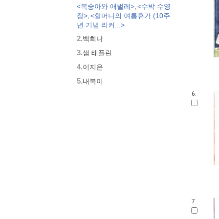
<복숭아와 애벌레>
<수박 수영
,
모두가 친구
장>
<할머니의 여름휴가 (10주
,
벨 이마주
년 기념 리커...>
네버랜드 우리 걸작 그림책
2.
백희나
비룡소 아기 그림책
3.
세밀화로 그린 보리 아기그림책
샘 태플린
붙여도 붙여도 스티커왕
4.
이지은
지원이와 병관이
5.
내복이
국시꼬랭이 동네
6.
보아요 아기 그림책
우리 그림책
시공주니어 우리옛이야기
비룡소 세계의 옛이야기
옛날옛적에
과학은 내친구
로렌의 지식 그림책
황금도깨비상 수상작 (그림책)
우리 문화 그림책
우리문화그림책 온고지신
7.
내인생의책 그림책