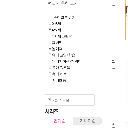
편집자 추천 도서
_주제별 책읽기
0~3세
4~7세
100세 그림책
그림책
놀이책
유아 교양/학습
애니메이션/캐릭터
2.
유아 워크북
유아 세트
예비초등
그림책 교실
시리즈
인기순
가나다순
3.