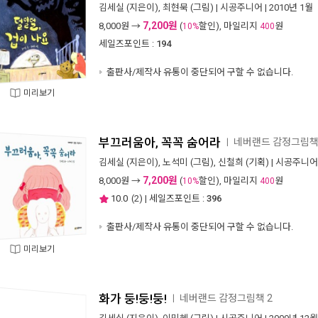
김세실
(지은이),
최현묵
(그림) |
시공주니어
| 2010년 1월
7,200원
8,000
원 →
(
할인), 마일리지
원
10%
400
세일즈포인트 :
194
출판사/제작사 유통이 중단되어 구할 수 없습니다.
미리보기
부끄러움아, 꼭꼭 숨어라
네버랜드 감정그림책
ㅣ
김세실
(지은이),
노석미
(그림),
신철희
(기획) |
시공주니어
7,200원
8,000
원 →
(
할인), 마일리지
원
10%
400
10.0
(
2
) | 세일즈포인트 :
396
출판사/제작사 유통이 중단되어 구할 수 없습니다.
미리보기
화가 둥!둥!둥!
네버랜드 감정그림책 2
ㅣ