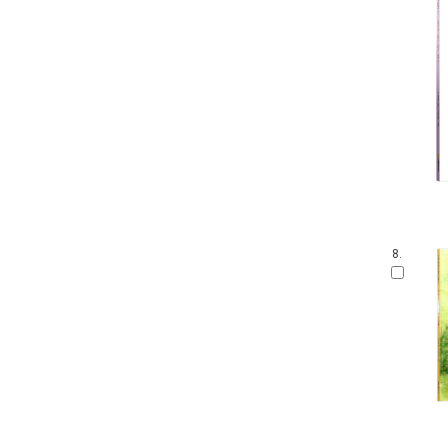
말문 틔기 그림책
생각 씽씽 상상 톡톡톡
찔레꽃 울타리
보들북
수학 그림동화
아이즐 동요 CD북
자연과 만나요
그림책 보물창고
좌뇌개발 우뇌개발
이야기하며 접기
두껍아 두껍아 옛날 옛적에
8.
꼬맹이 마음
어린이 성교육 시리즈
무민 그림동화
아기 시 그림책
인성교육 보물창고
The Collection
신나는 팝업북
세밀화로 그린 어린이 자연 관찰
잘잘잘 옛이야기 마당