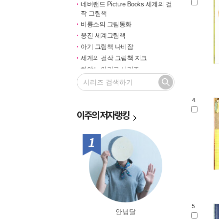
네버랜드 Picture Books 세계의 걸
작 그림책
비룡소의 그림동화
웅진 세계그림책
아기 그림책 나비잠
세계의 걸작 그림책 지크
하야시 아키코 시리즈
길벗 기적의 학습법
마루벌의 좋은 그림책
4.
한솔 마음씨앗 그림책
이주의
저자랭킹
민들레 그림책
국민서관 그림동화
비룡소 창작그림책
1위
전통문화 그림책 솔거나라
베틀북 그림책
그림책은 내 친구
미래그림책
비룡소 전래동화
도토리 계절 그림책
5.
안녕달
옛이야기 그림책 까치호랑이