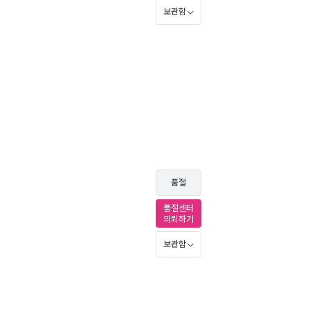
보관함
품절
품절센터
의뢰하기
보관함