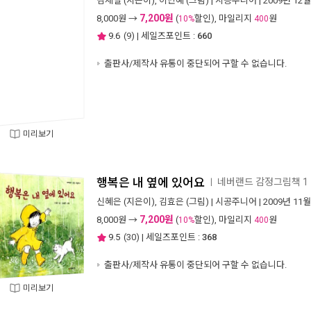
김세실
(지은이),
이민혜
(그림) |
시공주니어
| 2009년 12월
7,200원
8,000
원 →
(
할인), 마일리지
원
10%
400
9.6
(
9
) | 세일즈포인트 :
660
출판사/제작사 유통이 중단되어 구할 수 없습니다.
미리보기
행복은 내 옆에 있어요
네버랜드 감정그림책 1
ㅣ
신혜은
(지은이),
김효은
(그림) |
시공주니어
| 2009년 11월
7,200원
8,000
원 →
(
할인), 마일리지
원
10%
400
9.5
(
30
) | 세일즈포인트 :
368
출판사/제작사 유통이 중단되어 구할 수 없습니다.
미리보기