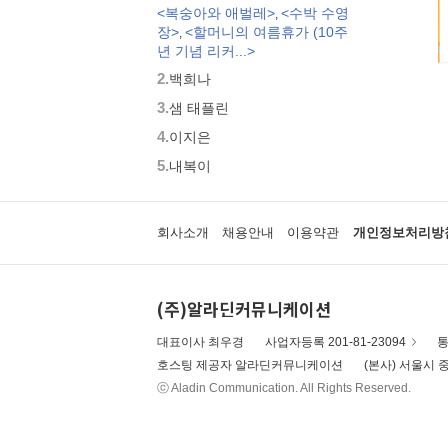
<복숭아와 애벌레>
<수박 수영
,
모두가 친구
장>
<할머니의 여름휴가 (10주
,
벨 이마주
년 기념 리커...>
네버랜드 우리 걸작 그림책
2.
백희나
비룡소 아기 그림책
3.
세밀화로 그린 보리 아기그림책
샘 태플린
붙여도 붙여도 스티커왕
4.
이지은
지원이와 병관이
5.
내복이
국시꼬랭이 동네
보아요 아기 그림책
우리 그림책
회사소개
채용안내
이용약관
개인정보처리방
시공주니어 우리옛이야기
비룡소 세계의 옛이야기
옛날옛적에
(주)알라딘커뮤니케이션
과학은 내친구
로렌의 지식 그림책
대표이사 최우경
사업자등록 201-81-23094
통
황금도깨비상 수상작 (그림책)
호스팅 제공자 알라딘커뮤니케이션
(본사) 서울시 중
우리 문화 그림책
ⓒ Aladin Communication. All Rights Reserved.
우리문화그림책 온고지신
내인생의책 그림책