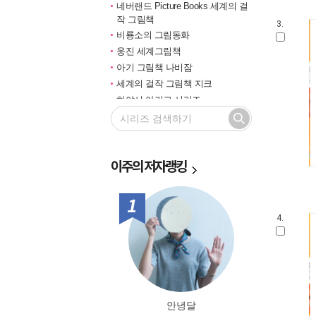
네버랜드 Picture Books 세계의 걸
작 그림책
3.
비룡소의 그림동화
웅진 세계그림책
아기 그림책 나비잠
세계의 걸작 그림책 지크
하야시 아키코 시리즈
길벗 기적의 학습법
마루벌의 좋은 그림책
한솔 마음씨앗 그림책
이주의
저자랭킹
민들레 그림책
국민서관 그림동화
비룡소 창작그림책
1위
전통문화 그림책 솔거나라
4.
베틀북 그림책
그림책은 내 친구
미래그림책
비룡소 전래동화
도토리 계절 그림책
안녕달
옛이야기 그림책 까치호랑이