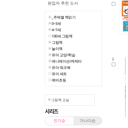
편집자 추천 도서
_주제별 책읽기
0~3세
4~7세
100세 그림책
그림책
놀이책
유아 교양/학습
2.
애니메이션/캐릭터
유아 워크북
유아 세트
예비초등
그림책 교실
시리즈
인기순
가나다순