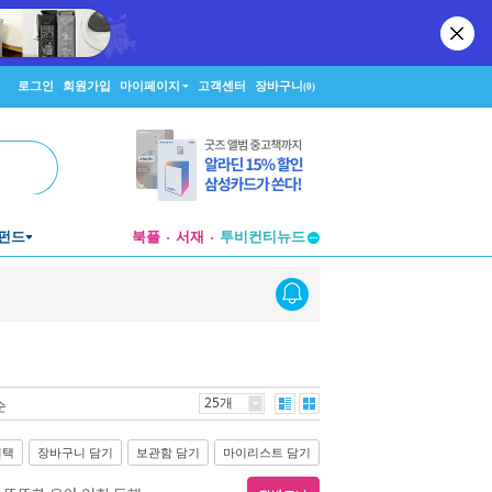
로그인
회원가입
마이페이지
고객센터
장바구니
(0)
펀드
북플
서재
투비컨티뉴드
창작플랫폼
투비컨티뉴드
25개
순
선택
장바구니 담기
보관함 담기
마이리스트 담기