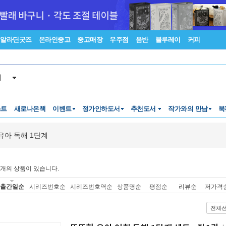
알라딘굿즈
온라인중고
중고매장
우주점
음반
블루레이
커피
서
스트
새로나온책
이벤트
정가인하도서
추천도서
작가와의 만남
북
유아 독해 1단계
개의 상품이 있습니다.
출간일순
시리즈번호순
시리즈번호역순
상품명순
평점순
리뷰순
저가격
전체