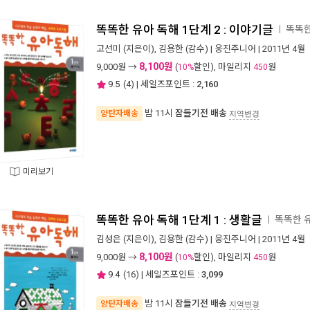
똑똑한 유아 독해 1단계 2 : 이야기글
똑똑한
ㅣ
고선미
(지은이),
김용한
(감수) |
웅진주니어
| 2011년 4월
8,100원
9,000
원 →
(
할인), 마일리지
원
10%
450
9.5
(
4
) | 세일즈포인트 :
2,160
밤 11시
잠들기전 배송
양탄자배송
지역변경
미리보기
똑똑한 유아 독해 1단계 1 : 생활글
똑똑한 
ㅣ
김성은
(지은이),
김용한
(감수) |
웅진주니어
| 2011년 4월
8,100원
9,000
원 →
(
할인), 마일리지
원
10%
450
9.4
(
16
) | 세일즈포인트 :
3,099
밤 11시
잠들기전 배송
양탄자배송
지역변경