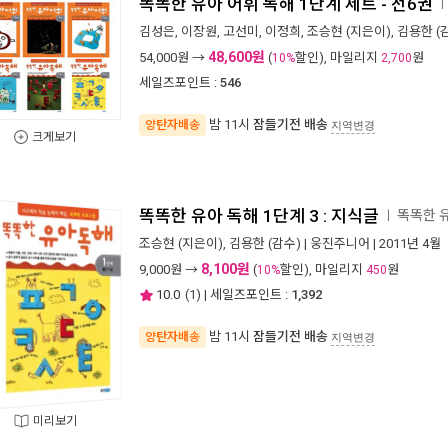
똑똑한 유아 어휘 독해 1단계 세트 - 전6권
ㅣ
김성은
,
이장원
,
고선미
,
이정희
,
조승현
(지은이),
김용한
(감
48,600원
54,000
원 →
(
할인), 마일리지
원
10%
2,700
세일즈포인트 :
546
밤 11시
잠들기전 배송
양탄자배송
지역변경
크게보기
똑똑한 유아 독해 1단계 3 : 지식글
똑똑한 
ㅣ
조승현
(지은이),
김용한
(감수) |
웅진주니어
| 2011년 4월
8,100원
9,000
원 →
(
할인), 마일리지
원
10%
450
10.0
(
1
) | 세일즈포인트 :
1,392
밤 11시
잠들기전 배송
양탄자배송
지역변경
미리보기