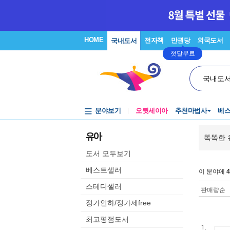
HOME
전자책
만권당
외국도서
국내도서
첫달무료
국내도
분야보기
오뒷세이아
추천마법사
베
유아
똑똑한 
도서 모두보기
베스트셀러
이 분야에
4
스테디셀러
판매량순
정가인하/정가제free
최고평점도서
1.