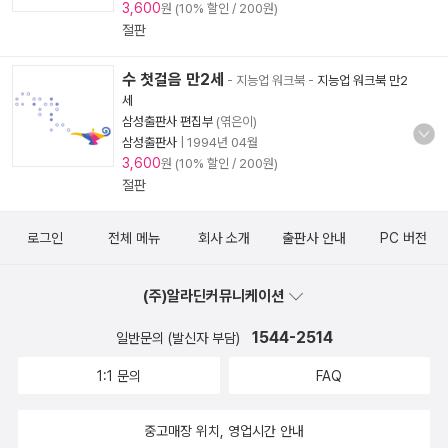
3,600
원 (10% 할인 / 200원)
절판
수 첫걸음 만2세
- 지능업 워크북
-
지능업 워크북 만2
세
삼성출판사 편집부
(엮은이)
삼성출판사
|
1994년 04월
3,600
원 (10% 할인 / 200원)
절판
로그인
전체 메뉴
회사 소개
출판사 안내
PC 버전
(주)알라딘커뮤니케이션
1544-2514
일반문의 (발신자 부담)
1:1 문의
FAQ
중고매장 위치, 영업시간 안내