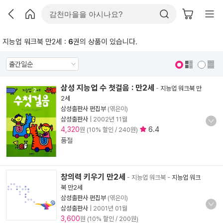
지능업 워크북 만2세 :
6
권의 상품이 있습니다.
표지 보기
표지 안보기
삼성 지능업 수 첫걸음 : 만2세
-
지능업 워크북 만
2세
삼성출판사 편집부
(엮은이)
삼성출판사
|
2002년 11월
4,320
6.4
원 (10% 할인 / 240원)
품절
창의력 키우기 만2세
- 지능업 워크북
-
지능업 워크
북 만2세
삼성출판사 편집부
(엮은이)
삼성출판사
|
2001년 01월
3,600
원 (10% 할인 / 200원)