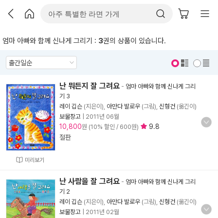
엄마 아빠와 함께 신나게 그리기 :
3
권의 상품이 있습니다.
표지 보기
표지 안보기
난 뭐든지 잘 그려요
-
엄마 아빠와 함께 신나게 그리
기 3
레이 깁슨
(지은이),
아만다 발로우
(그림),
신형건
(옮긴이)
보물창고
|
2011년 06월
10,800
9.8
원 (10% 할인 / 600원)
절판
미리보기
난 사람을 잘 그려요
-
엄마 아빠와 함께 신나게 그리
기 2
레이 깁슨
(지은이),
아만다 발로우
(그림),
신형건
(옮긴이)
보물창고
|
2011년 02월