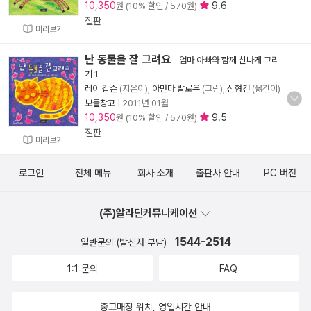
10,350
9.6
원 (10% 할인 / 570원)
절판
미리보기
난 동물을 잘 그려요
-
엄마 아빠와 함께 신나게 그리
기 1
레이 깁슨
(지은이),
아만다 발로우
(그림),
신형건
(옮긴이)
보물창고
|
2011년 01월
10,350
9.5
원 (10% 할인 / 570원)
절판
미리보기
로그인
전체 메뉴
회사 소개
출판사 안내
PC 버전
(주)알라딘커뮤니케이션
1544-2514
일반문의 (발신자 부담)
1:1 문의
FAQ
중고매장 위치, 영업시간 안내