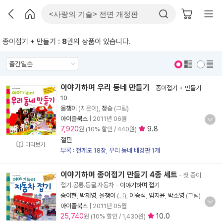
종이접기 + 만들기 :
8
권의 상품이 있습니다.
표지 보기
표지 안보기
이야기하며 우리 동네 만들기
-
종이접기 + 만들기
10
올챙이
(지은이),
정승
(그림)
아이즐북스
|
2011년 06월
7,920
9.8
원 (10% 할인 / 440원)
절판
미리보기
부록 : 전개도 18장, 우리 동네 배경판 1개
이야기하며 종이접기 만들기 4종 세트
- 첫 종이
접기.공룡.동물.자동차
-
이야기하며 접기
송이현
,
박재영
,
올챙이
(글),
이승석
,
임지윤
,
박소영
(그림)
아이즐북스
|
2011년 05월
25,740
10.0
원 (10% 할인 / 1,430원)