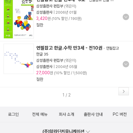
삼성출판사 편집부
(엮은이)
삼성출판사
|
2006년 01월
3,420
원 (10% 할인 / 190원)
절판
연필잡고 한글.수학 만3세 - 전10권
-
연필잡고
한글 35
삼성출판사 편집부
(엮은이)
삼성출판사
|
2004년 05월
27,000
원 (10% 할인 / 1,500원)
절판
1 / 2
로그인
전체 메뉴
회사 소개
출판사 안내
PC 버전
(주)알라딘커뮤니케이션