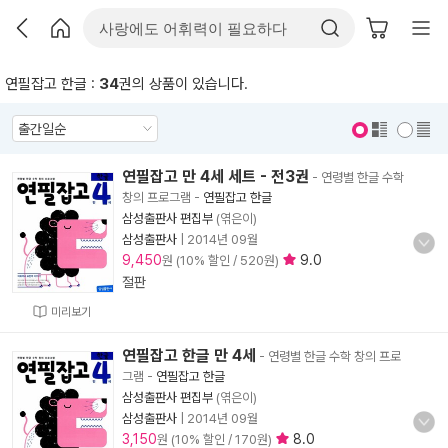
연필잡고 한글 :
34
권의 상품이 있습니다.
표지 보기
표지 안보기
연필잡고 만 4세 세트 - 전3권
- 연령별 한글 수학
창의 프로그램
-
연필잡고 한글
삼성출판사 편집부
(엮은이)
삼성출판사
|
2014년 09월
9,450
9.0
원 (10% 할인 / 520원)
절판
미리보기
연필잡고 한글 만 4세
- 연령별 한글 수학 창의 프로
그램
-
연필잡고 한글
삼성출판사 편집부
(엮은이)
삼성출판사
|
2014년 09월
3,150
8.0
원 (10% 할인 / 170원)