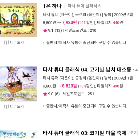
1은 하나
타샤 튜더 클래식 6
ㅣ
타샤 튜더
(지은이),
공경희
(옮긴이) |
윌북
| 2009년 5월
7,920원
8,800
원 →
(
할인), 마일리지
원
10%
440
9.1
(
13
) | 세일즈포인트 :
210
미리보기
출판사/제작사 유통이 중단되어 구할 수 없습니다.
타샤 튜더 클래식 04: 코기빌 납치 대소동
- 
타샤 튜더
(지은이),
공경희
(옮긴이) |
윌북
| 2009년 1월
8,820원
9,800
원 →
(
할인), 마일리지
원
10%
490
9.0
(
6
) | 세일즈포인트 :
251
출판사/제작사 유통이 중단되어 구할 수 없습니다.
미리보기
타샤 튜더 클래식 03: 코기빌 마을 축제
- 코