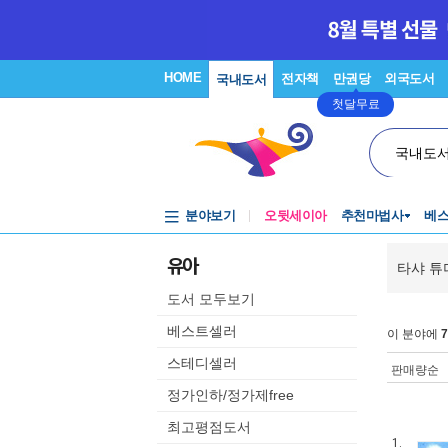
HOME
전자책
만권당
외국도서
국내도서
첫달무료
국내도
분야보기
오뒷세이아
추천마법사
베
유아
타샤 튜
도서 모두보기
베스트셀러
이 분야에
7
스테디셀러
판매량순
정가인하/정가제free
최고평점도서
1.