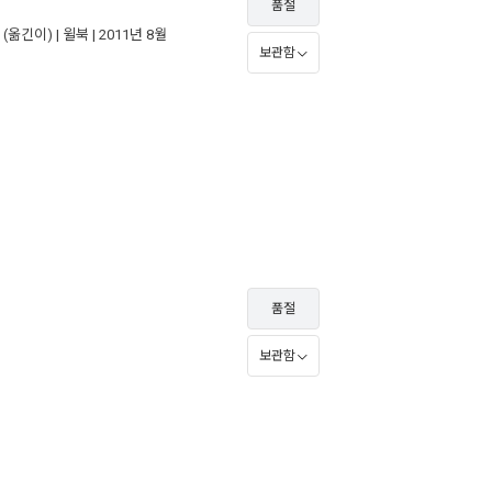
품절
(옮긴이) |
윌북
| 2011년 8월
보관함
품절
보관함