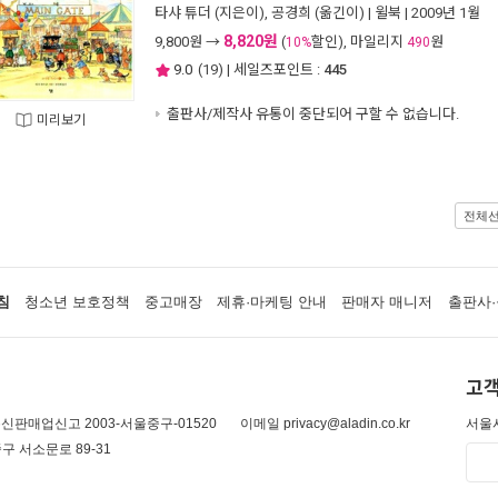
타샤 튜더
(지은이),
공경희
(옮긴이) |
윌북
| 2009년 1월
8,820원
9,800
원 →
(
할인), 마일리지
원
10%
490
9.0
(
19
) | 세일즈포인트 :
445
출판사/제작사 유통이 중단되어 구할 수 없습니다.
미리보기
전체
침
청소년 보호정책
중고매장
제휴·마케팅 안내
판매자 매니저
출판사·
고객
신판매업신고 2003-서울중구-01520
이메일 privacy@aladin.co.kr
서울시
구 서소문로 89-31