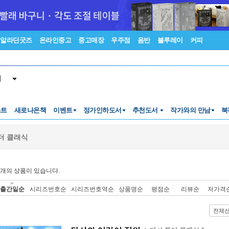
알라딘굿즈
온라인중고
중고매장
우주점
음반
블루레이
커피
서
스트
새로나온책
이벤트
정가인하도서
추천도서
작가와의 만남
북
더 클래식
개의 상품이 있습니다.
출간일순
시리즈번호순
시리즈번호역순
상품명순
평점순
리뷰순
저가격
전체