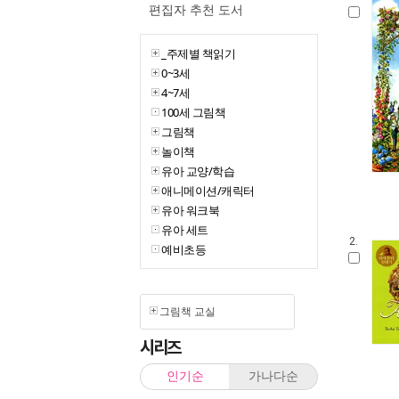
편집자 추천 도서
_주제별 책읽기
0~3세
4~7세
100세 그림책
그림책
놀이책
유아 교양/학습
애니메이션/캐릭터
유아 워크북
유아 세트
2.
예비초등
그림책 교실
시리즈
인기순
가나다순