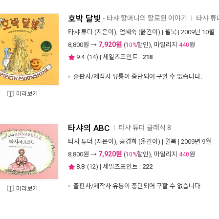
호박 달빛
- 타샤 할머니의 할로윈 이야기
타샤 튜
ㅣ
타샤 튜더
(지은이),
엄혜숙
(옮긴이) |
윌북
| 2009년 10월
7,920원
8,800
원 →
(
할인), 마일리지
원
10%
440
9.4
(
14
) | 세일즈포인트 :
218
출판사/제작사 유통이 중단되어 구할 수 없습니다.
미리보기
타샤의 ABC
타샤 튜더 클래식 8
ㅣ
타샤 튜더
(지은이),
공경희
(옮긴이) |
윌북
| 2009년 9월
7,920원
8,800
원 →
(
할인), 마일리지
원
10%
440
8.8
(
12
) | 세일즈포인트 :
222
출판사/제작사 유통이 중단되어 구할 수 없습니다.
미리보기