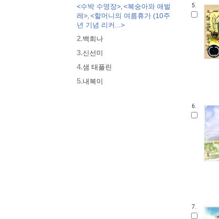
5.
<수박 수영장>
<복숭아와 애벌
,
모두가 친구
레>
<할머니의 여름휴가 (10주
,
벨 이마주
년 기념 리커...>
네버랜드 우리 걸작 그림책
2.
백희나
비룡소 아기 그림책
3.
세밀화로 그린 보리 아기그림책
신선미
붙여도 붙여도 스티커왕
4.
샘 태플린
지원이와 병관이
5.
내복이
국시꼬랭이 동네
보아요 아기 그림책
6.
우리 그림책
시공주니어 우리옛이야기
비룡소 세계의 옛이야기
옛날옛적에
과학은 내친구
로렌의 지식 그림책
황금도깨비상 수상작 (그림책)
우리 문화 그림책
우리문화그림책 온고지신
7.
내인생의책 그림책