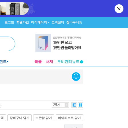
로그인
회원가입
마이페이지
고객센터
장바구니
(0)
펀드
북플
서재
투비컨티뉴드
창작플랫폼
투비컨티뉴드
25개
순
선택
장바구니 담기
보관함 담기
마이리스트 담기