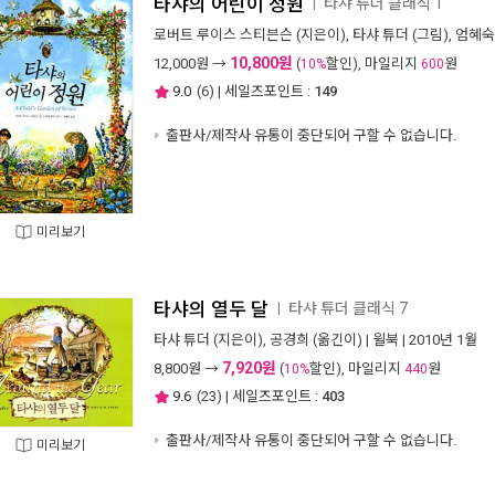
타샤의 어린이 정원
타샤 튜더 클래식 1
ㅣ
로버트 루이스 스티븐슨
(지은이),
타샤 튜더
(그림),
엄혜숙
10,800원
12,000
원 →
(
할인), 마일리지
원
10%
600
9.0
(
6
) | 세일즈포인트 :
149
출판사/제작사 유통이 중단되어 구할 수 없습니다.
미리보기
타샤의 열두 달
타샤 튜더 클래식 7
ㅣ
타샤 튜더
(지은이),
공경희
(옮긴이) |
윌북
| 2010년 1월
7,920원
8,800
원 →
(
할인), 마일리지
원
10%
440
9.6
(
23
) | 세일즈포인트 :
403
출판사/제작사 유통이 중단되어 구할 수 없습니다.
미리보기