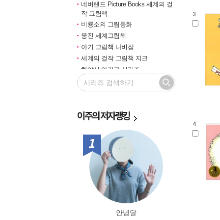
네버랜드 Picture Books 세계의 걸
작 그림책
3.
비룡소의 그림동화
웅진 세계그림책
아기 그림책 나비잠
세계의 걸작 그림책 지크
하야시 아키코 시리즈
길벗 기적의 학습법
마루벌의 좋은 그림책
한솔 마음씨앗 그림책
이주의
저자랭킹
민들레 그림책
4.
국민서관 그림동화
비룡소 창작그림책
1위
전통문화 그림책 솔거나라
베틀북 그림책
그림책은 내 친구
미래그림책
비룡소 전래동화
도토리 계절 그림책
안녕달
옛이야기 그림책 까치호랑이