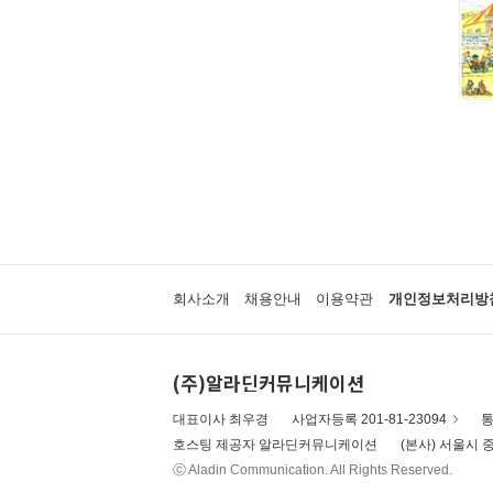
말문 틔기 그림책
생각 씽씽 상상 톡톡톡
찔레꽃 울타리
보들북
수학 그림동화
아이즐 동요 CD북
자연과 만나요
그림책 보물창고
좌뇌개발 우뇌개발
이야기하며 접기
두껍아 두껍아 옛날 옛적에
꼬맹이 마음
회사소개
채용안내
이용약관
개인정보처리방
어린이 성교육 시리즈
무민 그림동화
아기 시 그림책
(주)알라딘커뮤니케이션
인성교육 보물창고
The Collection
대표이사 최우경
사업자등록 201-81-23094
통
신나는 팝업북
호스팅 제공자 알라딘커뮤니케이션
(본사) 서울시 중
세밀화로 그린 어린이 자연 관찰
ⓒ Aladin Communication. All Rights Reserved.
우리 유물 나들이