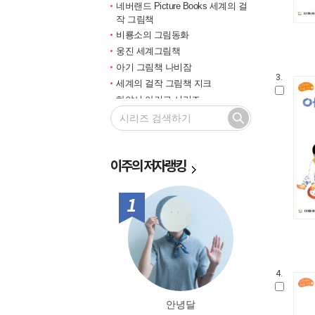
네버랜드 Picture Books 세계의 걸
작 그림책
비룡소의 그림동화
웅진 세계그림책
아기 그림책 나비잠
3.
세계의 걸작 그림책 지크
하야시 아키코 시리즈
길벗 기적의 학습법
마루벌의 좋은 그림책
한솔 마음씨앗 그림책
이주의
저자랭킹
민들레 그림책
국민서관 그림동화
비룡소 창작그림책
1위
전통문화 그림책 솔거나라
베틀북 그림책
그림책은 내 친구
미래그림책
4.
비룡소 전래동화
도토리 계절 그림책
안녕달
옛이야기 그림책 까치호랑이