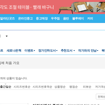
알라딘굿즈
온라인중고
중고매장
우주점
음반
블루레이
커피
서
스트
새로나온책
이벤트
정가인하도서
추천도서
작가와의 만남
북
에 처음 가요
개의 상품이 있습니다.
출간일순
시리즈번호순
시리즈번호역순
상품명순
평점순
리뷰순
저가격
전체