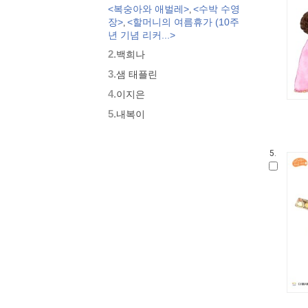
<복숭아와 애벌레>
<수박 수영
,
모두가 친구
장>
<할머니의 여름휴가 (10주
,
벨 이마주
년 기념 리커...>
네버랜드 우리 걸작 그림책
2.
백희나
비룡소 아기 그림책
3.
세밀화로 그린 보리 아기그림책
샘 태플린
붙여도 붙여도 스티커왕
4.
이지은
지원이와 병관이
5.
내복이
국시꼬랭이 동네
보아요 아기 그림책
우리 그림책
5.
시공주니어 우리옛이야기
비룡소 세계의 옛이야기
옛날옛적에
과학은 내친구
황금도깨비상 수상작 (그림책)
로렌의 지식 그림책
우리 문화 그림책
우리문화그림책 온고지신
말문 틔기 그림책