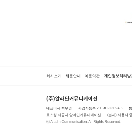
안 알려진 호랑이 이야기
잘잘잘 옛이야기 마당
온세상 그림책
따뜻한 그림백과
토마스와 친구들
디즈니 골든북
네버랜드 감정그림책
한림 아기사랑 0.1.2
방방곡곡 구석구석 옛이야기
삶을 가꾸는 사람들 꾼.장이
아기그림책 보물창고
회사소개
채용안내
이용약관
개인정보처리방
딕 브루너 그림책
지능업 한글.수 스티커북
윤구병의 올챙이 그림책
(주)알라딘커뮤니케이션
블루래빗 첫 두뇌 계발 그림책
튼튼아이 건강그림책
대표이사 최우경
사업자등록 201-81-23094
통
리처드 스캐리 보물창고
호스팅 제공자 알라딘커뮤니케이션
(본사) 서울시 중
네버랜드 첫 명화 그림책
ⓒ Aladin Communication. All Rights Reserved.
코끼리와 꿀꿀이