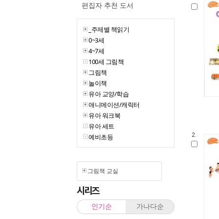
편집자 추천 도서
_주제별 책읽기
0~3세
4~7세
100세 그림책
그림책
놀이책
유아 교양/학습
애니메이션/캐릭터
유아 워크북
유아 세트
2.
예비초등
그림책 교실
시리즈
인기순
가나다순