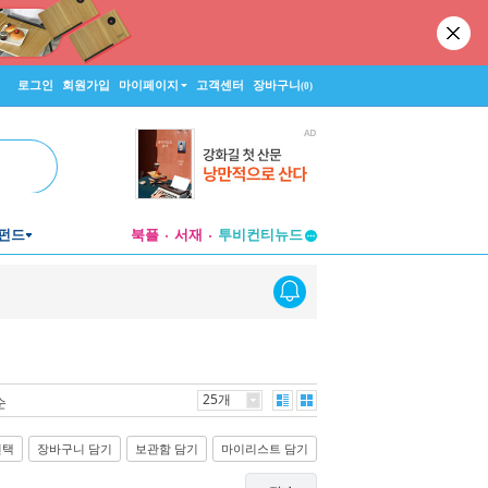
로그인
회원가입
마이페이지
고객센터
장바구니
(0)
펀드
북플
서재
투비컨티뉴드
창작플랫폼
투비컨티뉴드
25개
순
선택
장바구니 담기
보관함 담기
마이리스트 담기