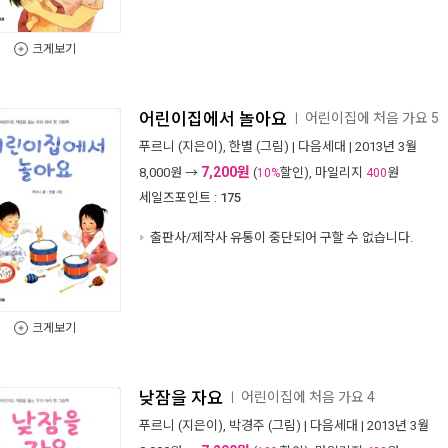
크게보기
어린이집에서 놀아요
어린이집에 처음 가요 5
ㅣ
푸르니
(지은이),
한별
(그림) |
다음세대
| 2013년 3월
7,200원
8,000
원 →
(
할인), 마일리지
원
10%
400
세일즈포인트 :
175
출판사/제작사 유통이 중단되어 구할 수 없습니다.
크게보기
낮잠을 자요
어린이집에 처음 가요 4
ㅣ
푸르니
(지은이),
박경주
(그림) |
다음세대
| 2013년 3월