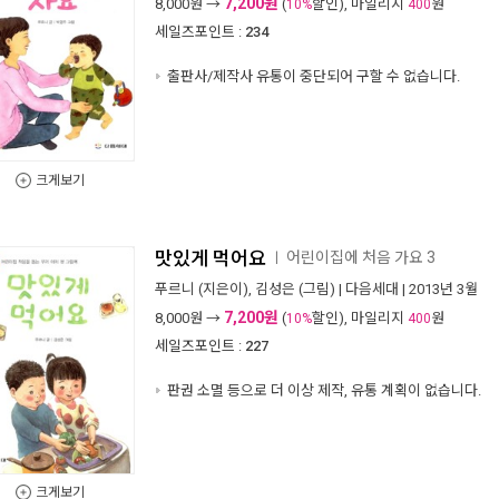
7,200원
8,000
원 →
(
할인), 마일리지
원
10%
400
세일즈포인트 :
234
출판사/제작사 유통이 중단되어 구할 수 없습니다.
크게보기
맛있게 먹어요
어린이집에 처음 가요 3
ㅣ
푸르니
(지은이),
김성은
(그림) |
다음세대
| 2013년 3월
7,200원
8,000
원 →
(
할인), 마일리지
원
10%
400
세일즈포인트 :
227
판권 소멸 등으로 더 이상 제작, 유통 계획이 없습니다.
크게보기