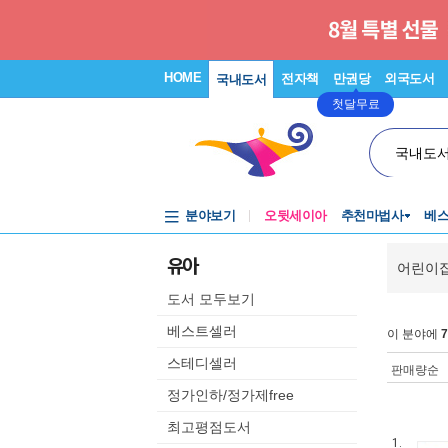
HOME
전자책
만권당
외국도서
국내도서
첫달무료
국내도
분야보기
오뒷세이아
추천마법사
베
유아
어린이집
도서 모두보기
베스트셀러
이 분야에
7
스테디셀러
판매량순
정가인하/정가제free
최고평점도서
1.