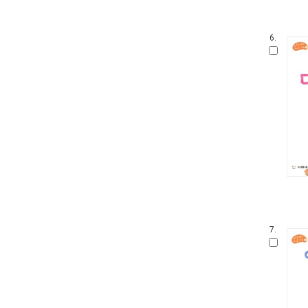
내인생의책 그림책
생각 씽씽 상상 톡톡톡
찔레꽃 울타리
6.
보들북
수학 그림동화
아이즐 동요 CD북
자연과 만나요
그림책 보물창고
좌뇌개발 우뇌개발
이야기하며 접기
두껍아 두껍아 옛날 옛적에
꼬맹이 마음
어린이 성교육 시리즈
무민 그림동화
아기 시 그림책
7.
인성교육 보물창고
The Collection
신나는 팝업북
세밀화로 그린 어린이 자연 관찰
우리 유물 나들이