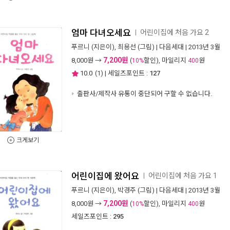
엄마 다녀오세요
어린이집에 처음 가요 2
ㅣ
푸르니
(지은이),
최용선
(그림) |
다음세대
| 2013년 3월
7,200원
8,000
원 →
(
할인), 마일리지
원
10%
400
10.0
(
1
) | 세일즈포인트 :
127
출판사/제작사 유통이 중단되어 구할 수 없습니다.
크게보기
어린이집에 왔어요
어린이집에 처음 가요 1
ㅣ
푸르니
(지은이),
박경주
(그림) |
다음세대
| 2013년 3월
7,200원
8,000
원 →
(
할인), 마일리지
원
10%
400
세일즈포인트 :
295