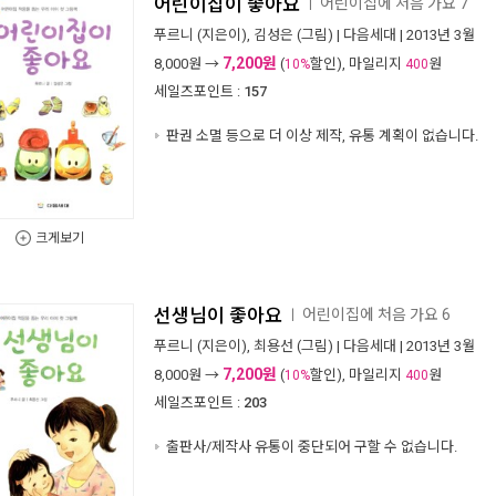
어린이집이 좋아요
어린이집에 처음 가요 7
ㅣ
푸르니
(지은이),
김성은
(그림) |
다음세대
| 2013년 3월
7,200원
8,000
원 →
(
할인), 마일리지
원
10%
400
세일즈포인트 :
157
판권 소멸 등으로 더 이상 제작, 유통 계획이 없습니다.
크게보기
선생님이 좋아요
어린이집에 처음 가요 6
ㅣ
푸르니
(지은이),
최용선
(그림) |
다음세대
| 2013년 3월
7,200원
8,000
원 →
(
할인), 마일리지
원
10%
400
세일즈포인트 :
203
출판사/제작사 유통이 중단되어 구할 수 없습니다.