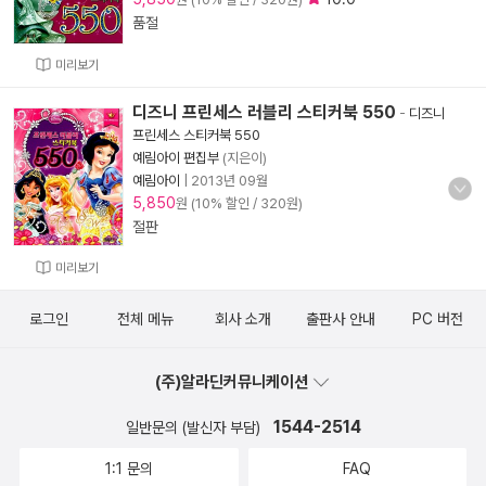
품절
미리보기
디즈니 프린세스 러블리 스티커북 550
-
디즈니
프린세스 스티커북 550
예림아이 편집부
(지은이)
예림아이
|
2013년 09월
5,850
원 (10% 할인 / 320원)
절판
미리보기
로그인
전체 메뉴
회사 소개
출판사 안내
PC 버전
(주)알라딘커뮤니케이션
1544-2514
일반문의 (발신자 부담)
1:1 문의
FAQ