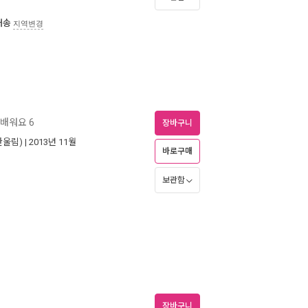
배송
지역변경
배워요 6
장바구니
한울림)
| 2013년 11월
바로구매
보관함
장바구니