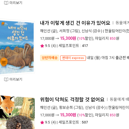
미리보기
내가 이렇게 생긴 건 이유가 있어요
동물에게
ㅣ
채인선
(글),
서희정
(그림),
신남식
(감수) |
한울림어린이(
15,300원
17,000
원 →
(
할인), 마일리지
원
10%
850
9.5
(
4
) | 세일즈포인트 :
417
내일 (월) 아침 7시
출근전 
양탄자배송
썬데이 express
미리보기
위험이 닥쳐도 걱정할 것 없어요
동물에게 배
ㅣ
채인선
(글),
황보순희
(그림),
신남식
(감수) |
한울림어린이
15,300원
17,000
원 →
(
할인), 마일리지
원
10%
850
9.5
(
4
) | 세일즈포인트 :
507