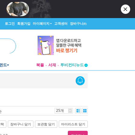
로그인
회원가입
마이페이지
고객센터
장바구니
(0)
투비컨티뉴드
펀드
북플
서재
창작플랫폼
투비컨티뉴드
25개
순
선택
장바구니 담기
보관함 담기
마이리스트 담기