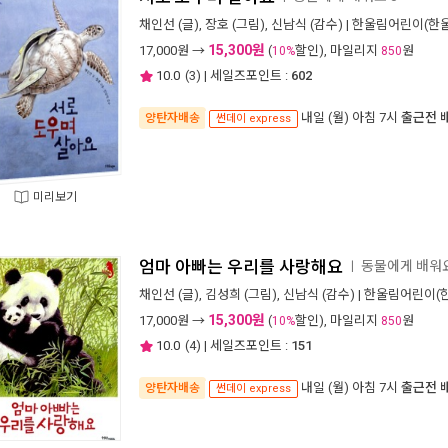
채인선
(글),
장호
(그림),
신남식
(감수) |
한울림어린이(한울
15,300원
17,000
원 →
(
할인), 마일리지
원
10%
850
10.0
(
3
) | 세일즈포인트 :
602
내일 (월) 아침 7시
출근전 
양탄자배송
썬데이 express
미리보기
엄마 아빠는 우리를 사랑해요
동물에게 배워요
ㅣ
채인선
(글),
김성희
(그림),
신남식
(감수) |
한울림어린이(
15,300원
17,000
원 →
(
할인), 마일리지
원
10%
850
10.0
(
4
) | 세일즈포인트 :
151
내일 (월) 아침 7시
출근전 
양탄자배송
썬데이 express