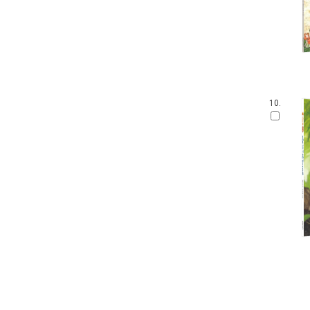
손가락 인형책
가나 원리 학습 시리즈
아이 사파리
영어를 꿀꺽 삼킨 전래동화
Obooks 오감명화
팝업으로 만나는 세계 명작 동화
붙였다 뗐다 헝겊 스티커북
10.
아이즐북스 말문트기 시리즈
START TO READ!
GrowEng Talk
Sesame Street : Elmo's World 12
고사리손 성장 그림책
모 윌렘스의 인지발달 그림책
DK 들추고 펼치는 플랩북
한글 영어 인지 그림책
그림책이 참 좋아
작은 곰자리
내 친구는 그림책
풀빛 그림 아이
기적의 한글 학습