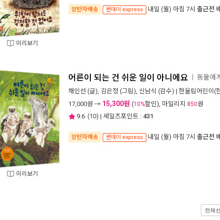
내일 (월) 아침 7시
출근전 
양탄자배송
썬데이 express
미리보기
어른이 되는 건 쉬운 일이 아니에요
동물에게
ㅣ
채인선
(글),
김은정
(그림),
신남식
(감수) |
한울림어린이(
15,300원
17,000
원 →
(
할인), 마일리지
원
10%
850
9.6
(
10
) | 세일즈포인트 :
431
내일 (월) 아침 7시
출근전 
양탄자배송
썬데이 express
미리보기
전체