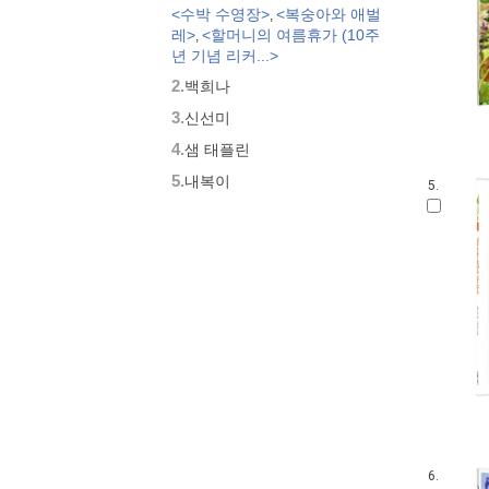
<수박 수영장>
<복숭아와 애벌
,
모두가 친구
레>
<할머니의 여름휴가 (10주
,
벨 이마주
년 기념 리커...>
네버랜드 우리 걸작 그림책
2.
백희나
비룡소 아기 그림책
3.
세밀화로 그린 보리 아기그림책
신선미
붙여도 붙여도 스티커왕
4.
샘 태플린
지원이와 병관이
5.
내복이
5.
국시꼬랭이 동네
보아요 아기 그림책
우리 그림책
시공주니어 우리옛이야기
비룡소 세계의 옛이야기
옛날옛적에
과학은 내친구
로렌의 지식 그림책
황금도깨비상 수상작 (그림책)
우리 문화 그림책
우리문화그림책 온고지신
내인생의책 그림책
6.