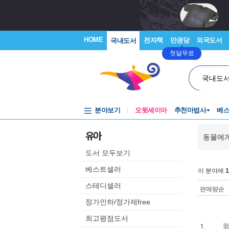
HOME
전자책
만권당
외국도서
국내도서
첫달무료
국내도
분야보기
오뒷세이아
추천마법사
베
유아
동물에게
도서 모두보기
베스트셀러
이 분야에
1
스테디셀러
판매량순
정가인하/정가제free
최고평점도서
1.