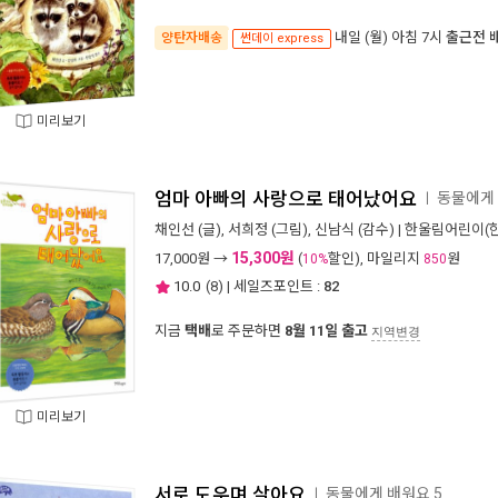
내일 (월) 아침 7시
출근전 
양탄자배송
썬데이 express
미리보기
엄마 아빠의 사랑으로 태어났어요
동물에게 
ㅣ
채인선
(글),
서희정
(그림),
신남식
(감수) |
한울림어린이(
15,300원
17,000
원 →
(
할인), 마일리지
원
10%
850
10.0
(
8
) | 세일즈포인트 :
82
지금
택배
로 주문하면
8월 11일 출고
지역변경
미리보기
서로 도우며 살아요
동물에게 배워요 5
ㅣ