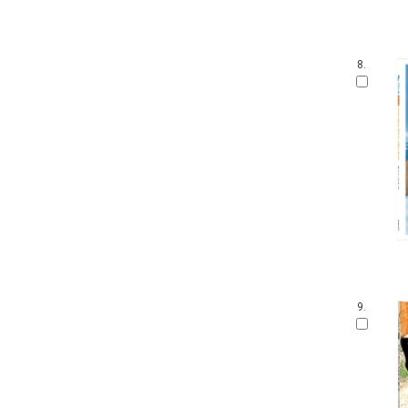
우리 유물 나들이
안 알려진 호랑이 이야기
온세상 그림책
8.
따뜻한 그림백과
토마스와 친구들
디즈니 골든북
네버랜드 감정그림책
한림 아기사랑 0.1.2
방방곡곡 구석구석 옛이야기
삶을 가꾸는 사람들 꾼.장이
아기그림책 보물창고
딕 브루너 그림책
지능업 한글.수 스티커북
윤구병의 올챙이 그림책
9.
블루래빗 첫 두뇌 계발 그림책
튼튼아이 건강그림책
리처드 스캐리 보물창고
네버랜드 첫 명화 그림책
코끼리와 꿀꿀이