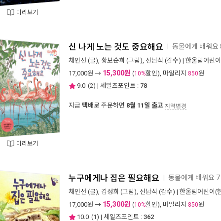
미리보기
신 나게 노는 것도 중요해요
동물에게 배워요 
ㅣ
채인선
(글),
황보순희
(그림),
신남식
(감수) |
한울림어린이
15,300원
17,000
원 →
(
할인), 마일리지
원
10%
850
9.0
(
2
) | 세일즈포인트 :
78
지금
택배
로 주문하면
8월 11일 출고
지역변경
미리보기
누구에게나 집은 필요해요
동물에게 배워요 7
ㅣ
채인선
(글),
김성희
(그림),
신남식
(감수) |
한울림어린이(
15,300원
17,000
원 →
(
할인), 마일리지
원
10%
850
10.0
(
1
) | 세일즈포인트 :
362