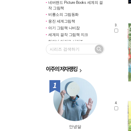
네버랜드 Picture Books 세계의 걸
작 그림책
비룡소의 그림동화
웅진 세계그림책
3.
아기 그림책 나비잠
세계의 걸작 그림책 지크
하야시 아키코 시리즈
길벗 기적의 학습법
마루벌의 좋은 그림책
한솔 마음씨앗 그림책
이주의
저자랭킹
민들레 그림책
국민서관 그림동화
비룡소 창작그림책
1위
전통문화 그림책 솔거나라
베틀북 그림책
그림책은 내 친구
4.
미래그림책
비룡소 전래동화
도토리 계절 그림책
안녕달
옛이야기 그림책 까치호랑이