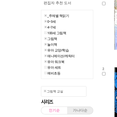
편집자 추천 도서
_주제별 책읽기
0~3세
4~7세
100세 그림책
그림책
놀이책
유아 교양/학습
애니메이션/캐릭터
유아 워크북
유아 세트
2.
예비초등
그림책 교실
시리즈
인기순
가나다순