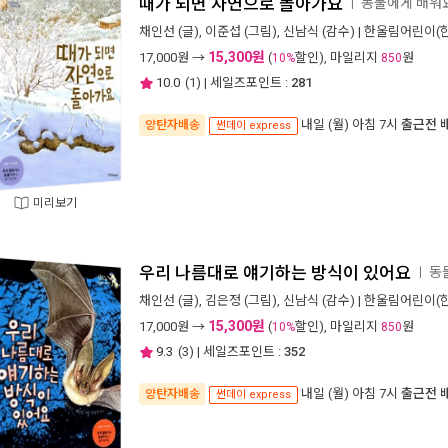
때가 되면 자연으로 돌아가요
동물에게 배워요
ㅣ
채인선
(글),
이준섭
(그림),
신남식
(감수) |
한울림어린이(
15,300원
17,000
원 →
(
할인), 마일리지
원
10%
850
10.0
(
1
) | 세일즈포인트 :
281
내일 (월) 아침 7시
출근전 
양탄자배송
썬데이 express
미리보기
우리 나름대로 얘기하는 방식이 있어요
동
ㅣ
채인선
(글),
김은정
(그림),
신남식
(감수) |
한울림어린이(
15,300원
17,000
원 →
(
할인), 마일리지
원
10%
850
9.3
(
3
) | 세일즈포인트 :
352
내일 (월) 아침 7시
출근전 
양탄자배송
썬데이 express