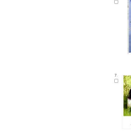
말문 틔기 그림책
생각 씽씽 상상 톡톡톡
찔레꽃 울타리
보들북
수학 그림동화
아이즐 동요 CD북
자연과 만나요
그림책 보물창고
좌뇌개발 우뇌개발
이야기하며 접기
두껍아 두껍아 옛날 옛적에
꼬맹이 마음
7.
어린이 성교육 시리즈
무민 그림동화
아기 시 그림책
인성교육 보물창고
The Collection
신나는 팝업북
세밀화로 그린 어린이 자연 관찰
잘잘잘 옛이야기 마당