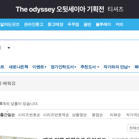
알라딘굿즈
온라인중고
중고매장
우주점
음반
블루레이
커피
서
스트
새로나온책
이벤트
정가인하도서
추천도서
작가와의 만남
북
 배워요
0
개의 상품이 있습니다.
출간일순
시리즈번호순
시리즈번호역순
상품명순
평점순
리뷰순
저가격
전체