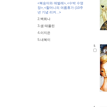
<복숭아와 애벌레>
<수박 수영
,
모두가 친구
장>
<할머니의 여름휴가 (10주
,
벨 이마주
년 기념 리커...>
네버랜드 우리 걸작 그림책
2.
백희나
비룡소 아기 그림책
3.
세밀화로 그린 보리 아기그림책
샘 태플린
붙여도 붙여도 스티커왕
4.
이지은
지원이와 병관이
5.
내복이
국시꼬랭이 동네
5.
보아요 아기 그림책
우리 그림책
시공주니어 우리옛이야기
비룡소 세계의 옛이야기
옛날옛적에
과학은 내친구
로렌의 지식 그림책
황금도깨비상 수상작 (그림책)
우리 문화 그림책
우리문화그림책 온고지신
내인생의책 그림책