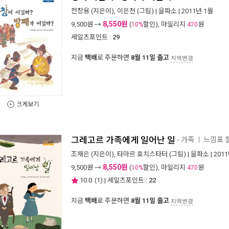
전창용
(지은이),
이은천
(그림) |
을파소
| 2011년 1월
8,550원
9,500
원 →
(
할인), 마일리지
원
10%
470
세일즈포인트 :
29
지금
택배
로 주문하면
8월 11일 출고
지역변경
크게보기
그레고르 가족에게 일어난 일
- 가족
느낌표 
ㅣ
조재은
(지은이),
타마르 호치스타터
(그림) |
을파소
| 201
8,550원
9,500
원 →
(
할인), 마일리지
원
10%
470
10.0
(
1
) | 세일즈포인트 :
22
지금
택배
로 주문하면
8월 11일 출고
지역변경