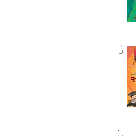
손가락 인형책
가나 원리 학습 시리즈
아이 사파리
영어를 꿀꺽 삼킨 전래동화
Obooks 오감명화
팝업으로 만나는 세계 명작 동화
붙였다 뗐다 헝겊 스티커북
10.
아이즐북스 말문트기 시리즈
START TO READ!
GrowEng Talk
Sesame Street : Elmo's World 12
고사리손 성장 그림책
모 윌렘스의 인지발달 그림책
DK 들추고 펼치는 플랩북
한글 영어 인지 그림책
그림책이 참 좋아
작은 곰자리
내 친구는 그림책
풀빛 그림 아이
11.
기적의 한글 학습