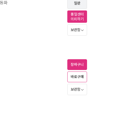
학동화
절판
품절센터
의뢰하기
보관함
장바구니
바로구매
보관함