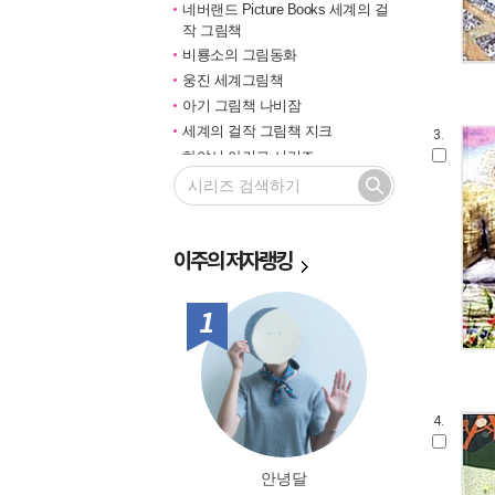
네버랜드 Picture Books 세계의 걸
작 그림책
비룡소의 그림동화
웅진 세계그림책
아기 그림책 나비잠
세계의 걸작 그림책 지크
3.
하야시 아키코 시리즈
길벗 기적의 학습법
마루벌의 좋은 그림책
한솔 마음씨앗 그림책
이주의
저자랭킹
민들레 그림책
국민서관 그림동화
비룡소 창작그림책
1위
전통문화 그림책 솔거나라
베틀북 그림책
그림책은 내 친구
미래그림책
4.
비룡소 전래동화
도토리 계절 그림책
안녕달
옛이야기 그림책 까치호랑이