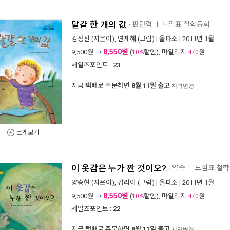
달걀 한 개의 값
- 판단력
느낌표 철학동화
ㅣ
김정신
(지은이),
연제혜
(그림) |
을파소
| 2011년 1월
8,550원
9,500
원 →
(
할인), 마일리지
원
10%
470
세일즈포인트 :
23
지금
택배
로 주문하면
8월 11일 출고
지역변경
크게보기
이 옷감은 누가 짠 것이오?
- 약속
느낌표 철
ㅣ
양승현
(지은이),
김리아
(그림) |
을파소
| 2011년 1월
8,550원
9,500
원 →
(
할인), 마일리지
원
10%
470
세일즈포인트 :
22
지금
택배
로 주문하면
8월 11일 출고
지역변경