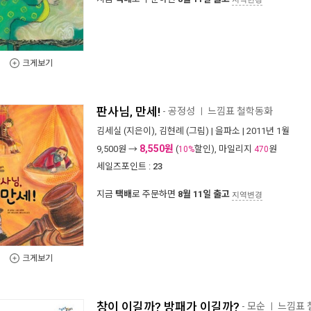
크게보기
판사님, 만세!
- 공정성
느낌표 철학동화
ㅣ
김세실
(지은이),
김현례
(그림) |
을파소
| 2011년 1월
8,550원
9,500
원 →
(
할인), 마일리지
원
10%
470
세일즈포인트 :
23
지금
택배
로 주문하면
8월 11일 출고
지역변경
크게보기
창이 이길까? 방패가 이길까?
- 모순
느낌표
ㅣ