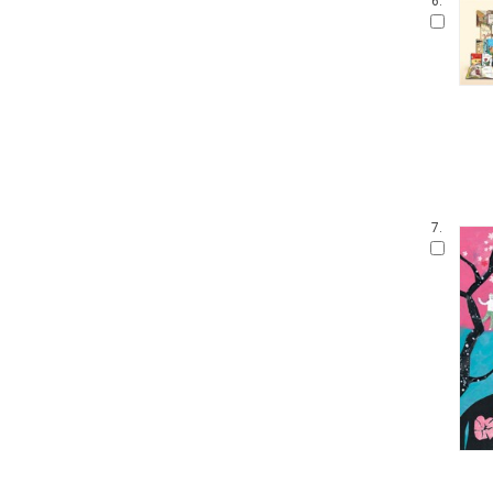
6.
말문 틔기 그림책
생각 씽씽 상상 톡톡톡
찔레꽃 울타리
보들북
수학 그림동화
아이즐 동요 CD북
자연과 만나요
그림책 보물창고
좌뇌개발 우뇌개발
7.
이야기하며 접기
두껍아 두껍아 옛날 옛적에
꼬맹이 마음
어린이 성교육 시리즈
무민 그림동화
아기 시 그림책
인성교육 보물창고
The Collection
신나는 팝업북
세밀화로 그린 어린이 자연 관찰
잘잘잘 옛이야기 마당