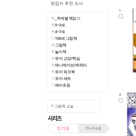
편집자 추천 도서
1.
_주제별 책읽기
0~3세
4~7세
100세 그림책
그림책
놀이책
유아 교양/학습
애니메이션/캐릭터
유아 워크북
유아 세트
예비초등
2.
그림책 교실
시리즈
인기순
가나다순