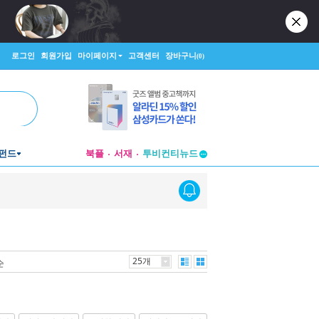
로그인
회원가입
마이페이지
고객센터
장바구니
(0)
투비컨티뉴드
펀드
북플
서재
창작플랫폼
투비컨티뉴드
25개
순