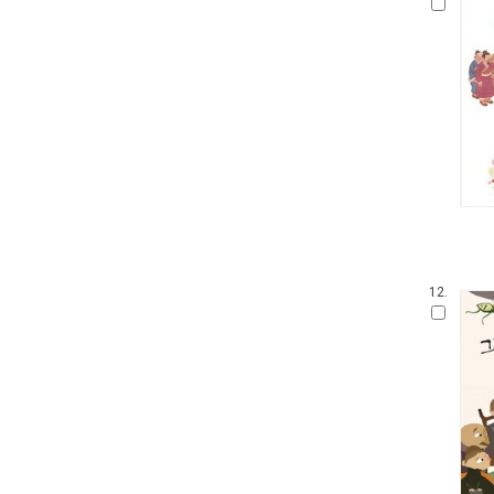
웅진 우리그림책
100층짜리 집
꼬까신 아기 그림책
킨더랜드 픽처북스
진짜 진짜 재밌는 그림책
생각놀이 느낌놀이
기탄 '떼기' 시리즈 한글떼기
파랑새 그림책
아티비티 (Art + Activity)
길벗어린이 과학그림책
키다리 그림책
12.
뜨인돌 그림책
찰리와 롤라
우리시 그림책
보림창작그림책공모전 수상작
고 녀석 맛있겠다 시리즈
기적의 파닉스
받침 없는 동화 시리즈
과학 그림동화