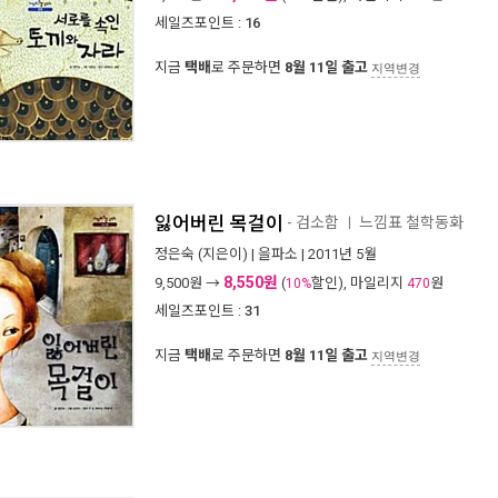
세일즈포인트 :
16
지금
택배
로 주문하면
8월 11일 출고
지역변경
잃어버린 목걸이
- 검소함
느낌표 철학동화
ㅣ
정은숙
(지은이) |
을파소
| 2011년 5월
8,550원
9,500
원 →
(
할인), 마일리지
원
10%
470
세일즈포인트 :
31
지금
택배
로 주문하면
8월 11일 출고
지역변경