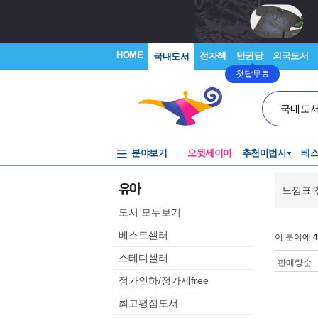
HOME
전자책
만권당
외국도서
국내도서
첫달무료
국내도
분야보기
오뒷세이아
추천마법사
베
유아
느낌표 
도서 모두보기
베스트셀러
이 분야에
4
스테디셀러
판매량순
정가인하/정가제free
최고평점도서