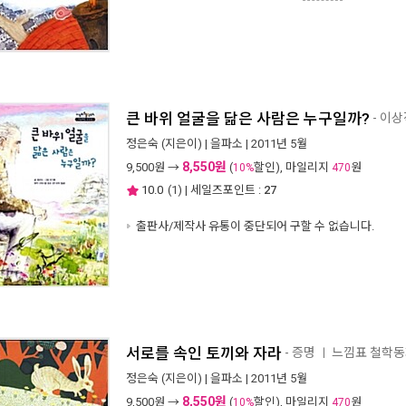
큰 바위 얼굴을 닮은 사람은 누구일까?
- 이
정은숙
(지은이) |
을파소
| 2011년 5월
8,550원
9,500
원 →
(
할인), 마일리지
원
10%
470
10.0
(
1
) | 세일즈포인트 :
27
출판사/제작사 유통이 중단되어 구할 수 없습니다.
서로를 속인 토끼와 자라
- 증명
느낌표 철학
ㅣ
정은숙
(지은이) |
을파소
| 2011년 5월
8,550원
9,500
원 →
(
할인), 마일리지
원
10%
470