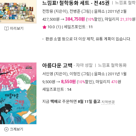
느낌표! 철학동화 세트 - 전45권
느낌표 철
ㅣ
전창용
(지은이),
전병준
(그림) |
을파소
| 2011년 2월
384,750원
427,500
원 →
(
할인), 마일리지
원
10%
21,370
10.0
(
1
) | 세일즈포인트 :
11
미리보기
판권 소멸 등으로 더 이상 제작, 유통 계획이 없습니다.
아름다운 고백
- 자아 성찰
느낌표 철학동화
ㅣ
서인영
(지은이),
이형진
(그림) |
을파소
| 2011년 1월
8,550원
9,500
원 →
(
할인), 마일리지
원
10%
470
세일즈포인트 :
14
지금
택배
로 주문하면
8월 11일 출고
지역변경
크게보기