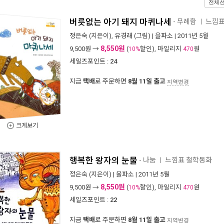
전체
버릇없는 아기 돼지 마퀴나세
- 무례함
느낌표
ㅣ
정은숙
(지은이),
유경래
(그림) |
을파소
| 2011년 5월
8,550원
9,500
원 →
(
할인), 마일리지
원
10%
470
세일즈포인트 :
24
지금
택배
로 주문하면
8월 11일 출고
지역변경
크게보기
행복한 왕자의 눈물
- 나눔
느낌표 철학동화
ㅣ
정은숙
(지은이) |
을파소
| 2011년 5월
8,550원
9,500
원 →
(
할인), 마일리지
원
10%
470
세일즈포인트 :
22
지금
택배
로 주문하면
8월 11일 출고
지역변경