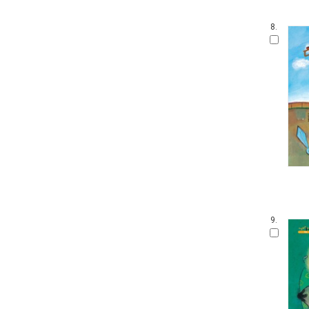
우리 유물 나들이
안 알려진 호랑이 이야기
8.
온세상 그림책
따뜻한 그림백과
토마스와 친구들
디즈니 골든북
네버랜드 감정그림책
한림 아기사랑 0.1.2
방방곡곡 구석구석 옛이야기
삶을 가꾸는 사람들 꾼.장이
아기그림책 보물창고
딕 브루너 그림책
지능업 한글.수 스티커북
윤구병의 올챙이 그림책
9.
블루래빗 첫 두뇌 계발 그림책
튼튼아이 건강그림책
리처드 스캐리 보물창고
네버랜드 첫 명화 그림책
코끼리와 꿀꿀이