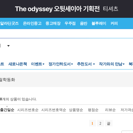
알라딘굿즈
온라인중고
중고매장
우주점
음반
블루레이
커피
서
스트
새로나온책
이벤트
정가인하도서
추천도서
작가와의 만남
북
철학동화
8
개의 상품이 있습니다.
출간일순
시리즈번호순
시리즈번호역순
상품명순
평점순
리뷰순
저가격
1
2
끝