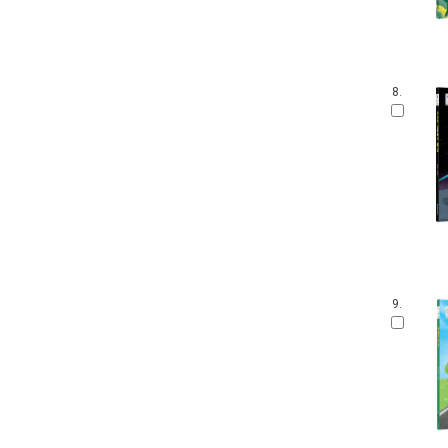
안 알려진 호랑이 이야기
잘잘잘 옛이야기 마당
온세상 그림책
따뜻한 그림백과
8.
토마스와 친구들
디즈니 골든북
네버랜드 감정그림책
한림 아기사랑 0.1.2
방방곡곡 구석구석 옛이야기
삶을 가꾸는 사람들 꾼.장이
아기그림책 보물창고
딕 브루너 그림책
지능업 한글.수 스티커북
9.
윤구병의 올챙이 그림책
블루래빗 첫 두뇌 계발 그림책
튼튼아이 건강그림책
리처드 스캐리 보물창고
네버랜드 첫 명화 그림책
코끼리와 꿀꿀이