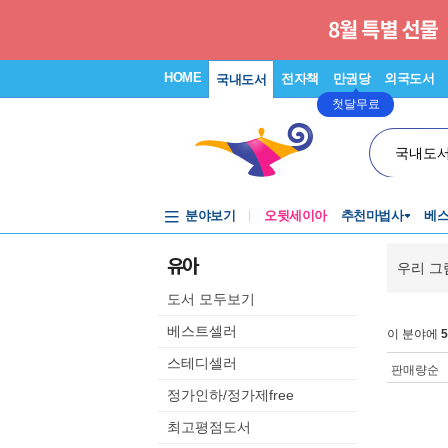
HOME
전자책
만권당
외국도서
국내도서
첫달무료
국내도
분야보기
오뒷세이아
추천마법사
베
유아
우리 그
도서 모두보기
베스트셀러
이 분야에
5
스테디셀러
판매량순
정가인하/정가제free
최고평점도서