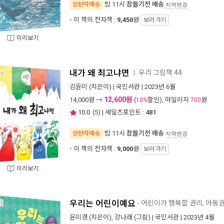
밤 11시
잠들기전 배송
양탄자배송
지역변경
이 책의 전자책 :
9,450
원
보러 가기
미리보기
내가 왜 최고냐면
우리 그림책 44
ㅣ
김윤미
(지은이) |
국민서관
| 2023년 6월
12,600원
14,000
원 →
(
할인), 마일리지
원
10%
700
10.0
(
5
) | 세일즈포인트 :
481
밤 11시
잠들기전 배송
양탄자배송
지역변경
이 책의 전자책 :
9,000
원
보러 가기
미리보기
우리는 어린이예요
- 어린이가 행복할 권리, 아동
윤미경
(지은이),
강나래
(그림) |
국민서관
| 2023년 4월