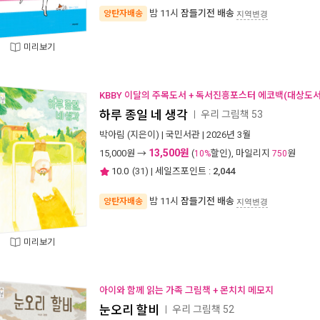
밤 11시
잠들기전 배송
양탄자배송
지역변경
미리보기
KBBY 이달의 주목도서 + 독서진흥포스터 에코백(대상도서
하루 종일 네 생각
우리 그림책 53
ㅣ
박아림
(지은이) |
국민서관
| 2026년 3월
13,500원
15,000
원 →
(
할인), 마일리지
원
10%
750
10.0
(
31
) | 세일즈포인트 :
2,044
밤 11시
잠들기전 배송
양탄자배송
지역변경
미리보기
아이와 함께 읽는 가족 그림책 + 몬치치 메모지
눈오리 할비
우리 그림책 52
ㅣ