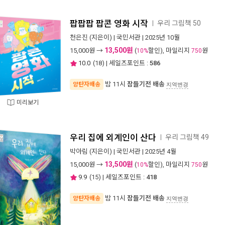
팝팝팝 팝콘 영화 시작
우리 그림책 50
ㅣ
천은진
(지은이) |
국민서관
| 2025년 10월
13,500원
15,000
원 →
(
할인), 마일리지
원
10%
750
10.0
(
18
) | 세일즈포인트 :
586
밤 11시
잠들기전 배송
양탄자배송
지역변경
미리보기
우리 집에 외계인이 산다
우리 그림책 49
ㅣ
박아림
(지은이) |
국민서관
| 2025년 4월
13,500원
15,000
원 →
(
할인), 마일리지
원
10%
750
9.9
(
15
) | 세일즈포인트 :
418
밤 11시
잠들기전 배송
양탄자배송
지역변경