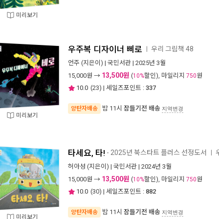
미리보기
우주복 디자이너 삐로
우리 그림책 48
ㅣ
언주
(지은이) |
국민서관
| 2025년 3월
13,500원
15,000
원 →
(
할인), 마일리지
원
10%
750
10.0
(
23
) | 세일즈포인트 :
337
밤 11시
잠들기전 배송
양탄자배송
지역변경
미리보기
타세요, 타!
- 2025년 북스타트 플러스 선정도서
ㅣ
허아성
(지은이) |
국민서관
| 2024년 3월
13,500원
15,000
원 →
(
할인), 마일리지
원
10%
750
10.0
(
30
) | 세일즈포인트 :
882
밤 11시
잠들기전 배송
양탄자배송
지역변경
미리보기