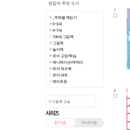
편집자 추천 도서
1.
_주제별 책읽기
0~3세
4~7세
100세 그림책
그림책
놀이책
유아 교양/학습
애니메이션/캐릭터
유아 워크북
유아 세트
예비초등
2.
그림책 교실
시리즈
인기순
가나다순