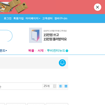
로그인
회원가입
마이페이지
고객센터
장바구니
(0)
투비컨티뉴드
펀드
북플
서재
창작플랫폼
투비컨티뉴드
25개
순