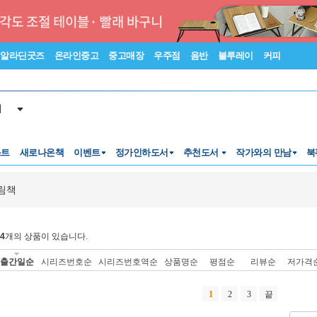
알라딘굿즈
온라인중고
중고매장
우주점
음반
블루레이
커피
서
스트
새로나온책
이벤트
정가인하도서
추천도서
작가와의 만남
북
림책
4
개의 상품이 있습니다.
출간일순
시리즈번호순
시리즈번호역순
상품명순
평점순
리뷰순
저가격
1
2
3
끝