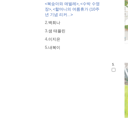
<복숭아와 애벌레>
<수박 수영
,
모두가 친구
장>
<할머니의 여름휴가 (10주
,
벨 이마주
년 기념 리커...>
네버랜드 우리 걸작 그림책
2.
백희나
비룡소 아기 그림책
3.
세밀화로 그린 보리 아기그림책
샘 태플린
붙여도 붙여도 스티커왕
4.
이지은
지원이와 병관이
5.
내복이
국시꼬랭이 동네
보아요 아기 그림책
우리 그림책
5.
시공주니어 우리옛이야기
비룡소 세계의 옛이야기
옛날옛적에
과학은 내친구
로렌의 지식 그림책
황금도깨비상 수상작 (그림책)
우리 문화 그림책
우리문화그림책 온고지신
내인생의책 그림책