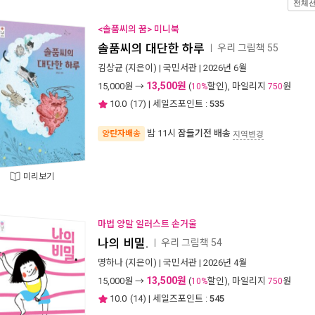
전체
<솔품씨의 꿈> 미니북
솔품씨의 대단한 하루
우리 그림책 55
ㅣ
김상균
(지은이) |
국민서관
| 2026년 6월
13,500원
15,000
원 →
(
할인), 마일리지
원
10%
750
10.0
(
17
) | 세일즈포인트 :
535
밤 11시
잠들기전 배송
양탄자배송
지역변경
미리보기
마법 양말 일러스트 손거울
나의 비밀.
우리 그림책 54
ㅣ
명하나
(지은이) |
국민서관
| 2026년 4월
13,500원
15,000
원 →
(
할인), 마일리지
원
10%
750
10.0
(
14
) | 세일즈포인트 :
545