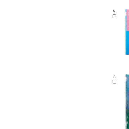
말문 틔기 그림책
생각 씽씽 상상 톡톡톡
6.
찔레꽃 울타리
보들북
수학 그림동화
아이즐 동요 CD북
자연과 만나요
그림책 보물창고
좌뇌개발 우뇌개발
이야기하며 접기
두껍아 두껍아 옛날 옛적에
꼬맹이 마음
7.
어린이 성교육 시리즈
무민 그림동화
아기 시 그림책
인성교육 보물창고
The Collection
신나는 팝업북
세밀화로 그린 어린이 자연 관찰
우리 유물 나들이