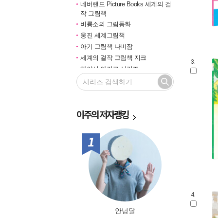
네버랜드 Picture Books 세계의 걸
작 그림책
비룡소의 그림동화
웅진 세계그림책
아기 그림책 나비잠
세계의 걸작 그림책 지크
3.
하야시 아키코 시리즈
길벗 기적의 학습법
마루벌의 좋은 그림책
한솔 마음씨앗 그림책
이주의
저자랭킹
민들레 그림책
국민서관 그림동화
비룡소 창작그림책
1위
전통문화 그림책 솔거나라
베틀북 그림책
그림책은 내 친구
미래그림책
비룡소 전래동화
4.
도토리 계절 그림책
안녕달
옛이야기 그림책 까치호랑이