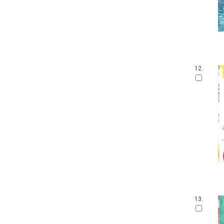
100층짜리 집
웅진 우리그림책
꼬까신 아기 그림책
킨더랜드 픽처북스
진짜 진짜 재밌는 그림책
기탄 '떼기' 시리즈 한글떼기
12.
생각놀이 느낌놀이
파랑새 그림책
아티비티 (Art + Activity)
길벗어린이 과학그림책
키다리 그림책
뜨인돌 그림책
찰리와 롤라
우리시 그림책
보림창작그림책공모전 수상작
고 녀석 맛있겠다 시리즈
받침 없는 동화 시리즈
13.
기적의 파닉스
과학 그림동화