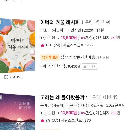
아빠의 겨울 레시피
우리 그림책 46
ㅣ
이소라
(지은이) |
국민서관
| 2023년 11월
13,500원
15,000
원 →
(
할인), 마일리지
원
10%
750
10.0
(
29
) | 세일즈포인트 :
755
밤 11시
잠들기전 배송
양탄자배송
지역변경
이 책의 전자책 :
9,450
원
보러 가기
미리보기
고래는 왜 돌아왔을까?
우리 그림책 45
ㅣ
윤미경
(지은이),
이윤우
(그림) |
국민서관
| 2023년 9월
13,500원
15,000
원 →
(
할인), 마일리지
원
10%
750
9.9
(
37
) | 세일즈포인트 :
270