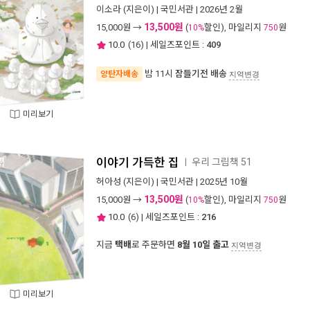
이소라
(지은이) |
국민서관
| 2026년 2월
13,500원
15,000
원 →
(
할인), 마일리지
원
10%
750
10.0
(
16
) | 세일즈포인트 :
409
밤 11시
잠들기전 배송
양탄자배송
지역변경
미리보기
이야기 가득한 집
우리 그림책 51
ㅣ
허아성
(지은이) |
국민서관
| 2025년 10월
13,500원
15,000
원 →
(
할인), 마일리지
원
10%
750
10.0
(
6
) | 세일즈포인트 :
216
지금
택배
로 주문하면
8월 10일 출고
지역변경
미리보기