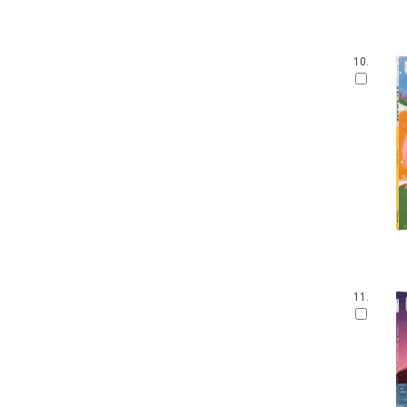
손가락 인형책
아이 사파리
영어를 꿀꺽 삼킨 전래동화
10.
가나 원리 학습 시리즈
Obooks 오감명화
팝업으로 만나는 세계 명작 동화
붙였다 뗐다 헝겊 스티커북
아이즐북스 말문트기 시리즈
START TO READ!
GrowEng Talk
Sesame Street : Elmo's World 12
고사리손 성장 그림책
모 윌렘스의 인지발달 그림책
DK 들추고 펼치는 플랩북
한글 영어 인지 그림책
11.
그림책이 참 좋아
작은 곰자리
내 친구는 그림책
풀빛 그림 아이
기적의 한글 학습