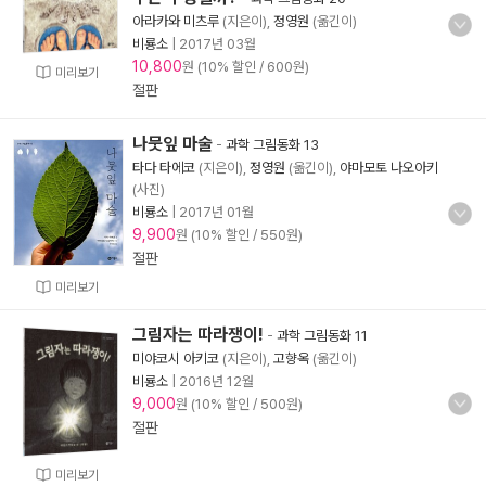
아라카와 미츠루
(지은이),
정영원
(옮긴이)
비룡소
|
2017년 03월
10,800
원 (10% 할인 / 600원)
미리보기
절판
나뭇잎 마술
-
과학 그림동화 13
타다 타에코
(지은이),
정영원
(옮긴이),
야마모토 나오아키
(사진)
비룡소
|
2017년 01월
9,900
원 (10% 할인 / 550원)
절판
미리보기
그림자는 따라쟁이!
-
과학 그림동화 11
미야코시 아키코
(지은이),
고향옥
(옮긴이)
비룡소
|
2016년 12월
9,000
원 (10% 할인 / 500원)
절판
미리보기