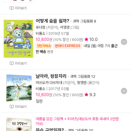
미리보기
어떻게 숨을 쉴까?
-
과학 그림동화 8
유다정
(지은이),
서영경
(그림)
비룡소
|
2019년 07월
10,800
10.0
원 (10% 할인 / 600원)
내일 (월) 아침 7시
출근
양탄자배송
썬데이 EXPRESS
전 배송
변경
미리보기
날아라, 왕잠자리
-
과학 그림동화 12
마쓰오카 다쓰히데
(지은이),
정영원
(옮긴이)
비룡소
|
2017년 03월
10,800
9.3
원 (10% 할인 / 600원)
절판
미리보기
여름을 담은 그림책 + 티셔츠(대상도서 포함 국내서 2만원
이상)
무슨 구멍일까?
-
과학 그림동화 20