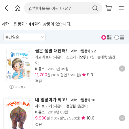
과학 그림동화 :
44
권의 상품이 있습니다.
표지 보기
표지 안보기
물은 정말 대단해!
-
과학 그림동화 22
가코 사토시
(지은이),
스즈키 마모루
(그림),
송태욱
(옮긴
이)
비룡소
|
2020년 09월
11,700
9.3
원 (10% 할인 / 650원)
절판
미리보기
내 엉덩이가 최고!
-
과학 그림동화 10
사이토 마키
(지은이),
정영원
(옮긴이)
비룡소
|
2019년 08월
9,900
10.0
원 (10% 할인 / 550원)
절판