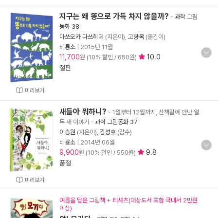
지구는 왜 똥으로 가득 차지 않을까?
-
과학 그림
동화 38
마쓰오카 다쓰히데
(지은이),
고향옥
(옮긴이)
비룡소
|
2015년 11월
11,700
10.0
원 (10% 할인 / 650원)
절판
미리보기
새들아 뭐하니?
- 1월부터 12월까지, 산책길에 만난 열
두 새 이야기
-
과학 그림동화 37
이승원
(지은이),
김성호
(감수)
비룡소
|
2014년 06월
9,900
9.8
원 (10% 할인 / 550원)
품절
미리보기
여름을 담은 그림책 + 티셔츠(대상도서 포함 국내서 2만원
이상)