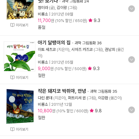
앗! 모기다
-
과학 그림동화 24
정미라
(글),
김이랑
(그림)
비룡소
|
2012년 08월
11,700
9.3
원 (10% 할인 / 650원)
미리보기
품절
아기 달팽이의 집
-
과학 그림동화 36
이토 세츠코
(지은이),
시마즈 카즈코
(그림),
권남희
(옮긴
이)
비룡소
|
2012년 05월
9,000
9.3
원 (10% 할인 / 500원)
절판
미리보기
작은 돼지코 박쥐야, 안녕
-
과학 그림동화 35
다린 룬데
(지은이),
퍼트리셔 윈
(그림),
이강환
(옮긴이)
비룡소
|
2011년 12월
10,800
9.8
원 (10% 할인 / 600원)
절판
미리보기