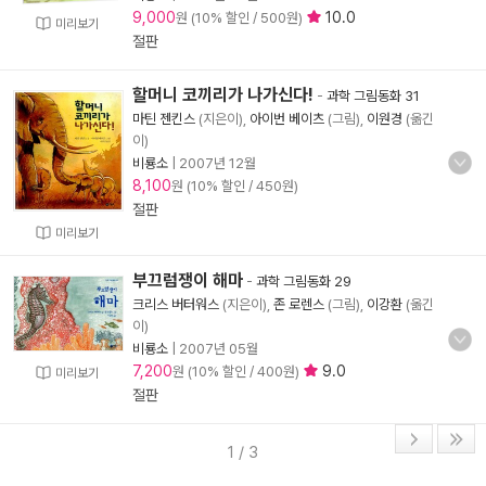
9,000
10.0
원 (10% 할인 / 500원)
미리보기
절판
할머니 코끼리가 나가신다!
-
과학 그림동화 31
마틴 젠킨스
(지은이),
아이번 베이츠
(그림),
이원경
(옮긴
이)
비룡소
|
2007년 12월
8,100
원 (10% 할인 / 450원)
절판
미리보기
부끄럼쟁이 해마
-
과학 그림동화 29
크리스 버터워스
(지은이),
존 로렌스
(그림),
이강환
(옮긴
이)
비룡소
|
2007년 05월
7,200
9.0
원 (10% 할인 / 400원)
미리보기
절판
1 / 3