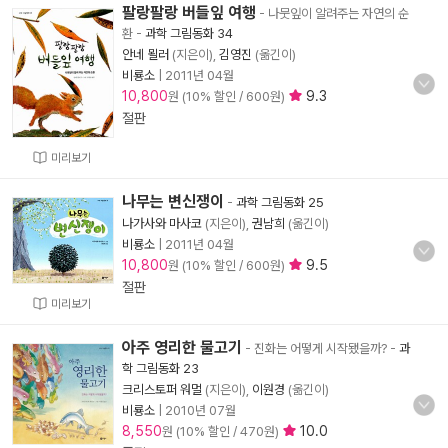
팔랑팔랑 버들잎 여행
- 나뭇잎이 알려주는 자연의 순
환
-
과학 그림동화 34
안네 묄러
(지은이),
김영진
(옮긴이)
비룡소
|
2011년 04월
10,800
9.3
원 (10% 할인 / 600원)
절판
미리보기
나무는 변신쟁이
-
과학 그림동화 25
나가사와 마사코
(지은이),
권남희
(옮긴이)
비룡소
|
2011년 04월
10,800
9.5
원 (10% 할인 / 600원)
절판
미리보기
아주 영리한 물고기
- 진화는 어떻게 시작됐을까?
-
과
학 그림동화 23
크리스토퍼 워멀
(지은이),
이원경
(옮긴이)
비룡소
|
2010년 07월
8,550
10.0
원 (10% 할인 / 470원)