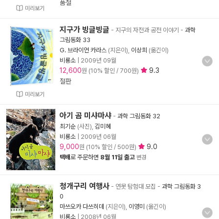
품절
미리보기
지구가 빙글빙글
- 지구의 자전과 공전 이야기
-
과학
그림동화 33
G. 브라이언 카라스
(지은이),
이상희
(옮긴이)
비룡소
|
2009년 09월
12,600
9.3
원 (10% 할인 / 700원)
절판
미리보기
아기 곰 미샤마샤
-
과학 그림동화 32
최기순
(사진),
김미혜
비룡소
|
2009년 06월
9,000
9.0
원 (10% 할인 / 500원)
택배
로 주문하면
8월 11일 출고
변경
청개구리 여행사
- 연못 탐험대 모집
-
과학 그림동화 3
0
마쓰오카 다쓰히데
(지은이),
이영미
(옮긴이)
비룡소
|
2008년 06월