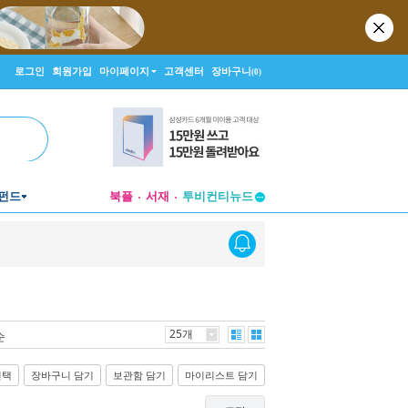
로그인
회원가입
마이페이지
고객센터
장바구니
(0)
펀드
북플
서재
투비컨티뉴드
창작플랫폼
투비컨티뉴드
25개
순
선택
장바구니 담기
보관함 담기
마이리스트 담기