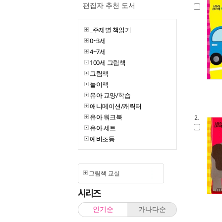
편집자 추천 도서
_주제별 책읽기
0~3세
4~7세
100세 그림책
그림책
놀이책
유아 교양/학습
애니메이션/캐릭터
유아 워크북
2.
유아 세트
예비초등
그림책 교실
시리즈
인기순
가나다순