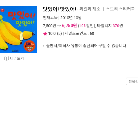
맛있어! 맛있어!
- 과일과 채소
스토리 스티커북
ㅣ
천재교육
| 2010년 10월
6,750원
7,500
원 →
(
할인), 마일리지
원
10%
370
10.0
(
5
) | 세일즈포인트 :
60
출판사/제작사 유통이 중단되어 구할 수 없습니다.
미리보기
전체