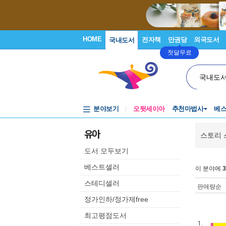
HOME
전자책
만권당
외국도서
국내도서
첫달무료
국내도
분야보기
오뒷세이아
추천마법사
베
유아
스토리 
도서 모두보기
베스트셀러
이 분야에
3
스테디셀러
판매량순
정가인하/정가제free
최고평점도서
1.