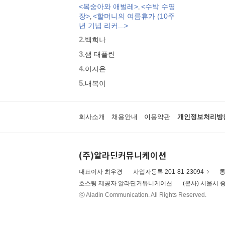
<복숭아와 애벌레>
<수박 수영
,
모두가 친구
장>
<할머니의 여름휴가 (10주
,
벨 이마주
년 기념 리커...>
네버랜드 우리 걸작 그림책
2.
백희나
비룡소 아기 그림책
3.
세밀화로 그린 보리 아기그림책
샘 태플린
붙여도 붙여도 스티커왕
4.
이지은
지원이와 병관이
5.
내복이
국시꼬랭이 동네
보아요 아기 그림책
우리 그림책
회사소개
채용안내
이용약관
개인정보처리방
시공주니어 우리옛이야기
비룡소 세계의 옛이야기
옛날옛적에
(주)알라딘커뮤니케이션
과학은 내친구
로렌의 지식 그림책
대표이사 최우경
사업자등록 201-81-23094
통
황금도깨비상 수상작 (그림책)
호스팅 제공자 알라딘커뮤니케이션
(본사) 서울시 중
우리 문화 그림책
ⓒ Aladin Communication. All Rights Reserved.
우리문화그림책 온고지신
내인생의책 그림책