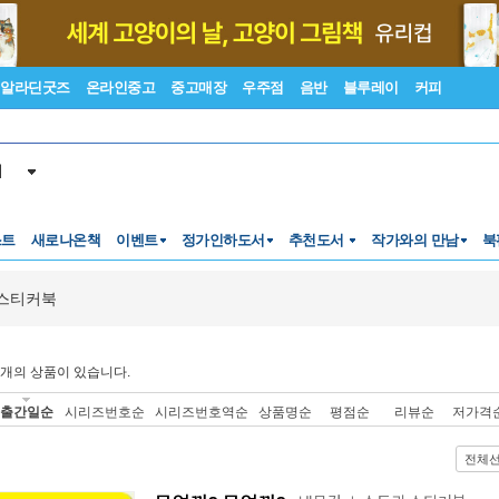
알라딘굿즈
온라인중고
중고매장
우주점
음반
블루레이
커피
서
스트
새로나온책
이벤트
정가인하도서
추천도서
작가와의 만남
북
스티커북
개의 상품이 있습니다.
출간일순
시리즈번호순
시리즈번호역순
상품명순
평점순
리뷰순
저가격
전체