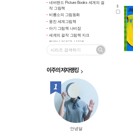
네버랜드 Picture Books 세계의 걸
3.
작 그림책
비룡소의 그림동화
웅진 세계그림책
아기 그림책 나비잠
세계의 걸작 그림책 지크
하야시 아키코 시리즈
길벗 기적의 학습법
마루벌의 좋은 그림책
한솔 마음씨앗 그림책
이주의
저자랭킹
민들레 그림책
국민서관 그림동화
비룡소 창작그림책
1위
전통문화 그림책 솔거나라
베틀북 그림책
그림책은 내 친구
미래그림책
비룡소 전래동화
도토리 계절 그림책
안녕달
옛이야기 그림책 까치호랑이