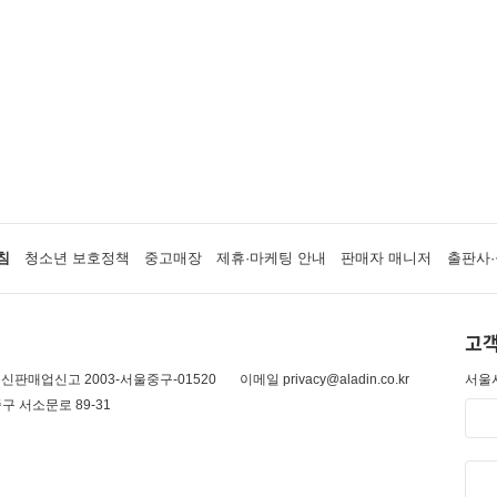
침
청소년 보호정책
중고매장
제휴·마케팅 안내
판매자 매니저
출판사·
고객
신판매업신고 2003-서울중구-01520
이메일 privacy@aladin.co.kr
서울시
구 서소문로 89-31